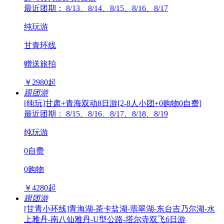
最近团期： 8/13、8/14、8/15、8/16、8/17
纯玩游
甘青环线
赠送旅拍
￥
2980
起
跟团游
[纯玩]甘肃+青海双动8日游[2-8人小团+0购物0自费]
最近团期： 8/15、8/16、8/17、8/18、8/19
纯玩游
0自费
0购物
￥
4280
起
跟团游
[甘青小环线]青海湖-茶卡盐湖-翡翠湖-东台吉乃尔湖-水
上雅丹-南八仙雅丹-U型公路-塔尔寺双飞6日游