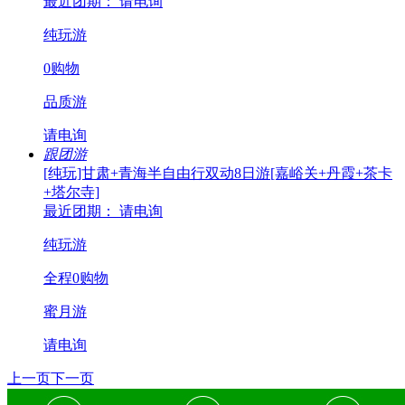
最近团期： 请电询
纯玩游
0购物
品质游
请电询
跟团游
[纯玩]甘肃+青海半自由行双动8日游[嘉峪关+丹霞+茶卡
+塔尔寺]
最近团期： 请电询
纯玩游
全程0购物
蜜月游
请电询
上一页
下一页