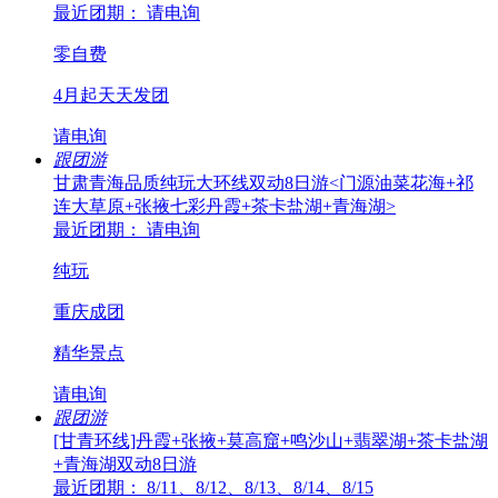
最近团期： 请电询
零自费
4月起天天发团
请电询
跟团游
甘肃青海品质纯玩大环线双动8日游<门源油菜花海+祁
连大草原+张掖七彩丹霞+茶卡盐湖+青海湖>
最近团期： 请电询
纯玩
重庆成团
精华景点
请电询
跟团游
[甘青环线]丹霞+张掖+莫高窟+鸣沙山+翡翠湖+茶卡盐湖
+青海湖双动8日游
最近团期： 8/11、8/12、8/13、8/14、8/15