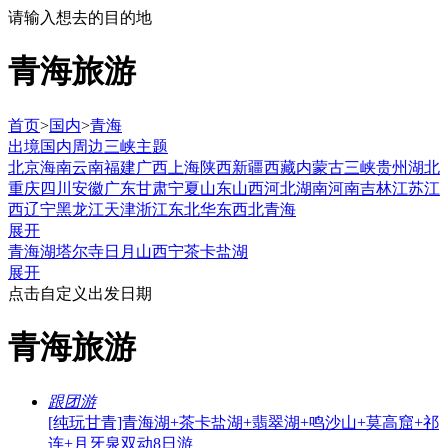
请输入想去的目的地
青海旅游
首页
>
国内
>
青海
出境
国内
周边
三峡
主题
北京
海南
云南
福建
广西
上海
陕西
新疆
西藏
内蒙古
三峡
贵州
湖北
重庆
四川
安徽
广东
甘肃
宁夏
山东
山西
河北
湖南
河南
吉林
江苏
江
西
辽宁
黑龙江
天津
浙江
东北
华东
西北
青海
展开
青海湖
塔尔寺
日月山
西宁
茶卡盐湖
展开
点击自定义出发日期
青海旅游
跟团游
[纯玩甘青]青海湖+茶卡盐湖+翡翠湖+鸣沙山+莫高窟+祁
连+月牙泉双动8日游