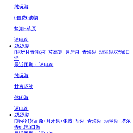
纯玩游
0自费0购物
盐湖+草原
请电询
跟团游
[纯玩甘青]张掖+莫高窟+月牙泉+青海湖+翡翠湖双动8日
游
最近团期： 请电询
纯玩游
甘青环线
休闲游
请电询
跟团游
[0购物]莫高窟+月牙泉+张掖+盐湖+青海湖+翡翠湖+塔尔
寺纯玩8日游