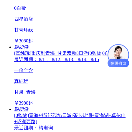
0自费
四星酒店
甘青环线
￥
3080
起
跟团游
[真纯玩]重庆到青海+甘肃双动8日游[0购物|0自费]
最近团期： 8/11、8/12、8/13、8/14、8/15
一价全含
真纯玩
甘肃+青海
￥
3980
起
跟团游
[0购物]青海+祁连双动5日游[茶卡盐湖+青海湖+卓尔山
+环湖西路]
最近团期： 请电询