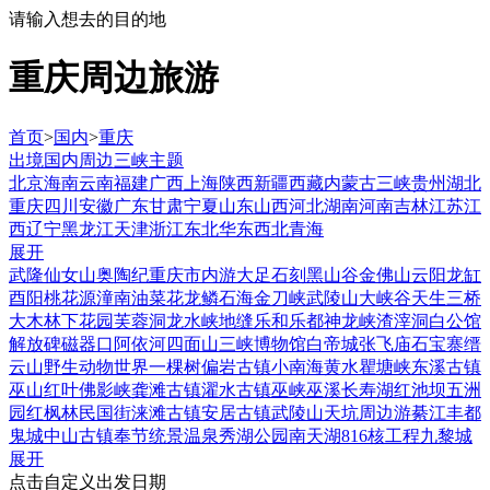
请输入想去的目的地
重庆周边旅游
首页
>
国内
>
重庆
出境
国内
周边
三峡
主题
北京
海南
云南
福建
广西
上海
陕西
新疆
西藏
内蒙古
三峡
贵州
湖北
重庆
四川
安徽
广东
甘肃
宁夏
山东
山西
河北
湖南
河南
吉林
江苏
江
西
辽宁
黑龙江
天津
浙江
东北
华东
西北
青海
展开
武隆
仙女山
奥陶纪
重庆市内游
大足石刻
黑山谷
金佛山
云阳龙缸
酉阳桃花源
潼南油菜花
龙鳞石海
金刀峡
武陵山大峡谷
天生三桥
大木林下花园
芙蓉洞
龙水峡地缝
乐和乐都
神龙峡
渣滓洞
白公馆
解放碑
磁器口
阿依河
四面山
三峡博物馆
白帝城
张飞庙
石宝寨
缙
云山
野生动物世界
一棵树
偏岩古镇
小南海
黄水
瞿塘峡
东溪古镇
巫山红叶
佛影峡
龚滩古镇
濯水古镇
巫峡
巫溪
长寿湖
红池坝
五洲
园红枫林
民国街
涞滩古镇
安居古镇
武陵山
天坑
周边游
綦江
丰都
鬼城
中山古镇
奉节
统景温泉
秀湖公园
南天湖
816核工程
九黎城
展开
点击自定义出发日期