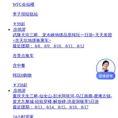
WFC会仙楼
李子坝轻轨站
￥
99
起
当地游
武隆天坑三桥、龙水峡地缝品质纯玩一日游<天天发团
+含天坑地缝换乘车>
最近团期： 8/8、8/9、8/10、8/11、8/12
含景点换车
含中餐
纯玩0购物
￥
358
起
当地游
重庆天生三桥-仙女山-彭水阿依河-乌江画廊-龚滩古镇-
蚩尤九黎城-轻轨穿楼-解放碑-洪崖洞臻享5日游
最近团期： 8/13、8/14、8/15、8/16、8/17
24小时管家