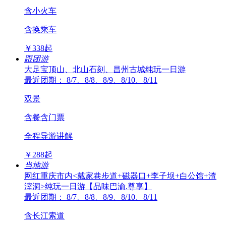
含小火车
含换乘车
￥
338
起
跟团游
大足宝顶山、北山石刻、昌州古城纯玩一日游
最近团期： 8/7、8/8、8/9、8/10、8/11
双景
含餐含门票
全程导游讲解
￥
288
起
当地游
网红重庆市内<戴家巷步道+磁器口+李子坝+白公馆+渣
滓洞>纯玩一日游【品味巴渝.尊享】
最近团期： 8/7、8/8、8/9、8/10、8/11
含长江索道