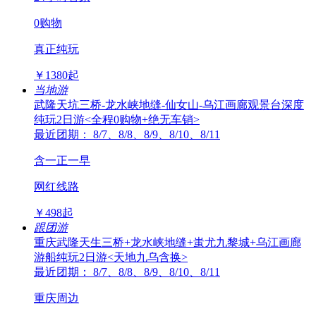
0购物
真正纯玩
￥
1380
起
当地游
武隆天坑三桥-龙水峡地缝-仙女山-乌江画廊观景台深度
纯玩2日游<全程0购物+绝无车销>
最近团期： 8/7、8/8、8/9、8/10、8/11
含一正一早
网红线路
￥
498
起
跟团游
重庆武隆天生三桥+龙水峡地缝+蚩尤九黎城+乌江画廊
游船纯玩2日游<天地九乌含换>
最近团期： 8/7、8/8、8/9、8/10、8/11
重庆周边