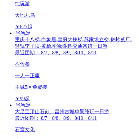
纯玩游
天地九乌
￥
625
起
当地游
重庆十八梯-白象居-皇冠大扶梯-苏家坝立交-鹅岭贰厂-
轻轨李子坝-黄桷坪涂鸦街-交通茶馆一日游
最近团期： 8/7、8/8、8/9、8/10、8/11
不含餐
一人一正座
主城5区免费接
￥
99
起
当地游
大足宝顶山石刻、昌州古城单景纯玩一日游
最近团期： 8/7、8/8、8/9、8/10、8/11
石窟文化