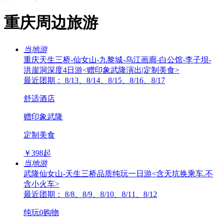
重庆周边旅游
当地游
重庆天生三桥-仙女山-九黎城-乌江画廊-白公馆-李子坝-
洪崖洞深度4日游<赠印象武隆演出|定制美食>
最近团期： 8/13、8/14、8/15、8/16、8/17
舒适酒店
赠印象武隆
定制美食
￥
398
起
当地游
武隆仙女山-天生三桥品质纯玩一日游<含天坑换乘车.不
含小火车>
最近团期： 8/8、8/9、8/10、8/11、8/12
纯玩0购物