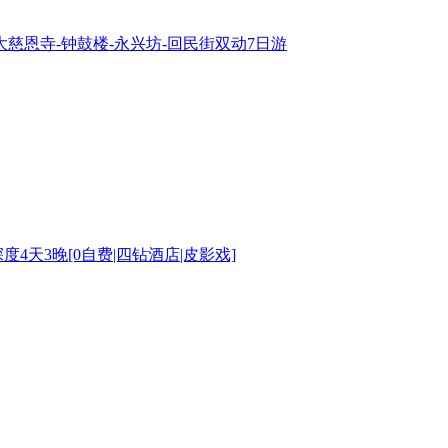
-大慈恩寺-钟鼓楼-永兴坊-回民街双动7日游
度4天3晚[0自费|四钻酒店|皮影戏]