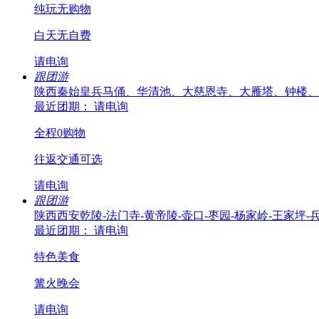
纯玩无购物
白天无自费
请电询
跟团游
陕西秦始皇兵马俑、华清池、大慈恩寺、大雁塔、钟楼、
最近团期： 请电询
全程0购物
往返交通可选
请电询
跟团游
陕西西安乾陵-法门寺-黄帝陵-壶口-枣园-杨家岭-王家坪-
最近团期： 请电询
特色美食
篝火晚会
请电询