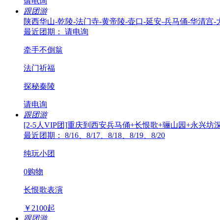
请电询
跟团游
陕西华山-乾陵-法门寺-黄帝陵-壶口-延安-兵马俑-华清宫
最近团期： 请电询
牵手不倒翁
法门祈福
探秘秦陵
请电询
跟团游
[2-5人VIP团]重庆到西安兵马俑+长恨歌+骊山园+永兴坊深
最近团期： 8/16、8/17、8/18、8/19、8/20
纯玩小团
0购物
长恨歌表演
￥
2100
起
跟团游