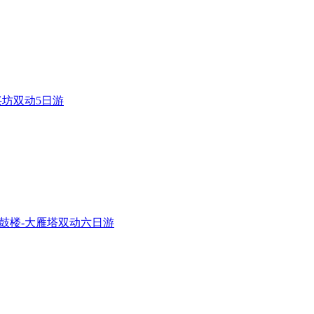
兴坊双动5日游
钟鼓楼-大雁塔双动六日游