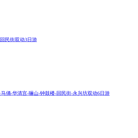
回民街双动3日游
兵马俑-华清宫-骊山-钟鼓楼-回民街-永兴坊双动6日游