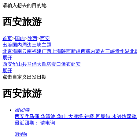
请输入想去的目的地
西安旅游
首页
>
国内
>
陕西
>
西安
出境
国内
周边
三峡
主题
北京
海南
云南
福建
广西
上海
陕西
新疆
西藏
内蒙古
三峡
贵州
湖北
展开
西安
华山
兵马俑
大雁塔
壶口瀑布
延安
展开
点击自定义出发日期
西安旅游
跟团游
西安兵马俑-华清池-华山-大雁塔-钟楼-回民街-永兴坊双动
最近团期： 请电询
0购物