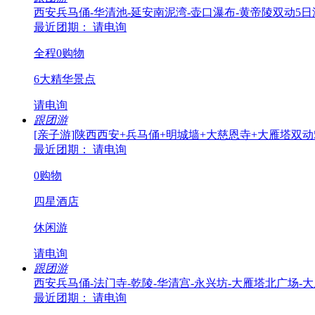
西安兵马俑-华清池-延安南泥湾-壶口瀑布-黄帝陵双动5日
最近团期： 请电询
全程0购物
6大精华景点
请电询
跟团游
[亲子游]陕西西安+兵马俑+明城墙+大慈恩寺+大雁塔双动
最近团期： 请电询
0购物
四星酒店
休闲游
请电询
跟团游
西安兵马俑-法门寺-乾陵-华清宫-永兴坊-大雁塔北广场-
最近团期： 请电询