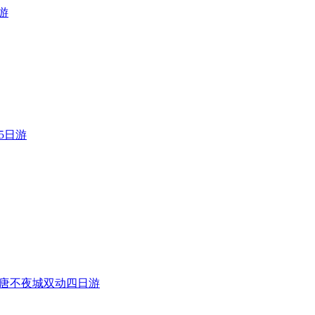
游
5日游
大唐不夜城双动四日游