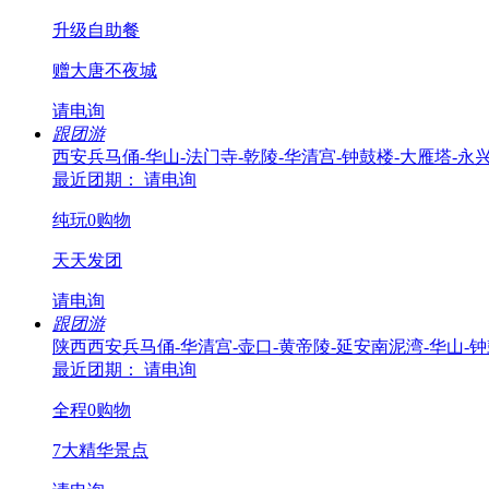
升级自助餐
赠大唐不夜城
请电询
跟团游
西安兵马俑-华山-法门寺-乾陵-华清宫-钟鼓楼-大雁塔-永
最近团期： 请电询
纯玩0购物
天天发团
请电询
跟团游
陕西西安兵马俑-华清宫-壶口-黄帝陵-延安南泥湾-华山-
最近团期： 请电询
全程0购物
7大精华景点