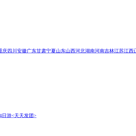
重庆
四川
安徽
广东
甘肃
宁夏
山东
山西
河北
湖南
河南
吉林
江苏
江西
4日游<天天发团>