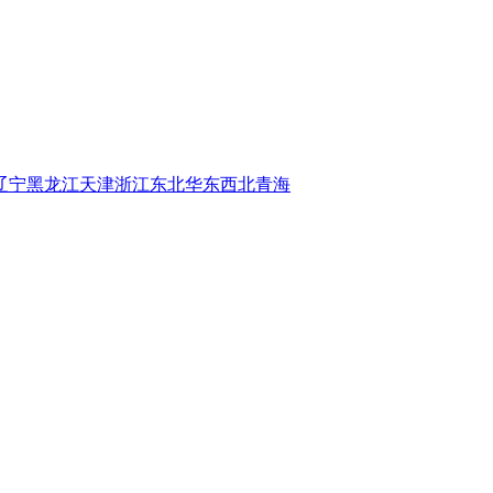
辽宁
黑龙江
天津
浙江
东北
华东
西北
青海