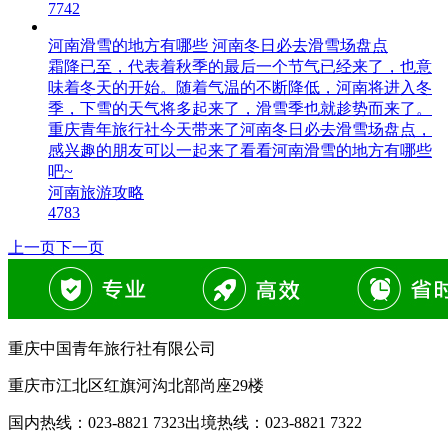
7742
河南滑雪的地方有哪些 河南冬日必去滑雪场盘点
霜降已至，代表着秋季的最后一个节气已经来了，也意
味着冬天的开始。随着气温的不断降低，河南将进入冬
季，下雪的天气将多起来了，滑雪季也就趁势而来了。
重庆青年旅行社今天带来了河南冬日必去滑雪场盘点，
感兴趣的朋友可以一起来了看看河南滑雪的地方有哪些
吧~
河南旅游攻略
4783
上一页
下一页
重庆中国青年旅行社有限公司
重庆市江北区红旗河沟北部尚座29楼
国内热线：
023-8821 7323
出境热线：
023-8821 7322