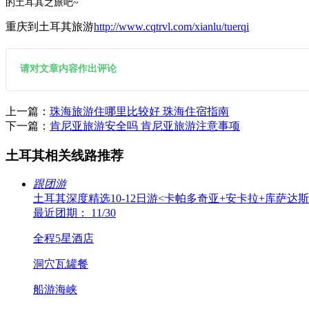
的土耳其之旅吧~
重庆到土耳其旅游
http://www.cqtrvl.com/xianlu/tuerqi
请对文章内容作出评论
上一篇：
珠海旅游住哪里比较好 珠海住宿指南
下一篇：
肯尼亚旅游安全吗 肯尼亚旅游注意事项
土耳其相关线路推荐
跟团游
土耳其深度精选10-12日游<卡帕多奇亚+安卡拉+库萨达
最近团期： 11/30
全程5星酒店
洞穴瓦罐餐
船游海峡