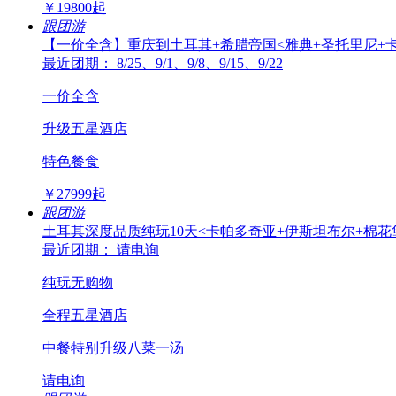
￥
19800
起
跟团游
【一价全含】重庆到土耳其+希腊帝国<雅典+圣托里尼+卡
最近团期： 8/25、9/1、9/8、9/15、9/22
一价全含
升级五星酒店
特色餐食
￥
27999
起
跟团游
土耳其深度品质纯玩10天<卡帕多奇亚+伊斯坦布尔+棉花
最近团期： 请电询
纯玩无购物
全程五星酒店
中餐特别升级八菜一汤
请电询