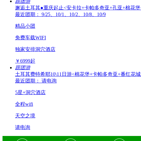
跟团游
邂逅土耳其●重庆起止<安卡拉+卡帕多奇亚+孔亚+棉花堡+
最近团期： 9/25、10/1、10/2、10/8、10/9
精品小团
免费车载WIFI
独家安排洞穴酒店
￥
6999
起
跟团游
土耳其费特希耶10\11日游<棉花堡+卡帕多奇亚+番红花城
最近团期： 请电询
5星+洞穴酒店
全程wifi
天空之境
请电询