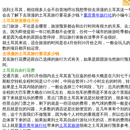
说到土耳其，相信很多人会不自觉地哼出我想带你去浪漫的土耳其这一
会去了解下去浪漫的土耳其旅行要花多少钱？
重庆青年旅行社
的小编今
土耳其旅游最佳月份
出门旅游，不论是去哪里，旅游预算都会和出行时间有很大的关系。去
去。因为即使提前一年订机票都不会便宜，任何一个城市的旅游旺季都
者是因为成本的原因会暂停掉，所以旅行体验在淡季并不会很好。
就土耳其来说，适合旅游的时间是在4月份到10月份之间，一般会玩儿
数的项目都开始运营。
去浪漫的土耳其旅行要花多少钱
其实旅行花费还跟自己选择的旅行方式有关，如果是跟团游当然旅行预算会
间。
土耳其自由行花费
交通方面，4月到5月份国内去土耳其直飞往返的价格大概是在六到七千
斯航空转机全程时间是12个小时，中间会暂停1-2个小时左右的时间，转
如果是土耳其内陆的旅行，一般会选择三个时间段，飞行，总共的费用是
全程的大巴车费大概在1500元左右，租出包车的费用是不算在这个里面
接下来就是玩乐的费用，景点门票在土耳其来说是比较便宜的，很多地方
些景点的门票之外，剩下的就是一些活动的费用，热气球的费用一般是在800
然后就是住的问题，大多数的酒店还是比较便宜的，近几年来有个别的
吃，这个方面我们不做预算，因为每个人对吃的重视度不同，所以也没
总体算下来的话，如果如果到土耳其自由行游玩10天的话，所有的费用
以上就是
重庆青年旅行社
带来的
土耳其旅游
指南之土耳其旅行预算参考