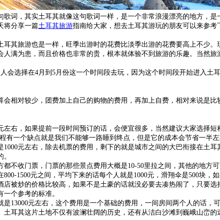
句歌词，其实土耳其就像这句歌词一样，是一个非常浪漫漂亮的地方，是
天将分享一篇
土耳其旅游
指南给大家，想去土耳其游玩的朋友可以来参考
土耳其旅游也是一样，旺季出游时的花费比淡季出游的花费要高上不少。
会人满为患，而且价格也非常的贵，根本就体验不到旅游的乐趣。当然旅
的人会选择在4月到5月份这一个时间段去玩，因为这个时间段开始进入土
相对较少，团费加上自己的购物的费用，再加上自费，相对来说是比较适合
元左右，如果提前一段时间预订的话，会便宜很多，当然建议大家选择短
程有一个缺点就是我们不能够一路睡到终点，但是它的成本会节省一半左右，
1000元左右，除去机票的费用，剩下的就是城市之间的大巴衔接在土
的。
都不收门票，门票的那些景点费用大概是10-50里拉之间，其他的地方可
-1500元之间，平均下来的话每个人就是1000元，滑翔伞是500块，
酒店被炒的价格比较高，如果不是土豪的话就没必要去凑热闹了，只要选
有一个参考的标准。
就是13000元左右，这个费用是一个基础的费用，一间房间两个人的话
。土耳其这片土地不仅有波澜壮阔的历史，还有从洁白沙滩到巍峨山峦的