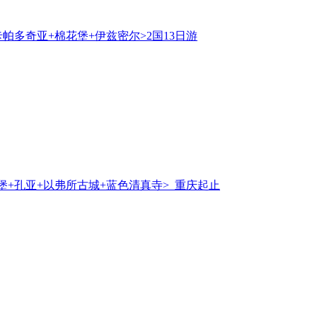
帕多奇亚+棉花堡+伊兹密尔>2国13日游
堡+孔亚+以弗所古城+蓝色清真寺>_重庆起止