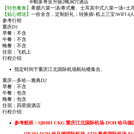
卡帕多奇亚升级2晚洞穴酒店
【特色餐食】
希腊六菜一汤/希式餐、士耳其中式八菜一汤+土
【贴心赠送】
一价全含，定制好礼；转换插\ 机上三宝\WIFI 4
参考行程
重庆
D1
早餐：
不含
午餐：
不含
晚餐：
不含
住宿：
飞机上
行程介绍
指定时间于重庆江北国际机场航站楼集合。
重庆—多哈—雅典
D2
早餐：
不含
午餐：
包含
晚餐：
包含
住宿：
四星级酒店
行程介绍
参考航班：QR881 CKG 重庆江北国际机场-DOH 哈马德国
QR203 DOH 哈马德国际机场-ATH 雅典国际机场 07:4