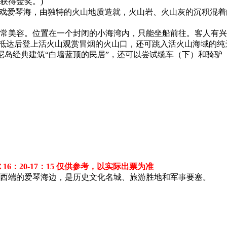
获得金奖。)
戏爱琴海，由独特的火山地质造就，火山岩、火山灰的沉积混着
常美容。位置在一个封闭的小海湾内，只能坐船前往。客人有兴
山，抵达后登上活火山观赏冒烟的火山口，还可跳入活火山海域的
托里尼岛经典建筑“白墙蓝顶的民居”，还可以尝试缆车（下）和
尔 16：20-17：15 仅供参考，以实际出票为准
西端的爱琴海边，是历史文化名城、旅游胜地和军事要塞。