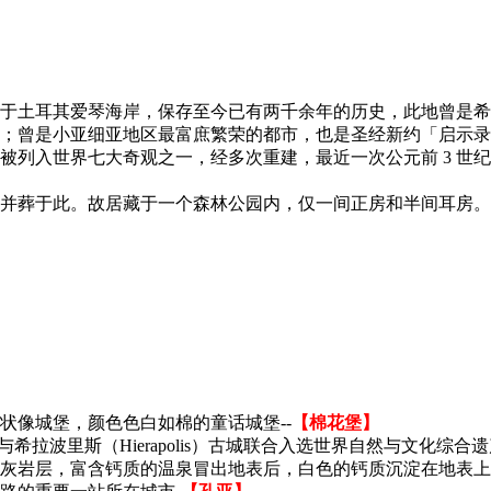
于土耳其爱琴海岸，保存至今已有两千余年的历史，此地曾是希
；曾是小亚细亚地区最富庶繁荣的都市，也是圣经新约「启示录
被列入世界七大奇观之一，经多次重建，最近一次公元前 3 世
并葬于此。故居藏于一个森林公园内，仅一间正房和半间耳房。
状像城堡，颜色色白如棉的童话城堡--
【棉花堡】
堡与希拉波里斯（Hierapolis）古城联合入选世界自然与文化综合遗产
灰岩层，富含钙质的温泉冒出地表后，白色的钙质沉淀在地表上