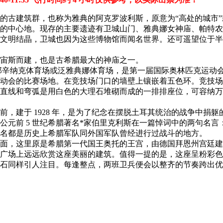
的古建筑群，也称为雅典的阿克罗波利斯，原意为“高处的城市”或“
的中心地。现存的主要遗迹有卫城山门、雅典娜女神庙、帕特农
文明结晶，卫城也因为这些博物馆而闻名世界。还可遥望位于半
宙斯而建，也是古希腊最大的神庙之一。
dium）又称帕那辛纳克体育场或泛雅典娜体育场，是第一届国际奥林匹克
动会的比赛场地。在竞技场门口的墙壁上镶嵌着五色环。竞技场
直线和弯弧是用白色的大理石堆砌而成的一排排座位，可容纳万
前，建于 1928 年，是为了纪念在摆脱土耳其统治的战争中捐
元前 5 世纪希腊著名*家伯里克利斯在一篇悼词中的两句名言：
这些地名都是历史上希腊军队同外国军队曾经进行过战斗的地方。
面，这里原是希腊第一代国王奥托的王宫，由德国拜恩州宫廷建筑师
广场上远远欣赏这座美丽的建筑。值得一提的是，这座呈粉彩色
石同样引人注目。每逢整点，两班卫兵便会以整齐的节奏跨出优