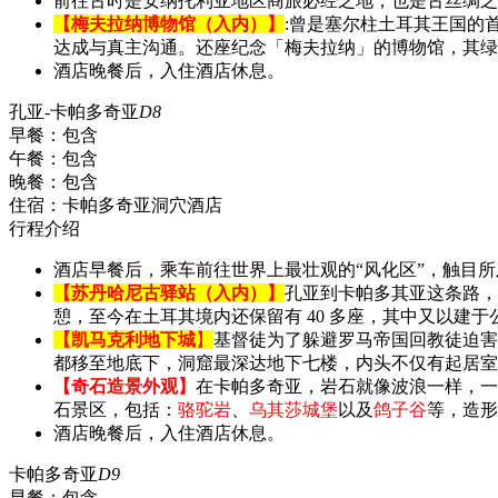
前往古时是安纳托利亚地区商旅必经之地，也是古丝绸之
【梅夫拉纳博物馆（入内）】
:曾是塞尔柱土耳其王国的首
达成与真主沟通。还座纪念「梅夫拉纳」的博物馆，其绿
酒店晚餐后，入住酒店休息。
孔亚-卡帕多奇亚
D8
早餐：
包含
午餐：
包含
晚餐：
包含
住宿：
卡帕多奇亚洞穴酒店
行程介绍
酒店早餐后，乘车前往世界上最壮观的“风化区”，触目所及
【苏丹哈尼古驿站（入内）】
孔亚到卡帕多其亚这条路，
憩，至今在土耳其境内还保留有 40 多座，其中又以建于
【凯马克利地下城
】
基督徒为了躲避罗马帝国回教徒迫害
都移至地底下，洞窟最深达地下七楼，内头不仅有起居室
【奇石造景外观】
在卡帕多奇亚，岩石就像波浪一样，一
石景区，包括：
骆驼岩
、
乌其莎城堡
以及
鸽子谷
等，造形
酒店晚餐后，入住酒店休息。
卡帕多奇亚
D9
早餐：
包含