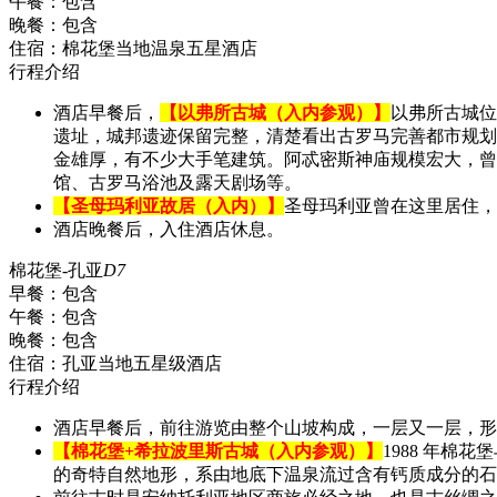
午餐：
包含
晚餐：
包含
住宿：
棉花堡当地温泉五星酒店
行程介绍
酒店早餐后，
【以弗所古城（入内参观）】
以弗所古城位
遗址，城邦遗迹保留完整，清楚看出古罗马完善都市规划
金雄厚，有不少大手笔建筑。阿忒密斯神庙规模宏大，曾
馆、古罗马浴池及露天剧场等。
【圣母玛利亚故居（入内）】
圣母玛利亚曾在这里居住，
酒店晚餐后，入住酒店休息。
棉花堡-孔亚
D7
早餐：
包含
午餐：
包含
晚餐：
包含
住宿：
孔亚当地五星级酒店
行程介绍
酒店早餐后，前往游览由整个山坡构成，一层又一层，形
【棉花堡+希拉波里斯古城（入内参观）】
1988 年棉花
的奇特自然地形，系由地底下温泉流过含有钙质成分的石