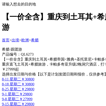
请输入想去的目的地
【一价全含】重庆到土耳其+希腊
游
首页
>
出境
>
欧洲
>
希腊
希腊·跟团游
产品编号：QL6273
【一价全含】重庆到土耳其+希腊帝国<雅典+圣托里尼+卡帕多奇
重庆直飞土耳其+希腊旅游，卡帕多奇亚升级2晚洞穴酒店，打
￥
27999
起
选择出发日期与价格
【以下是计划发团日期和报价，仅供参考
8-11 星期二
￥30800
8-18 星期二
￥30800
8-25 星期二
￥29800
9-1 星期二
￥29800
9-8 星期二
￥27999
9-15 星期二
￥29800