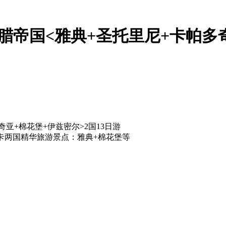
帝国<雅典+圣托里尼+卡帕多奇
亚+棉花堡+伊兹密尔>2国13日游
卡两国精华旅游景点：雅典+棉花堡等
】