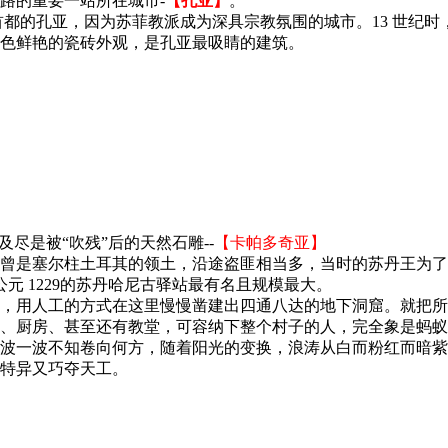
路的重要一站所在城市-
【孔亚】
。
都的孔亚，因为苏菲教派成为深具宗教氛围的城市。13 世纪时，
色鲜艳的瓷砖外观，是孔亚最吸睛的建筑。
尽是被“吹残”后的天然石雕--
【卡帕多奇亚】
曾是塞尔柱土耳其的领土，沿途盗匪相当多，当时的苏丹王为了
公元 1229的苏丹哈尼古驿站最有名且规模最大。
，用人工的方式在这里慢慢凿建出四通八达的地下洞窟。就把所
、厨房、甚至还有教堂，可容纳下整个村子的人，完全象是蚂蚁
波一波不知卷向何方，随着阳光的变换，浪涛从白而粉红而暗紫
特异又巧夺天工。