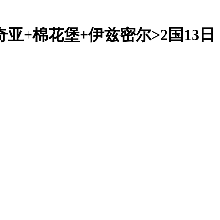
亚+棉花堡+伊兹密尔>2国13日