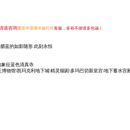
情请咨询
重庆中国青年旅行社
客服，多有不便请多包涵！
腊蓝的如影随形 此刻永恒
的象征蓝色清真寺
博物馆\凯玛克利地下城\精灵烟囱\多玛巴切新皇宫\地下蓄水宫