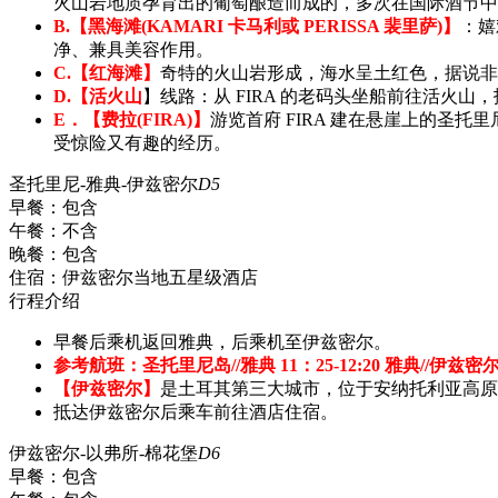
火山岩地质孕育出的葡萄酿造而成的，多次在国际酒节中
B.【黑海滩(KAMARI 卡马利或 PERISSA 裴里萨)】
：嬉
净、兼具美容作用。
C.【红海滩】
奇特的火山岩形成，海水呈土红色，据说非
D.【活火山
】线路：从 FIRA 的老码头坐船前往活火
E．【费拉(FIRA)】
游览首府 FIRA 建在悬崖上的圣
受惊险又有趣的经历。
圣托里尼-雅典-伊兹密尔
D5
早餐：
包含
午餐：
不含
晚餐：
包含
住宿：
伊兹密尔当地五星级酒店
行程介绍
早餐后乘机返回雅典，后乘机至伊兹密尔。
参考航班：圣托里尼岛//雅典 11：25-12:20 雅典//伊兹密
【伊兹密尔】
是土耳其第三大城市，位于安纳托利亚高原
抵达伊兹密尔后乘车前往酒店住宿。
伊兹密尔-以弗所-棉花堡
D6
早餐：
包含