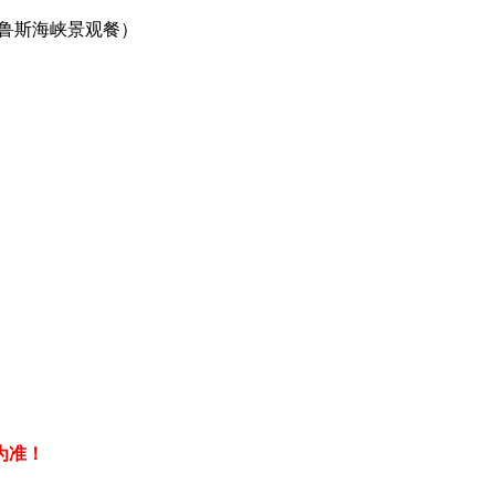
普鲁斯海峡景观餐）
票为准！