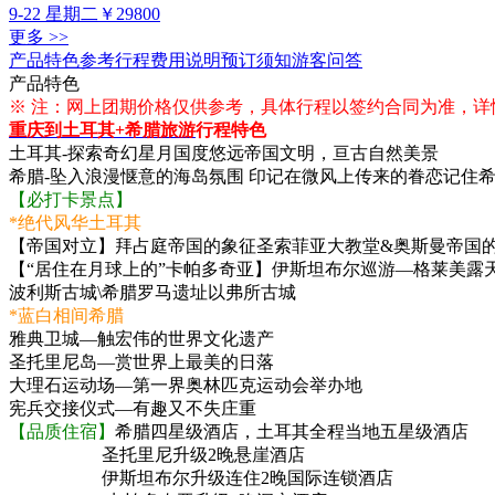
9-22 星期二
￥29800
更多 >>
产品特色
参考行程
费用说明
预订须知
游客问答
产品特色
※ 注：网上团期价格仅供参考，具体行程以签约合同为准，详
重庆到土耳其+希腊旅游
行程特色
土耳其-探索奇幻星月国度悠远帝国文明，亘古自然美景
希腊-坠入浪漫惬意的海岛氛围 印记在微风上传来的眷恋记住希
【必打卡景点】
*绝代风华土耳其
【帝国对立】拜占庭帝国的象征圣索菲亚大教堂&奥斯曼帝国
【“居住在月球上的”卡帕多奇亚】伊斯坦布尔巡游—格莱美露天
波利斯古城\希腊罗马遗址以弗所古城
*蓝白相间希腊
雅典卫城—触宏伟的世界文化遗产
圣托里尼岛—赏世界上最美的日落
大理石运动场—第一界奥林匹克运动会举办地
宪兵交接仪式—有趣又不失庄重
【品质住宿】
希腊四星级酒店，土耳其全程当地五星级酒店
圣托里尼升级2晚悬崖酒店
伊斯坦布尔升级连住2晚国际连锁酒店