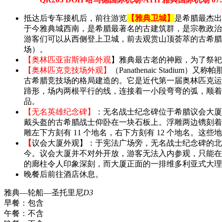
抵达后专车接机后，前往游览
【雅典卫城】
是希腊最杰出
于今雅典城西南，是希腊最著名的古建筑群，是宗教政治
游客们可以从西侧登上卫城，前去观赏山顶荟萃的古希腊
场）。
【奥林匹亚宙斯神庙外观
】雅典最古老的神殿，为了祭祀
【奥林匹克竞技场外观】
（Panathenaic Sta
古希腊竞技场的格局建造的。它是近代第一届奥林匹克运
蹄形，场内两根平行的线，连接着一小段弯弯的弧，顺着
品。
【无名英雄纪念碑】
：无名战士纪念碑位于希腊议会大厦
戴头盔的古希腊战士仰卧在一块石板上。浮雕两边镌刻着公
雕左下方刻有 11 个地名，右下方刻有 12 个地名。
【
议会大厦外观】
：于宪法广场旁，无名战士纪念碑的北
今。议会大厦并不对外开放，游客无法入内参观，只能在
的廊柱令人印象深刻，而大厦正面的一排维多利亚式大理
晚餐后前往酒店休息。
雅典—轮船—圣托里尼
D3
早餐：
包含
午餐：
不含