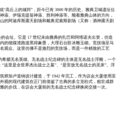
高丘上的城邦”，距今已有 3000 年的历史。雅典卫城遗址位
神庙、伊瑞克提翁神庙、胜利神庙等。顺着雅典山体的方向，
山的阿迪库斯露天剧场和戴奥尼索斯剧场（又称：酒神露天剧
运动会的会址。它是 17 世纪末由雅典的扎巴和阿维诺夫出资，仿造
内的细煤渣跑道黑得象墨，大理石台阶冰雕玉砌。竞技场呈马
名观众。这里仿佛不是激烈的竞技场，而是一件精致的工艺
躯的希腊无名英雄。无名战士纪念碑的主体是无名战士浮雕，一个
“这里是全世界杰出战士之墓”、“是安放无名战士的灵床”。浮
加卢道纳设计建造，于 1942 年完工，作为议会大厦使用至
外观的现代建筑在正门前借鉴了古典的多立克柱式，粗壮成群
雅的步伐，在议会大厦前的无名战士纪念碑换岗交接一次。