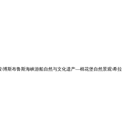
殿\博斯布鲁斯海峡游船自然与文化遗产—棉花堡自然景观\希拉