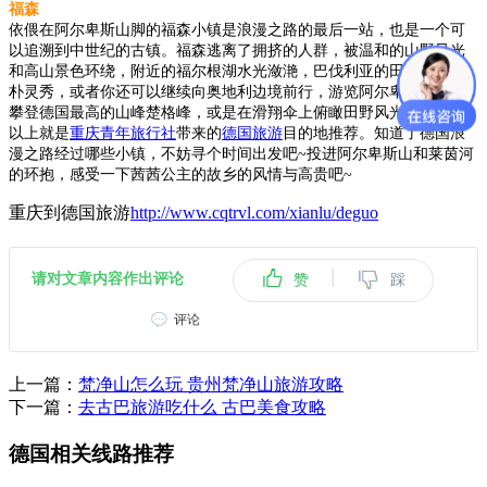
福森
依偎在阿尔卑斯山脚的福森小镇是浪漫之路的最后一站，也是一个可
以追溯到中世纪的古镇。福森逃离了拥挤的人群，被温和的山野风光
和高山景色环绕，附近的福尔根湖水光潋滟，巴伐利亚的田野风光纯
朴灵秀，或者你还可以继续向奥地利边境前行，游览阿尔卑斯山，去
攀登德国最高的山峰楚格峰，或是在滑翔伞上俯瞰田野风光。
以上就是
重庆青年旅行社
带来的
德国旅游
目的地推荐。知道了德国浪
漫之路经过哪些小镇，不妨寻个时间出发吧~投进阿尔卑斯山和莱茵河
的环抱，感受一下茜茜公主的故乡的风情与高贵吧~
重庆到德国旅游
http://www.cqtrvl.com/xianlu/deguo
|
请对文章内容作出评论
赞
踩
评论
上一篇：
梵净山怎么玩 贵州梵净山旅游攻略
下一篇：
去古巴旅游吃什么 古巴美食攻略
德国相关线路推荐