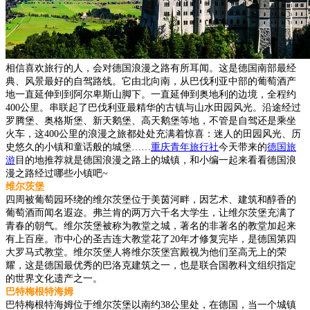
相信喜欢旅行的人，会对德国浪漫之路有所耳闻。这是德国南部最经
典、风景最好的自驾路线。它由北向南，从巴伐利亚中部的葡萄酒产
地一直延伸到到阿尔卑斯山脚下。一直延伸到奥地利的边境，全程约
400公里。串联起了巴伐利亚最精华的古镇与山水田园风光。沿途经过
罗腾堡、奥格斯堡、新天鹅堡、高天鹅堡等地，不管是自驾还是乘坐
火车，这400公里的浪漫之旅都处处充满着惊喜：迷人的田园风光、历
史悠久的小镇和童话般的城堡……
重庆青年旅行社
今天带来的
德国旅
游
目的地推荐就是德国浪漫之路上的城镇，和小编一起来看看德国浪
漫之路经过哪些小镇吧~
维尔茨堡
四周被葡萄园环绕的维尔茨堡位于美茵河畔，因艺术、建筑和醇香的
葡萄酒而闻名遐迩。弗兰肯的两万六千名大学生，让维尔茨堡充满了
青春的朝气。维尔茨堡被称为教堂之城，著名的非著名的教堂加起来
有上百座。市中心的圣吉连大教堂花了20年才修复完毕，是德国第四
大罗马式教堂。维尔茨堡人将维尔茨堡宫殿视为他们至高无上的荣
耀，这是德国最优秀的巴洛克建筑之一，也是联合国教科文组织指定
的世界文化遗产之一。
巴特梅根特海姆
巴特梅根特海姆位于维尔茨堡以南约38公里处，在德国，当一个城镇