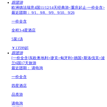
跟团游
欧洲德法瑞意4国11/12/14天经典游<重庆起止·一价全含>
最近团期： 9/1、9/8、9/9、9/10、9/26
一价全含
全程3-4星酒店
5菜1汤
￥
13599
起
跟团游
[一价全含]东欧奥地利+捷克+匈牙利+德国+斯洛伐克+波
兰6国17天旅游
最近团期： 请电询
一价全含
四星酒店
品质游
请电询