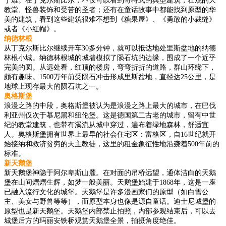
于难。在丁克尔斯比尔，不仅可以看到哥特式的典型建筑，壮观的大
教堂、怪兽装饰和受苦的圣者；还有在童话故事中都能找到原型的华
美的建筑，看到这些建筑很难不想到《糖果屋》、《勇敢的小裁缝》
或者《小红帽》。
纳德林根
从丁克尔斯比尔继续开车30多分钟，就可以抵达地处里斯盆地的纳德
林根小城。纳德林根城的城墙模拟了陨石坑的边缘，围成了一个近乎
完美的圆。从远处看，红顶的楼房，弯弯折折的道路，群山环绕下，
颇有趣味。1500万年前受陨石冲击形成里斯盆地，直径达25公里，是
地球上现存最大的陨石坑之一。
奥格斯堡
浪漫之路的中段，奥格斯堡被认为是浪漫之路上最大的城市，在巴伐
利亚州仅次于慕尼黑和纽伦堡。这是德国第二古老的城市，留有中世
纪的教堂建筑，也带有溪流从城中穿过，遍布着绿地森林，舒适宜
人。奥格斯堡拥有世界上最早的社会住宅区：富格区，自16世纪就开
始接纳和救济贫穷的天主教徒，这里的租金象征性地沿袭着500年前的
标准。
新天鹅堡
新天鹅堡神隐于阿尔卑斯山麓。在对面的吊桥远望，通体洁白的天鹅
堡在山间熠熠生辉，如梦一般美丽。天鹅堡始建于1868年，这是一座
已融入流行文化的城堡。天鹅堡是许多漫画家们的原型（如白雪公
主、美女与野兽等等），而原型本身也像是源自童话。迪士尼城堡的
原型也是新天鹅堡。天鹅堡内部禁止拍照，内部参观结束后，可以去
城堡后方的玛丽安铁桥观赏天鹅堡全景，拍摄角度绝佳。