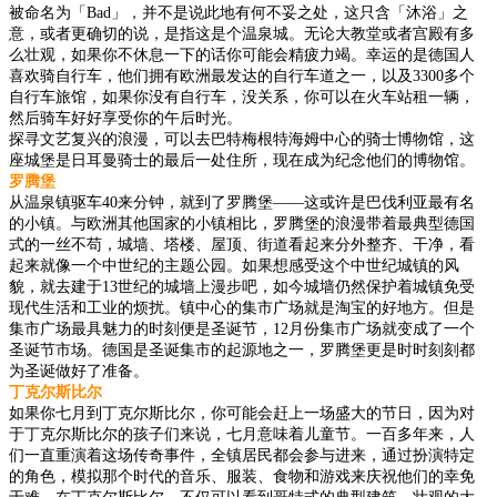
被命名为「Bad」，并不是说此地有何不妥之处，这只含「沐浴」之
意，或者更确切的说，是指这是个温泉城。无论大教堂或者宫殿有多
么壮观，如果你不休息一下的话你可能会精疲力竭。幸运的是德国人
喜欢骑自行车，他们拥有欧洲最发达的自行车道之一，以及3300多个
自行车旅馆，如果你没有自行车，没关系，你可以在火车站租一辆，
然后骑车好好享受你的午后时光。
探寻文艺复兴的浪漫，可以去巴特梅根特海姆中心的骑士博物馆，这
座城堡是日耳曼骑士的最后一处住所，现在成为纪念他们的博物馆。
罗腾堡
从温泉镇驱车40来分钟，就到了罗腾堡——这或许是巴伐利亚最有名
的小镇。与欧洲其他国家的小镇相比，罗腾堡的浪漫带着最典型德国
式的一丝不苟，城墙、塔楼、屋顶、街道看起来分外整齐、干净，看
起来就像一个中世纪的主题公园。如果想感受这个中世纪城镇的风
貌，就去建于13世纪的城墙上漫步吧，如今城墙仍然保护着城镇免受
现代生活和工业的烦扰。镇中心的集市广场就是淘宝的好地方。但是
集市广场最具魅力的时刻便是圣诞节，12月份集市广场就变成了一个
圣诞节市场。德国是圣诞集市的起源地之一，罗腾堡更是时时刻刻都
为圣诞做好了准备。
丁克尔斯比尔
如果你七月到丁克尔斯比尔，你可能会赶上一场盛大的节日，因为对
于丁克尔斯比尔的孩子们来说，七月意味着儿童节。一百多年来，人
们一直重演着这场传奇事件，全镇居民都会参与进来，通过扮演特定
的角色，模拟那个时代的音乐、服装、食物和游戏来庆祝他们的幸免