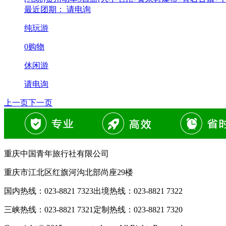
最近团期： 请电询
纯玩游
0购物
休闲游
请电询
上一页
下一页
重庆中国青年旅行社有限公司
重庆市江北区红旗河沟北部尚座29楼
国内热线：
023-8821 7323
出境热线：
023-8821 7322
三峡热线：
023-8821 7321
定制热线：
023-8821 7320