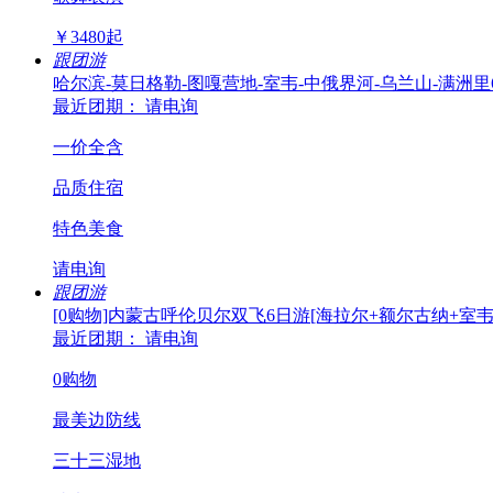
￥
3480
起
跟团游
哈尔滨-莫日格勒-图嘎营地-室韦-中俄界河-乌兰山-满洲里
最近团期： 请电询
一价全含
品质住宿
特色美食
请电询
跟团游
[0购物]内蒙古呼伦贝尔双飞6日游[海拉尔+额尔古纳+室韦
最近团期： 请电询
0购物
最美边防线
三十三湿地