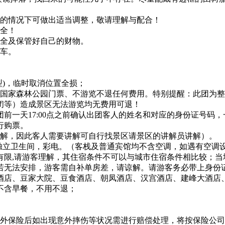
点的情况下可做出适当调整，敬请理解与配合！
安全！
安全及保管好自己的财物。
火车。
型)，临时取消位置全损；
山国家森林公园门票、不游览不退任何费用。特别提醒：此团为
闭等）造成景区无法游览均无费用可退！
前一天17:00点之前确认出团客人的姓名和对应的身份证号码
行购票。
游讲解，因此客人需要讲解可自行找景区请景区的讲解员讲解）。
有独立卫生间，彩电。（客栈及普通宾馆均不含空调，如遇有空调设
有限,请游客理解，其住宿条件不可以与城市住宿条件相比较；当
若无法安排，游客需自补单房差，请谅解。请游客务必带上身份
酒店、豆家大院、豆食酒店、朝凤酒店、汉宫酒店、建峰大酒店
不含早餐，不用不退；
外保险后如出现意外摔伤等状况需进行赔偿处理，将按保险公司