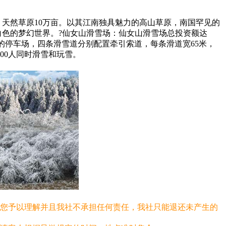
亩，天然草原10万亩。以其江南独具魅力的高山草原，南国罕见的
白色的梦幻世界。?仙女山滑雪场：仙女山滑雪场总投资额达
方米的停车场，四条滑雪道分别配置牵引索道，每条滑道宽65米，
00人同时滑雪和玩雪。
请您予以理解并且我社不承担任何责任，我社只能退还未产生的