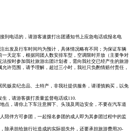
后仍未接到电话的，请游客速拨打出团通知书上应急电话或报名电
标注出发及行车时间均为预计，具体情况略有不同；为保证车辆
前一天定车，根据同团人数安排车型，空调限时开放（主要争对
无法按时参加我社旅游出团计划者，需向我社交已经产生的旅游
属允许范围，请予理解，超过三小时，我社只负酌情赔付责任，
居民贩卖纪念品、土特产，非我社提供服务，请谨慎购买，以免
，请游客拨打质量监督电话或110.
留地点，请你上下车注意脚下、头顶及周边安全，不要在汽车道
年人陪伴方可参团，一起报名参团的成人即为其参团过程中的监
，除承担给旅行社造成的实际损失外，还要承担旅游费用20-