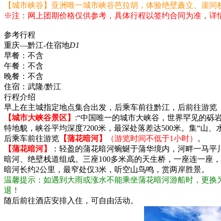
【城市峡谷】亚洲唯一城市峡谷芭拉胡，体验绝壁矗立、崖间
※注：网上团期价格仅供参考，具体行程以签约合同为准，详
参考行程
重庆—黔江-住宿地
D1
早餐：
不含
午餐：
不含
晚餐：
不含
住宿：
武隆/黔江
行程介绍
早上在主城指定地点集合出发，后乘车前往黔江，后前往游览
【城市大峡谷景区】
:“中国唯一的城市大峡谷，世界罕见的砾
特地貌，峡谷平均深度?200米，最深处落差达500米。集“
后乘车前往游览
【蒲花暗河】
（游览时间不低于1小时）
。
【蒲花暗河】
：轻盈的蒲花暗河蜿蜒于蒲华境内，河畔一马平
暗河、绝壁栈道组成。三座100多米高的天生桥，一座连一座
暗河长约2公里，最窄处仅3米，听空山鸟鸣，赏两岸胜景。
温馨提示：如遇到大雨或涨水不能乘坐蒲花暗河游船时，更换
退！
随后前往酒店安排入住，可自由活动。