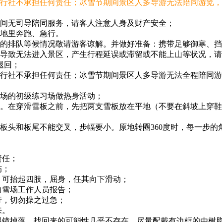
旅行社不承担任何责任；冰雪节期间景区人多导游无法陪同游览
期间无司导陪同服务，请客人注意人身及财产安全；
雪地里奔跑、急行。
间的排队等候情况敬请游客谅解。并做好准备：携带足够御寒、
）导致无法进入景区，产生行程延误或滞留或不能上山等状况，
退回；
旅行社不承担任何责任；冰雪节期间景区人多导游无法全程陪同
雪场的初级练习场做热身活动；
地。在穿滑雪板之前，先把两支雪板放在平地（不要在斜坡上穿
板头和板尾不能交叉，步幅要小。原地转圈360度时，每一步
责任；
伤；
，可抬起四肢，屈身，任其向下滑动；
向雪场工作人员报告；
行，切勿操之过急；
来。
形眼镜掉落，找回来的可能性几乎不存在。尽量配戴有边框的由树