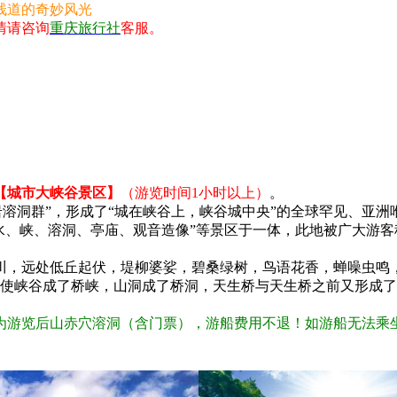
栈道的奇妙风光
情请咨询
重庆旅行社
客服。
【城市大峡谷景区】
（游览时间1小时以上）
。
岩溶洞群”，形成了“城在峡谷上，峡谷城中央”的全球罕见、亚洲
山、水、峡、溶洞、亭庙、观音造像”等景区于一体，此地被广大游客
川，远处低丘起伏，堤柳婆娑，碧桑绿树，鸟语花香，蝉噪虫鸣
，使峡谷成了桥峡，山洞成了桥洞，天生桥与天生桥之前又形成
为游览后山赤穴溶洞（含门票），游船费用不退！如游船无法乘