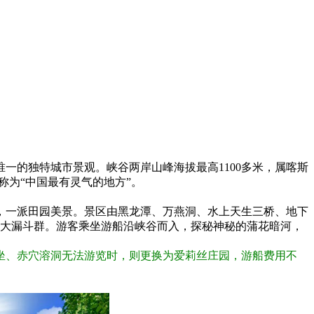
唯一的独特城市景观。峡谷两岸山峰海拔最高1100多米，属喀斯
称为“中国最有灵气的地方”。
，一派田园美景。景区由黑龙潭、万燕洞、水上天生三桥、地下
了大漏斗群。游客乘坐游船沿峡谷而入，探秘神秘的蒲花暗河，
坐、赤穴溶洞无法游览时，则更换为爱莉丝庄园，游船费用不