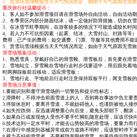
2、赏雪玩雪须根据当天天气情况而定，如由于天气原因无雪
重庆旅行社温馨提示：
1、客人如不参加滑雪项目请在滑雪场外自由活动，自由活动
2、冬季景区内部分路面结冰，请一定做好防滑措施，切勿在
3、在冰雪节旺季期间，在游客较多的情况下可能造成较长时
4、若人力不可抗拒因素（起雾、结冰、大雪封山、封路等等
费用，已产生的费用：如交通费、门票、导服等其他费用不能
5、赏雪玩雪须根据当天天气情况而定，如由于天气原因无雪
滑雪场预备活动：
1、熟悉雪具，穿戴好自己的滑雪靴、滑雪板后，首先要在滑
2、雪地站立，穿雪靴在雪地行走时步伐要适中，用后跟先着
时两脚踩板前后移动，适应滑雪板；
3、雪地行走。平地前后行走时注意保持双板平行，两支雪板的
滑雪场注意事项：
1.要能识别和遵守滑雪场的一切警告和提示性标志；
2.滑降时，不得冲击前面雪道上的人，否则将在事故中负主要
3.停留休息时，要离开雪道，不能妨碍他人，也谨防被他人撞
4.如失控跌倒，应迅速调整重心向后坐，避免头部朝下，翻滚
5.如果自己或发现他人受伤不要手忙脚乱随意处理，应该尽快
6.技术达到一定水平时，才能去山势较高的滑雪场，要量力而
7.在滑行中感觉到器械异常或前方道路不明时，应该暂时停下
8.视力不好的滑雪者，不要戴隐形眼镜滑雪，如果跌倒后隐