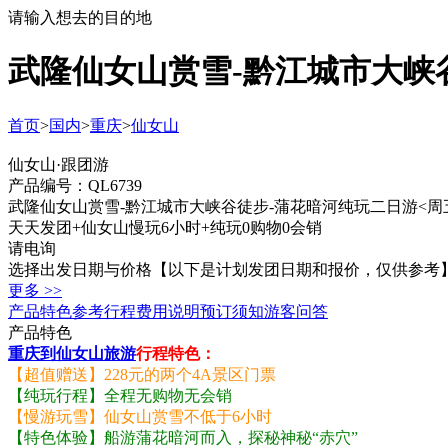
请输入想去的目的地
武隆仙女山赏雪-黔江城市大峡谷
首页
>
国内
>
重庆
>
仙女山
仙女山·跟团游
产品编号：QL6739
武隆仙女山赏雪-黔江城市大峡谷徒步-蒲花暗河纯玩二日游<周五
天天发团+仙女山慢玩6小时+纯玩0购物0会销
请电询
选择出发日期与价格
【以下是计划发团日期和报价，仅供参考
更多 >>
产品特色
参考行程
费用说明
预订须知
游客问答
产品特色
重庆到仙女山旅游
行程特色：
【超值赠送】228元的两个4A景区门票
【纯玩行程】全程无购物无会销
【慢游玩雪】仙女山赏雪不低于6小时
【特色体验】船游蒲花暗河而入，探秘神秘“赤穴”