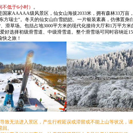
间不低于6小时）
。
家AAAAA级风景区，仙女山海拔2033米，拥有森林33万
"东方瑞士"。冬天的仙女山白雪皑皑、一片银装素裹，仿佛置身
滑雪、滑草场。包括占地3000平方米的现代化接待大厅和1万平
和爱好选择初级滑雪道、中级滑雪道。整个滑雪场可同时容纳近15
愉快之旅！
）导致无法进入景区，产生行程延误或滞留或不能上山等状况，
退回。