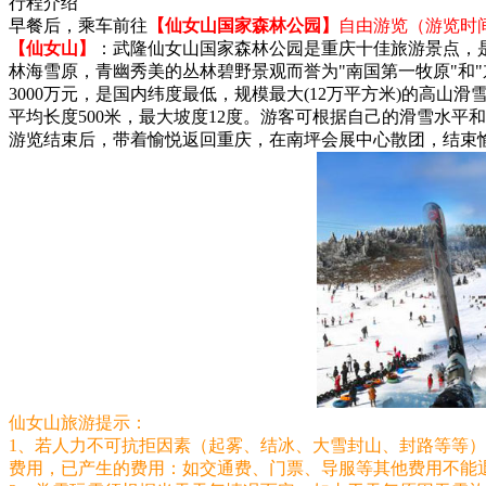
行程介绍
早餐后，乘车前往
【仙女山国家森林公园】
自由游览（游览时
【仙女山】
：武隆仙女山国家森林公园是重庆十佳旅游景点，是国
林海雪原，青幽秀美的丛林碧野景观而誉为"南国第一牧原"和
3000万元，是国内纬度最低，规模最大(12万平方米)的高山
平均长度500米，最大坡度12度。游客可根据自己的滑雪水平
游览结束后，带着愉悦返回重庆，在南坪会展中心散团，结束
仙女山旅游提示：
1、若人力不可抗拒因素（起雾、结冰、大雪封山、封路等等
费用，已产生的费用：如交通费、门票、导服等其他费用不能