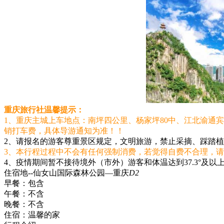
重庆旅行社温馨提示：
1、重庆主城上车地点：南坪四公里、杨家坪80中、江北渝通
销打车费，具体导游通知为准！！
2、请报名的游客尊重景区规定，文明旅游，禁止采摘、踩踏
3、本行程过程中不会有任何强制消费，若觉得自费不合理，
4、疫情期间暂不接待境外（市外）游客和体温达到37.3°
住宿地--仙女山国际森林公园—重庆
D2
早餐：
包含
午餐：
不含
晚餐：
不含
住宿：
温馨的家