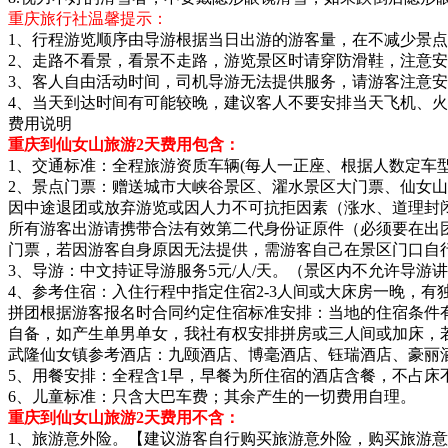
重庆旅行社温馨提示：
1、行程游览顺序由导游根据当日出游的游客量，在不减少景
2、走路不看景，看景不走路，游览景区时请穿防滑鞋，注意
3、客人自由活动时间，司机导游无法提供服务，请游客注意
4、当天到达时间有可能较晚，建议客人不要安排当天飞机、
费用说明
重庆到仙女山旅游2天费用包含：
1、交通标准：全程旅游资质车辆(每人一正座、根据人数定车
2、景点门票：赠送城市大峡谷景区、濯水景区大门票、仙女
因中途退团或放弃游览或因人力不可抗拒因素（涨水、道理封
所有游客出游请携带合法有效第二代身份证原件（必须要在出团
门票，若因游客自身原因无法提供，需游客自己在景区门口自
3、导游：中文持证导游服务5元/人/天。（景区内不允许导
4、参考住宿：入住行程中指定住宿2-3人间或大床房一晚，
拼团根据游客报名时合同约定住宿标准安排：当地的住宿条件
自备，如产生单男单女，我社有权安排拼房或三人间或加床，
武隆仙女镇参考酒店：九颐酒店、博毫酒店、钰瑞酒店、豪丽
5、用餐安排：全程含1早，早餐为所住宿的酒店含餐，不占床
6、儿童标准：只含大巴车费；其余产生的一切费用自理。
重庆到仙女山旅游2天费用不含：
1、旅游意外险。【建议游客自行购买旅游意外险，购买旅游意