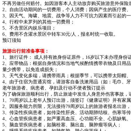
不再另做任何赔付。如因游客本人主动放弃购买旅游意外保险
2、自由活动期间的一切费用，个人消费；因病产生的医疗费
3、因天气、海啸、地震、战争等人力不可抗力因素而引起的
4、行程中未罗列的其他一切费用；
5、不含景区内娱乐项目；
6、费用不含濯水景区中转车30元/人，报名时统一收取。
预订须知
旅游出行前准备事项：
1、旅行证件： 成人持有效身份证原件，16岁以下未办理身
2、应带物品：根据自身情况和当地气候酌情携带衣物及日用
量少携带，以免造成损失；
3、天气变化多端，请携带雨具；根据季节，可以携带太阳帽
4、由于住宿为普通宾馆，请游客自备洗漱用品（如：毛巾、
老年旅游者、病患者、孕妇及行动不便者预订提示
为了确保旅游顺利出行，防止旅途中发生人身意外伤害事故，
1、70周岁以上老年人预订出游，须签订《健康证明》并有家
2、因服务能力所限，无法接待79周岁以上的旅游者报名出游
3、传染性疾病患者，如传染性肝炎、活动期肺结核、伤寒等
4、心血管疾病患者，如严重高血压、心功能不全、心肌缺氧
5、脑血管疾病患者，如脑栓塞、脑出血、脑肿瘤等病人；
6、呼吸系统疾病患者，如肺气肿、肺心病等病人；