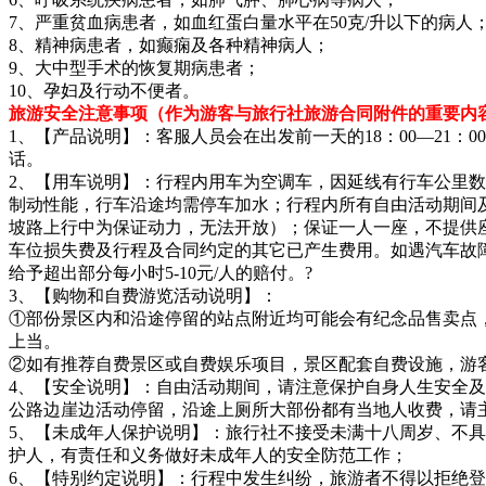
7、严重贫血病患者，如血红蛋白量水平在50克/升以下的病人
8、精神病患者，如癫痫及各种精神病人；
9、大中型手术的恢复期病患者；
10、孕妇及行动不便者。
旅游安全注意事项（作为游客与旅行社旅游合同附件的重要内
1、【产品说明】：客服人员会在出发前一天的18：00—21
话。
2、【用车说明】：行程内用车为空调车，因延线有行车公里
制动性能，行车沿途均需停车加水；行程内所有自由活动期间
坡路上行中为保证动力，无法开放）；保证一人一座，不提供
车位损失费及行程及合同约定的其它已产生费用。如遇汽车故
给予超出部分每小时5-10元/人的赔付。?
3、【购物和自费游览活动说明】：
①部份景区内和沿途停留的站点附近均可能会有纪念品售卖点
上当。
②如有推荐自费景区或自费娱乐项目，景区配套自费设施，游客
4、【安全说明】：自由活动期间，请注意保护自身人生安全
公路边崖边活动停留，沿途上厕所大部份都有当地人收费，请
5、【未成年人保护说明】：旅行社不接受未满十八周岁、不
护人，有责任和义务做好未成年人的安全防范工作；
6、【特别约定说明】：行程中发生纠纷，旅游者不得以拒绝登