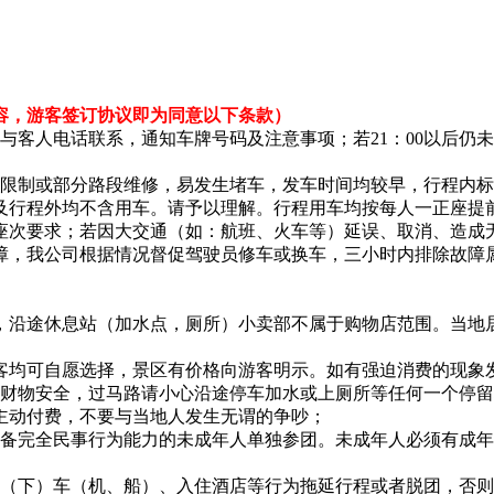
；
容，游客签订协议即为同意以下条款）
：00与客人电话联系，通知车牌号码及注意事项；若21：00以
数限制或部分路段维修，易发生堵车，发车时间均较早，行程内
及行程外均不含用车。请予以理解。行程用车均按每人一正座提
座次要求；若因大交通（如：航班、火车等）延误、取消、造成
障，我公司根据情况督促驾驶员修车或换车，三小时内排除故障
，沿途休息站（加水点，厕所）小卖部不属于购物店范围。当地
均可自愿选择，景区有价格向游客明示。如有强迫消费的现象发生
及财物安全，过马路请小心沿途停车加水或上厕所等任何一个停
主动付费，不要与当地人发生无谓的争吵；
具备完全民事行为能力的未成年人单独参团。未成年人必须有成
（下）车（机、船）、入住酒店等行为拖延行程或者脱团，否则