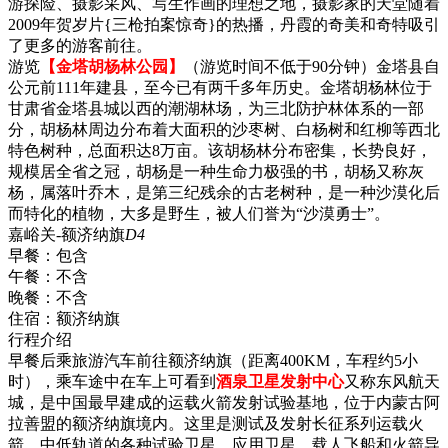
游探险、摄影采风、写生作画的理想之地，摄影家的天堂随着
2009年贺岁片{三枪拍案惊奇}的热播，丹霞的奇美和奇特吸引
了更多的游客前往。
游览
【金塔胡杨林公园】
（游览时间不低于90分钟）金塔县自
公元前111年建县，至今已有两千多年历史。金塔胡杨林位于
甘肃省金塔县城以西的潮湖林场，为三北防护林体系的一部
分，胡杨林周边分布着大面积的沙枣树、白杨树和红柳等西北
特色树种，总面积达8万亩。该胡杨林分布密集，长势良好，
规模居全省之冠，胡杨是一种生命力极强的书，胡杨又称灰
杨，属落叶乔木，是第三纪残余的古老树种，是一种沙漠化后
而特化的植物，大多是野生，被人们誉为“沙漠勇士”。
嘉峪关-额济纳旗
D4
早餐：
包含
午餐：
不含
晚餐：
不含
住宿：
额济纳旗
行程介绍
早餐后乘旅游汽车前往额济纳旗（距离400KM，车程约5小
时），乘车途中在车上可看到
酒泉卫星发射中心
又称东风航天
城，是中国最早建成的运载火箭发射试验基地，位于内蒙古阿
拉善盟的额济纳旗境内。这里是测试及发射长征系列运载火
箭、中低轨道的各种试验卫星、应用卫星、载人飞船和火箭导