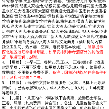
馆/胡杨小镇/天意/雅轩/新阳光/容鑫/广佳/金袋/龙腾/乐涛/金涛/
琴华/缘源/胡杨人家/金色/胡杨花园/福临/龙顺/绿都花园大酒店/
圣水长江大酒店/漠翼大酒店/新惠通大酒店/中卫宏伟大饭店/君
悦酒店/西部酒店/中泰酒店/党校宾馆/卓悦酒店/青铜峡龙海宾
馆/青铜峡宾馆/凯鹏宾馆/时兴宾馆/格林豪泰/昊泰宾馆/希悦主
题/庆洋大酒店/盛世大酒店/西部大酒店/华盛大酒店/广源大酒
店/祁连大酒店/开泰商务酒店/崯宏宾馆/速8酒店/华天宾馆/悦盛
宾馆/天宇国际大酒店/敦煌兰新大酒店/敦煌蓝宝石酒店/优雅商
务酒店/卓鑫商务酒店/义海大酒店/义龙商务（酒店房间内有：
独立卫生间、热水器、空调、电视等基本设施），
温馨提示：
西北地区淡旺季非常明显，如果安排到参考酒店外的其他酒
店，敬请理解，感谢。
4、【用餐】：--早--正、餐标25元/正/人，正餐8菜1汤（酒店
赠送早餐，不用不退费，如用餐人数不足10人/桌， 菜量视人
数酌减）不用餐者餐费不退。
备注：因额济纳旗的住宿条件有
限，酒店可能未含早餐。
5、【导服】：当地中文持证导游服务（火车，飞机上无导游
陪同），已含导服20元/人，成团人数不足10人时，由司机兼
导游服务。
6、【儿童】：儿童2岁~12周岁以下含机票、旅游巴士车位、
正餐、导服（其余费用一律自理）。备注：儿童价格不含火车
票，火车行程或飞机行程中区间需乘火车的，但小孩超过1.2