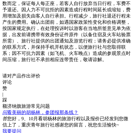
数而定，保证每人每正座，若客人自行放弃当日行程，车费不
予退还。因人力不可抗拒的因素造成行程时间延长或缩短，费
用增加及损失由客人自行承担。行程减少，旅行社退还行程未
产生的费用。确认出团前，如遇国家政策性变化和价格调整，
按国家规定执行，在处理投诉时以游客在当地所签意见单为依
据，出发前请携带有效身份证件原件（以备住宿及火车站验票
所需）、旅行社提供的出团通知及游览行程；请务必提供准确
的联系方式，并保持手机开机状态，以便旅行社与您取得联
系；因不可抗力因素（如飞机、火车晚点）造成的参观景点时
间压缩，旅行社不承担相应连带责任，敬请谅解。
请对产品作出评价
评论
赞
|
踩
额济纳旗旅游常见问题
问
看美丽的胡杨林，参团报那条线？
答
您好，9、10月看胡杨林的旅游行程以及报价已经发到您微
信上了，重庆青年旅行社感谢您的留言，祝您生活愉快~
我要提问