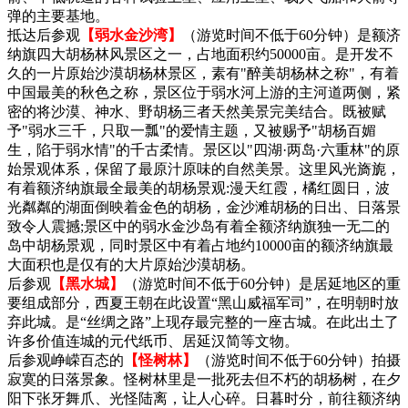
弹的主要基地。
抵达后参观
【弱水金沙湾】
（游览时间不低于60分钟）是额济
纳旗四大胡杨林风景区之一，占地面积约50000亩。是开发不
久的一片原始沙漠胡杨林景区，素有"醉美胡杨林之称"，有着
中国最美的秋色之称，景区位于弱水河上游的主河道两侧，紧
密的将沙漠、神水、野胡杨三者天然美景完美结合。既被赋
予"弱水三千，只取一瓢"的爱情主题，又被赐予"胡杨百媚
生，陷于弱水情"的千古柔情。景区以"四湖·两岛·六重林"的原
始景观体系，保留了最原汁原味的自然美景。这里风光旖旎，
有着额济纳旗最全最美的胡杨景观:漫天红霞，橘红圆日，波
光粼粼的湖面倒映着金色的胡杨，金沙滩胡杨的日出、日落景
致令人震撼;景区中的弱水金沙岛有着全额济纳旗独一无二的
岛中胡杨景观，同时景区中有着占地约10000亩的额济纳旗最
大面积也是仅有的大片原始沙漠胡杨。
后参观
【黑水城】
（游览时间不低于60分钟）是居延地区的重
要组成部分，西夏王朝在此设置“黑山威福军司”，在明朝时放
弃此城。是“丝绸之路”上现存最完整的一座古城。在此出土了
许多价值连城的元代纸币、居延汉简等文物。
后参观峥嵘百态的
【怪树林】
（游览时间不低于60分钟）拍摄
寂寞的日落景象。怪树林里是一批死去但不朽的胡杨树，在夕
阳下张牙舞爪、光怪陆离，让人心碎。日暮时分，前往额济纳