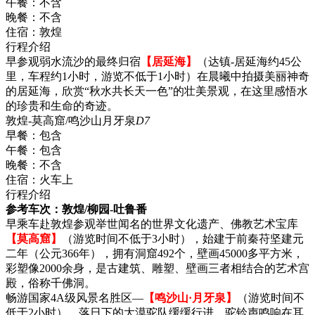
午餐：
不含
晚餐：
不含
住宿：
敦煌
行程介绍
早参观弱水流沙的最终归宿
【居延海】
（达镇-居延海约45公
里，车程约1小时，游览不低于1小时）在晨曦中拍摄美丽神奇
的居延海，欣赏“秋水共长天一色”的壮美景观，在这里感悟水
的珍贵和生命的奇迹。
敦煌-莫高窟/鸣沙山月牙泉
D7
早餐：
包含
午餐：
包含
晚餐：
不含
住宿：
火车上
行程介绍
参考车次：敦煌/柳园-吐鲁番
早乘车赴敦煌参观举世闻名的世界文化遗产、佛教艺术宝库
【莫高窟】
（游览时间不低于3小时），始建于前秦苻坚建元
二年（公元366年），拥有洞窟492个，壁画45000多平方米，
彩塑像2000余身，是古建筑、雕塑、壁画三者相结合的艺术宫
殿，俗称千佛洞。
畅游国家4A级风景名胜区—
【鸣沙山·月牙泉】
（游览时间不
低于2小时），落日下的大漠驼队缓缓行进，驼铃声鸣响在耳