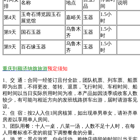
名称
地点
说明
排
品
间
玉奇石博览园玉石
1.5小
第4天
嘉峪关
玉器
展览馆
时
乌鲁木
1.5小
第9天
国石玉器
玉器
齐
时
乌鲁木
1.5小
第9天
百石缘玉器
玉器
齐
时
重庆到额济纳旗旅游
预定须知
1、交 通：合同一经签订且付全款，团队机票、列车票、船票
即为出票，不得更改、签转、退票，飞行时间、车程时间、船
程时间以当日实际所用时间为准，本产品如因淡季或收客人数
较少，有可能与相近方向的发班线路拼车出游，届时请游客见
谅。
2、住 宿：按2人入住1间房核算，如出现单男单女，请补齐单
房差以享用单人房间。
3、团队用餐：十人一桌，八菜一汤，人数不足十人时，在每
人用餐标准不变的前提下调整餐食的分量。
4、游 览：景点游览、自由活动、购物店停留的时间以当天实