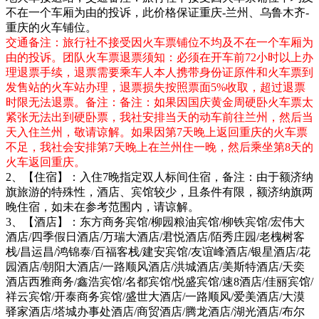
不在一个车厢为由的投诉，此价格保证重庆-兰州、乌鲁木齐-
重庆的火车铺位。
交通备注：旅行社不接受因火车票铺位不均及不在一个车厢为
由的投诉。团队火车票退票须知：必须在开车前72小时以上办
理退票手续，退票需要乘车人本人携带身份证原件和火车票到
发售站的火车站办理，退票损失按照票面5%收取，超过退票
时限无法退票。备注：备注：如果因国庆黄金周硬卧火车票太
紧张无法出到硬卧票，我社安排当天的动车前往兰州，然后当
天入住兰州，敬请谅解。如果因第7天晚上返回重庆的火车票
不足，我社会安排第7天晚上在兰州住一晚，然后乘坐第8天的
火车返回重庆。
2、【住宿】：入住7晚指定双人标间住宿，备注：由于额济纳
旗旅游的特殊性，酒店、宾馆较少，且条件有限，额济纳旗两
晚住宿，如未在参考范围内，请谅解。
3、【酒店】：东方商务宾馆/柳园粮油宾馆/柳铁宾馆/宏伟大
酒店/四季假日酒店/万瑞大酒店/君悦酒店/陌秀庄园/老槐树客
栈/昌运昌/鸿锦泰/百福客栈/建安宾馆/友谊峰酒店/银星酒店/花
园酒店/朝阳大酒店/一路顺风酒店/洪城酒店/美斯特酒店/天奕
酒店西雅商务/鑫浩宾馆/名都宾馆/悦盛宾馆/速8酒店/佳丽宾馆/
祥云宾馆/开泰商务宾馆/盛世大酒店/一路顺风/爱美酒店/大漠
驿家酒店/塔城办事处酒店/商贸酒店/腾龙酒店/湖光酒店/布尔