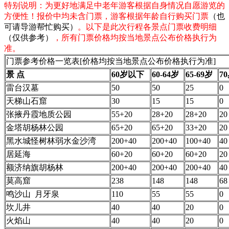
特别说明：为更好地满足中老年游客根据自身情况自愿游览的
方便性！报价中均未含门票，游客根据年龄自行购买门票
（也
可请导游帮忙购买）
。以下是此次行程各景点门票收费明细
（仅供参考）
，所有门票价格均按当地景点公布价格执行为
准。
门票参考价格一览表[价格均按当地景点公布价格执行为准]
景 点
60岁以下
60-64岁
65-69岁
7
雷台汉墓
50
50
25
0
天梯山石窟
30
15
15
0
张掖丹霞地质公园
55+20
28+20
28+20
20
金塔胡杨林公园
65+20
65+20
33+20
20
黑水城怪树林弱水金沙湾
200+40
200+40
100+40
40
居延海
60+20
60+20
60+20
20
额济纳旗胡杨林
200+40
200+40
200+40
40
莫高窟
238
148
148
68
鸣沙山 月牙泉
110
55
55
0
坎儿井
40
40
20
0
火焰山
40
40
20
0