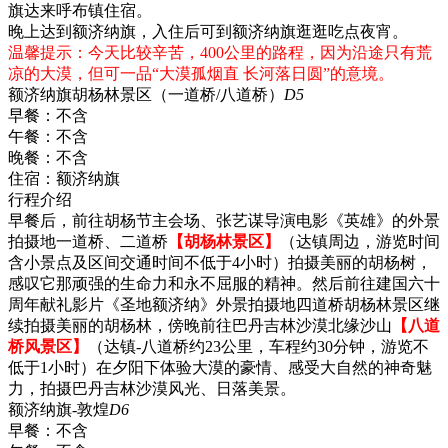
旗达来呼布镇住宿。
晚上达到额济纳旗，入住后可到额济纳旗逛逛吃点夜宵。
温馨提示：今天比较辛苦，400公里的路程，因为沿途只有荒
凉的大漠，但可一品“大漠孤烟直 长河落日圆”的意境。
额济纳旗胡杨林景区（一道桥/八道桥）
D5
早餐：
不含
午餐：
不含
晚餐：
不含
住宿：
额济纳旗
行程介绍
早餐后，前往胡杨节主会场、张艺谋导演电影《英雄》的外景
拍摄地一道桥、二道桥
【胡杨林景区】
（达镇周边，游览时间
含小景点及区间交通时间不低于4小时）拍摄美丽的胡杨树，
感叹它那顽强的生命力和永不屈服的精神。然后前往建国六十
周年献礼影片《圣地额济纳》外景拍摄地四道桥胡杨林景区继
续拍摄美丽的胡杨林，傍晚前往巴丹吉林沙漠北缘沙山
【八道
桥风景区】
（达镇-八道桥约23公里，车程约30分钟，游览不
低于1小时）在夕阳下体验大漠的豪情、感受大自然的神奇魅
力，拍摄巴丹吉林沙漠风光、日落美景。
额济纳旗-敦煌
D6
早餐：
不含