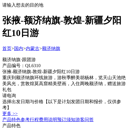
请输入想去的目的地
张掖-额济纳旗-敦煌-新疆夕阳
红10日游
首页
>
国内
>
内蒙古
>
额济纳旗
额济纳旗·跟团游
产品编号：QL6310
张掖-额济纳旗-敦煌-新疆夕阳红10日游
重庆到额济纳旗环线旅游，游秋季醉美胡杨林，览天山天池绝
美风光，赏敦煌莫高窟精美壁画，入住两晚额济纳，赠送旅游
礼包
请电询
选择出发日期与价格
【以下是计划发团日期和报价，仅供参
考】
更多 >>
产品特色
参考行程
费用说明
预订须知
游客问答
产品特色