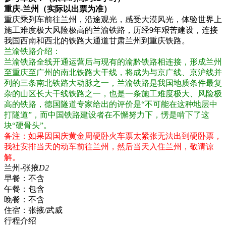
重庆-兰州（实际以出票为准）
重庆乘列车前往兰州，沿途观光，感受大漠风光，体验世界上
施工难度极大风险极高的兰渝铁路，历经9年艰苦建设，连接
我国西南和西北的铁路大通道甘肃兰州到重庆铁路。
兰渝铁路介绍：
兰渝铁路全线开通运营后与现有的渝黔铁路相连接，形成兰州
至重庆至广州的南北铁路大干线，将成为与京广线、京沪线并
列的三条南北铁路大动脉之一，兰渝铁路是我国地质条件最复
杂的山区长大干线铁路之一，也是一条施工难度极大、风险极
高的铁路，德国隧道专家给出的评价是“不可能在这种地层中
打隧道”，而中国铁路建设者在不懈努力下，愣是啃下了这
块“硬骨头”。
备注：如果因国庆黄金周硬卧火车票太紧张无法出到硬卧票，
我社安排当天的动车前往兰州，然后当天入住兰州，敬请谅
解。
兰州-张掖
D2
早餐：
不含
午餐：
包含
晚餐：
不含
住宿：
张掖/武威
行程介绍