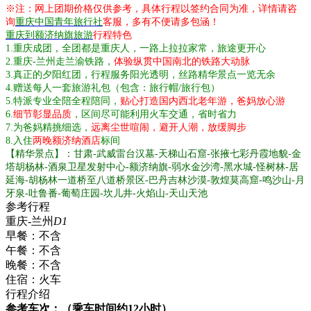
※注：网上团期价格仅供参考，具体行程以签约合同为准，详情请咨
询
重庆中国青年旅行社
客服，多有不便请多包涵！
重庆到额济纳旗旅游
行程特色
1.重庆成团，全团都是重庆人，一路上拉拉家常，旅途更开心
2.重庆-兰州走兰渝铁路，
体验纵贯中国南北的铁路大动脉
3.真正的夕阳红团，行程服务阳光透明，丝路精华景点一览无余
4.赠送每人一套旅游礼包（包含：旅行帽/旅行包）
5.特派专业全陪全程陪同，
贴心打造国内西北老年游，爸妈放心游
6.
细节彰显品质
，区间尽可能利用火车交通，省时省力
7.为爸妈精挑细选，
远离尘世喧闹，避开人潮，放缓脚步
8.入住
两晚额济纳酒店
标间
【精华景点】：甘肃-武威雷台汉墓-天梯山石窟-张掖七彩丹霞地貌-金
塔胡杨林-酒泉卫星发射中心-额济纳旗-弱水金沙湾-黑水城-怪树林-居
延海-胡杨林一道桥至八道桥景区-巴丹吉林沙漠-敦煌莫高窟-鸣沙山-月
牙泉-吐鲁番-葡萄庄园-坎儿井-火焰山-天山天池
参考行程
重庆-兰州
D1
早餐：
不含
午餐：
不含
晚餐：
不含
住宿：
火车
行程介绍
参考车次：（乘车时间约12小时）