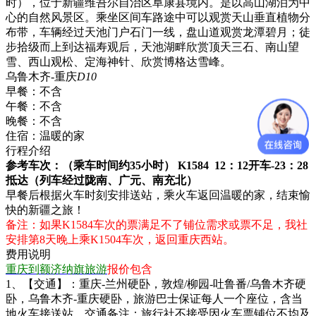
时），位于新疆维吾尔自治区阜康县境内。是以高山湖泊为中
心的自然风景区。乘坐区间车路途中可以观赏天山垂直植物分
布带，车辆经过天池门户石门一线，盘山道观赏龙潭碧月；徒
步拾级而上到达福寿观后，天池湖畔欣赏顶天三石、南山望
雪、西山观松、定海神针、欣赏博格达雪峰。
乌鲁木齐-重庆
D10
早餐：
不含
午餐：
不含
晚餐：
不含
住宿：
温暖的家
行程介绍
参考车次：（乘车时间约35小时） K1584 12：12开车-23：28
抵达（列车经过陇南、广元、南充北）
早餐后根据火车时刻安排送站，乘火车返回温暖的家，结束愉
快的新疆之旅！
备注：如果K1584车次的票满足不了铺位需求或票不足，我社
安排第8天晚上乘K1504车次，返回重庆西站。
费用说明
重庆到额济纳旗旅游
报价包含
1、【交通】：重庆-兰州硬卧，敦煌/柳园-吐鲁番/乌鲁木齐硬
卧，乌鲁木齐-重庆硬卧，旅游巴士保证每人一个座位，含当
地火车接送站，交通备注：旅行社不接受因火车票铺位不均及