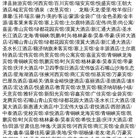
津县旅游宾馆/河西宾馆/百川宾馆/瑞安宾馆/悦盛宾馆/王朝大
酒店/崯宏宾馆/酒泉（农垦宾馆）、龙顺/天龙/爱里/牧羊假日/
康馨/玉祥/瑞京/赫力/美的/客运/蒙源/金袋/广佳/金色圣殿/金丰
源/嘉客莱来客宾馆/塞上宾馆/土尔扈特酒店/宏伟/尚景/尚公寓/
嘉蓝/青山宾馆/绿都花园宾馆/漠翼大酒店/新汇通大酒店/圣水
长江酒店/龙海/青铜峡/凯鹏/时兴/格林豪泰/昊泰/帝豪/庆祥大酒
店/石嘴山青山宾馆/绿都花园宾馆/漠翼大酒店/新汇通大酒店/
圣水长江酒店/额济纳旗来客宾馆/塞上宾馆/金丰源酒店/土尔扈
特酒店/宏伟宾馆/尚景宾馆/尚公寓宾馆/嘉蓝宾馆/青铜峡龙海
宾馆/青铜峡宾馆/凯鹏宾馆/时兴宾馆/格林豪泰/昊泰宾馆/帝豪
宾馆/庆洋大酒店/中卫四季假日酒店/宏伟饭店石嘴山沙海生态
酒店/星海湖酒店/张掖河西宾馆/商汇宾馆/恒基宾馆/万豪宾馆/
巴厘岛酒店/嘉峪关/酒泉金峪快捷酒店/嘉丽酒店/圣德酒店/速8
酒店/宏达酒店/悦盛酒店/教育宾馆/农垦宾馆/额济纳胡杨小镇/
天意宾馆/雅轩宾馆/新阳光宾馆/容鑫宾馆/广佳宾馆/金袋宾馆/
龙腾宾馆/石嘴山青山宾馆/绿都花园大酒店/圣水长江大酒店/漠
翼大酒店/新惠通大酒店/中卫宏伟大饭店/君悦酒店/西部酒店/
中泰酒店/党校宾馆/卓悦酒店/青铜峡龙海宾馆/青铜峡宾馆/凯
鹏宾馆/时兴宾馆/格林豪泰/昊泰宾馆/希悦主题/庆洋大酒店/君
怡/田源/甘肃信息/坤逸/天源宾馆/河西宾馆/商汇宾馆/金鼎宾馆/
天龙/鑫泰/温馨佳苑/蒙源/美地/安华/胡杨缘/老友/老兵/万豪宾