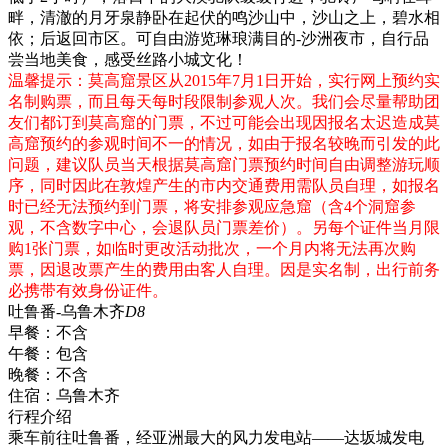
畔，清澈的月牙泉静卧在起伏的鸣沙山中，沙山之上，碧水相
依；后返回市区。可自由游览琳琅满目的-沙洲夜市，自行品
尝当地美食，感受丝路小城文化！
温馨提示：莫高窟景区从2015年7月1日开始，实行网上预约实
名制购票，而且每天每时段限制参观人次。我们会尽量帮助团
友们都订到莫高窟的门票，不过可能会出现因报名太迟造成莫
高窟预约的参观时间不一的情况，如由于报名较晚而引发的此
问题，建议队员当天根据莫高窟门票预约时间自由调整游玩顺
序，同时因此在敦煌产生的市内交通费用需队员自理，如报名
时已经无法预约到门票，将安排参观应急窟（含4个洞窟参
观，不含数字中心，会退队员门票差价）。另每个证件当月限
购1张门票，如临时更改活动批次，一个月内将无法再次购
票，因退改票产生的费用由客人自理。因是实名制，出行前务
必携带有效身份证件。
吐鲁番-乌鲁木齐
D8
早餐：
不含
午餐：
包含
晚餐：
不含
住宿：
乌鲁木齐
行程介绍
乘车前往吐鲁番，经亚洲最大的风力发电站——达坂城发电