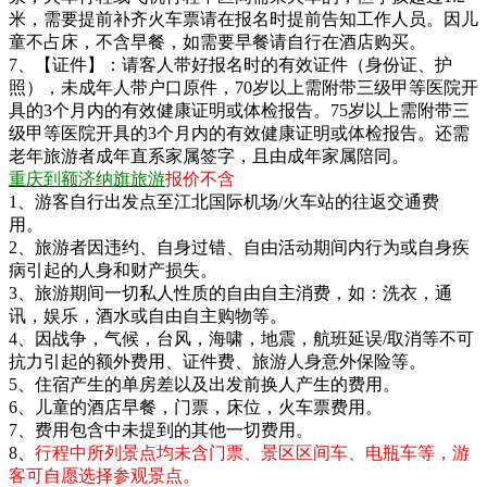
米，需要提前补齐火车票请在报名时提前告知工作人员。因儿
童不占床，不含早餐，如需要早餐请自行在酒店购买。
7、【证件】：请客人带好报名时的有效证件（身份证、护
照），未成年人带户口原件，70岁以上需附带三级甲等医院开
具的3个月内的有效健康证明或体检报告。75岁以上需附带三
级甲等医院开具的3个月内的有效健康证明或体检报告。还需
老年旅游者成年直系家属签字，且由成年家属陪同。
重庆到额济纳旗旅游
报价不含
1、游客自行出发点至江北国际机场/火车站的往返交通费
用。
2、旅游者因违约、自身过错、自由活动期间内行为或自身疾
病引起的人身和财产损失。
3、旅游期间一切私人性质的自由自主消费，如：洗衣，通
讯，娱乐，酒水或自由自主购物等。
4、因战争，气候，台风，海啸，地震，航班延误/取消等不可
抗力引起的额外费用、证件费、旅游人身意外保险等。
5、住宿产生的单房差以及出发前换人产生的费用。
6、儿童的酒店早餐，门票，床位，火车票费用。
7、费用包含中未提到的其他一切费用。
8、
行程中所列景点均未含门票、景区区间车、电瓶车等，游
客可自愿选择参观景点。