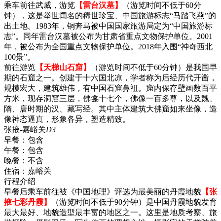
乘车前往武威，游览
【雷台汉墓】
（游览时间不低于60分
钟），这是举世闻名的稀世珍宝、中国旅游标志“马踏飞燕”的
出土地。1983年，铜奔马被中国国家旅游局定为“中国旅游标
志”。同年雷台汉墓被公布为甘肃省重点文物保护单位。2001
年，被公布为全国重点文物保护单位。2018年入围“神奇西北
100景”。
前往游览
【天梯山石窟】
（游览时间不低于60分钟）是我国早
期的石窟之一。创建于十六国北凉，学者称为后经历代开凿，
规模宏大，建筑雄伟，有中国石窟鼻祖。窟内保存壁画数百平
方米，现存洞窟三层，佛龛十七个，佛像一百多尊，以及魏、
隋、唐时期的汉、藏写经。其中主体建筑大佛窟如来坐像，造
像神态逼真，形象各异，塑造精致。
张掖-嘉峪关
D3
早餐：
包含
午餐：
包含
晚餐：
不含
住宿：
嘉峪关
行程介绍
早餐后乘车前往被《中国地理》评选为最美丽的丹霞地貌
【张
掖七彩丹霞】
（游览时间不低于90分钟）是中国丹霞地貌发育
最大最好、地貌造型最丰富的地区之一。这里是地质考察、旅