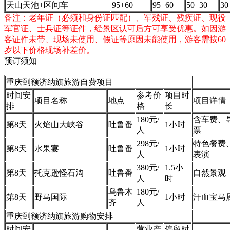
天山天池+区间车
95+60
95+60
50+30
30
备注：老年证（必须和身份证匹配）、军残证、残疾证、现役
军官证、士兵证等证件，经景区认可后方可享受优惠。如因游
客证件未带、现场未使用、假证等原因未能使用，游客需按60
岁以下价格现场补差价。
预订须知
重庆到额济纳旗旅游自费项目
时间安
参考价
项目时
项目名称
地点
项目详情
排
格
长
180元/
含车费、
第8天
火焰山大峡谷
吐鲁番
1小时
人
票
298元/
特色餐费
第8天
水果宴
吐鲁番
1小时
人
表演
380元/
1.5小
第8天
托克逊怪石沟
吐鲁番
自然景观
人
时
乌鲁木
180元/
第8天
野马国际
1小时
汗血宝马
齐
人
重庆到额济纳旗旅游购物安排
时间安
营业产
停留时