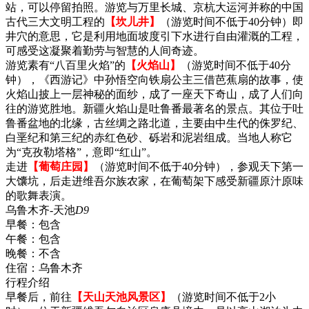
站，可以停留拍照。游览与万里长城、京杭大运河并称的中国
古代三大文明工程的
【坎儿井】
（游览时间不低于40分钟）即
井穴的意思，它是利用地面坡度引下水进行自由灌溉的工程，
可感受这凝聚着勤劳与智慧的人间奇迹。
游览素有“八百里火焰”的
【火焰山】
（游览时间不低于40分
钟），《西游记》中孙悟空向铁扇公主三借芭蕉扇的故事，使
火焰山披上一层神秘的面纱，成了一座天下奇山，成了人们向
往的游览胜地。新疆火焰山是吐鲁番最著名的景点。其位于吐
鲁番盆地的北缘，古丝绸之路北道，主要由中生代的侏罗纪、
白垩纪和第三纪的赤红色砂、砾岩和泥岩组成。当地人称它
为“克孜勒塔格”，意即“红山”。
走进
【葡萄庄园】
（游览时间不低于40分钟），参观天下第一
大馕坑，后走进维吾尔族农家，在葡萄架下感受新疆原汁原味
的歌舞表演。
乌鲁木齐-天池
D9
早餐：
包含
午餐：
包含
晚餐：
不含
住宿：
乌鲁木齐
行程介绍
早餐后，前往
【天山天池风景区】
（游览时间不低于2小