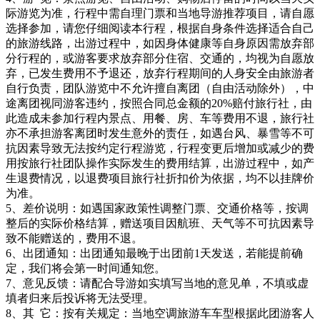
际游览为准，行程中需自理门票和当地导游推荐项目，请自愿
选择参加，请您仔细阅读本行程，根据自身条件选择适合自己
的旅游线路，出游过程中，如因身体健康等自身原因需放弃部
分行程的，或游客要求放弃部分住宿、交通的，均视为自愿放
弃，已发生费用不予退还，放弃行程期间的人身安全由旅游者
自行负责，团队游览中不允许擅自离团（自由活动除外），中
途离团视同游客违约，按照合同总金额的20%赔付旅行社，由
此造成未参加行程内景点、用餐、房、车等费用不退，旅行社
亦不承担游客离团时发生意外的责任，如遇台风、暴雪等不可
抗因素导致无法按约定行程游览，行程变更后增加或减少的费
用按旅行社团队操作实际发生的费用结算，出游过程中，如产
生退费情况，以退费项目旅行社折扣价为依据，均不以挂牌价
为准。
5、差价说明：如遇国家政策性调整门票、交通价格等，按调
整后的实际价格结算，赠送项目因航班、天气等不可抗因素导
致不能赠送的，费用不退。
6、出团通知：出团通知最晚于出团前1天发送，若能提前确
定，我们将会第一时间通知您。
7、意见反馈：请配合导游如实填写当地的意见单，不填或虚
填者归来后投诉将无法受理。
8、其 它：按有关规定：当地空调旅游车车型根据此团游客人