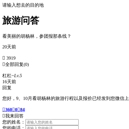
请输入想去的目的地
旅游问答
看美丽的胡杨林，参团报那条线？
20天前
 3919

全部回复
(0)
杠杠~
Lv.5
16天前
回复
您好，9、10月看胡杨林的旅游行程以及报价已经发到您微信

360

0

84

我来回答
您的姓名：
您的电话：