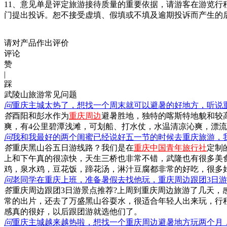
11、意见单是评定旅游接待质量的重要依据，请游客在游览
门提出投诉。恕不接受虚填、假填或不填及逾期投诉而产生的
请对产品作出评价
评论
赞
|
踩
武陵山旅游常见问题
问
重庆主城太热了，想找一个周末就可以避暑的好地方，听说
答
酉阳和彭水作为
重庆周边
避暑胜地，独特的喀斯特地貌和较高
爽，有4公里碧潭浅滩，可划船、打水仗，水温清凉沁爽，漂
问
我和我最好的两个闺蜜已经说好五一节的时候去重庆旅游，
答
重庆黑山谷五日游线路？我们是在
重庆中国青年旅行社
定制
上和下午真的很凉快，天生三桥也非常不错，武隆也有很多美
鸡，泉水鸡，豆花饭，蹄花汤，淋汁豆腐都非常的好吃，很多
问
老同学在重庆上班，准备暑假去找他玩，重庆周边跟团3日
答
重庆周边跟团3日游景点推荐?上周到重庆周边旅游了几天
常的出片，还去了万盛黑山谷耍水，很适合年轻人出来玩，行
感真的很好，以后跟团游就选他们了。
问
重庆主城越来越热啦，想找一个重庆周边避暑地方玩两个月