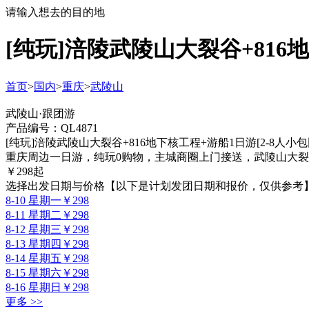
请输入想去的目的地
[纯玩]涪陵武陵山大裂谷+816地
首页
>
国内
>
重庆
>
武陵山
武陵山·跟团游
产品编号：QL4871
[纯玩]涪陵武陵山大裂谷+816地下核工程+游船1日游[2-8人小包团
重庆周边一日游，纯玩0购物，主城商圈上门接送，武陵山大裂谷
￥
298
起
选择出发日期与价格
【以下是计划发团日期和报价，仅供参考
8-10 星期一
￥298
8-11 星期二
￥298
8-12 星期三
￥298
8-13 星期四
￥298
8-14 星期五
￥298
8-15 星期六
￥298
8-16 星期日
￥298
更多 >>