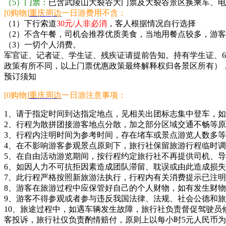
（5）门票：
已含武陵山大裂谷大门票及大裂谷景区换乘车、电
[0购物]
重庆周边
一日游费用不含：
（1）下行索道
30元/人非必消
，客人根据情况自行选择
（2）不含午餐，司机会推荐优质美食，当地用餐点较多，游
（3）一切个人消费。
军官证、记者证、学生证、残疾证请提前告知。持有学生证、6
政策有所不同，以上门票优惠政策最终解释权归各景区所有）
预订须知
[0购物]
重庆周边
一日游注意事项：
1、请于指定时间到达指定地点，见相关出团标志集中登车，
2、行程为散拼团接游客地点分散，加之部分区域交通不畅等
3、行程内注明时间为参考时间，存在堵车或景点游览人数多
4、在不影响游客参观景点原则下，旅行社保留旅游行程临时
5、在自由活动游览期间，按行程约定旅行社不再提供司机、
6、如因人力不可抗拒因素造成团队滞留、耽误或由此造成损
7、此行程严格按照新旅游法执行，行程内有关消费提示已注
8、游客在旅游过程中应保管好自己的个人财物，如有发生财
9、游客不得参观或者参与违反我国法律、法规、社会公德和
10、旅途过程中，如遇车辆发生故障，旅行社负责督促驾驶
客投诉，旅行社仅负责酌情赔付，原则上以每小时5元人民币为