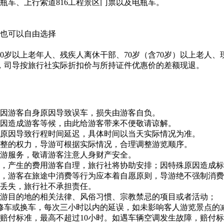
瓶车、上行索道816工程景区门票以及电瓶车。
客也可以自由选择
0岁以上老年人、残疾人离休干部、70岁（含70岁）以上老人
，司导按旅行社实际折扣价与所持证件优惠价的差额现退。
如因游客自身原因导致误车，损失由游客自负。
原因造成游客等候，由此给游客带来不便敬请谅解。
等原因导致行程时间延迟，具体时间以当天实际情况为准。
调整的权力，导游可根据实际情况，合理调整游览顺序。
导游服务，敬请游客注意人身财产安全。
失，产生的费用游客自理，旅行社将协助安排；因特殊原因造成
明，游客在旅途中消费等行为应本着自愿原则，导游绝不强制消
物丢失，旅行社不承担责任。
旅游目的地的相关法律、风俗习惯、宗教禁忌的项目或者活动；
员修车或换车，每次三小时以内的延误，如未影响客人游览景点的
赔付标准，最高不超过10小时。如遇车辆空调发生故障，赔付