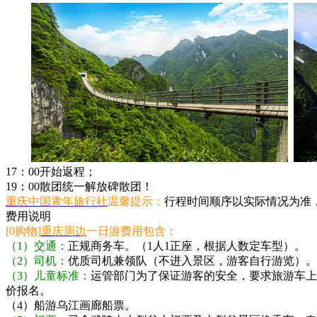
17：00开始返程；
19：00散团统一解放碑散团！
重庆中国青年旅行社
温馨提示：
行程时间顺序以实际情况为准
费用说明
[0购物]
重庆周边
一日游费用包含：
（1）交通：
正规商务车。（1人1正座，根据人数定车型）。
（2）司机：
优质司机兼领队（不进入景区，游客自行游览）。
（3）儿童标准：
运管部门为了保证游客的安全，要求旅游车上
价报名。
（4）船游乌江画廊船票。