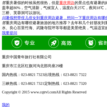
答
重庆暑假的时候虽然很热，但是
重庆周边
的景点也有避暑的
盖率超80%，空气清新，气候宜人，温度白天25℃，夜间1
三桥、芙蓉洞可以游玩。
问
暑假想带侄儿侄女到重庆周边避暑，想问一下重庆周边有哪
答
重庆周边有哪些避暑旅游的地方推荐？去年和几个好朋友到
水、良心百里竹海、武隆寺院坪等等都是美景绝美，气温适宜
我要提问
重庆中国青年旅行社有限公司
重庆市江北区红旗河沟北部尚座29楼
国内热线：
023-8821 7323
出境热线：
023-8821 7322
三峡热线：
023-8821 7321
定制热线：
023-8821 7320
Copyright © 2015 www.cqtrvl.comAll Rights Reserved
我的