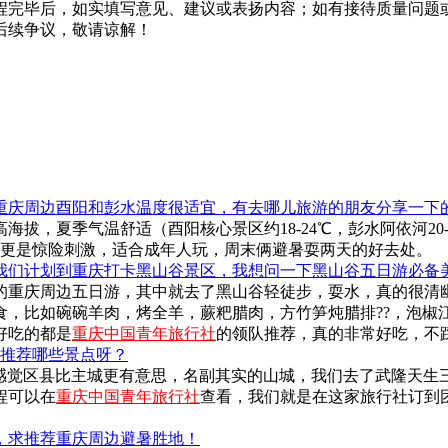
行程完毕后，如实填写意见、建议或表扬内容；如有接待质量问题
后续争议，敬请谅解！
重庆周边酉阳和彭水温度很适宜，有去哪儿旅游的朋友分享一下
海拔，夏季气温舒适（酉阳核心景区约18-24℃，彭水阿依河2
流更是惊险刺激，适合成年人玩，周末俩避暑耍两天的好去处。
我们计划到重庆打卡黑山谷景区，我想问一下黑山谷五日游必备
的重庆周边五日游，其中就去了黑山谷轻徒步，耍水，真的很清
食，比如碗碗羊肉，烤全羊，蕨粑腊肉，方竹笋炖腊排??，泡椒
好吃的都是
重庆中国青年旅行社
的领队推荐，真的非常好吃，不
游推荐哪些景点呀？
，感觉区县比主城更有意思，名副其实的山城，我们去了武隆天生
程可以在
重庆中国青年旅行社
查看，我们就是在这家旅行社订到
，求推荐重庆周边避暑胜地！