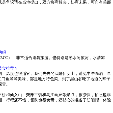
或是争议请在当地提出，双方协商解决，协商未果，可向有关部
的吗
0-24℃），非常适合避暑旅游。也特别是彭水阿依河，水清凉
美食推荐？
幽，温度也很适宜。我们先去的武隆仙女山，避免中午曝晒，早
江口鱼等等美味，都是地方特色菜。到了黑山谷吃了地道的辣子
踩雷。
三桥和仙女山，龚滩古镇和乌江画廊等景点，很凉快，拍照也非
团，行程还不错，领队也很负责，还贴心的准备了防晒帽，体验