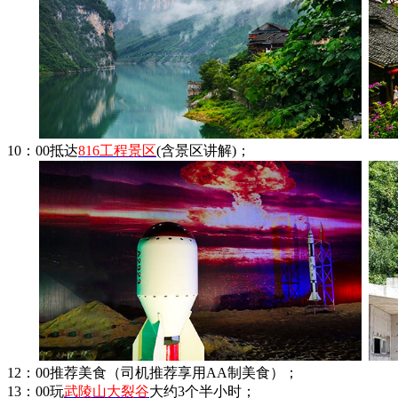
10：00抵达
816工程景区
(含景区讲解)；
12：00推荐美食（司机推荐享用AA制美食）；
13：00玩
武陵山大裂谷
大约3个半小时；