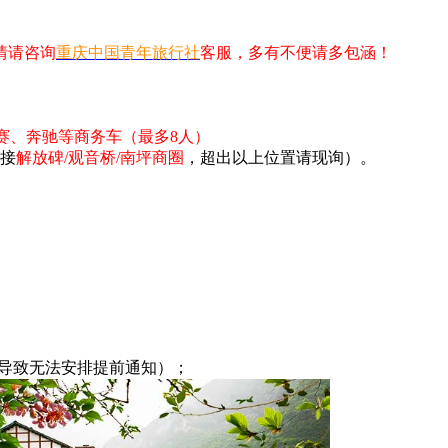
情请咨询
重庆中国青年旅行社
客服，多有不便请多包涵！
德赛、奔驰等商务车（最多8人）
门接
解放碑/观音桥/南坪商圈
，超出以上位置请现询）。
况导致无法安排提前通知）；