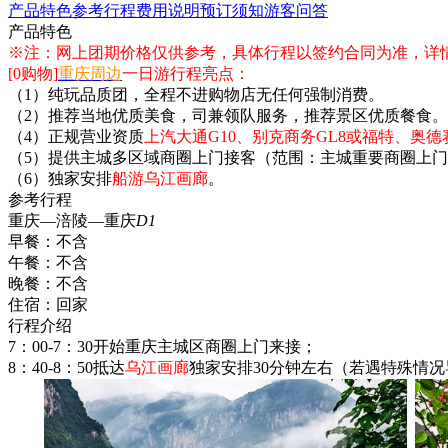
产品特色
参考行程
费用说明
预订须知
游客问答
产品特色
※注：网上团期价格仅供参考，具体行程以签约合同为准，详
[0购物]
重庆周边
一日游行程亮点：
（1）纯玩品质团，全程不进购物店无任何强制消费。
（2）推荐当地优质美食，司兼领队服务，推荐景区优质餐食。
（4）正规营业资质
上汽大通G10、别克商务GL8或福特、奥
（5）提供主城多区域商圈上门接客（范围：主城重要商圈上
（6）独家安排
船游乌江画廊
。
参考行程
重庆—涪陵—重庆
D1
早餐：
不含
午餐：
不含
晚餐：
不含
住宿：
回家
行程介绍
7：00-7：30开始重庆主城区商圈上门来接；
8：40-8：50抵达
乌江画廊
独家安排30分钟左右（若遇特殊情