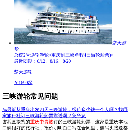
楚天游
轮
总统2号游轮游轮
<重庆到三峡单程4日游轮船票)>
最近团期：8/12、8/16、8/20
楚天游轮
￥
1699
起
三峡游轮常见问题
问
最近从重庆出发四天三晚游轮，报价多少钱一个人啊？找哪
家旅行社订三峡游轮船票靠谱啊？急急急
答
我直接找的
重庆中青旅
订的三峡游轮船票，这家是重庆本地
口碑很好的旅行社，报价明明白白写在合同里，连码头接送都