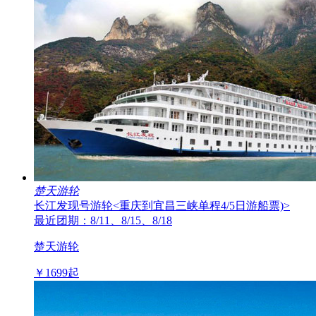
楚天游轮
长江发现号游轮
<重庆到宜昌三峡单程4/5日游船票)>
最近团期：8/11、8/15、8/18
楚天游轮
￥
1699
起