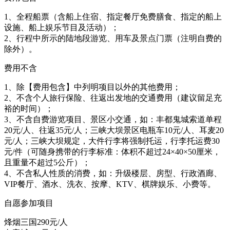
1、全程船票（含船上住宿、指定餐厅免费膳食、指定的船上
设施、船上娱乐节目及活动）；
2、行程中所示的陆地段游览、用车及景点门票（注明自费的
除外）。
费用不含
1、除【费用包含】中列明项目以外的其他费用；
2、不含个人旅行保险、往返出发地的交通费用（建议留足充
裕的时间）；
3、不含自费游览项目、景区小交通，如：丰都鬼城索道单程
20元/人、往返35元/人；三峡大坝景区电瓶车10元/人、耳麦20
元/人；三峡大坝规定，大件行李将强制托运，行李托运费30
元/件（可随身携带的行李标准：体积不超过24×40×50厘米，
且重量不超过5公斤）；
4、不含私人性质的消费，如：升级楼层、房型、行政酒廊、
VIP餐厅、酒水、洗衣、按摩、KTV、棋牌娱乐、小费等。
自愿参加项目
烽烟三国290元/人