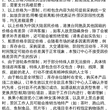
层，需要支付高楼层费；
3、以上价格为一票制，行程包含内容为轮司提前采购统一安
排，如放弃游览/用餐/提前离船/持优惠证件/景区阶段性优惠
等，均无差额退费；
4、以上价格为中国大陆居民价格，港澳台同胞及其他国籍的
价格会有差异（详询客服），如客人故意隐瞒身份，除了会被
要求补齐差额外，还可能会被拒绝登船（请务必如实告知）；
5、船票价格非固定价格，会随着市场的诸多因素而调整，例
如：库存余位、采购渠道、大交通影响、阶段性活动等，不同
时间预定可能存在价差属于正常现象，本预订中心不接受因价
格差异而产生的投诉；
6、由于游轮条件限制，对于部分特殊人群无法接待，具体情
形须咨询客服，特殊人群包含但不仅包含：孕妇、残障、重
疾、超龄的老人、行动不便或有精神疾病的人士等；
7、由于舱位是全球预订，库存余位随时在变化，购买本产品
须二次确认，订单生效以支付全款且本预订中心人工确认并签
约为准，仅付款不代表预订成功。如遇该航次该房型售罄，可
更换房型/航期/游轮/退款，退款于工作日内进行，敬请理解；
8、换乘小船游览小三峡/神女溪/神农溪，以及岸上景点参观
时，景区工作人员可能会推销当地特产（如：茶叶、跑山鸡、
糕点、鱼制食品、照片等），此项目非本行程指定购物场所，