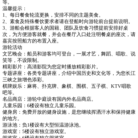
等。
温馨提示：
1、每日餐食轮流更换，安排不同的主题美食。
2、素食及特殊餐饮要求者请在登船时向游轮前台提前说明。
3、游船会根据客人的国籍、团队及饮食习惯提前安排好桌
次，为方便游客就餐，并会在餐厅入口处注明餐桌的座次，请
嘉宾按照船方的布置入座。
游轮活动
文艺晚会：船员和游客均可登台，一展才艺，舞蹈、唱歌、说
笑等，不设限制。
精彩影片：高清影院为您定时播放精彩影片。
专题讲座：各类专题讲座，介绍中国历史和文化等，为您长江
三峡之旅增色添彩。
棋牌娱乐：麻将、扑克牌、象棋、围棋、五子棋、KTV唱歌
吧等。
名品商店：游轮中庭设有国内外名品商店。
儿童乐园：6楼设有独立儿童乐园。
健身房：免费开放的健身设施，是您继续挥洒汗水和保持健康
的地方。
游泳池：负1楼设有大型恒温游泳池。
游戏室：5楼设有独立游戏室。
阅览室：6楼设有独立阅览室。