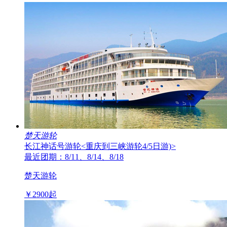
楚天游轮
长江神话号游轮
<重庆到三峡游轮4/5日游)>
最近团期：8/11、8/14、8/18
楚天游轮
￥
2900
起