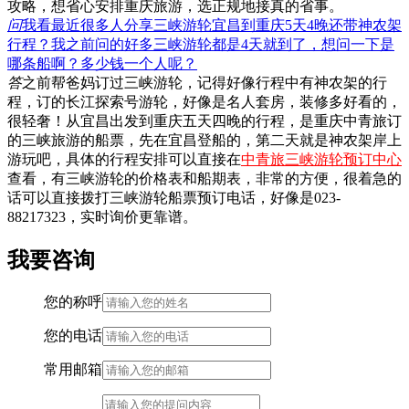
攻略，想省心安排重庆旅游，选正规地接真的省事。
问
我看最近很多人分享三峡游轮宜昌到重庆5天4晚还带神农架
行程？我之前问的好多三峡游轮都是4天就到了，想问一下是
哪条船啊？多少钱一个人呢？
答
之前帮爸妈订过三峡游轮，记得好像行程中有神农架的行
程，订的长江探索号游轮，好像是名人套房，装修多好看的，
很轻奢！从宜昌出发到重庆五天四晚的行程，是重庆中青旅订
的三峡旅游的船票，先在宜昌登船的，第二天就是神农架岸上
游玩吧，具体的行程安排可以直接在
中青旅三峡游轮预订中心
查看，有三峡游轮的价格表和船期表，非常的方便，很着急的
话可以直接拨打三峡游轮船票预订电话，好像是023-
88217323，实时询价更靠谱。
我要咨询
您的称呼
您的电话
常用邮箱