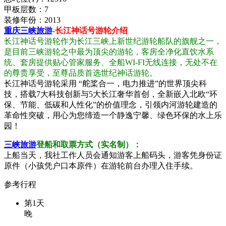
甲板层数：7
装修年份：2013
重庆三峡旅游
-长江神话号游轮介绍
长江神话号游轮作为长江三峡上新世纪游轮船队的旗舰之一，
是目前三峡游轮之中最为顶尖的游轮，客房全净化直饮水系
统、套房提供贴心管家服务、全船WI-FI无线连接，无处不在
的尊贵享受，至尊品质首选世纪神话游轮。
长江神话号游轮采用 “舵桨合一，电力推进”的世界顶尖科
技，搭载7大科技创新与5大长江奢华首创，全新嵌入北欧“环
保、节能、低碳和人性化”的价值理念，引领内河游轮建造的
革命性突破，用心为您缔造一个静逸宁馨、绿色环保的水上乐
园！
三峡旅游
登船和取票方式（实名制）：
上船当天，我社工作人员会通知游客上船码头，游客凭身份证
原件（小孩凭户口本原件）在游轮前台办理入住手续。
参考行程
第1天
晚