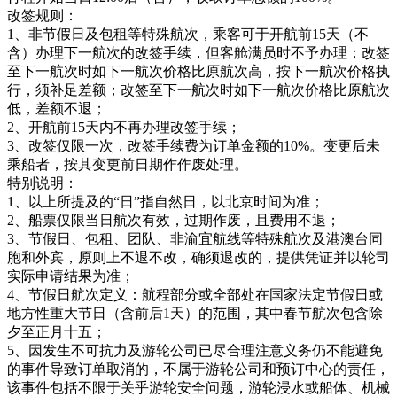
改签规则：
1、非节假日及包租等特殊航次，乘客可于开航前15天（不
含）办理下一航次的改签手续，但客舱满员时不予办理；改签
至下一航次时如下一航次价格比原航次高，按下一航次价格执
行，须补足差额；改签至下一航次时如下一航次价格比原航次
低，差额不退；
2、开航前15天内不再办理改签手续；
3、改签仅限一次，改签手续费为订单金额的10%。变更后未
乘船者，按其变更前日期作作废处理。
特别说明：
1、以上所提及的“日”指自然日，以北京时间为准；
2、船票仅限当日航次有效，过期作废，且费用不退；
3、节假日、包租、团队、非渝宜航线等特殊航次及港澳台同
胞和外宾，原则上不退不改，确须退改的，提供凭证并以轮司
实际申请结果为准；
4、节假日航次定义：航程部分或全部处在国家法定节假日或
地方性重大节日（含前后1天）的范围，其中春节航次包含除
夕至正月十五；
5、因发生不可抗力及游轮公司已尽合理注意义务仍不能避免
的事件导致订单取消的，不属于游轮公司和预订中心的责任，
该事件包括不限于关乎游轮安全问题，游轮浸水或船体、机械