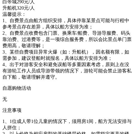
白帝城290元/人
升船机320元/人
温馨提示：
1、自费景点由船方组织安排，具体停靠某景点可能与行程中
参考景点存在差异，具体以船方安排为准；
2、自费景点收费包含门票、换乘车/船费、导游导服费、码头
靠泊费、过港费等，是一项综合服务费，所以会比景点单门票
费用高，敬请理解；
3、某些自费项目异常火爆（如：升船机），因名额有限，如
需参加，建议登船时就报名，具体以船方安排为准；
4、出于对游客安全和避免误船等多重因素考虑，原则上在没
有游轮工作人员或导游带领的情况下，游轮可能会禁止游客私
自下船，敬请理解并遵守。
自愿购物活动
无
注意事项
1、1位成人带1位儿童的情况下，须用房1间，船方无法安排与
人拼住；
2、以上价格为相应房型的基础楼层价格，如需指定更高的楼