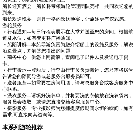
船长迎宾酒会：船长将带领游轮管理团队亮相，共同欢迎您的
到来。
船长欢送晚宴：别具一格的欢送晚宴，让旅途更有仪式感。
游轮服务
﹡行程通知---每日行程表展示在大堂并送至您的房间。根据航
道及水位，如有变更将广播通知。
﹡船陪讲解---本船导游负责为您介绍船上的设施及服务，解说
沿途景点，并解答您提出的问题。
﹡商务中心---供您上网衝浪，查阅电子邮件以及发送电子贺
卡。
﹡行李搬运---登船后，行李由行李员负责搬运，您只需将房号
告诉您的陪同导游或总服务台服务员即可。
﹡送餐服务---如需要在房间用膳，请与总服务台或客房服务中
心联系。
﹡洗衣服务---请填好洗衣单，并将要洗的衣物放在洗衣袋内，
服务员会收取，或请您直接交给客房服务中心。
﹡摄影服务---专业摄影师为您捕捉度假期间永恒的瞬间，如有
需求,可直接向其咨询等。
本系列游轮推荐