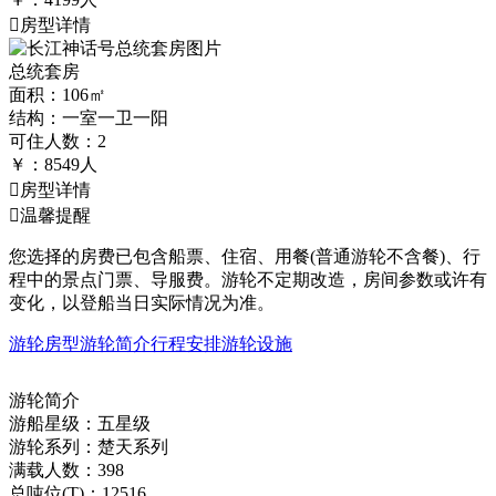
房型详情
总统套房
面积：106㎡
结构：一室一卫一阳
可住人数：2
￥：
8549
人
房型详情

温馨提醒
您选择的房费已包含船票、住宿、用餐(普通游轮不含餐)、行
程中的景点门票、导服费。游轮不定期改造，房间参数或许有
变化，以登船当日实际情况为准。
游轮房型
游轮简介
行程安排
游轮设施
游轮简介
游船星级：五星级
游轮系列：楚天系列
满载人数：398
总吨位(T)：12516