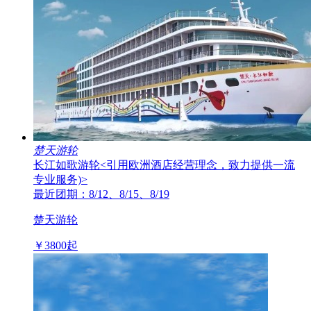
楚天游轮
长江如歌游轮
<引用欧洲酒店经营理念，致力提供一流
专业服务)>
最近团期：8/12、8/15、8/19
楚天游轮
￥
3800
起