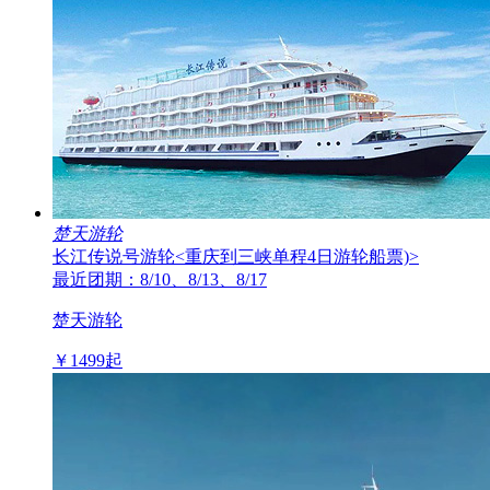
楚天游轮
长江传说号游轮
<重庆到三峡单程4日游轮船票)>
最近团期：8/10、8/13、8/17
楚天游轮
￥
1499
起