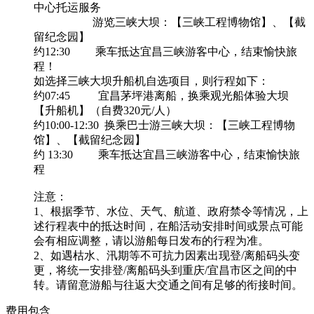
中心托运服务
游览三峡大坝：【三峡工程博物馆】、【截
留纪念园】
约12:30 乘车抵达宜昌三峡游客中心，结束愉快旅
程！
如选择三峡大坝升船机自选项目，则行程如下：
约07:45 宜昌茅坪港离船，换乘观光船体验大坝
【升船机】（自费320元/人）
约10:00-12:30 换乘巴士游三峡大坝：【三峡工程博物
馆】、【截留纪念园】
约 13:30 乘车抵达宜昌三峡游客中心，结束愉快旅
程
注意：
1、根据季节、水位、天气、航道、政府禁令等情况，上
述行程表中的抵达时间，在船活动安排时间或景点可能
会有相应调整，请以游船每日发布的行程为准。
2、如遇枯水、汛期等不可抗力因素出现登/离船码头变
更，将统一安排登/离船码头到重庆/宜昌市区之间的中
转。请留意游船与往返大交通之间有足够的衔接时间。
费用包含