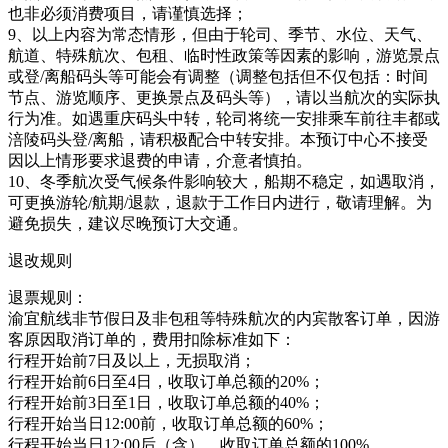
也非必须消费项目，请谨慎选择；
9、以上内容为常态情形，但由于轮司、季节、水位、天气、
航道、特殊航次、包租、临时性政策等因素的影响，游览景点
或登/离船码头等可能会有调整（调整包括但不仅包括：时间
节点、游览顺序、更换景点及码头等），请以当航次的实际执
行为准。如遇重庆码头中转，轮司将统一安排乘车前往丰都或
涪陵码头登/离船，请积极配合中转安排。本预订中心不接受
因以上情形要求退费的申请，介意者慎拍。
10、冬季航次受气候条件影响较大，船期不稳定，如遇取消，
可更换游轮/航期/退款，退款于工作日内进行，敬请理解。为
避免损失，建议尽晚预订大交通。
退改规则
退票规则：
渝宜航线非节假日及非包租等特殊航次的内宾散客订单，因游
客原因取消订单的，费用扣除标准如下：
行程开始前7日及以上，无损取消；
行程开始前6日至4日，收取订单总额的20%；
行程开始前3日至1日，收取订单总额的40%；
行程开始当日12:00前，收取订单总额的60%；
行程开始当日12:00后（含），收取订单总额的100%。