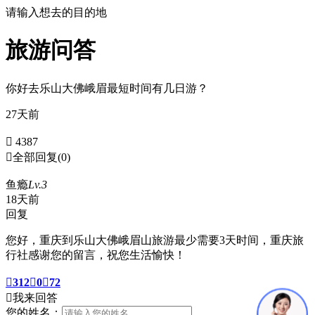
请输入想去的目的地
旅游问答
你好去乐山大佛峨眉最短时间有几日游？
27天前
 4387

全部回复
(0)
鱼瘾
Lv.3
18天前
回复
您好，重庆到乐山大佛峨眉山旅游最少需要3天时间，重庆旅
行社感谢您的留言，祝您生活愉快！

312

0

72

我来回答
您的姓名：