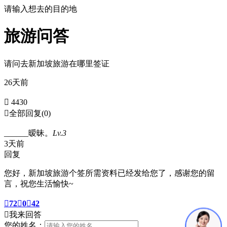
请输入想去的目的地
旅游问答
请问去新加坡旅游在哪里签证
26天前
 4430

全部回复
(0)
______暧昧。
Lv.3
3天前
回复
您好，新加坡旅游个签所需资料已经发给您了，感谢您的留
言，祝您生活愉快~

72

0

42

我来回答
您的姓名：