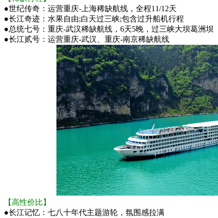
●
世纪传奇：运营重庆-上海稀缺航线，全程11/12天
●
长江奇迹：水果自由;白天过三峡;包含过升船机行程
●
总统七号：重庆-武汉稀缺航线，6天5晚，过三峡大坝葛洲坝
●
长江贰号：运营重庆-武汉、重庆-南京稀缺航线
【高性价比】
●
长江记忆：七八十年代主题游轮，氛围感拉满