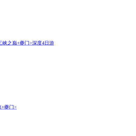
三峡之巅+夔门>深度4日游
+夔门>