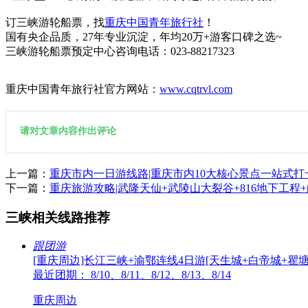
订三峡游轮船票，找
重庆中国青年旅行社
！
国有央企品质，27年专业沉淀，年均20万+游客口碑之选~
三峡游轮船票预定中心咨询电话：023-88217323
重庆中国青年旅行社官方网站：
www.cqtrvl.com
请对文章内容作出评论
上一篇：
重庆市内一日游线路|重庆市内10大核心景点一站式打
下一篇：
重庆旅游攻略|武隆天仙+武陵山大裂谷+816地下工程
三峡相关线路推荐
跟团游
[重庆周边]长江三峡+渝鄂连线4日游[天生城+白帝城+瞿塘
最近团期： 8/10、8/11、8/12、8/13、8/14
重庆周边