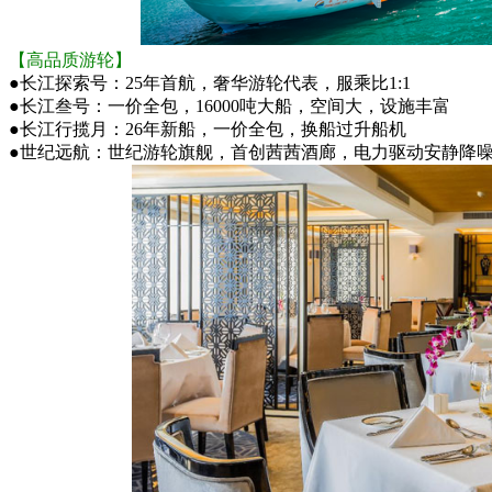
【高品质游轮】
●
长江探索号：25年首航，奢华游轮代表，服乘比1:1
●
长江叁号：一价全包，16000吨大船，空间大，设施丰富
●
长江行揽月：26年新船，一价全包，换船过升船机
●
世纪远航：世纪游轮旗舰，首创茜茜酒廊，电力驱动安静降