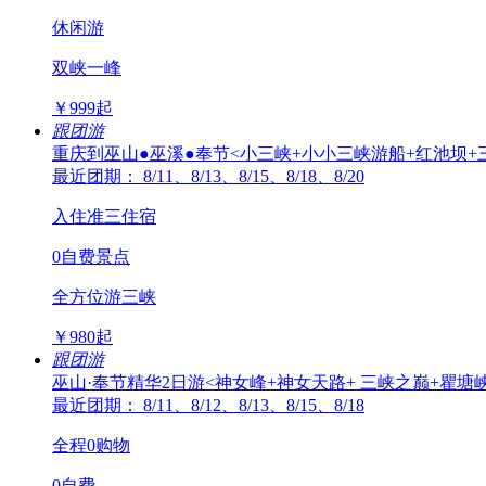
休闲游
双峡一峰
￥
999
起
跟团游
重庆到巫山●巫溪●奉节<小三峡+小小三峡游船+红池坝+
最近团期： 8/11、8/13、8/15、8/18、8/20
入住准三住宿
0自费景点
全方位游三峡
￥
980
起
跟团游
巫山·奉节精华2日游<神女峰+神女天路+ 三峡之巅+瞿塘峡
最近团期： 8/11、8/12、8/13、8/15、8/18
全程0购物
0自费