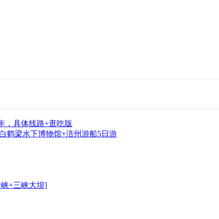
卡，具体线路+逛吃版
+白鹤梁水下博物馆+涪州游船5日游
峡+三峡大坝]