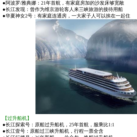
●
阿波罗/雅典娜：21年首航，有家庭房加的沙发床够宽敞
●
长江发现：曾作为维京游轮客人来三峡旅游的接待用船
●
华夏神女2号：有家庭连通房，一大家子人可以挨在一起住
【过升船机】
●
长江探索号：原船过升船机，25年首航，服乘比1:1
●
长江壹号：原船过三峡升船机，行程一票全含