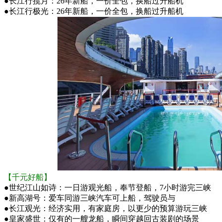
●
长江行揽月：26年新船，一价全包，换船过升船机
●
长江行极光：26年新船，一价全包，换船过升船机
【千元好船】
●
世纪江山如诗：一日游观光船，奉节登船，7小时游完三峡
●
新高湖号：爱车同游三峡汽车可上船，驾驶员与
●
长江观光：经济实用，有家庭房，以更少的预算游玩三峡
●
皇家盛世：仅有的一艘龙船，瞬间穿越回古装剧的场景