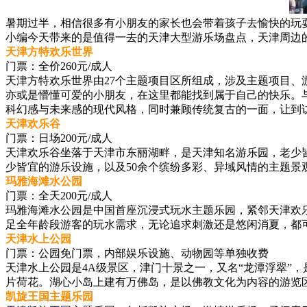
暑期过半，相信很多有小朋友的家长也会带着孩子去愉快的玩
小编今天带来的是值得一去的天津大型游乐场盘点，天津周边
天津方特欢乐世界
门票：全价260元/成人
天津方特欢乐世界由27个主题项目区所组成，涉及主题项目、
亦或是懵懂可爱的小朋友，在这里都能找到属于自己的快乐。
科幻感与未来感的现代风格，同时兼顾传统复古的一面，让到
天津欢乐谷
门票：日场200元/成人
天津欢乐谷坐落于天津市东丽湖畔，是天津知名游乐园，老少
少皆宜的游乐设施，以及50余个缤纷多彩、异域风情的主题
玛雅海滩水公园
门票：全天200元/成人
玛雅海滩水公园是中国首座沉浸式玩水主题乐园，紧邻天津欢
足全年龄段游客的玩水需求，无论追求刺激还是悠闲消夏，都
天津水上公园
门票：公园免门票，内部娱乐设施、动物园等单独收费
天津水上公园是4A级景区，津门十景之一，又名“龙潭浮翠”
片荷花。湖心小岛上建有万佛岛，是以佛教文化为内容的游览
凯旋王国主题乐园