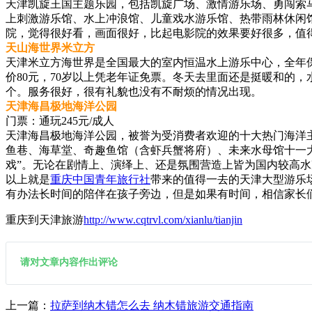
天津凯旋王国主题乐园，包括凯旋广场、激情游乐场、勇闯索
上刺激游乐馆、水上冲浪馆、儿童戏水游乐馆、热带雨林休闲
院，觉得很好看，画面很好，比起电影院的效果要好很多，值
天山海世界米立方
天津米立方海世界是全国最大的室内恒温水上游乐中心，全年保持
价80元，70岁以上凭老年证免票。冬天去里面还是挺暖和的
个。服务很好，很有礼貌也没有不耐烦的情况出现。
天津海昌极地海洋公园
门票：通玩245元/成人
天津海昌极地海洋公园，被誉为受消费者欢迎的十大热门海洋主
鱼巷、海草堂、奇趣鱼馆（含虾兵蟹将府）、未来水母馆十一
戏”。无论在剧情上、演绎上、还是氛围营造上皆为国内较高
以上就是
重庆中国青年旅行社
带来的值得一去的天津大型游乐
有办法长时间的陪伴在孩子旁边，但是如果有时间，相信家长
重庆到天津旅游
http://www.cqtrvl.com/xianlu/tianjin
请对文章内容作出评论
上一篇：
拉萨到纳木错怎么去 纳木错旅游交通指南