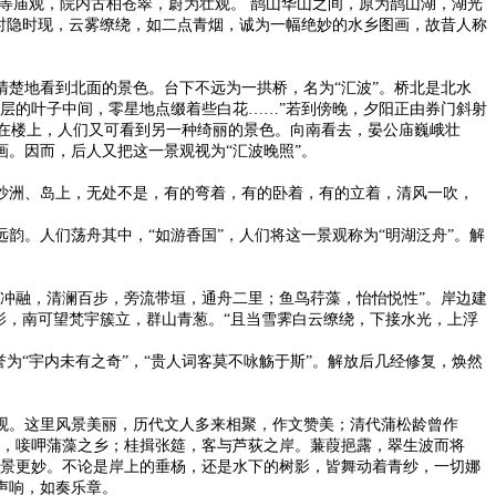
等庙观，院内古柏苍翠，蔚为壮观。 鹊山华山之间，原为鹊山湖，湖光
时隐时现，云雾缭绕，如二点青烟，诚为一幅绝妙的水乡图画，故昔人称
楚地看到北面的景色。台下不远为一拱桥，名为“汇波”。桥北是北水
层的叶子中间，零星地点缀着些白花……”若到傍晚，夕阳正由券门斜射
而在楼上，人们又可看到另一种绮丽的景色。向南看去，晏公庙巍峨壮
。因而，后人又把这一景观视为“汇波晚照”。
沙洲、岛上，无处不是，有的弯着，有的卧着，有的立着，清风一吹，
韵。人们荡舟其中，“如游香国”，人们将这一景观称为“明湖泛舟”。解
冲融，清澜百步，旁流带垣，通舟二里；鱼鸟荇藻，怡怡悦性”。岸边建
影，南可望梵宇簇立，群山青葱。“且当雪霁白云缭绕，下接水光，上浮
为“宇内未有之奇”，“贵人词客莫不咏觞于斯”。解放后几经修复，焕然
观。这里风景美丽，历代文人多来相聚，作文赞美；清代蒲松龄曾作
绵，唼呷蒲藻之乡；桂揖张筵，客与芦荻之岸。蒹葭挹露，翠生波而将
此景更妙。不论是岸上的垂杨，还是水下的树影，皆舞动着青纱，一切娜
声响，如奏乐章。