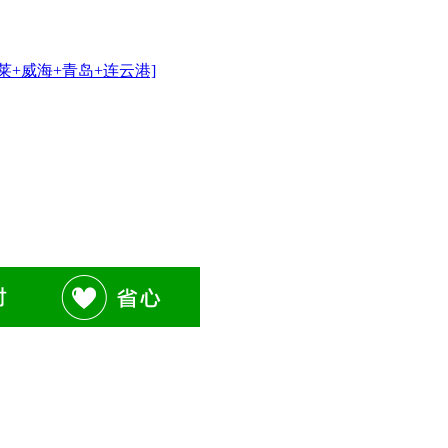
莱+威海+青岛+连云港]