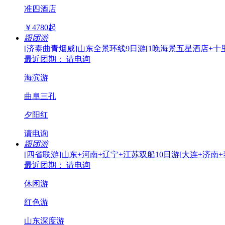
准四酒店
￥
4780
起
跟团游
[济泰曲青烟威]山东全景环线9日游[1晚海景五星酒店+十
最近团期： 请电询
海滨游
曲阜三孔
夕阳红
请电询
跟团游
[四省联游]山东+河南+辽宁+江苏双船10日游[大连+济南
最近团期： 请电询
休闲游
红色游
山东深度游