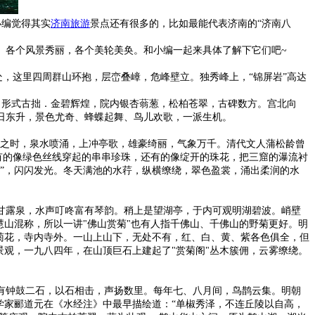
小编觉得其实
济南旅游
景点还有很多的，比如最能代表济南的“济南八
。各个风景秀丽，各个美轮美奂。和小编一起来具体了解下它们吧~
处，这里四周群山环抱，层峦叠嶂，危峰壁立。独秀峰上，“锦屏岩”高达
”，形式古拙．金碧辉煌，院内银杏蓊葱，松柏苍翠，古碑数方。宫北向
日东升，景色尤奇、蜂蝶起舞、鸟儿欢歌，一派生机。
水盛之时，泉水喷涌，上冲亭歌，雄豪绮丽，气象万千。清代文人蒲松龄曾
，有的像绿色丝线穿起的串串珍珠，还有的像绽开的珠花，把三窟的瀑流衬
”，闪闪发光。冬天满池的水荇，纵横缭绕，翠色盈裳，涌出柔润的水
甘露泉，水声叮咚富有琴韵。稍上是望湖亭，于内可观明湖碧波。峭壁
慧山混称，所以一讲"佛山赏菊"也有人指千佛山、千佛山的野菊更好。明
菊花，寺内寺外。一山上山下，无处不有，红、白、黄、紫各色俱全，但
景观，一九八四年，在山顶巨石上建起了"赏菊阁"丛木簇佣，云雾缭绕。
有钟鼓二石，以石相击，声扬数里。每年七、八月间，鸟鹊云集。明朝
学家郦道元在《水经注》中最早描绘道：“单椒秀泽，不连丘陵以自高，