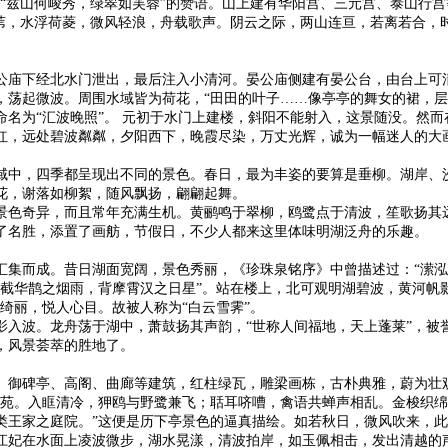
“兹山何峻秀，绿翠如芙蓉”的赞语。山上建有华阳宫、三元宫、泰山行宫
蒲苇，水浮荷菱，微风轻浪，舟载歌声。阴云之际，两山连亘，若离若合，
公庙下经北水门泄出，最后注入小清河。晏公庙侧建有晏公台，由台上可清
，荡起微波。周围水域皆为荷花，“田田的叶子……像亭亭的舞女的裙，层
名为“汇波晚照”。 元初于水门上建楼，斜阳不能射入，这景随没。然
红，远处碧波粼粼，夕阳西下，晚霞尽染，万丈光辉，诚为一幅迷人的大画
域中，四季都呈现出不同的景色。春日，最为丰姿的要算是垂柳。湖岸、
花，谢落如柳絮，随风飘扬，翩翩起舞。
色奇异，而且常年充满生机。黄鹂鸣于翠柳，鸥鹭点于清波，笙歌扬其远
了名胜，添置了画舫，节假日，不少人都来这里体味明湖泛舟的乐趣。
汇集而成。昔日湖面宽阔，景色秀丽，《珍珠泉铭序》中曾描述过：“潆泓
截华鹊之烟雨，背摩霄汉之日星”。站在楼上，北可观明湖碧波，黄河帆
绮丽，悦人心目。故被人称为“白云雪霁”。
入波。龙舟荡于湖中，萧鼓扬其声韵，“世称人间福地，天上蓬莱”，被誉
，风景荟萃的胜地了。
、御碑亭、高阁、曲廊等建筑，红柱绿瓦，雕梁画栋，古朴典雅，蔚为壮
之苑。入眶清冷，狎鸥与野鹭兼飞；聒耳哜嘈，禽语共蝉声相乱。金梭织
类王家之庭院。”这便是历下亭景色的逼真描绘。如若秋日，微风吹来，
江妃在水面上凌波微步，湖水晃漾，清波拍岸，如玉佩相击，发出清越的