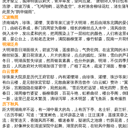
虎牙桀立，孤障特拔以刺天，青岸翠发，望同点黛。”唐朝诗人李白也有
浩渺，碧波万顷，“飞鸿翔鹤，远势盘空”。水村渔舍柳绿花红，渚生
此景为“鹊华烟雨”。
汇波晚照
济南城内，珍珠、濯缨、芙蓉等泉汇波于大明湖，然后由湖东北隅的晏
门，由砖石券成，券门四周皆为垂柳，细长的柳丝点入水中，清风徐吹
倒入水中，发出柔和的光，把周围染上了一层桔红的颜色，人们将这景命
观，晏公台上，古柏老态龙钟，满院杨柳笼罩，修竹郁森，院南一片荷
明湖泛舟
大明湖昔日湖面很大，碧波万顷，遥接群山，气势壮阔。在这宽阔的水
柳丝轻荡。夏日荷浪迷人，片片的葱绿，点点的嫣红。深秋，雪白的芦
冬日，明湖虽暂失绿波，然而银装素裹，也分外妖娆。明湖，不仅四季景
放后，人民政府对大明湖加强了管理，广植了花木，疏浚了湖面，整修
白云雪霁
珍珠泉大院原是历代王府官邸，内有濯缨湖，由珍珠、濯缨、珠沙等泉
有白云楼，是元朝张宏官邸，元散曲家张养浩曾作《白云赋》赞许：“翼
天际，宫殿隐隐在烟雾中，宛然如画。”雪后凭栏远望，晴光四野，景色
春日，湖周修竹婆娑，杨柳垂荫，百花斗艳，虹桥曲径，楼台亭阁，倒影
一新，这里已是花木繁茂，滴绿泻翠，水木明瑟，鸢飞鱼跃，集奇撮胜
历下秋风
距大明湖南岸不远，有一湖中最大的岛，上有历下亭、名士轩、蔚兰轩
《古历亭赋》写道：“笼笼树色，近环薜荔之墙；泛泛溪津，遥接芙蓉
流；荷芰连天，香随风而不断。蝶迷春草，疑谢氏之池塘；竹荫花斋，
多姿，好像神女在清波深院中起舞。湖里的荷花，在轻风中颤动，犹如