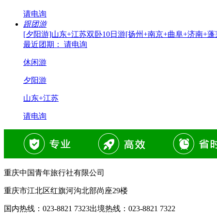
请电询
跟团游
[夕阳游]山东+江苏双卧10日游[扬州+南京+曲阜+济南+蓬
最近团期： 请电询
休闲游
夕阳游
山东+江苏
请电询
重庆中国青年旅行社有限公司
重庆市江北区红旗河沟北部尚座29楼
国内热线：
023-8821 7323
出境热线：
023-8821 7322