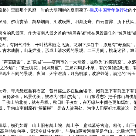
格格》里面那个风靡一时的大明湖畔的夏雨荷了~
重庆中国青年旅行社
的
泉涌、佛山赏菊、鹊华烟雨、汇波晚照、明湖泛舟、白云雪霁、历下秋风
名的风景区。作为济南八景之首的“锦屏春晓”就在风景最佳的“独秀峰”
离离。
春这天，有阳气冲出，干叶枯草随之飞扬。龙洞下深谷中，原建有“寿圣院
，古木成荫，山花烂漫，形成山清水秀的景观。二三月间，桃花迷径，旭
，“声若隐雷”，是“泉城”——济南市的一大奇景，被称为“趵突腾空”。
之冷焰”；“漱玉喷花，回风舞霰”。主泉四周多小泉，有的像鲤鱼吐泡
呈现出不同的景观。夜间，天宇澄清，月光明澈，波浪鼓荡，满池的“碎玉
元寺。寺周悬崖凿有石室，昔日儒生多在里面读书。殿前崖下有前崖下有
黄得象金，风景优美，被称为“佛山赏菊”。《山东通志》把千佛山与佛
语。千佛山的北侧，就有丹枫，秋日叶子变红，在万绿丛中颜色更加嫣红。
，千佛山南侧原有“赏菊崖”，是古人赏菊处。为使人们更好地观赏这一
青翠，横列如屏，山上旧有鹊山院、鹊山亭，扁鹊墓等古迹。相传，山下
高鸟鹊集何事，霄汉空疑斗女寒”。与鹊山隔黄河相望是华山。北魏地理