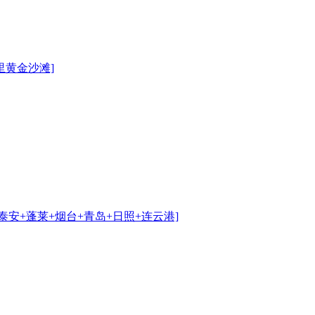
里黄金沙滩]
+泰安+蓬莱+烟台+青岛+日照+连云港]