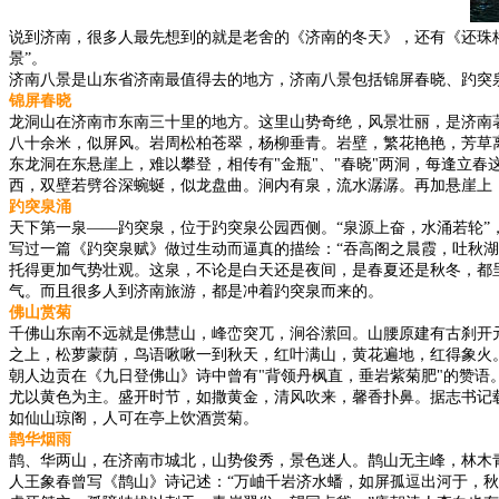
说到济南，很多人最先想到的就是老舍的《济南的冬天》，还有《还珠
景”。
济南八景是山东省济南最值得去的地方，济南八景包括锦屏春晓、趵突
锦屏春晓
龙洞山在济南市东南三十里的地方。这里山势奇绝，风景壮丽，是济南著
八十余米，似屏风。岩周松柏苍翠，杨柳垂青。岩壁，繁花艳艳，芳草
东龙洞在东悬崖上，难以攀登，相传有"金瓶"、"春晓"两洞，每逢立
西，双壁若劈谷深蜿蜒，似龙盘曲。涧内有泉，流水潺潺。再加悬崖上
趵突泉涌
天下第一泉——趵突泉，位于趵突泉公园西侧。“泉源上奋，水涌若轮”
写过一篇《趵突泉赋》做过生动而逼真的描绘：“吞高阁之晨霞，吐秋湖
托得更加气势壮观。这泉，不论是白天还是夜间，是春夏还是秋冬，都
气。而且很多人到济南旅游，都是冲着趵突泉而来的。
佛山赏菊
千佛山东南不远就是佛慧山，峰峦突兀，涧谷潆回。山腰原建有古刹开
之上，松萝蒙荫，鸟语啾啾一到秋天，红叶满山，黄花遍地，红得象火。
朝人边贡在《九日登佛山》诗中曾有"背领丹枫直，垂岩紫菊肥"的赞
尤以黄色为主。盛开时节，如撒黄金，清风吹来，馨香扑鼻。据志书记载
如仙山琼阁，人可在亭上饮酒赏菊。
鹊华烟雨
鹊、华两山，在济南市城北，山势俊秀，景色迷人。鹊山无主峰，林木
人王象春曾写《鹊山》诗记述：“万岫千岩济水蟠，如屏孤逗出河于，秋