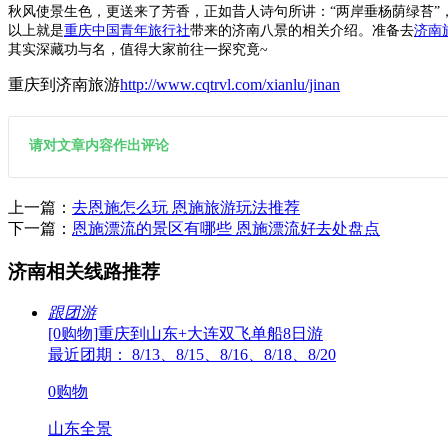
秋风使景生色，更送来了芳香，正如昔人诗句所讲：“两岸垂杨荫绿苔”
以上就是
重庆中国青年旅行社
带来的济南八景的相关介绍。准备去
济南
其实深藏功与名，值得大家前往一探究竟~
重庆到济南旅游
http://www.cqtrvl.com/xianlu/jinan
请对文章内容作出评论
上一篇：
去恩施怎么玩 恩施旅游玩法推荐
下一篇：
恩施漂流的景区有哪些 恩施漂流好去处盘点
济南相关线路推荐
跟团游
[0购物]重庆到山东+大连双飞单船8日游
最近团期： 8/13、8/15、8/16、8/18、8/20
0购物
山东全景