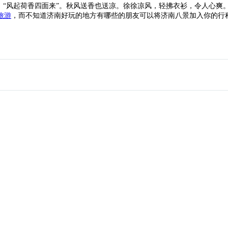
，“风起荷香四面来”。秋风送香也送凉。徐徐凉风，轻拂衣衫，令人心爽
旅游
，而不知道济南好玩的地方有哪些的朋友可以将济南八景加入你的行