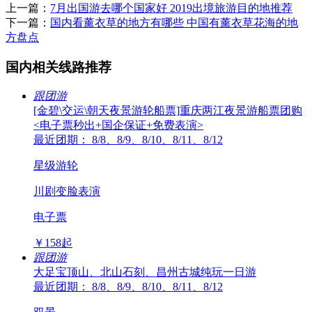
上一篇：
7月出国游去哪个国家好 2019出境旅游目的地推荐
下一篇：
国内看薰衣草的地方有哪些 中国有薰衣草花海的地
方盘点
国内相关线路推荐
跟团游
[金碧\交运\朝天夜景游轮船票]重庆两江夜景游船票团购
<电子票秒出+国企保证+免费表演>
最近团期： 8/8、8/9、8/10、8/11、8/12
星级游轮
川剧变脸表演
电子票
￥
158
起
跟团游
大足宝顶山、北山石刻、昌州古城纯玩一日游
最近团期： 8/8、8/9、8/10、8/11、8/12