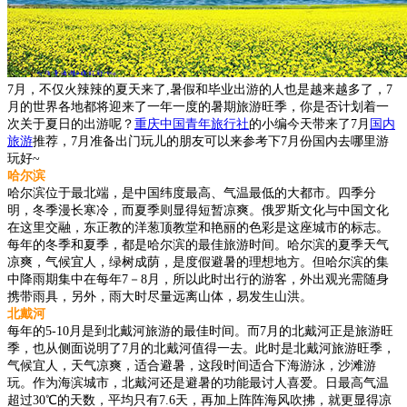
7月，不仅火辣辣的夏天来了,暑假和毕业出游的人也是越来越多了，7
月的世界各地都将迎来了一年一度的暑期旅游旺季，你是否计划着一
次关于夏日的出游呢？
重庆中国青年旅行社
的小编今天带来了7月
国内
旅游
推荐，7月准备出门玩儿的朋友可以来参考下7月份国内去哪里游
玩好~
哈尔滨
哈尔滨位于最北端，是中国纬度最高、气温最低的大都市。四季分
明，冬季漫长寒冷，而夏季则显得短暂凉爽。俄罗斯文化与中国文化
在这里交融，东正教的洋葱顶教堂和艳丽的色彩是这座城市的标志。
每年的冬季和夏季，都是哈尔滨的最佳旅游时间。哈尔滨的夏季天气
凉爽，气候宜人，绿树成荫，是度假避暑的理想地方。但哈尔滨的集
中降雨期集中在每年7－8月，所以此时出行的游客，外出观光需随身
携带雨具，另外，雨大时尽量远离山体，易发生山洪。
北戴河
每年的5-10月是到北戴河旅游的最佳时间。而7月的北戴河正是旅游旺
季，也从侧面说明了7月的北戴河值得一去。此时是北戴河旅游旺季，
气候宜人，天气凉爽，适合避暑，这段时间适合下海游泳，沙滩游
玩。作为海滨城市，北戴河还是避暑的功能最讨人喜爱。日最高气温
超过30℃的天数，平均只有7.6天，再加上阵阵海风吹拂，就更显得凉