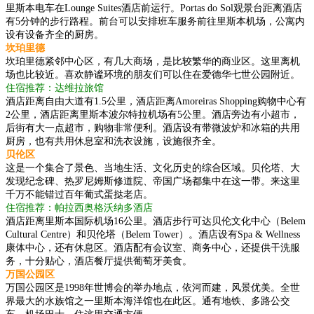
里斯本电车在Lounge Suites酒店前运行。Portas do Sol观景台距离酒店
有5分钟的步行路程。前台可以安排班车服务前往里斯本机场，公寓内
设有设备齐全的厨房。
坎珀里德
坎珀里德紧邻中心区，有几大商场，是比较繁华的商业区。这里离机
场也比较近。喜欢静谧环境的朋友们可以住在爱德华七世公园附近。
住宿推荐：达维拉旅馆
酒店距离自由大道有1.5公里，酒店距离Amoreiras Shopping购物中心有
2公里，酒店距离里斯本波尔特拉机场有5公里。酒店旁边有小超市，
后街有大一点超市，购物非常便利。酒店设有带微波炉和冰箱的共用
厨房，也有共用休息室和洗衣设施，设施很齐全。
贝伦区
这是一个集合了景色、当地生活、文化历史的综合区域。贝伦塔、大
发现纪念碑、热罗尼姆斯修道院、帝国广场都集中在这一带。来这里
千万不能错过百年葡式蛋挞老店。
住宿推荐：帕拉西奥格沃纳多酒店
酒店距离里斯本国际机场16公里。酒店步行可达贝伦文化中心（Belem
Cultural Centre）和贝伦塔（Belem Tower）。酒店设有Spa & Wellness
康体中心，还有休息区。酒店配有会议室、商务中心，还提供干洗服
务，十分贴心，酒店餐厅提供葡萄牙美食。
万国公园区
万国公园区是1998年世博会的举办地点，依河而建，风景优美。全世
界最大的水族馆之一里斯本海洋馆也在此区。通有地铁、多路公交