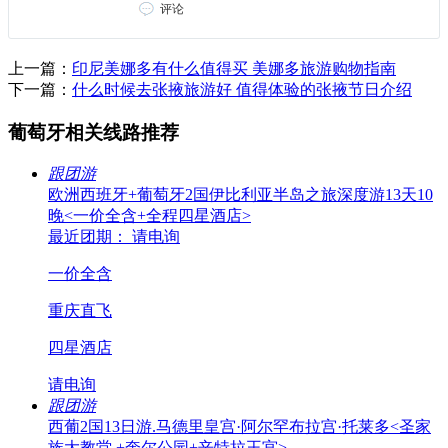
评论
上一篇：
印尼美娜多有什么值得买 美娜多旅游购物指南
下一篇：
什么时候去张掖旅游好 值得体验的张掖节日介绍
葡萄牙相关线路推荐
跟团游
欧洲西班牙+葡萄牙2国伊比利亚半岛之旅深度游13天10
晚<一价全含+全程四星酒店>
最近团期： 请电询
一价全含
重庆直飞
四星酒店
请电询
跟团游
西葡2国13日游.马德里皇宫·阿尔罕布拉宫·托莱多<圣家
族大教堂 +奎尔公园+辛特拉王宫>