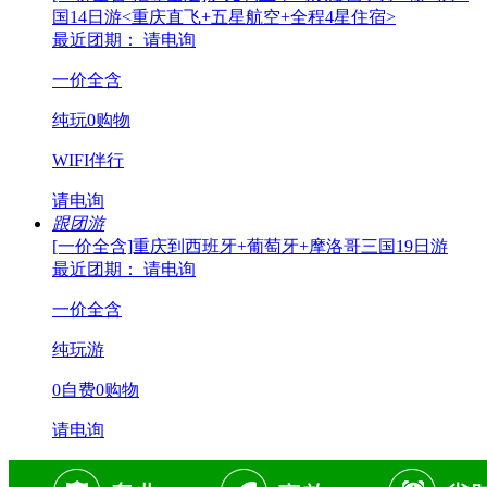
国14日游<重庆直飞+五星航空+全程4星住宿>
最近团期： 请电询
一价全含
纯玩0购物
WIFI伴行
请电询
跟团游
[一价全含]重庆到西班牙+葡萄牙+摩洛哥三国19日游
最近团期： 请电询
一价全含
纯玩游
0自费0购物
请电询