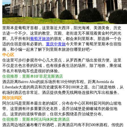
里斯本是葡萄牙首都，这里靠近大西洋，阳光海滩、美酒美食、历史
古迹一个不少。这里的教堂、宫殿、老街道无不展现着黄金时代的光
辉。几乎所有到
葡萄牙旅游
的朋友，都会来到里斯本。那选择一个合
适的住宿是很有必要的。
重庆中青旅
今天带来了葡萄牙里斯本住宿指
南，和小编一起来了解下到里斯本旅游住哪里好吧~
中心区
住这里可步行参观市中心几大景点，从罗西奥广场出发很方便。这里
不仅是古色古香的区域，也有很多夜生活的场所。除了地铁，乘坐城
市名片有轨电车也是很好的体验。
住宿推荐：里斯本HF菲尼克斯酒店
酒店距离Bairro Alto的娱乐场所有10分钟的车程。距离Avenida da
Liberdade大道的商店和历史建筑有不到100米之遥。出门就是地铁，从
机场到酒店也非常近。酒店提供免费无线网络连接和汽车出租服务。
阿尔法玛区
阿尔法玛是里斯本最古老的城区，分布在中心区和特茹河间的山坡地
带。这里拥有许多重要历史名胜，圣乔治城堡是俯瞰城市的最佳地
点。这里的街道狭窄曲折，住宿大多围绕圣乔治城堡分布。
住宿推荐：里斯本阿法玛休闲套房酒店
酒店周边地区遍布餐厅和酒吧，距离酒店均有不到500米路程。传统的