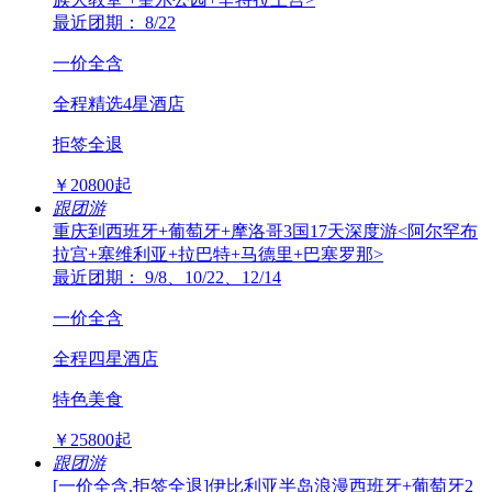
最近团期： 8/22
一价全含
全程精选4星酒店
拒签全退
￥
20800
起
跟团游
重庆到西班牙+葡萄牙+摩洛哥3国17天深度游<阿尔罕布
拉宫+塞维利亚+拉巴特+马德里+巴塞罗那>
最近团期： 9/8、10/22、12/14
一价全含
全程四星酒店
特色美食
￥
25800
起
跟团游
[一价全含.拒签全退]伊比利亚半岛浪漫西班牙+葡萄牙2