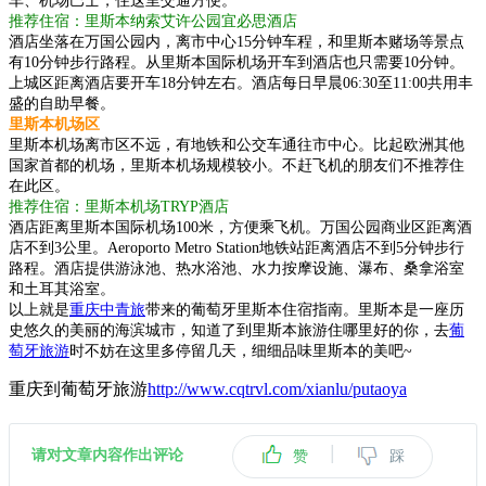
车、机场巴士，住这里交通方便。
推荐住宿：里斯本纳索艾许公园宜必思酒店
酒店坐落在万国公园内，离市中心15分钟车程，和里斯本赌场等景点
有10分钟步行路程。从里斯本国际机场开车到酒店也只需要10分钟。
上城区距离酒店要开车18分钟左右。酒店每日早晨06:30至11:00共用丰
盛的自助早餐。
里斯本机场区
里斯本机场离市区不远，有地铁和公交车通往市中心。比起欧洲其他
国家首都的机场，里斯本机场规模较小。不赶飞机的朋友们不推荐住
在此区。
推荐住宿：里斯本机场TRYP酒店
酒店距离里斯本国际机场100米，方便乘飞机。万国公园商业区距离酒
店不到3公里。Aeroporto Metro Station地铁站距离酒店不到5分钟步行
路程。酒店提供游泳池、热水浴池、水力按摩设施、瀑布、桑拿浴室
和土耳其浴室。
以上就是
重庆中青旅
带来的葡萄牙里斯本住宿指南。里斯本是一座历
史悠久的美丽的海滨城市，知道了到里斯本旅游住哪里好的你，去
葡
萄牙旅游
时不妨在这里多停留几天，细细品味里斯本的美吧~
重庆到葡萄牙旅游
http://www.cqtrvl.com/xianlu/putaoya
|
请对文章内容作出评论
赞
踩