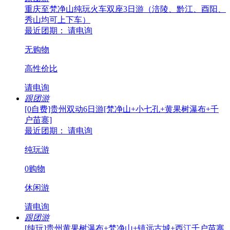
重庆至梵净山纯玩火车双座3日游（涪陵、黔江、酉阳、
秀山均可上下车）
最近团期： 请电询
无购物
高性价比
请电询
跟团游
[0自费]贵州双动6日游[梵净山+小七孔+黄果树瀑布+千
户苗寨]
最近团期： 请电询
纯玩游
0购物
休闲游
请电询
跟团游
[纯玩]贵州黄果树瀑布+梵净山+镇远古城+西江千户苗寨