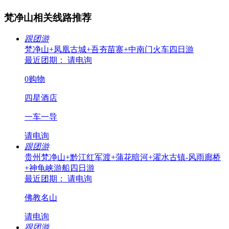
梵净山相关线路推荐
跟团游
梵净山+凤凰古城+吾夯苗寨+中南门火车四日游
最近团期： 请电询
0购物
四星酒店
一车一导
请电询
跟团游
贵州梵净山+黔江红军渡+蒲花暗河+濯水古镇-风雨廊桥
+神龟峡游船四日游
最近团期： 请电询
佛教名山
请电询
跟团游