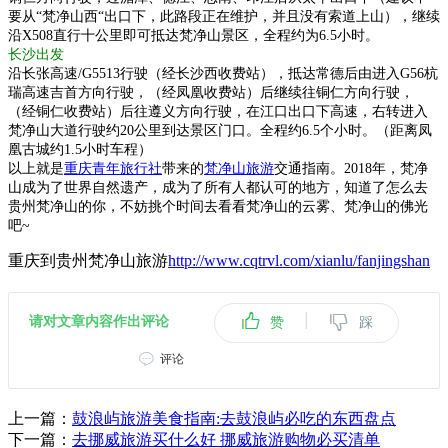
要从“梵净山西“出口下，此路段正在维护，并且没有索道上山），继续
沿X508直行十公里即可抵达梵净山景区，全程约为6.5小时。
长沙出发
沿长张高速/G5513行驶（经长沙西收费站），抵达常德后由进入G56杭
瑞高速吉首方向行驶，（经凤凰收费站）后继续往铜仁方向行驶，
（经铜仁收费站）后往遵义方向行驶，在江口出口下高速，右转进入
梵净山大道行驶约20公里到达景区门口。全程约6.5个小时。（距离凤
凰古城约1.5小时车程）
以上就是
重庆青年旅行社
带来的
梵净山旅游
交通指南。2018年，梵净
山成为了世界自然遗产，成为了所有人都认可的地方，知道了怎么去
贵州梵净山的你，不妨挑个时间去看看梵净山的云雾、梵净山的佛光
吧~
重庆到贵州梵净山旅游
http://www.cqtrvl.com/xianlu/fanjingshan
|
请对文章内容作出评论
赞
踩
评论
上一篇：
鼓浪屿旅游美食指南:去鼓浪屿必吃的东西盘点
下一篇：
去挪威旅游买什么好 挪威旅游购物必买清单