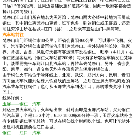
梵净山有两个山门，江口和印江，铜仁到江口较快，印江离铜仁比江
口远1.5倍的距离。且周边基础设施和道路不佳，因此一般游客都会选
择江口方向登山。
梵净山江口山门所在地名为黑河湾，梵净山两大必经中转地为玉屏或
铜仁，其中铜仁离梵净山更近，班车也多，到达铜仁或玉屏后，还需
前往梵净山所在县城--江口（县），之后乘车直达山门--黑河湾。
汽车站前往
梵净山山门距铜仁市80公里，距省会贵阳460公里，可以乘坐飞机、火
车、汽车到达铜仁市后再转汽车到达梵净山。省外湖南的长沙、张家
界、常德、吉首、凤凰每天都有客运班车发往铜仁，旺季（4-11月）在
铜仁旅游客运站（铜仁火车站前200米）每天有多班客运车辆发往梵净
山。淡季需先坐车到江口县汽车站，再转车去梵净山。另外，省会贵
阳、凯里、都匀、遵义每天均有多班客运车辆发往铜仁市。
由于铜仁火车站位于渝怀线上，北京、武汉、郑州方向，昆明、贵阳
方向坐火车只能到达株六铁路线的玉屏站，之后在玉屏火车站附近的
汽车乘车前往铜仁；也可从玉屏乘汽车到达江口，再转乘去梵净山的
巴士。
线路详解：
玉屏——铜仁：汽车
到达玉屏火车站后，火车站出来，斜对面即是玉屏汽车站，买到铜仁
的汽车票，全程1.5-2小时，6:30-18:00每28分钟一班，玉屏火车站外也
有专线到铜仁客车总站，可以在铜仁找个时间吃个饭。也可让车站外
出租司机直接前往江口县城。
铜仁——江口：汽车