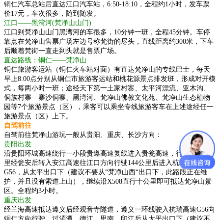
铜仁汽车总站后直达江口汽车站，6:50-18:10，全程约1小时，发车票
价17元，车次很多，随到随发。
江口——黑湾河(梵净山山门)
江口到梵净山山门黑湾河的车很多，10分钟一班，全程45分钟。车停
靠点在梵净山售票广场左边号称梵街的尽头，直线距离约300米，下车
后顺着梵街一直走到头就是售票广场。
直达路线：铜仁——梵净山
铜仁旅游客运站（铜仁火车站对面）有直达梵净山的专线巴士，每天
早上8:00点分别从铜仁市旅游客运站和桃花源景点排发班，形成对开模
式，每两小时一班；途经天下第一土家村寨、太平河漂流、亚木沟、
侗族村寨—寨沙侗寨、黑湾河、梵净山佛教文化苑、梵净山生态植物
园等7个旅游景点（区），乘客可以乘坐专线旅游客车在上述途经任一
旅游景点（区）上下。
自驾前往
自驾前往梵净山游玩一般从贵阳、重庆、长沙方向：
贵阳出发
沿贵阳环城高速绕行一小段贵遵高速复线进入贵瓮高速，行驶约71公
里经瓮安后转入安江高速往江口方向行驶144公里后进入杭瑞高速
G56，从太平出口下（建议不要从“梵净山西“出口下，此路段正在维
护，并且没有索道上山），继续沿X508直行十公里即可抵达梵净山景
区。全程约3小时。
重庆出发
经兰海高速抵达遵义后经观音寺隧道，遵义一环线驶入杭瑞高速G56向
铜仁方向行驶，过湄潭、德江、思南、印江后从太平出口下（建议不