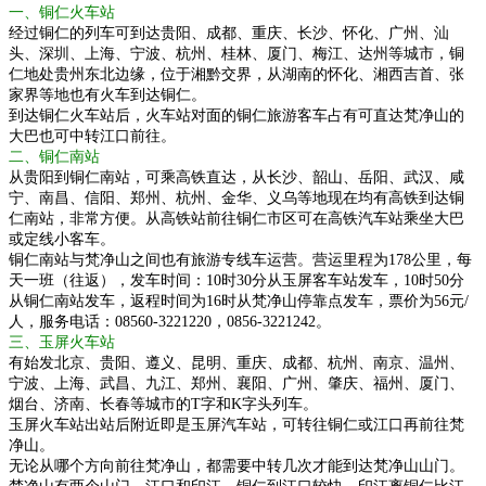
一、铜仁火车站
经过铜仁的列车可到达贵阳、成都、重庆、长沙、怀化、广州、汕
头、深圳、上海、宁波、杭州、桂林、厦门、梅江、达州等城市，铜
仁地处贵州东北边缘，位于湘黔交界，从湖南的怀化、湘西吉首、张
家界等地也有火车到达铜仁。
到达铜仁火车站后，火车站对面的铜仁旅游客车占有可直达梵净山的
大巴也可中转江口前往。
二、铜仁南站
从贵阳到铜仁南站，可乘高铁直达，从长沙、韶山、岳阳、武汉、咸
宁、南昌、信阳、郑州、杭州、金华、义乌等地现在均有高铁到达铜
仁南站，非常方便。从高铁站前往铜仁市区可在高铁汽车站乘坐大巴
或定线小客车。
铜仁南站与梵净山之间也有旅游专线车运营。营运里程为178公里，每
天一班（往返），发车时间：10时30分从玉屏客车站发车，10时50分
从铜仁南站发车，返程时间为16时从梵净山停靠点发车，票价为56元/
人，服务电话：08560-3221220，0856-3221242。
三、玉屏火车站
有始发北京、贵阳、遵义、昆明、重庆、成都、杭州、南京、温州、
宁波、上海、武昌、九江、郑州、襄阳、广州、肇庆、福州、厦门、
烟台、济南、长春等城市的T字和K字头列车。
玉屏火车站出站后附近即是玉屏汽车站，可转往铜仁或江口再前往梵
净山。
无论从哪个方向前往梵净山，都需要中转几次才能到达梵净山山门。