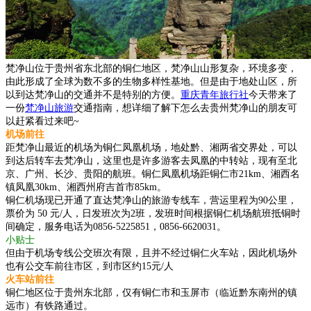
梵净山位于贵州省东北部的铜仁地区，梵净山山形复杂，环境多变，
由此形成了全球为数不多的生物多样性基地。但是由于地处山区，所
以到达梵净山的交通并不是特别的方便。
重庆青年旅行社
今天带来了
一份
梵净山旅游
交通指南，想详细了解下怎么去贵州梵净山的朋友可
以赶紧看过来吧~
机场前往
距梵净山最近的机场为铜仁凤凰机场，地处黔、湘两省交界处，可以
到达后转车去梵净山，这里也是许多游客去凤凰的中转站，现有至北
京、广州、长沙、贵阳的航班。铜仁凤凰机场距铜仁市21km、湘西名
镇凤凰30km、湘西州府吉首市85km。
铜仁机场现已开通了直达梵净山的旅游专线车，营运里程为90公里，
票价为 50 元/人，日发班次为2班，发班时间根据铜仁机场航班抵铜时
间确定，服务电话为0856-5225851，0856-6620031。
小贴士
但由于机场专线公交班次有限，且并不经过铜仁火车站，因此机场外
也有公交车前往市区，到市区约15元/人
火车站前往
铜仁地区位于贵州东北部，仅有铜仁市和玉屏市（临近黔东南州的镇
远市）有铁路通过。