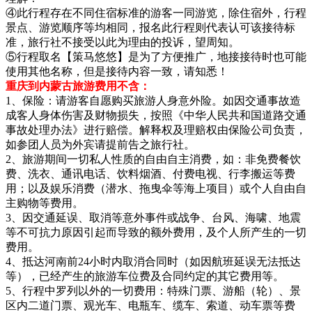
④此行程存在不同住宿标准的游客一同游览，除住宿外，行程
景点、游览顺序等均相同，报名此行程则代表认可该接待标
准，旅行社不接受以此为理由的投诉，望周知。
⑤行程取名【策马悠悠】是为了方便推广，地接接待时也可能
使用其他名称，但是接待内容一致，请知悉！
重庆到内蒙古旅游费用不含：
1、保险：请游客自愿购买旅游人身意外险。如因交通事故造
成客人身体伤害及财物损失，按照《中华人民共和国道路交通
事故处理办法》进行赔偿。解释权及理赔权由保险公司负责，
如参团人员为外宾请提前告之旅行社。
2、旅游期间一切私人性质的自由自主消费，如：非免费餐饮
费、洗衣、通讯电话、饮料烟酒、付费电视、行李搬运等费
用；以及娱乐消费（潜水、拖曳伞等海上项目）或个人自由自
主购物等费用。
3、因交通延误、取消等意外事件或战争、台风、海啸、地震
等不可抗力原因引起而导致的额外费用，及个人所产生的一切
费用。
4、抵达河南前24小时内取消合同时（如因航班延误无法抵达
等），已经产生的旅游车位费及合同约定的其它费用等。
5、行程中罗列以外的一切费用：特殊门票、游船（轮）、景
区内二道门票、观光车、电瓶车、缆车、索道、动车票等费