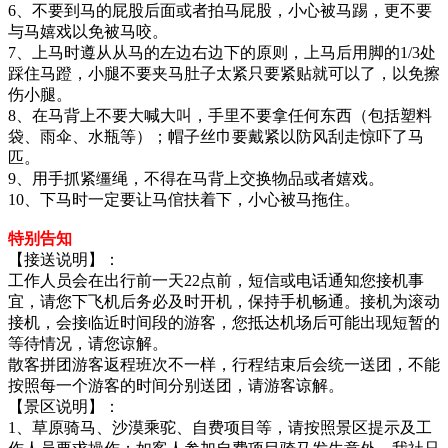
6、不要到马的屁股后面或者拍马屁股，小心被马踢，更不要
与马嬉戏以免被马咬。
7、上马时遵从从马的左边右边下的原则，上马后用脚的1/3处
踩住马蹬，小腿不要夹马肚子太紧只要紧贴就可以了，以免擦
伤小腿。
8、在马背上不要大喊大叫，手里不要拿任何东西（包括塑料
袋、雨伞、水瓶等）；帽子丝巾要戴紧以防风刮走惊吓了马
匹。
9、用手抓紧缰绳，不得在马背上交换物品或者嬉戏。
10、下马时一定要让马倌扶着下，小心被马拖住。
特别告知
【接送说明】：
工作人员会在出行前一天22点前，短信或电话通知您接机事
宜，请您下飞机后务必及时开机，保持手机畅通。接机为滚动
接机，会接临近时间段的游客，您抵达机场后可能出现短暂的
等待情况，请您谅解。
散客拼团游客返程班次不一样，行程结束后会统一送团，不能
按照每一个游客的时间分别送团，请游客谅解。
【景区说明】：
1、草原骑马、沙漠乘驼、自费项目等，请按照景区提示及工