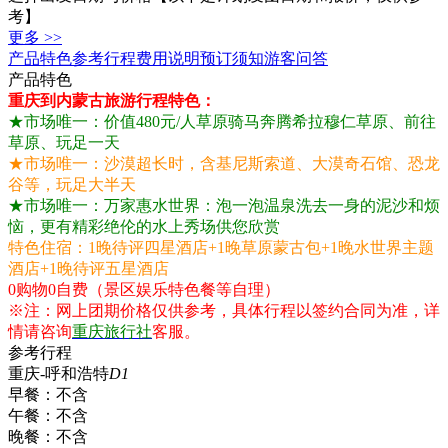
考】
更多 >>
产品特色
参考行程
费用说明
预订须知
游客问答
产品特色
重庆到内蒙古旅游行程特色：
★市场唯一：价值480元/人草原骑马奔腾希拉穆仁草原、前往
草原、玩足一天
★市场唯一：沙漠超长时，含基尼斯索道、大漠奇石馆、恐龙
谷等，玩足大半天
★市场唯一：万家惠水世界：泡一泡温泉洗去一身的泥沙和烦
恼，更有精彩绝伦的水上秀场供您欣赏
特色住宿：1晚待评四星酒店+1晚草原蒙古包+1晚水世界主题
酒店+1晚待评五星酒店
0购物0自费（景区娱乐特色餐等自理）
※注：网上团期价格仅供参考，具体行程以签约合同为准，详
情请咨询
重庆旅行社
客服。
参考行程
重庆-呼和浩特
D1
早餐：
不含
午餐：
不含
晚餐：
不含