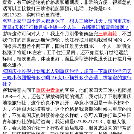
查看，有三峡游轮的价格表和船期表，非常的方便，很着急的
话可以直接拨打三峡游轮船票预订电话，好像是023-
88217323，实时询价更靠谱。
问
马上家里四个老人都退休了，想去三峡玩几天，想问重庆到
宜昌4天长江行揽月多少钱一个人呐，在哪里订船票靠谱啊？
答
嗨这你可问对人了！我上个月刚带爸妈坐完
三峡游轮
，不过
我们订的是世纪远航号游轮，长江行揽月那船我当时问的，不
同楼层房型差个两三百，阳台江景房大概4K+一个人，暑期价
格涨了将近1K左右，五千住江景房，还不如直接订世纪远航
标间，档次更高，体验更好，而且房型选择也没长江行揽月号
那么难抢。
问
国庆小长假计划和老人到重庆旅游，想问一下重庆旅游四天
三晚小包团报价多少啊？6大1小预算多少合适，求靠谱的旅行
社？
答
我特意去问了
重庆中青旅
的客服，他们家四天三晚小包团是
1298一个人，还包了解放碑附近的酒店，我对比了下别家重庆
地接旅行社，这个价真不算乱开，毕竟小包团是一车不超8个
人，不用跟大团挤着等。这个价格是我暑期的时候去重庆的报
价，不知道国庆的时候价格怎么样哈，你可以直接打重庆中国
青年旅行社的电话咨询，我记得是023-88217323，客服人很
多，会大致的介绍一下行程和酒店规格，服务态度真的非常的