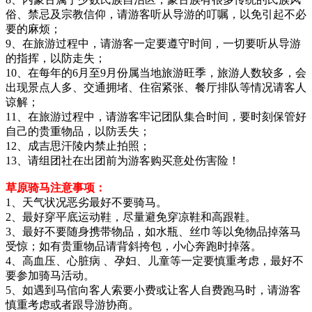
俗、禁忌及宗教信仰，请游客听从导游的叮嘱，以免引起不必
要的麻烦；
9、在旅游过程中，请游客一定要遵守时间，一切要听从导游
的指挥，以防走失；
10、在每年的6月至9月份属当地旅游旺季，旅游人数较多，会
出现景点人多、交通拥堵、住宿紧张、餐厅排队等情况请客人
谅解；
11、在旅游过程中，请游客牢记团队集合时间，要时刻保管好
自己的贵重物品，以防丢失；
12、成吉思汗陵内禁止拍照；
13、请组团社在出团前为游客购买意处伤害险！
草原骑马注意事项：
1、天气状况恶劣最好不要骑马。
2、最好穿平底运动鞋，尽量避免穿凉鞋和高跟鞋。
3、最好不要随身携带物品，如水瓶、丝巾等以免物品掉落马
受惊；如有贵重物品请背斜挎包，小心奔跑时掉落。
4、高血压、心脏病 、孕妇、儿童等一定要慎重考虑，最好不
要参加骑马活动。
5、如遇到马倌向客人索要小费或让客人自费跑马时，请游客
慎重考虑或者跟导游协商。