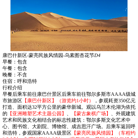
康巴什新区-蒙亮民族风情园-乌素图杏花节
D4
早餐：
包含
午餐：
包含
晚餐：
不含
住宿：
呼和浩特
行程介绍
早餐后乘车前往康巴什景区后乘车前往鄂尔多斯市AAAA级城
市旅游区
【康巴什新区】（游览约1小时）
，参观耗资350亿元
打造、面积达32平方公里的豪华新城。观以乌兰木伦湖为依托
的
【亚洲雕塑艺术主题公园】
、
【蒙古象棋广场】
、外观建筑
艺术和民族文化相结合的标志性建筑：鄂尔多斯文化艺术中
心、图书馆、大剧院、博物馆、成吉思汗广场。后乘车返回呼
和浩特，参观国家AAAA级景区
【蒙亮民族风情园】（车程约