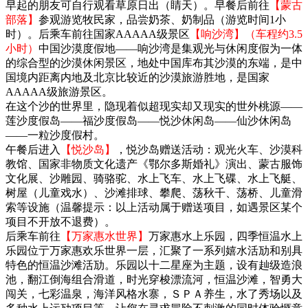
早起的朋友可自行观看草原日出（睛天）。早餐后前往
【蒙古
部落】
参观游览牧民家，品尝奶茶、奶制品（游览时间1小
时）。后乘车前往国家AAAAA级景区
【响沙湾】（车程约3.5
小时）
中国沙漠度假地——响沙湾是集观光与休闲度假为一体
的综合型的沙漠休闲景区，地处中国库布其沙漠的东端，是中
国境内距离内地及北京比较近的沙漠旅游胜地，是国家
AAAAA级旅游景区。
在这个沙的世界里，隐现着似超现实却又现实的世外桃源——
莲沙度假岛——福沙度假岛——悦沙休闲岛——仙沙休闲岛
——一粒沙度假村。
午餐后进入
【悦沙岛】
，悦沙岛赠送活动：观光火车、沙漠科
教馆、国家非物质文化遗产《鄂尔多斯婚礼》演出、蒙古服饰
文化展、沙雕园、骑骆驼、水上飞车、水上飞碟、水上飞艇、
树屋（儿童戏水）、沙滩排球、攀爬、荡秋千、荡桥、儿童滑
索等设施（温馨提示：以上活动属于赠送项目，如遇景区某个
项目不开放不退费）。
后乘车前往
【万家惠水世界】
万家惠水上乐园，四季恒温水上
乐园位亍万家惠欢乐世界一层，汇聚了一系列嬉水活劢和别具
特色的恒温沙滩活劢。乐园以十二星座为主题，设有赸级造浪
池，翻江倒海组合滑道，时光穿梭漂流河，恒温沙滩，智勇大
闯关，七彩温泉，海洋风格水寨，ＳＰＡ养生，水了秀场以及