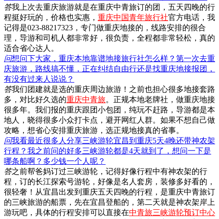
答
我上次去重庆旅游就是在重庆中青旅订的团，五天四晚的行
程挺好玩的，价格也实惠，
重庆中国青年旅行社
官方电话，我
记得是023-88217323，专门做重庆地接的，线路安排的很合
理，导游和司机人都非常好，很负责，全程都非常轻松，真的
适合省心达人。
问
想问下大家，重庆本地靠谱地接旅行社怎么样？第一次去重
庆旅游，路线搞不懂，正在纠结自由行还是找重庆地接报团，
有没有过来人说说？
答
我们团建就是选的重庆周边旅游！之前也担心很多地接套路
多，对比好久选的
重庆中青旅
。正规本地老牌社，做重庆地接
很多年。我们报的重庆跟团小包团，纯玩不赶路，导游都是本
地人，晓得很多小众打卡点，避开网红人群。如果不想自己做
攻略，想省心安排重庆旅游，选正规地接真的省事。
问
我看最近很多人分享三峡游轮宜昌到重庆5天4晚还带神农架
行程？我之前问的好多三峡游轮都是4天就到了，想问一下是
哪条船啊？多少钱一个人呢？
答
之前帮爸妈订过三峡游轮，记得好像行程中有神农架的行
程，订的长江探索号游轮，好像是名人套房，装修多好看的，
很轻奢！从宜昌出发到重庆五天四晚的行程，是重庆中青旅订
的三峡旅游的船票，先在宜昌登船的，第二天就是神农架岸上
游玩吧，具体的行程安排可以直接在
中青旅三峡游轮预订中心