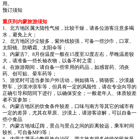
用。
预订须知
重庆到内蒙旅游须知
1、北方地区属大陆性气候，比较干燥，请各位游客注意多喝
水，避免上火；
2、北方地区沙尘较多，紫外线较强，可备一些沙巾，口罩、
太阳镜、防晒霜、太阳伞等；
3、内蒙古7、8月份温度一般在15度至32度左右，早晚温差较
大，请准备一些长袖衣物，以备不时之需；
4、在旅游期间，请自备一些常用的药品，如感冒药、消炎
药、创可贴、晕车药等；
5、游览时可适当参加户外活动，例如骑马，骑骆驼，沙漠越
野车，沙漠冲浪车等，但具有一定的风险性，请在专业向导的
正确引导和陪同下进行，以确保安全；一般老年人、体质较差
者不宜参加；
6、内蒙古地区的饮食条件较差，口味与南方等其它的城市有
一定的差异，尤其在草原、沙漠上，请游客谅解，可以自备一
些小食品
7、内蒙古地域辽阔，景点与景点之间的距离较远，乘车时间
较长，可自备MP3等；
8、内蒙古属于少数民族自治区，蒙古族有很多传统的民族风