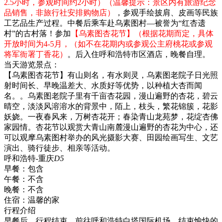
2.5小时，参观时间约2小时）（温馨提示：景区内有旅游纪念
品销售，非旅行社安排购物店）
，参观手绘披肩、皮画等民族
工艺品生产过程。中餐后乘车赴乌素图村—被誉为“红杏遗
村”的古村落！参加
【乌素图杏花节】（根据花期而定，具体
开放时间为4-5月，（如不在花期内或参观公主府桃花或参观
将军衙署丁香花）
。后入住呼和浩特市区酒店，晚餐自理。
当天游览景点：
【乌素图杏花节】有山则名，有水则灵，乌素图老院子日光照
射时间长、早晚温差大、水质好等优势，以种植大杏而闻
名。。乌素图老院子里有千亩杏花园，漫山遍野的杏花，碧云
晴空，淡淡风溶溶水的背景中，陌上，枝头，繁花锦簇，花影
妖娆。一夜春风来，万树杏花开；春染青山龙苑梦，花绽杏佛
家园情。杏花节以观赏大青山南麓漫山遍野的杏花为中心，还
可以观摩乌素图村举办的风光摄影大赛、田园绘画写生、文艺
演出、骑行徒步、相亲等活动。
呼和浩特-重庆
D5
早餐：
包含
午餐：
不含
晚餐：
不含
住宿：
温馨的家
行程介绍
早餐后，行程结束，前往呼和浩特白塔国际机场，结束愉快的