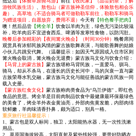
抵达后
【体验草原骑马游】
前往
【牧民家】（品尝奶茶，了解
游牧民族生活）
、
敖包山（蒙古族神圣信仰，体验敖包相会乐
趣）
、
高草地（不适合骑马者可做勒勒车前往，勒勒车和骑马
为赠送项目，自愿放弃，费用不退）
今天有
【特色餐手把肉】
噢！然后品尝
【烤全羊】
饮食以羊肉为主，绿色无污染比较滋
补，吃羊肉后不宜进食西瓜、啤酒等发寒性食物，以防泻肚。
晚餐后参加精彩的【夜间篝火晚会】（时间30分钟）
晚餐席间
观赏具有浓郁民族风情的蒙古族歌舞表演，与能歌善舞的姑娘
小伙儿共跳安代舞。（温馨提示：如因天气原因或入住市区则
篝火晚会取消，篝火晚会无退费）蒙古族马文化与饮食介绍：
【马背上的蒙古族】
蒙古族堪称马背民族，一直爱马、驯马、
骑马，却从不杀马，在漫长的历史长河中，马的兴衰一直与蒙
古族荣辱水乳交融，蒙古族马文化与能征善战的蒙古民族一同
载入史册。
【蒙古族红食文化】
蒙古族称肉类食品为“乌兰伊德”，即红色
食品的意思。烤全羊是目前肉制品饮食中最健康最环保最绿色
的美食了，烤全羊外表金黄油亮，外部肉焦黄发脆，内部肉绵
软鲜嫩，羊肉味清香扑鼻，颇为适口，别具一格。
重庆旅行社温馨提示：
1、蒙古包是双人标间，独卫，太阳能热水器，无一次性洗漱
用品。
2、草原国海拔较高，太阳直射及紫外线较强，要带好防晒衣