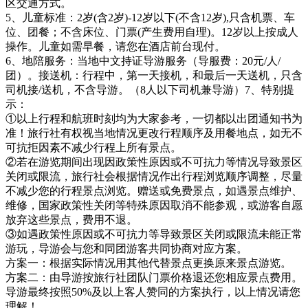
区交通方式。
5、儿童标准：2岁(含2岁)-12岁以下(不含12岁),只含机票、车
位、团餐；不含床位、门票(产生费用自理)。12岁以上按成人
操作。儿童如需早餐，请您在酒店前台现付。
6、地陪服务：当地中文持证导游服务（导服费：20元/人/
团）。接送机：行程中，第一天接机，和最后一天送机，只含
司机接/送机，不含导游。（8人以下司机兼导游）7、特别提
示：
①以上行程和航班时刻均为大家参考，一切都以出团通知书为
准！旅行社有权视当地情况更改行程顺序及用餐地点，如无不
可抗拒因素不减少行程上所有景点。
②若在游览期间出现因政策性原因或不可抗力等情况导致景区
关闭或限流，旅行社会根据情况作出行程浏览顺序调整，尽量
不减少您的行程景点浏览。赠送或免费景点，如遇景点维护、
维修，国家政策性关闭等特殊原因取消不能参观，或游客自愿
放弃这些景点，费用不退。
③如遇政策性原因或不可抗力等导致景区关闭或限流未能正常
游玩，导游会与您和同团游客共同协商对应方案。
方案一：根据实际情况用其他代替景点更换原来景点游览。
方案二：由导游按旅行社团队门票价格退还您相应景点费用。
导游最终按照50%及以上客人赞同的方案执行，以上情况请您
理解！