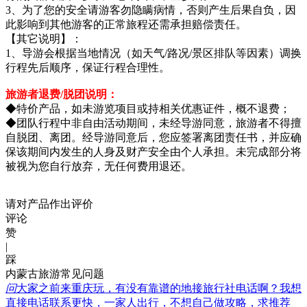
3、为了您的安全请游客勿隐瞒病情，否则产生后果自负，因
此影响到其他游客的正常旅程还需承担赔偿责任。
【其它说明】：
1、导游会根据当地情况（如天气/路况/景区排队等因素）调换
行程先后顺序，保证行程合理性。
旅游者退费/脱团说明：
◆特价产品，如未游览项目或持相关优惠证件，概不退费；
◆团队行程中非自由活动期间，未经导游同意，旅游者不得擅
自脱团、离团。经导游同意后，您应签署离团责任书，并应确
保该期间内发生的人身及财产安全由个人承担。未完成部分将
被视为您自行放弃，无任何费用退还。
请对产品作出评价
评论
赞
|
踩
内蒙古旅游常见问题
问
大家之前来重庆玩，有没有靠谱的地接旅行社电话啊？我想
直接电话联系更快，一家人出行，不想自己做攻略，求推荐