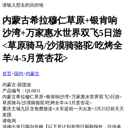
请输入想去的目的地
内蒙古希拉穆仁草原+银肯响
沙湾+万家惠水世界双飞5日游
<草原骑马/沙漠骑骆驼/吃烤全
羊/4-5月赏杏花>
首页
>
国内
>
内蒙古
内蒙古·跟团游
产品编号：QL6831
内蒙古希拉穆仁草原+银肯响沙湾+万家惠水世界双飞5日游<
草原骑马/沙漠骑骆驼/吃烤全羊/4-5月赏杏花>
重庆主城九区含免费接送+火车提前一天出发+3月25日前天天
发团
请电询
选择出发日期与价格
【以下是计划发团日期和报价，仅供参