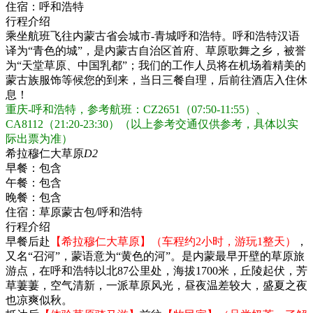
住宿：
呼和浩特
行程介绍
乘坐航班飞往内蒙古省会城市-青城呼和浩特。呼和浩特汉语
译为“青色的城”，是内蒙古自治区首府、草原歌舞之乡，被誉
为“天堂草原、中国乳都”；我们的工作人员将在机场着精美的
蒙古族服饰等候您的到来，当日三餐自理，后前往酒店入住休
息！
重庆-呼和浩特，参考航班：CZ2651（07:50-11:55）、
CA8112（21:20-23:30）（以上参考交通仅供参考，具体以实
际出票为准）
希拉穆仁大草原
D2
早餐：
包含
午餐：
包含
晚餐：
包含
住宿：
草原蒙古包/呼和浩特
行程介绍
早餐后赴
【希拉穆仁大草原】（车程约2小时，游玩1整天）
，
又名“召河”，蒙语意为“黄色的河”。是内蒙最早开壁的草原旅
游点，在呼和浩特以北87公里处，海拔1700米，丘陵起伏，芳
草萋萋，空气清新，一派草原风光，昼夜温差较大，盛夏之夜
也凉爽似秋。