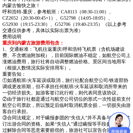
内蒙古愉快之旅！
呼和浩特-重庆，参考航班：CA8113（08:30-11:00）、
CZ2652（20:30-00:45+1）、G52798（14:05-18:05）、
G52930（19:15-23:30）、G52706（19:40-23:35）（以上参考
交通仅供参考，具体以实际出票为准）
费用说明
重庆到内蒙古旅游费用包含：
1、交通标准：飞机往返重庆/呼和浩特飞机票（含机场建设
费、不含燃油附加税），目前国际燃油不稳定，如航空公司上
涨燃油费用，旅行社将自动调整燃油价格。景区间当地用车
（根据人数情况实际安排用车）。
重要告知：
①如遇航班/火车延误或取消，旅行社配合航空公司/铁道部协
调或更改班期，但不承担任何航班/火车延误和取消所带来的
一切经济损失。如游客签订此行程，则代表同意该协议。
②由于旅行社都是通过与航空公司切位的形式一次性提前支付
航空公司票款，所以预定后临时取消机票全损，一切损失由游
客自行承担。
③合同法规定，对于瞒报参团的“失信人”并不具备与旅行社签
订出游合同的资格。如果“失信人”通过瞒报等手段参团或者通
过解除合同等恶意索要赔偿的，旅游社可以宣告合同无效，并