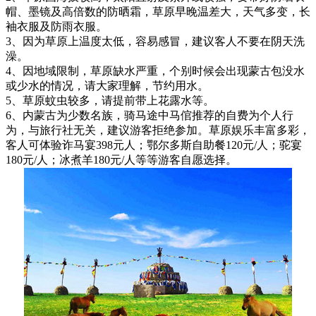
帽、墨镜及高倍数的防晒霜，草原早晚温差大，天气多变，长
袖衣服及防雨衣服。
3、因为草原上温度太低，容易感冒，建议客人不要在阴天洗
澡。
4、因地域限制，草原缺水严重，个别时候会出现蒙古包没水
或少水的情况，请大家理解，节约用水。
5、草原蚊虫较多，请提前带上花露水等。
6、内蒙古为少数名族，骑马途中马倌推荐的自费为个人行
为，与旅行社无关，建议游客拒绝参加。草原娱乐丰富多彩，
客人可体验诈马宴398元人；鄂尔多斯自助餐120元/人；驼宴
180元/人；冰煮羊180元/人等等游客自愿选择。