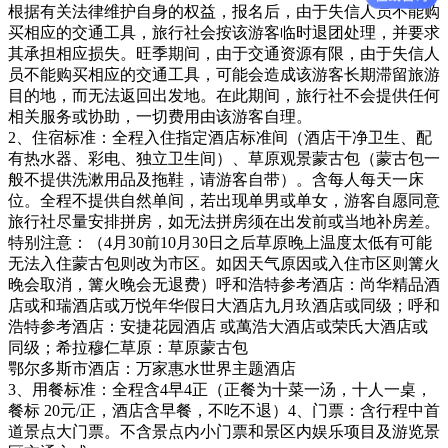
根据有关法律维护自身的权益，报名后，由于失信人员不能购
买相应的交通工具，旅行社会按该游客临时退团处理，并要求
其承担相应损失。旺季期间，由于交通资源有限，由于失信人
员不能购买相应的交通工具，可能会造成该游客长期滞留旅游
目的地，而无法返回出发地。在此期间，旅行社不会提供任何
相关服务或协助，一切费用由该游客自理。
2、住宿标准：全程入住指定酒店标准间（酒店干净卫生、配
有热水器、彩电、独立卫生间）、草原观景蒙古包（蒙古包一
般不提供洗漱用品及拖鞋，请游客自带）。含每人每天一床
位。全程不提供自然单间，若出现单男或单女，游客自愿同意
旅行社尽量安排拼房，如无法拼房须在出发前或当地补房差。
特别注意：（4月30前10月30日之后草原晚上温度太低有可能
无法入住蒙古包则改为市区。如因天气原因或入住市区则篝火
晚会取消，篝火晚会无退费）呼和浩特参考酒店：尚华精品酒
店或和瑞酒店或万悦年华假日大酒店九月玖酒店或同级；呼和
浩特参考酒店：安捷花园酒店 或萬浩大酒店或荣氏大酒店或
同级；希拉穆仁草原：草原蒙古包
鄂尔多斯市酒店：万家惠水世界主题酒店
3、用餐标准：全程含4早4正（正餐为十菜一汤，十人一桌，
餐标 20元/正，酒店含早餐，不吃不退）4、门票：含行程中首
道景点大门票。不含景点内小门票和景区内娱乐项目及游览景