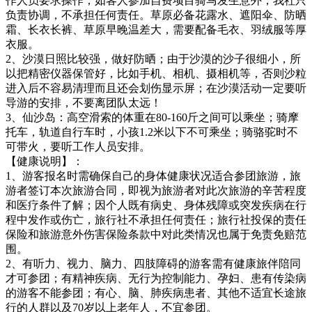
作人员要求操作；如客人参加自费项目骑马发生意外，我社只
负责协调，不承担任何责任。草原必备花露水、遮阳伞、防晒
霜、长衣长裤、草原早晚温差大，需要配备毛衣、羽绒服等厚
衣服。
2、沙漠日照比较强，做好防晒；由于沙漠的沙子很细小，所
以把精密仪器保管好，比如手机、相机、摄相机等，否则沙粒
进入后不容易清理而且还会划伤显示屏；在沙漠活动一定要听
导游的安排，不要离团队太远！
3、仙沙岛：高空滑索的体重在80-160斤之间可以乘坐；骑摩
托车，轨道自行车时，小孩1.2米以下不可乘坐；骑骆驼时不
可带火，要听工作人员安排。
【健康说明】：
1、游客报名时需确保自己的身体健康状况适合参团旅游，旅
游者签订本次旅游合同，即视为旅游者对此次旅游的辛苦程度
和医疗条件了解；因个人既有病史、身体残障或突发疾病在行
程中发作或伤亡，旅行社不承担任何责任；旅行社投保的责任
保险和旅游意外伤害保险条款中对此类情况也属于免责免赔范
围。
2、有听力、视力、脑力、四肢障碍的游客需有健康旅伴陪同
才可参团；有精神疾病、无行为控制能力、孕妇、患有传染病
的游客不能参团；有心、脑、肺疾病患者、其他不适宜长途旅
行的人群以及70岁以上老年人，不宜参团。