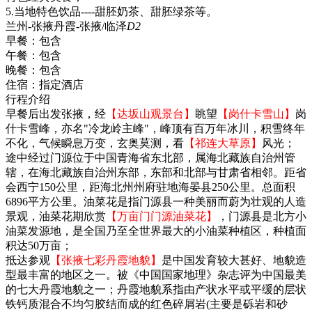
5.当地特色饮品----甜胚奶茶、甜胚绿茶等。
兰州-张掖丹霞-张掖/临泽
D2
早餐：
包含
午餐：
包含
晚餐：
包含
住宿：
指定酒店
行程介绍
早餐后出发张掖，经
【达坂山观景台】
眺望
【岗什卡雪山】
岗
什卡雪峰，亦名"冷龙岭主峰"，峰顶有百万年冰川，积雪终年
不化，气候瞬息万变，玄奥莫测，看
【祁连大草原】
风光；
途中经过门源位于中国青海省东北部，属海北藏族自治州管
辖，在海北藏族自治州东部，东部和北部与甘肃省相邻。距省
会西宁150公里，距海北州州府驻地海晏县250公里。总面积
6896平方公里。油菜花是指门源县一种美丽而蔚为壮观的人造
景观，油菜花期欣赏
【万亩门门源油菜花】
，门源县是北方小
油菜发源地，是全国乃至全世界最大的小油菜种植区，种植面
积达50万亩；
抵达参观
【张掖七彩丹霞地貌】
是中国发育较大甚好、地貌造
型最丰富的地区之一。被《中国国家地理》杂志评为中国最美
的七大丹霞地貌之一；丹霞地貌系指由产状水平或平缓的层状
铁钙质混合不均匀胶结而成的红色碎屑岩(主要是砾岩和砂