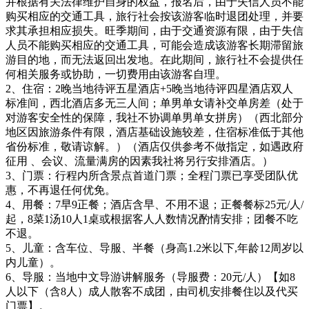
并根据有关法律维护自身的权益，报名后，由于失信人员不能
购买相应的交通工具，旅行社会按该游客临时退团处理，并要
求其承担相应损失。旺季期间，由于交通资源有限，由于失信
人员不能购买相应的交通工具，可能会造成该游客长期滞留旅
游目的地，而无法返回出发地。在此期间，旅行社不会提供任
何相关服务或协助，一切费用由该游客自理。
2、住宿：2晚当地待评五星酒店+5晚当地待评四星酒店双人
标准间，西北酒店多无三人间；单男单女请补交单房差（处于
对游客安全性的保障，我社不协调单男单女拼房）（西北部分
地区因旅游条件有限，酒店基础设施较差，住宿标准低于其他
省份标准，敬请谅解。）（酒店仅供参考不做指定，如遇政府
征用 、会议、流量满房的因素我社将另行安排酒店。）
3、门票：行程内所含景点首道门票；全程门票已享受团队优
惠，不再退任何优免。
4、用餐：7早9正餐；酒店含早、不用不退；正餐餐标25元/人/
起，8菜1汤10人1桌或根据客人人数情况酌情安排；团餐不吃
不退。
5、儿童：含车位、导服、半餐（身高1.2米以下,年龄12周岁以
内儿童）。
6、导服：当地中文导游讲解服务（导服费：20元/人）【如8
人以下（含8人）成人散客不成团，由司机安排餐住以及代买
门票】。