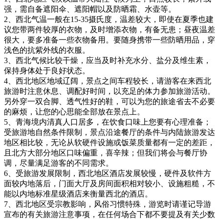
强，需自备遮阳伞、遮阳帽以及防晒霜、水壶等。
2、西北气温一般在15-35摄氏度，温差较大，即使在夏季也建
议您带两件较厚的衣物，及时增添衣物，有备无患；昼夜温差
很大，要多准备一些衣物备用。要随身携带一些防晒用品，穿
浅色的抗紫外线的衣服。
3、西北气候比较干燥，应当及时补充水分、盐分及维生素，
保持身体处于良好状态。
4、西北地区地域辽阔，景点之间车程较长，请游客在来西北
旅游时注意休息、调配好时间，以充足的体力参加旅游活动。
另外穿一双合脚、透气性好的鞋，可以为您的旅途省去不必要
的麻烦，让您的心思能全部放在景点上。
5、青海境内清真人口居多，在饮食口味上您要有心理准备；
受旅游地自然条件限制，景点沿途餐厅的条件与内陆旅游发达
地区相比较，无论从软硬件设施或饭菜质量都有一定的差距，
且北方大部分地区口味偏重，喜辛辣；但我们将会与餐厅协
调，尽量满足游客的不同需求。
6、受旅游发展限制，西北地区酒店发展较慢，硬件及软件方
面较内地落后，门面大厅及房间面积相对较小、设施粗糙，不
能以内地标准星级酒店来衡量西北的酒店。
7、西北地区受宗教影响，风俗习惯特殊，游览时请谨记导游
宣布的有关旅游注意事项，在任何场合下都不要提及有关少数