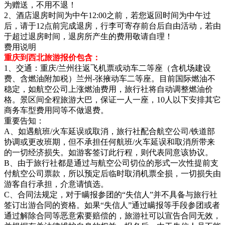
为赠送，不用不退！
2、酒店退房时间为中午12:00之前，若您返回时间为中午过
后，请于12点前完成退房，行李可寄存前台后自由活动，若由
于超过退房时间，退房所产生的费用敬请自理！
费用说明
重庆到西北旅游报价包含
：
1、交通：重庆/兰州往返飞机票或动车二等座（含机场建设
费、含燃油附加税）兰州-张掖动车二等座。目前国际燃油不
稳定，如航空公司上涨燃油费用，旅行社将自动调整燃油价
格。景区间全程旅游大巴，保证一人一座，10人以下安排其它
商务车型费用同等不做退费。
重要告知：
A、如遇航班/火车延误或取消，旅行社配合航空公司/铁道部
协调或更改班期，但不承担任何航班/火车延误和取消所带来
的一切经济损失。如游客签订此行程，则代表同意该协议。
B、由于旅行社都是通过与航空公司切位的形式一次性提前支
付航空公司票款，所以预定后临时取消机票全损，一切损失由
游客自行承担，介意请慎选。
C、合同法规定，对于瞒报参团的“失信人”并不具备与旅行社
签订出游合同的资格。如果“失信人”通过瞒报等手段参团或者
通过解除合同等恶意索要赔偿的，旅游社可以宣告合同无效，