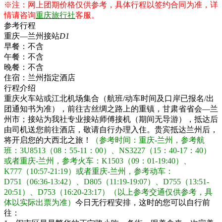
※注：网上团期价格仅供参考，具体行程以签约合同为准，详
情请咨询
重庆旅行社
客服。
参考行程
重庆—兰州接站
D1
早餐：
不含
午餐：
不含
晚餐：
不含
住宿：
兰州指定酒店
行程介绍
重庆火车站或江北机场集合（航班/动车时间及口岸已报名/出
团通知书为准），前往古丝绸之路上的重镇，甘肃省省会—兰
州市；接站为我社专业接站师傅接机（期间无导游），抵达后
由司机送您前往酒店，敬请自行办理入住。贵宾抵达兰州后，
将开启您的大西北之旅！
（参考时间：重庆-兰州，参考航
班：3U8513（08：55-11：00）、NS3227（15：40-17：40）
或者重庆-兰州，参考火车：K1503（09：01-19:40）、
K777（10:57-21:19）或者重庆-兰州，参考动车：
D751（06:36-13:42）、D805（11:19-19:07）、D755（13:51-
20:51）、D753（16:20-23:17）（以上参考交通仅供参考，具
体以实际出票为准）
今日无行程安排，这时的您可以自行前
往：