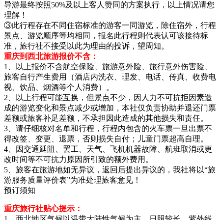
导游最终按照50%及以上客人赞同的方案执行，以上情况请您
理解！
③此行程存在不同住宿标准的游客一同游览，除住宿外，行程
景点、游览顺序等均相同，报名此行程则代表认可该接待标
准，旅行社不接受以此为理由的投诉，望周知。
重庆到西北旅游报价不含：
1、以上报价不含航空保险、旅游意外险、旅行意外伤害险、
旅客自行产生费用（酒店内洗衣、理发、电话、传真、收费电
视、饮品、烟酒等个人消费）。
2、以上行程可能互换，但景点不少，因人力不可抗拒因素造
成的游览变化和景点减少或增加，本社仅负责协助并退还门票
差额或旅客补足差额，不承担因此造成的其他损失和责任。
3、请仔细核对名单和行程，行程内包含的火车票一旦出票不
得改签、变更、退票，否则损失自付；儿童门票超高自理。
4、因交通延阻、罢工、天气、飞机机器故障、航班取消或更
改时间等不可抗力原因所引致的额外费用。
5、旅客在旅游地如无异议，返回后提出异议的，我社将以“旅
游服务质量评价表”为准处理旅客意见！
预订须知
重庆旅行社贴心提示：
1、西北地区气候以温带大陆性气候为主，日照较长，紫外线