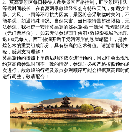
2、莫高窟景区每日接待人数受景区严格控制，旺季景区排队
等候时间较长，在春夏两季敦煌经常会有特殊天气，如遇沙尘
暴、大风、下雨等不可抗力因素，景区将会采取临时关闭，不
能参观，如遇特殊情况、自然灾害、当日接待量超出限额，无
法参观，我社统一安排莫高窟的姊妹窟-西千佛洞+敦煌影视城
（无门票差价）。如若无法参观西千佛洞+敦煌影视城当地现
退100元每人。西千佛洞开凿于党河河岸的悬崖峭壁上，是敦
煌艺术的重要组成部分，具有极高的艺术价值。请游客提前知
晓，感谢支持理解！
莫高窟预约按照下单前后顺序依次进行预约，同团中会出现预
约莫高窟参观时间不一致的情况，参观时必须严格按照预约场
次进行，故敦煌的行程及景点参观顺序可能会根据莫高窟时间
进行调整，敬请配合！