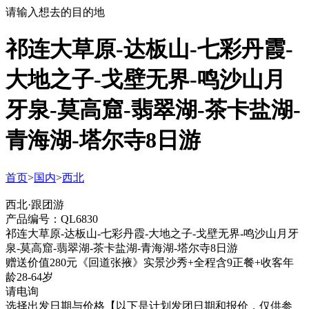
请输入想去的目的地
祁连大草原-达板山-七彩丹霞-
大地之子-戈壁无界-鸣沙山月
牙泉-莫高窟-翡翠湖-茶卡盐湖-
青海湖-塔尔寺8日游
首页
>
国内
>
西北
西北·跟团游
产品编号：QL6830
祁连大草原-达板山-七彩丹霞-大地之子-戈壁无界-鸣沙山月牙
泉-莫高窟-翡翠湖-茶卡盐湖-青海湖-塔尔寺8日游
赠送价值280元《回道张掖》实景沙秀+全程含9正餐+收客年
龄28-64岁
请电询
选择出发日期与价格
【以下是计划发团日期和报价，仅供参