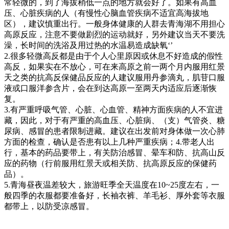
常轻微的，到了海拔稍低一点的地方就会好了。如果有高血
压、心脏疾病的人（有慢性心脑血管疾病不适宜高海拔地
区），建议慎重出行。一般身体健康的人群去青海湖不用担心
高原反应，注意不要做剧烈的运动就好，另外建议当天不要洗
澡，长时间的洗浴及用过热的水温易造成缺氧‘’
2.很多轻微高反都是由于个人心里原因或休息不好造成的假性
高反，如果实在不放心，可在来高原之前一两个月内服用红景
天之类的抗高反保健品反应的人建议服用丹参滴丸，肌苷口服
液或口服洋参含片，会在到达高原一至两天内适应后逐渐恢
复。
3.有严重呼吸气管、心脏、心血管、精神方面疾病的人不宜进
藏，因此，对于有严重的高血压、心脏病、（支）气管炎、糖
尿病、感冒的患者限制进藏。建议在出发前对身体做一次心肺
方面的检查，确认是否患有以上几种严重疾病；4.带老人出
行，基本的药品要带上，有关防治感冒、晕车和防、抗高山反
应的药物（行前服用红景天或相关防、抗高原反应的保健药
品）。
5.青海昼夜温差较大，旅游旺季全天温度在10~25度左右，一
般四季的衣服都要准备好，长袖衣裤、羊毛衫、厚外套等衣服
都带上，以防受凉感冒。