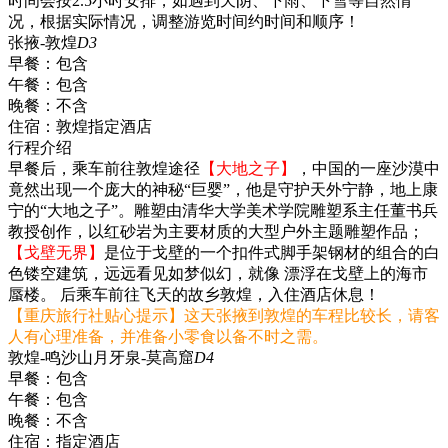
时间会按2.5小时安排，如遇到天阴、下雨、下雪等自然情
况，根据实际情况，调整游览时间约时间和顺序！
张掖-敦煌
D3
早餐：
包含
午餐：
包含
晚餐：
不含
住宿：
敦煌指定酒店
行程介绍
早餐后，乘车前往敦煌途径
【大地之子】
，中国的一座沙漠中
竟然出现一个庞大的神秘“巨婴”，他是守护天外宁静，地上康
宁的“大地之子”。雕塑由清华大学美术学院雕塑系主任董书兵
教授创作，以红砂岩为主要材质的大型户外主题雕塑作品；
【戈壁无界】
是位于戈壁的一个扣件式脚手架钢材的组合的白
色镂空建筑，远远看见如梦似幻，就像 漂浮在戈壁上的海市
蜃楼。 后乘车前往飞天的故乡敦煌，入住酒店休息！
【重庆旅行社贴心提示】这天张掖到敦煌的车程比较长，请客
人有心理准备，并准备小零食以备不时之需。
敦煌-鸣沙山月牙泉-莫高窟
D4
早餐：
包含
午餐：
包含
晚餐：
不含
住宿：
指定酒店