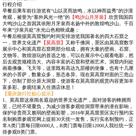
行程介绍
早餐后乘车前往游览有“山以灵而故鸣，水以神而益秀”的沙漠
奇观，被誉为“塞外风光一绝”的
【鸣沙山月牙泉】
欣赏我国四
大鸣沙山之首因其依附月牙泉而名扬中外的敦煌鸣沙山。千百
年来“沙泉共处”水光山色相映成趣；
午餐后根据莫高窟预约时间安排游览我国著名的四大石窟之
一，世界文化遗产
【莫高窟】
又称千佛洞，景区由莫高窟数字
展示中心和莫高窟石窟两部分组成，拥有大量的壁画、石窟、
文物等。敦煌游玩的首选之地，可以在展示中心观看电影，然
后去观赏规模浩大、内容丰富的石窟和壁画艺术。洞窟内到处
画着佛像、飞天等，这里既有高达九层楼的坐像，也有十几厘
米的小菩萨，数量众多，形态各异。现在莫高窟对面的三危山
下，仿制了部分原大洞窟，使游客在莫高窟的观赏内容更加丰
富多彩。参观结束入住酒店休息！
【重庆旅行社贴心提示】
1、莫高窟这座闻名遐迩的世界文化遗产，面对游客的蜂拥而
至，已经不堪重负，为减少游客参观给洞窟带来的潜在影响，
保护珍贵而又脆弱的壁画彩塑，2016年莫高窟景区实行预约实
名制购票参观官网上提前30天统一发售，实行实名制预约，正
常A类门票每日限6000人，B类门票每日限12000人我社统一安
排参观B类门票。