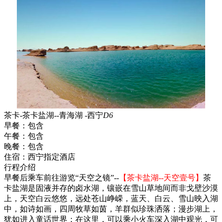
茶卡-茶卡盐湖--青海湖 -西宁
D6
早餐：
包含
午餐：
包含
晚餐：
包含
住宿：
西宁指定酒店
行程介绍
早餐后乘车前往游览“天空之镜”--
【茶卡盐湖--天空壹号】
茶
卡盐湖是固液并存的卤水湖，镶嵌在雪山草地间而非戈壁沙漠
上，天空白云悠悠，远处苍山峥嵘，蓝天、白云、雪山映入湖
中，如诗如画，四周牧草如茵，羊群似珍珠洒落；漫步湖上，
犹如进入童话世界；在这里，可以乘小火车深入湖中观光，可