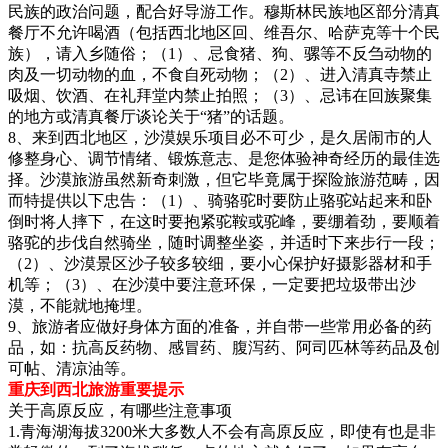
民族的政治问题，配合好导游工作。穆斯林民族地区部分清真
餐厅不允许喝酒（包括西北地区回、维吾尔、哈萨克等十个民
族），请入乡随俗；（1）、忌食猪、狗、骡等不反刍动物的
肉及一切动物的血，不食自死动物；（2）、进入清真寺禁止
吸烟、饮酒、在礼拜堂内禁止拍照；（3）、忌讳在回族聚集
的地方或清真餐厅谈论关于“猪”的话题。
8、来到西北地区，沙漠娱乐项目必不可少，是久居闹市的人
修整身心、调节情绪、锻炼意志、是您体验神奇经历的最佳选
择。沙漠旅游虽然新奇刺激，但它毕竟属于探险旅游范畴，因
而特提供以下忠告：（1）、骑骆驼时要防止骆驼站起来和卧
倒时将人摔下，在这时要抱紧驼鞍或驼峰，要绷着劲，要顺着
骆驼的步伐自然骑坐，随时调整坐姿，并适时下来步行一段；
（2）、沙漠景区沙子较多较细，要小心保护好摄影器材和手
机等；（3）、在沙漠中要注意环保，一定要把垃圾带出沙
漠，不能就地掩埋。
9、旅游者应做好身体方面的准备，并自带一些常用必备的药
品，如：抗高反药物、感冒药、腹泻药、阿司匹林等药品及创
可帖、清凉油等。
重庆到西北旅游重要提示
关于高原反应，有哪些注意事项
1.青海湖海拔3200米大多数人不会有高原反应，即使有也是非