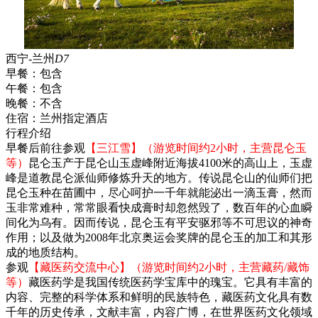
西宁-兰州
D7
早餐：
包含
午餐：
包含
晚餐：
不含
住宿：
兰州指定酒店
行程介绍
早餐后前往参观
【三江雪】（游览时间约2小时，主营昆仑玉
等）
昆仑玉产于昆仑山玉虚峰附近海拔4100米的高山上，玉虚
峰是道教昆仑派仙师修炼升天的地方。传说昆仑山的仙师们把
昆仑玉种在苗圃中，尽心呵护一千年就能泌出一滴玉膏，然而
玉非常难种，常常眼看快成膏时却忽然毁了，数百年的心血瞬
间化为乌有。因而传说，昆仑玉有平安驱邪等不可思议的神奇
作用；以及做为2008年北京奥运会奖牌的昆仑玉的加工和其形
成的地质结构。
参观
【藏医药交流中心】（游览时间约2小时，主营藏药/藏饰
等）
藏医药学是我国传统医药学宝库中的瑰宝。它具有丰富的
内容、完整的科学体系和鲜明的民族特色，藏医药文化具有数
千年的历史传承，文献丰富，内容广博，在世界医药文化领域