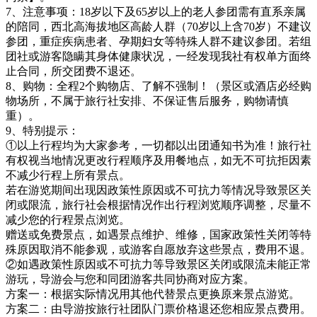
7、注意事项：18岁以下及65岁以上的老人参团需有直系亲属
的陪同，西北高海拔地区高龄人群（70岁以上含70岁）不建议
参团，重症疾病患者、孕期妇女等特殊人群不建议参团。若组
团社或游客隐瞒其身体健康状况，一经发现我社有权单方面终
止合同，所交团费不退还。
8、购物：全程2个购物店、了解不强制！（景区或酒店必经购
物场所，不属于旅行社安排、不保证售后服务，购物请慎
重）。
9、特别提示：
①以上行程均为大家参考，一切都以出团通知书为准！旅行社
有权视当地情况更改行程顺序及用餐地点，如无不可抗拒因素
不减少行程上所有景点。
若在游览期间出现因政策性原因或不可抗力等情况导致景区关
闭或限流，旅行社会根据情况作出行程浏览顺序调整，尽量不
减少您的行程景点浏览。
赠送或免费景点，如遇景点维护、维修，国家政策性关闭等特
殊原因取消不能参观，或游客自愿放弃这些景点，费用不退。
②如遇政策性原因或不可抗力等导致景区关闭或限流未能正常
游玩，导游会与您和同团游客共同协商对应方案。
方案一：根据实际情况用其他代替景点更换原来景点游览。
方案二：由导游按旅行社团队门票价格退还您相应景点费用。