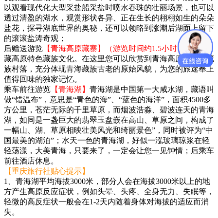
以观看现代化大型采盐船采盐时喷水吞珠的壮丽场景，也可以
透过清盈的湖水，观赏形状各异、正在生长的栩栩如生的朵朵
盐花，探寻湖底世界的奥秘，还可以领略到涨潮后湖面上留下
的滚滚盐涛奇观；
后赠送游览
【青海高原藏寨】（游览时间约1.5小时）
领略青
藏高原特色藏族文化。在这里您可以欣赏到青海高原古老的藏
族村落，充分体现青海藏族古老的原始风貌，为您的旅途奉上
值得回味的独家记忆。
乘车前往游览
【青海湖】
青海湖是中国第一大咸水湖，藏语叫
做“错温布”，意思是“青色的海”、“蓝色的海洋”，面积4500多
方公里，苍茫无际的千里草原，而烟波浩淼、碧波连天的青海
湖，如同是一盏巨大的翡翠玉盘嵌在高山、草原之间，构成了
一幅山、湖、草原相映壮美风光和绮丽景色”，同时被评为“中
国最美的湖泊”；水天一色的青海湖，好似一泓玻璃琼浆在轻
轻荡漾，大美青海，只要来了，一定会让您一见钟情；后乘车
前往酒店休息。
【重庆旅行社贴心提示】
1、青海湖平均海拔3000米，部分人会在海拔3000米以上的地
方产生高原反应症状，例如头晕、头疼、全身无力、失眠等，
轻微的高反症状一般会在1-2天内随着身体对海拔的适应而消
失。