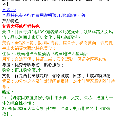
考】
更多 >>
产品特色
参考行程
费用说明
预订须知
游客问答
产品特色
甘青大环线行程特色：
景点：甘肃青海2地13个知名景区尽览无余，领略丝路人文风
情，品味河西走廊历史文化，带您阅历增闻
美食：全程9正餐，敦煌风情宴、搓鱼子、驴肉黄面、青海牦
牛土火锅等大西北特色美食；
住宿：2晚当地准五星酒店+5晚当地准四星酒店；
用车：合法车辆，持证上岗，安全驾驶，保证空座率10%；
导游：优秀专职导游，贴心服务；
购物：正规购物店2个；
文化：行走西北民族走廊，领略藏族，回族，土族独特风情；
管家：30分钟之内及时处理问题反馈，24小时管家服务随时待
命；
赠送：
1）【丹霞口旅游度假小镇】集美食、人文、演艺、巡游为一
体的综合性小镇；
2）价值280元大型实景“沙”秀，丝路历史为背景的【回道张
掖】。