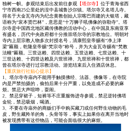
独树一帜。参观结束后出发前往参观
【塔尔寺】
位于青海省西
宁市西南25公里处的湟中县城鲁沙尔镇。塔尔寺又名塔儿寺。
得名于大金瓦寺内为纪念黄教创始人宗喀巴而建的大银塔，藏
语称为“衮本贤巴林”，意思是“十万狮子吼佛像的弥勒寺”。塔
尔寺是中国西北地区藏传佛教的活动中心，在中国及东南亚享
有盛名，历代中央政府都十分推崇塔尔寺的宗教地位。明朝对
寺内上层宗教人物多次封授名号，清康熙皇帝赐有“净上津
梁”匾额，乾隆皇帝赐“梵宗寺”称号，并为大金瓦寺赐有“梵教
法幢”匾额。三世达赖、四世达赖、五世达赖、七世达赖、十
三世达赖、十四世达赖及六世班禅、九世班禅和十世班禅，都
曾在塔尔寺进行过宗教活动。游览结束后入住酒店休息。
【重庆旅行社贴心提示】
1、塔尔寺寺庙内不能用手触摸佛经、法器、佛像等，在寺院
内是严禁拍摄的，偷拍后果十分严重，以免造成不必要的麻
烦。禁忌大声喧哗，耍闹。
2、禁忌穿裙子，短裤等不庄重服饰进寺参观，禁忌逆转佛塔
金轮，禁忌吸烟，喝酒。
3、不要在寺庙外的商贩们手中购买藏刀或任何野生动物的毛
皮，野生藏羚羊的角，头骨等等，事实上如果你在离开当地时
被发现携带有这些物品，可能会面临很大的麻烦。