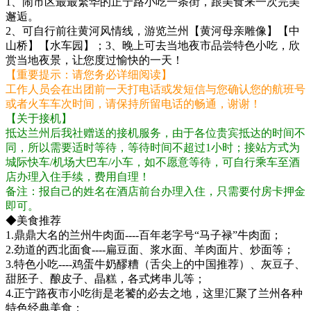
1、闹市区最最繁华的正宁路小吃一条街，跟美食来一次完美
邂逅。
2、可自行前往黄河风情线，游览兰州【黄河母亲雕像】【中
山桥】【水车园】；3、晚上可去当地夜市品尝特色小吃，欣
赏当地夜景，让您度过愉快的一天！
【重要提示：请您务必详细阅读】
工作人员会在出团前一天打电话或发短信与您确认您的航班号
或者火车车次时间，请保持所留电话的畅通，谢谢！
【关于接机】
抵达兰州后我社赠送的接机服务，由于各位贵宾抵达的时间不
同，所以需要适时等待，等待时间不超过1小时；接站方式为
城际快车/机场大巴车/小车，如不愿意等待，可自行乘车至酒
店办理入住手续，费用自理！
备注：报自己的姓名在酒店前台办理入住，只需要付房卡押金
即可。
◆美食推荐
1.鼎鼎大名的兰州牛肉面----百年老字号“马子禄”牛肉面；
2.劲道的西北面食----扁豆面、浆水面、羊肉面片、炒面等；
3.特色小吃----鸡蛋牛奶醪糟（舌尖上的中国推荐）、灰豆子、
甜胚子、酿皮子、晶糕，各式烤串儿等；
4.正宁路夜市小吃街是老饕的必去之地，这里汇聚了兰州各种
特色经典美食；