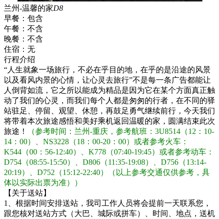
兰州-温馨的家
D8
早餐：
包含
午餐：
不含
晚餐：
不含
住宿：
无
行程介绍
“人生就象一场旅行，不必在乎目的地，在乎的是沿途的风景
以及看风内景的心情，让心灵去旅行”不是每一条广告都能让
人倒背如流，它之所以能成为精品是因为它在某个方面真正触
动了我们的心灵，而我们每个人都是匆匆的行者，在不同的驿
站驻足、停留、观望、休憩，再鼓足勇气继续前行，今天我们
将带着本次旅途感悟和美好乘机返回温暖的家，圆满结束此次
旅途！
（参考时间：兰州-重庆，参考航班：3U8514（12：10-
14：00）、NS3228（18：00-20：00）或者参考火车：
K544（00：56-12:40）、K778（07:40-19:45）或者参考动车：
D754（08:55-15:50）、D806（11:35-19:08）、D756（13:14-
20:19）、D752（15:12-22:40）（以上参考交通仅供参考，具
体以实际出票为准））
【关于送站】
1、根据时间安排送站，我司工作人员将会提前一天联系您，
跟您核对送站方式（大巴、城际或拼车）、时间、地点，送机