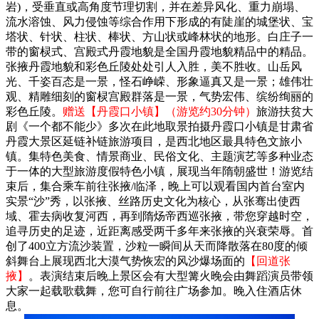
岩)，受垂直或高角度节理切割，并在差异风化、重力崩塌、
流水溶蚀、风力侵蚀等综合作用下形成的有陡崖的城堡状、宝
塔状、针状、柱状、棒状、方山状或峰林状的地形。白庄子一
带的窗棂式、宫殿式丹霞地貌是全国丹霞地貌精品中的精品。
张掖丹霞地貌和彩色丘陵处处引人入胜，美不胜收。山岳风
光、千姿百态是一景，怪石峥嵘、形象逼真又是一景；雄伟壮
观、精雕细刻的窗棂宫殿群落是一景，气势宏伟、缤纷绚丽的
彩色丘陵。
赠送【丹霞口小镇】（游览约30分钟）
旅游扶贫大
剧《一个都不能少》多次在此地取景拍摄丹霞口小镇是甘肃省
丹霞大景区延链补链旅游项目，是西北地区最具特色文旅小
镇。集特色美食、情景商业、民俗文化、主题演艺等多种业态
于一体的大型旅游度假特色小镇，展现当年隋朝盛世！游览结
束后，集合乘车前往张掖/临泽，晚上可以观看国内首台室内
实景“沙”秀，以张掖、丝路历史文化为核心，从张骞出使西
域、霍去病收复河西，再到隋炀帝西巡张掖，带您穿越时空，
追寻历史的足迹，近距离感受两千多年来张掖的兴衰荣辱。首
创了400立方流沙装置，沙粒一瞬间从天而降散落在80度的倾
斜舞台上展现西北大漠气势恢宏的风沙爆场面的
【回道张
掖】
。表演结束后晚上景区会有大型篝火晚会由舞蹈演员带领
大家一起载歌载舞，您可自行前往广场参加。晚入住酒店休
息。