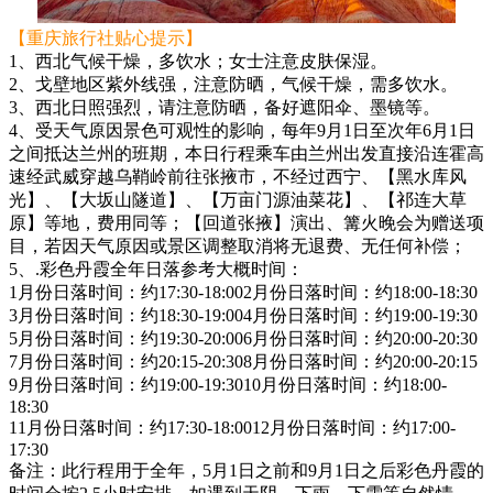
【重庆旅行社贴心提示】
1、西北气候干燥，多饮水；女士注意皮肤保湿。
2、戈壁地区紫外线强，注意防晒，气候干燥，需多饮水。
3、西北日照强烈，请注意防晒，备好遮阳伞、墨镜等。
4、受天气原因景色可观性的影响，每年9月1日至次年6月1日
之间抵达兰州的班期，本日行程乘车由兰州出发直接沿连霍高
速经武威穿越乌鞘岭前往张掖市，不经过西宁、【黑水库风
光】、【大坂山隧道】、【万亩门源油菜花】、【祁连大草
原】等地，费用同等；【回道张掖】演出、篝火晚会为赠送项
目，若因天气原因或景区调整取消将无退费、无任何补偿；
5、.彩色丹霞全年日落参考大概时间：
1月份日落时间：约17:30-18:002月份日落时间：约18:00-18:30
3月份日落时间：约18:30-19:004月份日落时间：约19:00-19:30
5月份日落时间：约19:30-20:006月份日落时间：约20:00-20:30
7月份日落时间：约20:15-20:308月份日落时间：约20:00-20:15
9月份日落时间：约19:00-19:3010月份日落时间：约18:00-
18:30
11月份日落时间：约17:30-18:0012月份日落时间：约17:00-
17:30
备注：此行程用于全年，5月1日之前和9月1日之后彩色丹霞的