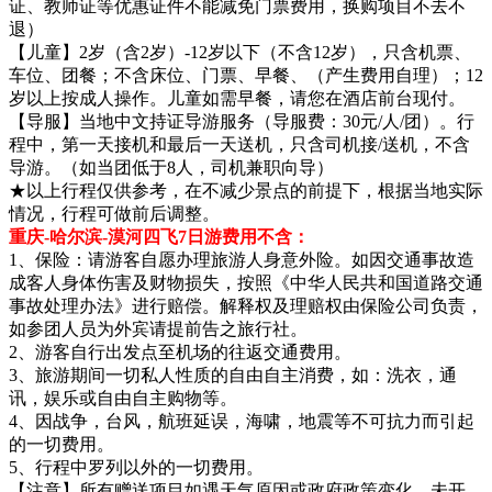
证、教师证等优惠证件不能减免门票费用，换购项目不去不
退）
【儿童】2岁（含2岁）-12岁以下（不含12岁），只含机票、
车位、团餐；不含床位、门票、早餐、（产生费用自理）；12
岁以上按成人操作。儿童如需早餐，请您在酒店前台现付。
【导服】当地中文持证导游服务（导服费：30元/人/团）。行
程中，第一天接机和最后一天送机，只含司机接/送机，不含
导游。（如当团低于8人，司机兼职向导）
★以上行程仅供参考，在不减少景点的前提下，根据当地实际
情况，行程可做前后调整。
重庆-哈尔滨-漠河四飞7日游费用不含：
1、保险：请游客自愿办理旅游人身意外险。如因交通事故造
成客人身体伤害及财物损失，按照《中华人民共和国道路交通
事故处理办法》进行赔偿。解释权及理赔权由保险公司负责，
如参团人员为外宾请提前告之旅行社。
2、游客自行出发点至机场的往返交通费用。
3、旅游期间一切私人性质的自由自主消费，如：洗衣，通
讯，娱乐或自由自主购物等。
4、因战争，台风，航班延误，海啸，地震等不可抗力而引起
的一切费用。
5、行程中罗列以外的一切费用。
【注意】所有赠送项目如遇天气原因或政府政策变化，未开