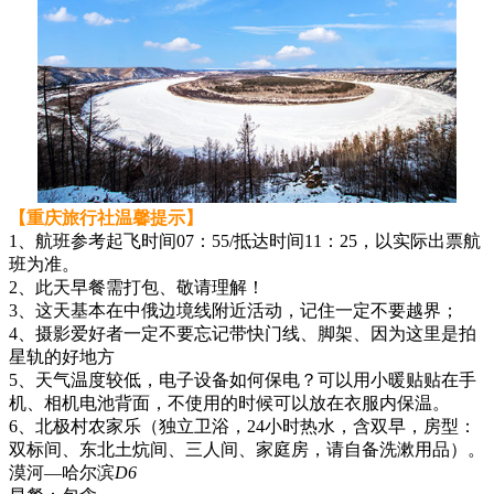
【重庆旅行社温馨提示】
1、航班参考起飞时间07：55/抵达时间11：25，以实际出票航
班为准。
2、此天早餐需打包、敬请理解！
3、这天基本在中俄边境线附近活动，记住一定不要越界；
4、摄影爱好者一定不要忘记带快门线、脚架、因为这里是拍
星轨的好地方
5、天气温度较低，电子设备如何保电？可以用小暖贴贴在手
机、相机电池背面，不使用的时候可以放在衣服内保温。
6、北极村农家乐（独立卫浴，24小时热水，含双早，房型：
双标间、东北土炕间、三人间、家庭房，请自备洗漱用品）。
漠河—哈尔滨
D6