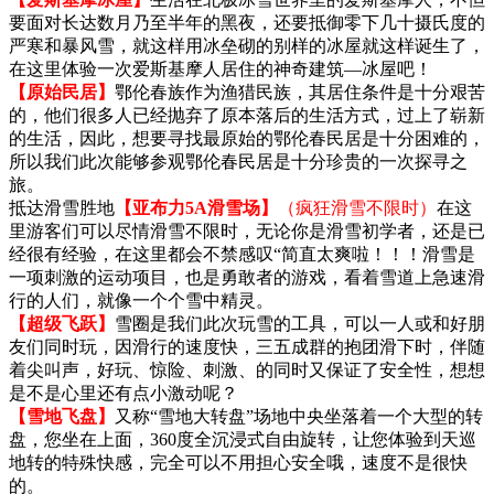
要面对长达数月乃至半年的黑夜，还要抵御零下几十摄氏度的
严寒和暴风雪，就这样用冰垒砌的别样的冰屋就这样诞生了，
在这里体验一次爱斯基摩人居住的神奇建筑—冰屋吧！
【原始民居】
鄂伦春族作为渔猎民族，其居住条件是十分艰苦
的，他们很多人已经抛弃了原本落后的生活方式，过上了崭新
的生活，因此，想要寻找最原始的鄂伦春民居是十分困难的，
所以我们此次能够参观鄂伦春民居是十分珍贵的一次探寻之
旅。
抵达滑雪胜地
【亚布力5A滑雪场】
（疯狂滑雪不限时）
在这
里游客们可以尽情滑雪不限时，无论你是滑雪初学者，还是已
经很有经验，在这里都会不禁感叹“简直太爽啦！！！滑雪是
一项刺激的运动项目，也是勇敢者的游戏，看着雪道上急速滑
行的人们，就像一个个雪中精灵。
【超级飞跃】
雪圈是我们此次玩雪的工具，可以一人或和好朋
友们同时玩，因滑行的速度快，三五成群的抱团滑下时，伴随
着尖叫声，好玩、惊险、刺激、的同时又保证了安全性，想想
是不是心里还有点小激动呢？
【雪地飞盘】
又称“雪地大转盘”场地中央坐落着一个大型的转
盘，您坐在上面，360度全沉浸式自由旋转，让您体验到天巡
地转的特殊快感，完全可以不用担心安全哦，速度不是很快
的。