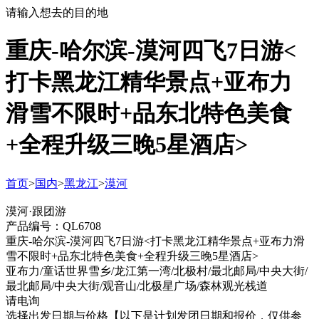
请输入想去的目的地
重庆-哈尔滨-漠河四飞7日游<
打卡黑龙江精华景点+亚布力
滑雪不限时+品东北特色美食
+全程升级三晚5星酒店>
首页
>
国内
>
黑龙江
>
漠河
漠河·跟团游
产品编号：QL6708
重庆-哈尔滨-漠河四飞7日游<打卡黑龙江精华景点+亚布力滑
雪不限时+品东北特色美食+全程升级三晚5星酒店>
亚布力/童话世界雪乡/龙江第一湾/北极村/最北邮局/中央大街/
最北邮局/中央大街/观音山/北极星广场/森林观光栈道
请电询
选择出发日期与价格
【以下是计划发团日期和报价，仅供参