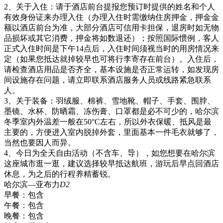
2、关于入住：请于酒店前台提报您预订时提供的姓名和个人
有效身份证来办理入住（办理入住时需缴纳住房押金，押金金
额以酒店前台为准，大部分酒店可信用卡担保，退房时如无物
品损坏或其它消费，押金将如数退还）；按照国际惯例，客人
正式入住时间是下午14点后，入住时间须视当时的用房情况来
定（如果您抵达就掉较早也可将行李寄存在前台）。入住后，
请检查酒店用品是否齐全，基本设施是否正常运转，如发现房
间设施存在问题，请立即联系酒店服务人员或线路紧急联系
人。
3、关于装备：羽绒服、棉裤、雪地靴、帽子、手套、围脖、
墨镜、水杯、防晒霜、冻伤膏、口罩都是必不可少的，哈尔滨
冬季室内外温差一般在50°C左右，所以外衣保暖、抵风是最
主要的，方便进入室内脱掉外套，里面基本一件毛衣就够了，
当然也要因人而异。
4、今日为全天自由活动（不含车、导），如您想要在哈尔滨
这座城市逛一逛，建议选择较早抵达航班，游玩后早点回酒店
休息，为之后的行程养精蓄锐。
哈尔滨—亚布力
D2
早餐：
包含
午餐：
包含
晚餐：
包含