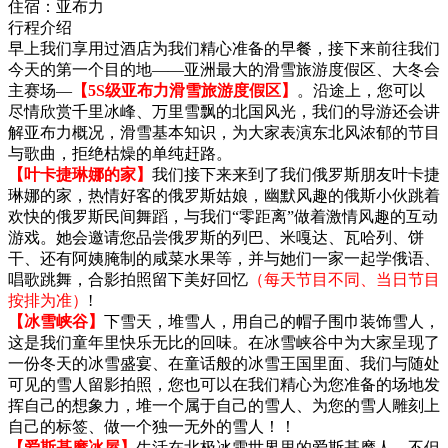
住宿：
亚布力
行程介绍
早上我们享用过酒店为我们精心准备的早餐，接下来前往我们
今天的第一个目的地——亚洲最大的滑雪旅游度假区、大冬会
主赛场—
【5S级亚布力滑雪旅游度假区】
。沿途上，您可以
尽情欣赏千里冰峰、万里雪飘的北国风光，我们的导游还会讲
解亚布力概况，滑雪基本知识，为大家表演东北风浓郁的节目
与歌曲，拒绝枯燥的单纯赶路。
【叶卡捷琳娜的家】
我们接下来来到了我们俄罗斯朋友叶卡捷
琳娜的家，热情好客的俄罗斯姑娘，幽默风趣的俄斯小伙跳着
欢快的俄罗斯民间舞蹈，与我们“零距离”做着激情风趣的互动
游戏。她会邀请您品尝俄罗斯的列巴、米嘎达、瓦哈列、饼
干、还有阿姨腌制的咸菜水果等，并与她们一家一起学俄语、
唱歌跳舞，合影拍照留下美好回忆
（每天节目不同、当日节目
按排为准）
!
【冰雪峡谷】
下雪天，堆雪人，用自己的帽子围巾装饰雪人，
这是我们童年里快乐无比的回味。在冰雪峡谷中为大家呈现了
一份冬天的冰雪盛宴、在童话般的冰雪王国里面、我们与随处
可见的雪人留影拍照，您也可以在我们精心为您准备的场地发
挥自己的想象力，堆一个属于自己的雪人、为您的雪人雕刻上
自己的标签、做一个独一无外的雪人！！
【爱斯基摩冰屋】
生活在北极冰雪世界里的爱斯基摩人，不但