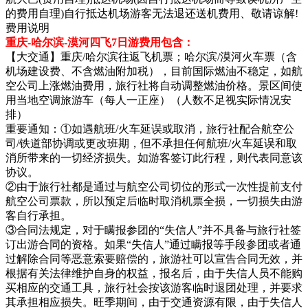
的费用自理)自行抵达机场游客无法退还送机费用、敬请谅解!
费用说明
重庆-哈尔滨-漠河四飞7日游费用包含：
【大交通】重庆/哈尔滨往返飞机票；哈尔滨/漠河火车票（含
机场建设费、不含燃油附加税），目前国际燃油不稳定，如航
空公司上涨燃油费用，旅行社将自动调整燃油价格。景区间使
用当地空调旅游车（每人一正座）（人数不足视实际情况安
排）
重要通知：①如遇航班/火车延误或取消，旅行社配合航空公
司/铁道部协调或更改班期，但不承担任何航班/火车延误和取
消所带来的一切经济损失。如游客签订此行程，则代表同意该
协议。
②由于旅行社都是通过与航空公司切位的形式一次性提前支付
航空公司票款，所以预定后临时取消机票全损，一切损失由游
客自行承担。
③合同法规定，对于瞒报参团的“失信人”并不具备与旅行社签
订出游合同的资格。如果“失信人”通过瞒报等手段参团或者通
过解除合同等恶意索要赔偿的，旅游社可以宣告合同无效，并
根据有关法律维护自身的权益，报名后，由于失信人员不能购
买相应的交通工具，旅行社会按该游客临时退团处理，并要求
其承担相应损失。旺季期间，由于交通资源有限，由于失信人