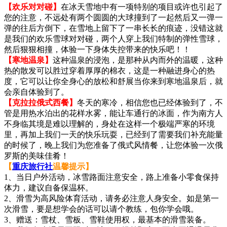
【欢乐对对碰】
在冰天雪地中有一项特别的项目或许也引起了
您的注意，不远处有两个圆圆的大球撞到了一起然后又一弹一
弹的往后方倒下，在雪地上留下了一串长长的痕迹，没错这就
是我们的欢乐雪球对对碰，两个人穿上我们特制的弹性雪球，
然后狠狠相撞，体验一下身体失控带来的快乐吧！！
【寒地温泉】
这种温泉的浸泡，是那种从内而外的温暖，这种
热的散发可以胜过穿着厚厚的棉衣，这是一种融进身心的热
度，它可以让你全身心的放松和舒展当你来到寒地温泉后，就
会亲自体验到了。
【克拉拉俄式西餐】
冬天的寒冷，相信您也已经体验到了，不
管是用热水泊出的花样水雾，能让车通行的冰面，作为南方人
不身临其境是难以理解的，身处在这样一个极端严寒的环境
里，再加上我们一天的快乐玩耍，已经到了需要我们补充能量
的时候了，晚上我们为您准备了俄式风情餐，让您体验一次俄
罗斯的美味佳肴！
【
重庆旅行社
温馨提示】
1、当日户外活动，冰雪路面注意安全，路上准备小零食保持
体力，建议自备保温杯。
2、滑雪为高风险体育活动，请务必注意人身安全。如是第一
次滑雪，要是想学会的话可以请个教练，包你学会哦。
3、赠送：雪杖、雪板、雪鞋使用权，最基本的滑雪装备。