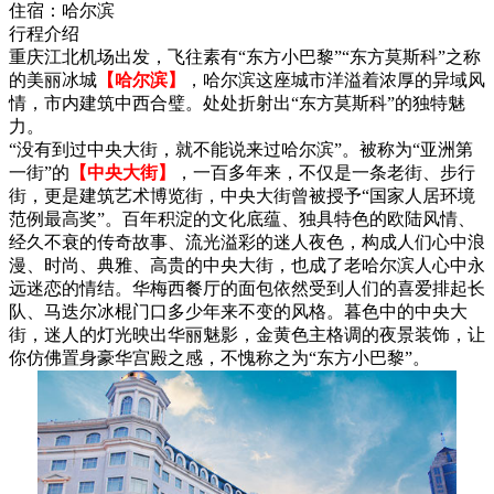
住宿：
哈尔滨
行程介绍
重庆江北机场出发，飞往素有“东方小巴黎”“东方莫斯科”之称
的美丽冰城
【哈尔滨】
，哈尔滨这座城市洋溢着浓厚的异域风
情，市内建筑中西合璧。处处折射出“东方莫斯科”的独特魅
力。
“没有到过中央大街，就不能说来过哈尔滨”。被称为“亚洲第
一街”的
【中央大街】
，一百多年来，不仅是一条老街、步行
街，更是建筑艺术博览街，中央大街曾被授予“国家人居环境
范例最高奖”。百年积淀的文化底蕴、独具特色的欧陆风情、
经久不衰的传奇故事、流光溢彩的迷人夜色，构成人们心中浪
漫、时尚、典雅、高贵的中央大街，也成了老哈尔滨人心中永
远迷恋的情结。华梅西餐厅的面包依然受到人们的喜爱排起长
队、马迭尔冰棍门口多少年来不变的风格。暮色中的中央大
街，迷人的灯光映出华丽魅影，金黄色主格调的夜景装饰，让
你仿佛置身豪华宫殿之感，不愧称之为“东方小巴黎”。