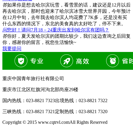
答
如果你是想去哈尔滨玩雪，看雪景的话，建议还是12月以后
再去哈尔滨，那时也迎来了哈尔滨冰雪大世界开园，今年预计
在12月中旬，去年我去哈尔滨人均花费了7K多，还是没有买
什么东西的情况下，东北的美食真的太好吃了，停不下来。
问
您好！请问7月18－24重庆出发到哈尔滨有团吗？
答
你好，夏天发哈尔滨的团期比较少，我们这边查询之后回复
你，感谢你的留言，祝您生活愉快~
我要提问
重庆中国青年旅行社有限公司
重庆市江北区红旗河沟北部尚座29楼
国内热线：
023-8821 7323
出境热线：
023-8821 7322
三峡热线：
023-8821 7321
定制热线：
023-8821 7320
Copyright © 2015 www.cqtrvl.comAll Rights Reserved