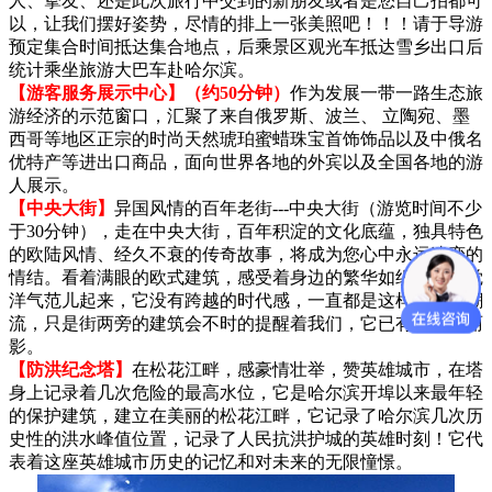
人、挚友、还是此次旅行中交到的新朋友或者是您自己拍都可
以，让我们摆好姿势，尽情的排上一张美照吧！！！请于导游
预定集合时间抵达集合地点，后乘景区观光车抵达雪乡出口后
统计乘坐旅游大巴车赴哈尔滨。
【游客服务展示中心】（约50分钟）
作为发展一带一路生态旅
游经济的示范窗口，汇聚了来自俄罗斯、波兰、 立陶宛、墨
西哥等地区正宗的时尚天然琥珀蜜蜡珠宝首饰饰品以及中俄名
优特产等进出口商品，面向世界各地的外宾以及全国各地的游
人展示。
【中央大街】
异国风情的百年老街---中央大街（游览时间不少
于30分钟），走在中央大街，百年积淀的文化底蕴，独具特色
的欧陆风情、经久不衰的传奇故事，将成为您心中永远迷恋的
情结。看着满眼的欧式建筑，感受着身边的繁华如织瞬间感觉
洋气范儿起来，它没有跨越的时代感，一直都是这样的摩登潮
流，只是街两旁的建筑会不时的提醒着我们，它已有百年的丽
影。
【防洪纪念塔】
在松花江畔，感豪情壮举，赞英雄城市，在塔
身上记录着几次危险的最高水位，它是哈尔滨开埠以来最年轻
的保护建筑，建立在美丽的松花江畔，它记录了哈尔滨几次历
史性的洪水峰值位置，记录了人民抗洪护城的英雄时刻！它代
表着这座英雄城市历史的记忆和对未来的无限憧憬。