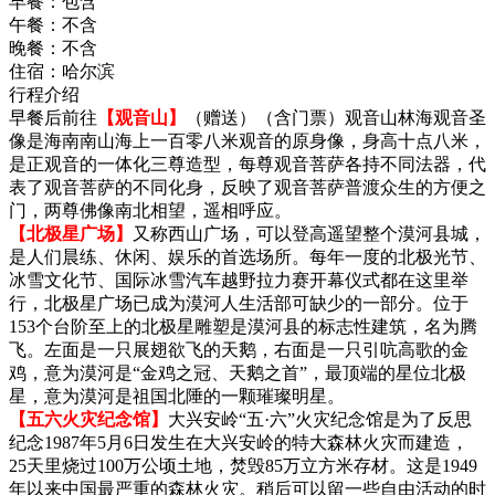
早餐：
包含
午餐：
不含
晚餐：
不含
住宿：
哈尔滨
行程介绍
早餐后前往
【观音山】
（赠送）（含门票）观音山林海观音圣
像是海南南山海上一百零八米观音的原身像，身高十点八米，
是正观音的一体化三尊造型，每尊观音菩萨各持不同法器，代
表了观音菩萨的不同化身，反映了观音菩萨普渡众生的方便之
门，两尊佛像南北相望，遥相呼应。
【北极星广场】
又称西山广场，可以登高遥望整个漠河县城，
是人们晨练、休闲、娱乐的首选场所。每年一度的北极光节、
冰雪文化节、国际冰雪汽车越野拉力赛开幕仪式都在这里举
行，北极星广场已成为漠河人生活部可缺少的一部分。位于
153个台阶至上的北极星雕塑是漠河县的标志性建筑，名为腾
飞。左面是一只展翅欲飞的天鹅，右面是一只引吭高歌的金
鸡，意为漠河是“金鸡之冠、天鹅之首”，最顶端的星位北极
星，意为漠河是祖国北陲的一颗璀璨明星。
【五六火灾纪念馆】
大兴安岭“五·六”火灾纪念馆是为了反思
纪念1987年5月6日发生在大兴安岭的特大森林火灾而建造，
25天里烧过100万公顷土地，焚毁85万立方米存材。这是1949
年以来中国最严重的森林火灾。稍后可以留一些自由活动的时