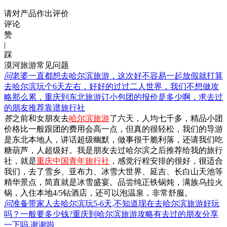
请对产品作出评价
评论
赞
|
踩
漠河旅游常见问题
问
老婆一直都想去哈尔滨旅游，这次好不容易一起放假就打算
去哈尔滨玩个6天左右，好好的过过二人世界，我们不想做攻
略那么累，重庆到东北旅游订小包团的报价是多少啊，求去过
的朋友推荐靠谱旅行社
答
之前和女朋友去
哈尔滨旅游
了六天，人均七千多，精品小团
价格比一般跟团的费用会高一点，但真的很轻松，我们的导游
是东北本地人，讲话超级幽默，做事很干脆利落，还请我们吃
糖葫芦，人超级好。我是朋友去过哈尔滨之后推荐给我的旅行
社，就是
重庆中国青年旅行社
，感觉行程安排的很好，很适合
我们，去了雪乡、亚布力、冰雪大世界、延吉、长白山天池等
精华景点，简直就是冰雪盛宴。品尝纯正铁锅炖，满族乌拉火
锅，入住本地4/5钻酒店，还可以泡温泉，非常舒服。
问
准备带家人去哈尔滨玩5-6天,不知道现在去哈尔滨旅游好玩
吗？一般要多少钱?重庆到哈尔滨旅游攻略有去过的朋友分享
一下吗,谢谢啦