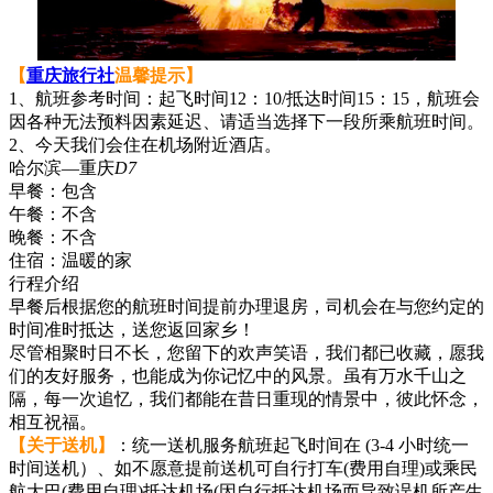
【
重庆旅行社
温馨提示】
1、航班参考时间：起飞时间12：10/抵达时间15：15，航班会
因各种无法预料因素延迟、请适当选择下一段所乘航班时间。
2、今天我们会住在机场附近酒店。
哈尔滨—重庆
D7
早餐：
包含
午餐：
不含
晚餐：
不含
住宿：
温暖的家
行程介绍
早餐后根据您的航班时间提前办理退房，司机会在与您约定的
时间准时抵达，送您返回家乡！
尽管相聚时日不长，您留下的欢声笑语，我们都已收藏，愿我
们的友好服务，也能成为你记忆中的风景。虽有万水千山之
隔，每一次追忆，我们都能在昔日重现的情景中，彼此怀念，
相互祝福。
【关于送机】
：统一送机服务航班起飞时间在 (3-4 小时统一
时间送机）、如不愿意提前送机可自行打车(费用自理)或乘民
航大巴(费用自理)抵达机场(因自行抵达机场而导致误机所产生