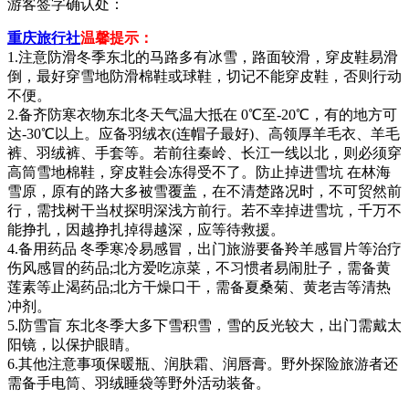
游客签字确认处：
重庆旅行社
温馨提示：
1.注意防滑冬季东北的马路多有冰雪，路面较滑，穿皮鞋易滑
倒，最好穿雪地防滑棉鞋或球鞋，切记不能穿皮鞋，否则行动
不便。
2.备齐防寒衣物东北冬天气温大抵在 0℃至-20℃，有的地方可
达-30℃以上。应备羽绒衣(连帽子最好)、高领厚羊毛衣、羊毛
裤、羽绒裤、手套等。若前往秦岭、长江一线以北，则必须穿
高筒雪地棉鞋，穿皮鞋会冻得受不了。防止掉进雪坑 在林海
雪原，原有的路大多被雪覆盖，在不清楚路况时，不可贸然前
行，需找树干当杖探明深浅方前行。若不幸掉进雪坑，千万不
能挣扎，因越挣扎掉得越深，应等待救援。
4.备用药品 冬季寒冷易感冒，出门旅游要备羚羊感冒片等治疗
伤风感冒的药品;北方爱吃凉菜，不习惯者易闹肚子，需备黄
莲素等止渴药品;北方干燥口干，需备夏桑菊、黄老吉等清热
冲剂。
5.防雪盲 东北冬季大多下雪积雪，雪的反光较大，出门需戴太
阳镜，以保护眼睛。
6.其他注意事项保暖瓶、润肤霜、润唇膏。野外探险旅游者还
需备手电筒、羽绒睡袋等野外活动装备。