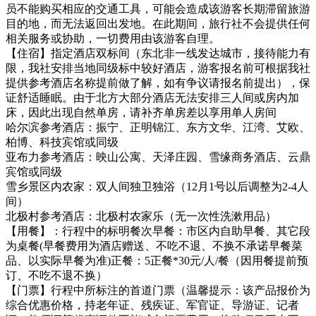
员不能购买相应的交通工具，可能会造成该游客长期滞留旅游
目的地，而无法返回出发地。在此期间，旅行社不会提供任何
相关服务或协助，一切费用由该游客自理。
【住宿】指定酒店双标间（东北非一线发达城市，接待能力有
限，我社安排当地同级标中较好酒店，游客报名前可根据我社
提供参考酒店名称提前做了解，如有争议请报名前提出），保
证舒适睡眠。由于北方大部分酒店无法安排三人间或房内加
床，因此出现自然单房，请补齐单房差以享用单人房间
哈尔滨参考酒店：振宁、正明锦江、东方文华、江湾、艾欧、
柏博、科技宾馆或同级
亚布力参考酒店：映山公寓、天泽庄园、雪缘商务酒店、云鼎
宾馆或同级
雪乡景区内农家：双人间独卫独浴（12月1号以后调整为2-4人
间）
北极村参考酒店：北极村农家乐（无一次性洗漱用品）
【用餐】：行程中的标明餐次早餐：市区内自助早餐、其它段
为桌餐(早餐费用为酒店赠送、不吃不退、不换不承诺早餐菜
品、以实际早餐为准)正餐：5正餐*30元/人/餐（因用餐提前预
订、不吃不退不换）
【门票】行程中所标注的首道门票（温馨提示：该产品报价为
综合优惠价格，持老年证、残疾证、军官证、导游证、记者