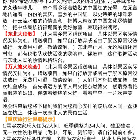
你“yao”带您体验零下20°又热情似火的东北赶集，找寻城市中
的久违年味儿！，整个雪乡泛着热烈的中国红的光晕，在无言
地传递着一份份的喜庆。雪乡的中国红，以史诗般的雄浑豪
放，行云流水般的诗情画意，把博大精深的中国文化尽情描
绘，把中华民族祈福迎新的美好愿望，表现得淋漓尽。
【东北大秧歌】
（此为雪乡景区赠送项目，具体以景区实际情
况安排为准。赠送项目，如果自行放弃或者由于景区原因没法
成行，无费用可退，敬请谅解。）东北年正月，无论城镇还是
村屯，都有秧歌队欢快活泼的唢呐声、锣鼓声，这种歌舞活动
与东北人民的热情风格结合。
【万人篝火晚会】
（此为雪乡景区赠送项目，具体以景区实际
情况安排为准。赠送项目，如果自行放弃或者由于景区原因没
法成行，无费用可退，敬请谅解。）人们用木杆搭成支架，依
次堆垒成垛，首先请远方的客人用火把点燃篝火，然后身着艳
丽服装的姑娘、伴随着燃烧的火焰，看着星空，一片欢声笑
语。
晚会结束后您将下榻到我们为您精心安排的暖炕双人间，盘腿
坐在炕上，体验一次东北人的民俗生活。
【重庆旅行社温馨提示】
1.雪乡农家乐入住为2人间、旺季调整为2-4人间、独卫独浴，
无一次性洗漱用品（毛巾、牙刷、厕纸等）请自行提前准备。
2.雪乡农家乐条件有限、多数为农家乐自营、从业人员均为农