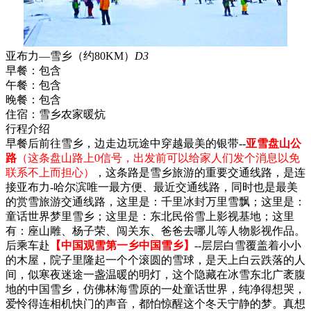
亚布力—雪乡（约80KM）
D3
早餐：
包含
午餐：
包含
晚餐：
包含
住宿：
雪乡农家暖炕
行程介绍
早餐后前往雪乡，边走边玩途中穿越最美的银带--
亚雪盘山公
路
（这条盘山路上0信号，出发前可以给家人们发个消息以免
联系不上而担心）
，这条路是雪乡旅游的重要交通线路，是连
接亚布力-哈尔滨唯一最方便、最近交通线路，同时也是最美
的赏雪旅游交通线路，这里是：千里冰封万里雪飘；这里是：
童话世界梦里雪乡；这里是：东北民俗雪上影视基地；这里
有：座山雕、杨子荣、闯关东、爸爸去哪儿等人物影视作品。
后乘车赴
【中国观雪第一乡中国雪乡】
--层层白雪覆盖着小小
的木屋，院子里隆起一个个滚圆的雪球，是天上白云跌落的人
间，似寒夜迷途一盏温暖的明灯，这个隐藏在冰雪东北广袤腹
地的中国雪乡，仿佛林海雪原的一处童话世界，纯净得想哭，
爱怜得连相机快门的声音，都怕惊醒这个冬天宁静的梦。真想