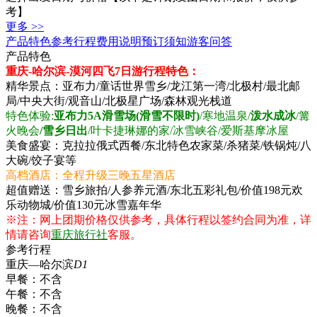
考】
更多 >>
产品特色
参考行程
费用说明
预订须知
游客问答
产品特色
重庆-哈尔滨-漠河四飞7日游行程特色：
精华景点：亚布力/童话世界雪乡/龙江第一湾/北极村/最北邮
局/中央大街/观音山/北极星广场/森林观光栈道
特色体验:
亚布力5A滑雪场(滑雪不限时)
/寒地温泉/
泼水成冰
/篝
火晚会
/雪乡日出
/叶卡捷琳娜的家/冰雪峡谷/爱斯基摩冰屋
美食盛宴：克拉拉俄式西餐/东北特色农家菜/杀猪菜/铁锅炖/八
大碗/饺子宴等
高档酒店：全程升级三晚五星酒店
超值赠送：雪乡旅拍/
人参养元酒/东北五彩礼包/价值198元欢
乐动物城/价值130元冰雪嘉年华
※注：网上团期价格仅供参考，具体行程以签约合同为准，详
情请咨询
重庆旅行社
客服。
参考行程
重庆—哈尔滨
D1
早餐：
不含
午餐：
不含
晚餐：
不含