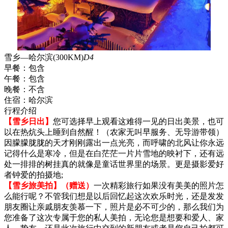
雪乡—哈尔滨(300KM)
D4
早餐：
包含
午餐：
包含
晚餐：
不含
住宿：
哈尔滨
行程介绍
【雪乡日出】
您可选择早上观看这难得一见的日出美景，也可
以在热炕头上睡到自然醒！（农家无叫早服务、无导游带领）
因朦朦胧胧的天才刚刚露出一点光亮，而呼啸的北风让你永远
记得什么是寒冷，但是在白茫茫一片片雪地的映衬下，还有远
处一排排的树挂真的就像是童话世界里的场景。更是摄影爱好
者钟爱的拍摄地;
【雪乡旅美拍】（赠送）
一次精彩旅行如果没有美美的照片怎
么能行呢？不管我们想是以后回忆起这次欢乐时光，还是发发
朋友圈让亲戚朋友羡慕一下，照片是必不可少的，那么我们为
您准备了这次专属于您的私人美拍，无论您是想要和爱人、家