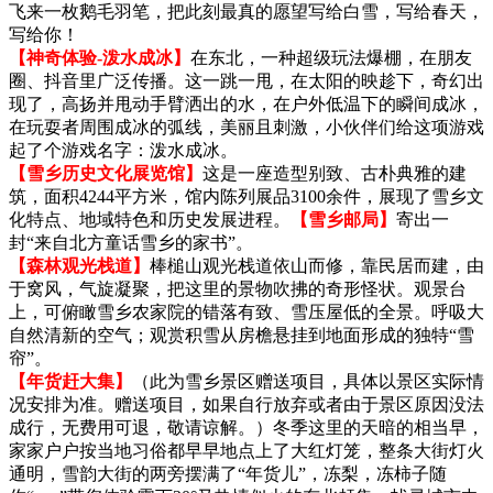
飞来一枚鹅毛羽笔，把此刻最真的愿望写给白雪，写给春天，
写给你！
【神奇体验-泼水成冰】
在东北，一种超级玩法爆棚，在朋友
圈、抖音里广泛传播。这一跳一甩，在太阳的映趁下，奇幻出
现了，高扬并甩动手臂洒出的水，在户外低温下的瞬间成冰，
在玩耍者周围成冰的弧线，美丽且刺激，小伙伴们给这项游戏
起了个游戏名字：泼水成冰。
【雪乡历史文化展览馆】
这是一座造型别致、古朴典雅的建
筑，面积4244平方米，馆内陈列展品3100余件，展现了雪乡文
化特点、地域特色和历史发展进程。
【雪乡邮局】
寄出一
封“来自北方童话雪乡的家书”。
【森林观光栈道】
棒槌山观光栈道依山而修，靠民居而建，由
于窝风，气旋凝聚，把这里的景物吹拂的奇形怪状。观景台
上，可俯瞰雪乡农家院的错落有致、雪压屋低的全景。呼吸大
自然清新的空气；观赏积雪从房檐悬挂到地面形成的独特“雪
帘”。
【年货赶大集】
（此为雪乡景区赠送项目，具体以景区实际情
况安排为准。赠送项目，如果自行放弃或者由于景区原因没法
成行，无费用可退，敬请谅解。）冬季这里的天暗的相当早，
家家户户按当地习俗都早早地点上了大红灯笼，整条大街灯火
通明，雪韵大街的两旁摆满了“年货儿”，冻梨，冻柿子随