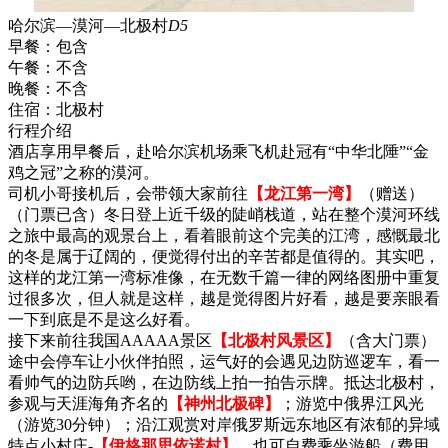
哈尔滨—漠河—北极村
D5
早餐：
包含
午餐：
不含
晚餐：
不含
住宿：
北极村
行程介绍
酒店享用早餐后，赴哈尔滨机场乘飞机赴冠有“中华北陲”“金
鸡之冠”之称的漠河。
司机小哥接机后，会带领大家前往
【龙江第一湾】
（赠送）
（门票已含）冬日登上近千级的陡峭栈道，站在整个漠河环线
之旅中最高的观景台上，看着眼前这个完美的江湾，感慨最北
的冬是属于辽阔的，便觉得付出的辛苦都是值得的。其实吧，
这样的龙江第一湾标准像，在无数千篇一律的网络图册中重复
过很多次，但人就是这样，越是觉得图片好看，越是要亲眼看
一下到底是不是这么好看。
接下来前往我国AAAAA景区
【北极村风景区】
（含大门票）
途中会停车让小伙伴拍照，运气好的会遇见边防巡逻车，看一
看帅气的边防兵哟，在边防线上拍一拍告示牌。抵达北极村，
参观与天涯海角齐名的
【神州北极碑】
；游览中俄界江风光
（游览30分钟）；沿江观赏对岸俄罗斯远东地区有浓郁的异域
特点小村庄-
【伊格那思依诺村】
，也可自费乘坐游船（费用