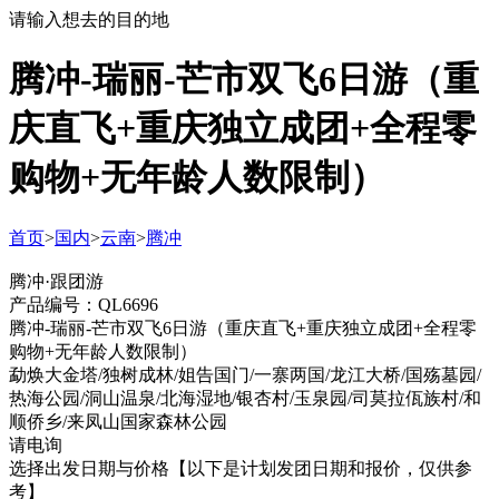
请输入想去的目的地
腾冲-瑞丽-芒市双飞6日游（重
庆直飞+重庆独立成团+全程零
购物+无年龄人数限制）
首页
>
国内
>
云南
>
腾冲
腾冲·跟团游
产品编号：QL6696
腾冲-瑞丽-芒市双飞6日游（重庆直飞+重庆独立成团+全程零
购物+无年龄人数限制）
勐焕大金塔/独树成林/姐告国门/一寨两国/龙江大桥/国殇墓园/
热海公园/洞山温泉/北海湿地/银杏村/玉泉园/司莫拉佤族村/和
顺侨乡/来凤山国家森林公园
请电询
选择出发日期与价格
【以下是计划发团日期和报价，仅供参
考】