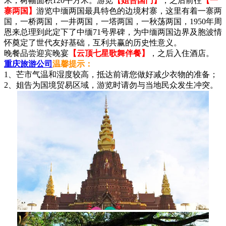
米，树幅面积120平方米。游览
【姐告国门】
，之后前往
【一
寨两国】
游览中缅两国最具特色的边境村寨，这里有着一寨两
国，一桥两国，一井两国，一塔两国，一秋荡两国，1950年周
恩来总理到此定下了中缅71号界碑，为中缅两国边界及胞波情
怀奠定了世代友好基础，互利共赢的历史性意义。
晚餐品尝迎宾晚宴
【云顶七星歌舞伴餐】
，之后入住酒店。
重庆旅游公司
温馨提示：
1、芒市气温和湿度较高，抵达前请您做好减少衣物的准备；
2、姐告为国境贸易区域，游览时请勿与当地民众发生冲突。