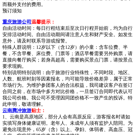
而额外支付的费用。
预订须知
重庆旅游公司
温馨提示：
自由活动时间：每日行程结束后至次日行程开始前，均为自行
安排活动时间。自由活动期间请注意人生和财产安全。如发生
意外，请及时联系导游或报警。
特殊人群说明：12岁以下（含12岁）的小童：含车位费、半
餐，不含早餐、床位费、门票等；酒店早餐需要另外购票，请
直接向餐厅购买；若身高超高，需要购买景点门票，请按景点
要求现购。
特别说明特别说明：由于旅游行业特殊性，不同时段、地区、
人数、航班时刻等因素报名，均可能导致价格差异，属于正常
市场行为。为维护参团客人的合法权益，我司建议客户在签订
合同之前，在市场中多方对比价格，一旦签订合同即代表认可
我公司价格。我公司不受理因同团价格不一致产生的投诉。特
此申明，敬请理解。
云南腾冲旅游
贴士：
1、云南是高原地区，部分人会有高原反应，游客报名时请如
实填写身体健康证明。老年人、未成年人须有监护人陪同。为
避免出现意外，65岁（含）以上、孕妇、体弱者、高血压、冠