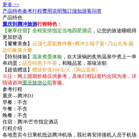
更多 >>
产品特色
参考行程
费用说明
预订须知
游客问答
产品特色
重庆到腾冲旅游
行程特色：
【奢享住宿】全程安排指定当地四星酒店
，让您的旅途睡眠得
更加舒适
【饕餮美食】
云顶七星歌舞伴餐+腾冲土锅子宴+刀山火海-极
边印象篝火餐
【特别体验】
温泉煮蛋体验
，在大滚锅的炙热温泉中煮上一串
串鸡蛋；
品尝特色下午茶
，和顺品茗，茶味浓郁
【超值赠送】
赠送价值168元/人《洞山温泉》
※注：网上团期价格仅供参考，具体行程以签约合同为准，详
情请咨询
重庆旅游公司
客服。
参考行程
重庆—腾冲
D1
早餐：
不含
午餐：
不含
晚餐：
不含
住宿：
腾冲/芒市指定酒店
行程介绍
各地贵宾今日乘机抵达腾冲机场，我社将安排接机人员于机场