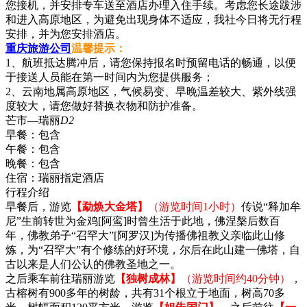
您接机，并安排专车送至酒店办理入住手续。考虑您长途跋涉
和进入高原地区，为避免出现身体不适应，我社今日将无行程
安排，并为您安排酒店。
重庆旅游公司
温馨提示：
1、航班抵达腾冲后，请您保持报名时预留电话的畅通，以便
于接送人员能在第一时间内为您提供服务；
2、云南地属高原地区，气候易变、早晚温差较大、紫外线强
度较大，请您做好替换衣物和防护准备。
芒市—瑞丽
D2
早餐：
包含
午餐：
包含
晚餐：
包含
住宿：
瑞丽指定酒店
行程介绍
早餐后，游览
【勐焕大金塔】
（游览时间1小时）
传说“释加牟
尼”生前转世为金鸡[阿鸾]时曾生活于此地，佛涅槃后数百
年，佛教弟子“召罕大”[阿罗汉]为传播佛祖教义亲临此山修
炼，为“召罕大”有个修练的好环境，尔后在此山建一佛塔，自
古以来是人们公认的佛教圣地之一。
之后乘车前往瑞丽游览
【独树成林】
（游览时间约40分钟）
，
古榕树有900多年的树龄，共有31个根立于地面，树高70多