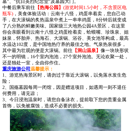
墓"、"抗日英烈纪念堂"及墓园大门。
中餐后乘车前往
【热海公园】
(游览时间1.5小时，不含景区电
瓶车)
，美食体验活动：云南十八怪，鸡蛋串着卖，您自己动
手，在大滚锅的炙热温泉中煮上一串串鸡蛋，8分钟后就变成
了八分熟的鲜嫩美味。国家级三大地热公园4A景区，在这里
你会亲眼看到云南十八怪之鸡蛋栓着卖，蛤蟆嘴、珍珠泉、姐
妹泉，怀胎井、热海石、大滚锅、浴谷、美女池等构成，最高
水温达102度，是中国地热疗养的最佳之地。气泉热泉很多，
其中最为壮观的便是大滚锅。前往
【洞山温泉】
像一块块形状
不一的明镜，16个室内泡池，27个室外泡池。无论欢聚一处，
还是独处一室，全由你作住。
重庆旅游公司
温馨提示：
1、游览热海景区时，请勿过于靠近大滚锅，以免落水发生危
险；
2、国殇墓园每周一闭馆，因是赠送项目，如遇周一则不退任
何费用，请见谅；
3、今日浸泡温泉时，请您自备泳衣，提前取下您的贵重金属
首饰，以免被腐蚀，造成不必要的损失。