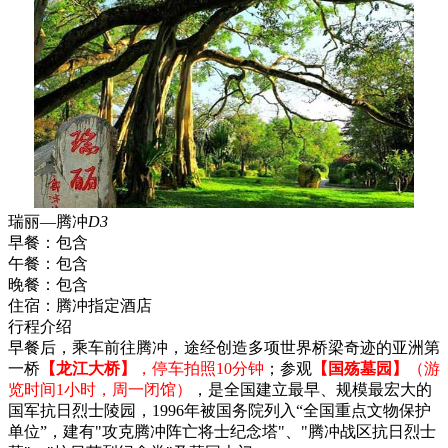
瑞丽—腾冲
D3
早餐：
包含
午餐：
包含
晚餐：
包含
住宿：
腾冲指定酒店
行程介绍
早餐后，乘车前往腾冲，途经创造多项世界桥梁奇迹的亚洲第
一桥
【龙江大桥】
，停车拍照10分钟
；参观
【国殇墓园】
（游
览时间1小时，周一闭馆）
，是全国建立最早、规模最宏大的
国军抗日烈士陵园，1996年被国务院列入“全国重点文物保护
单位”，建有"攻克腾冲阵亡将士纪念塔"、"腾冲战区抗日烈士