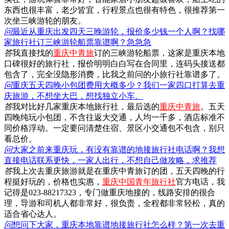
东西也很丰富，老少皆宜，行程景点也很有特色，很推荐第一
次坐三峡游轮的朋友。
问
最近从重庆出发四天三晚游轮，报价多少钱一个人啊？找哪
家旅行社订三峡游轮船票靠谱啊？急急急
答
我直接找的
重庆中青旅
订的三峡游轮船票，这家是重庆本地
口碑很好的旅行社，报价明明白白写在合同里，连码头接送都
包含了，完全没隐形消费，比我之前问的小旅行社靠谱多了。
问
重庆五天四晚小包团费用大概多少？我们一家四口打算去重
庆旅游，不想坐大巴，想找独立小车。
答
我对比好几家重庆本地旅行社，最后选的
重庆中青旅
。五天
四晚纯玩小包团，不含往返大交通，人均一千多，酒店标准不
同价格浮动。一定要问清楚住宿、景区小交通包不包含，别只
看总价。
问
大家之前来重庆玩，有没有靠谱的地接旅行社电话啊？我想
直接电话联系更快，一家人出行，不想自己做攻略，求推荐
答
我上次去重庆旅游就是在重庆中青旅订的团，五天四晚的行
程挺好玩的，价格也实惠，
重庆中国青年旅行社
官方电话，我
记得是023-88217323，专门做重庆地接的，线路安排的很合
理，导游和司机人都非常好，很负责，全程都非常轻松，真的
适合省心达人。
问
想问下大家，重庆本地靠谱地接旅行社怎么样？第一次去重