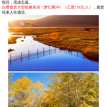
悦目，流连忘返。
自费观赏大型歌舞表演《梦幻腾冲》（乙票178元/人）
，观赏
结束入住酒店。