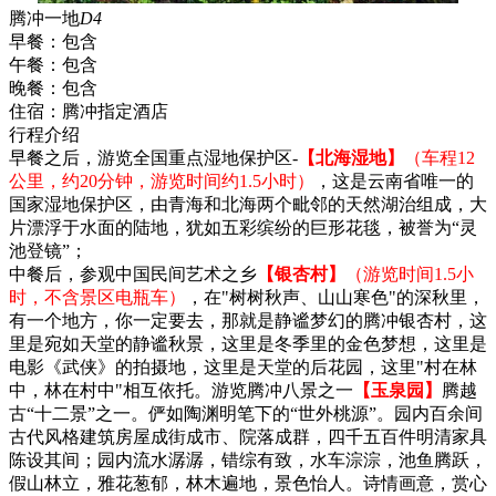
腾冲一地
D4
早餐：
包含
午餐：
包含
晚餐：
包含
住宿：
腾冲指定酒店
行程介绍
早餐之后，游览全国重点湿地保护区-
【北海湿地】
（车程12
公里，约20分钟，游览时间约1.5小时）
，这是云南省唯一的
国家湿地保护区，由青海和北海两个毗邻的天然湖治组成，大
片漂浮于水面的陆地，犹如五彩缤纷的巨形花毯，被誉为“灵
池登镜”；
中餐后，参观中国民间艺术之乡
【银杏村】
（游览时间1.5小
时，不含景区电瓶车）
，在"树树秋声、山山寒色"的深秋里，
有一个地方，你一定要去，那就是静谧梦幻的腾冲银杏村，这
里是宛如天堂的静谧秋景，这里是冬季里的金色梦想，这里是
电影《武侠》的拍摄地，这里是天堂的后花园，这里"村在林
中，林在村中"相互依托。游览腾冲八景之一
【玉泉园】
腾越
古“十二景”之一。俨如陶渊明笔下的“世外桃源”。园内百余间
古代风格建筑房屋成街成市、院落成群，四千五百件明清家具
陈设其间；园内流水潺潺，错综有致，水车淙淙，池鱼腾跃，
假山林立，雅花葱郁，林木遍地，景色怡人。诗情画意，赏心