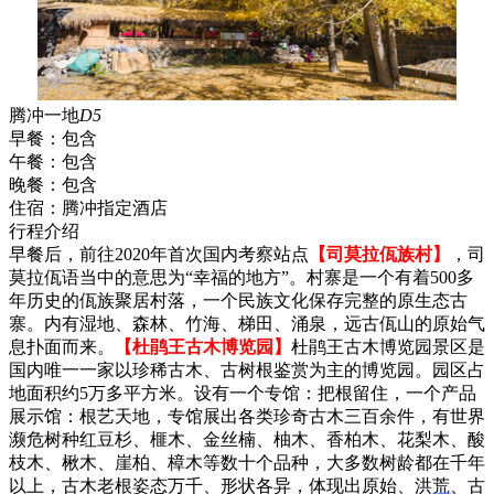
腾冲一地
D5
早餐：
包含
午餐：
包含
晚餐：
包含
住宿：
腾冲指定酒店
行程介绍
早餐后，前往2020年首次国内考察站点
【司莫拉佤族村】
，司
莫拉佤语当中的意思为“幸福的地方”。村寨是一个有着500多
年历史的佤族聚居村落，一个民族文化保存完整的原生态古
寨。内有湿地、森林、竹海、梯田、涌泉，远古佤山的原始气
息扑面而来。
【杜鹃王古木博览园】
杜鹃王古木博览园景区是
国内唯一一家以珍稀古木、古树根鉴赏为主的博览园。园区占
地面积约5万多平方米。设有一个专馆：把根留住，一个产品
展示馆：根艺天地，专馆展出各类珍奇古木三百余件，有世界
濒危树种红豆杉、榧木、金丝楠、柚木、香柏木、花梨木、酸
枝木、楸木、崖柏、樟木等数十个品种，大多数树龄都在千年
以上，古木老根姿态万千、形状各异，体现出原始、洪荒、古