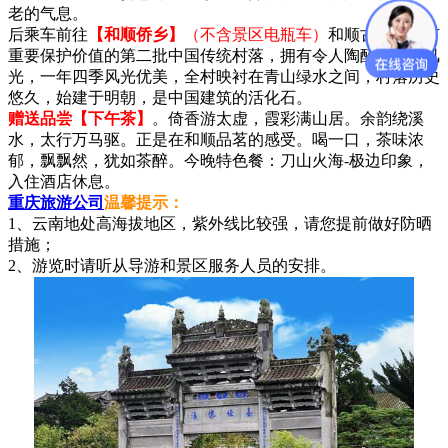
老的气息。
后乘车前往
【和顺侨乡】
（不含景区电瓶车）
和顺古镇是具有
重要保护价值的第二批中国传统村落，拥有令人陶醉的田园风
光，一年四季风光优美，全村映衬在青山绿水之间，村落历史
悠久，始建于明朝，是中国建筑的活化石。
赠送品尝【下午茶】
。倚香游太虚，霞彩满山居。余韵绕溪
水，太行万马驱。正是在和顺品茗的感受。喝一口，茶味浓
郁，飘飘然，犹如茶醉。今晚特色餐：刀山火海-极边印象，
入住酒店休息。
重庆旅游公司
温馨提示：
1、云南地处高海拔地区，紫外线比较强，请您提前做好防晒
措施；
2、游览时请听从导游和景区服务人员的安排。