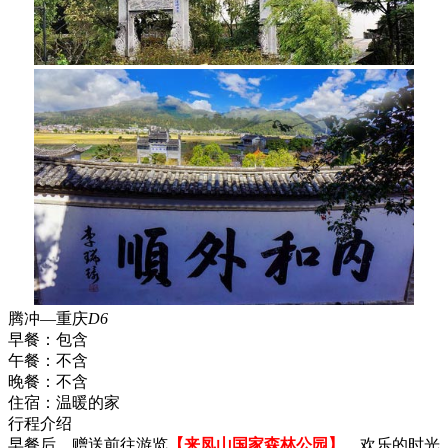
腾冲—重庆
D6
早餐：
包含
午餐：
不含
晚餐：
不含
住宿：
温暖的家
行程介绍
早餐后，赠送前往游览
【来凤山国家森林公园】
，欢乐的时光