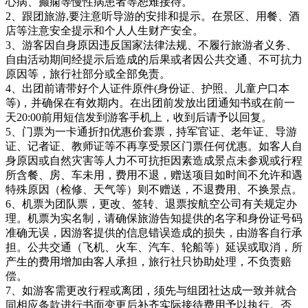
心病、癫痫等慢性病患者等恕难接待。
2、跟团旅游,要注意听导游的安排和提示。在景区、用餐、酒
店等注意安全提示和个人人生财产安全。
3、游客因自身原因违反国家法律法规、不履行旅游者义务、
自由活动期间经提示后造成的后果或者因公共交通、不可抗力
原因等，旅行社部分或全部免责。
4、出团前请带好个人证件原件(身份证、护照、儿童户口本
等)，并确保在有效期内。在出团前发放出团通知书或在前一
天20:00前用短信发到游客手机上，收到后请予以回复。
5、门票为一卡通折扣优惠价套票，持军官证、老年证、导游
证、记者证、教师证等不再享受景区门票任何优惠。如客人自
身原因或自然灾害等人力不可抗拒因素造成景点未参观或行程
所含餐、房、车未用，费用不退，赠送项目如时间不允许和遇
特殊原因（检修、天气等）则不赠送，不退费用、不换景点。
6、机票为团队票，更改、签转、退票按航空公司有关规定办
理。机票为实名制，请确保旅游告知提供的名字和身份证号码
准确无误，因游客提供的信息错误造成的损失，由游客自行承
担。公共交通（飞机、火车、汽车、轮船等）延误或取消，所
产生的费用增加由客人承担，旅行社只协助处理，不负责赔
偿。
7、如游客需更改行程或离团，须先与组团社达成一致并就合
同相应条款进行书面变更后补齐实际接待费用予以执行。否