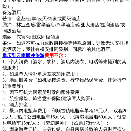
安全标准：旅行社已为游客购买了旅行社组合险（旅行社责任
险）。
备选酒店
芒市：金丛/云丰/云天/锦豪或同级酒店
腾冲：林业金盾/雷华酒店/兴华酒店/南亚大酒店/嘉润酒店/或
同级酒店
瑞丽：东宝/秋田或同级酒店
备注：如遇不可抗力或政府接待等特殊原因，导致无法安排指
定酒店时，我社有权安排同级别、同标准的其他酒店。
重庆到云南腾冲旅游
费用不含：
1、个人消费（酒水、饮料、酒店内洗衣、电话等未提到的其
他服务）
2、如遇单人请补单房差或加床费用；
3、地面服务费（如机场接送费、行李物品保管费、托运行李
超重费等）；
4、因不可抗力因素所引致的额外费用；
5、航空保险、旅游意外保险(建议客人购买)；
6、酒店押金；
7、景点内电瓶车费用：和顺古镇电瓶车单程15元/人、双程20
元/人，热海公园电瓶车15元/人，北海湿地游船60元人，银杏
村电瓶车15元/人；《梦幻腾冲》（乙票178元/人）；
8、因旅游者违约、自身过错、自身疾病导致的人身财产损失