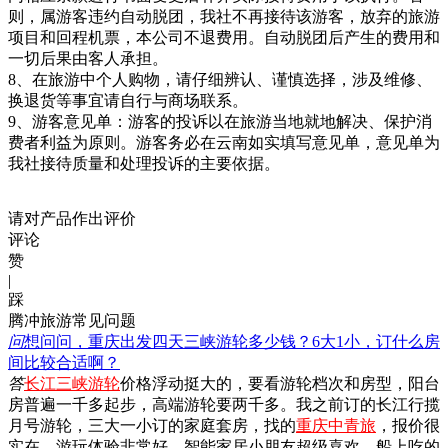
则，属游客违约自动脱团，我社不再接待该游客，放弃的旅游
项目和回程机票，本公司不退费用。自动脱团后产生的费用和
一切后果由客人承担。
8、在旅游中个人购物，请仔细辨认、谨慎选择，涉及维修、
换退货等事宜请自行与商场联系。
9、游客意见单：游客的投诉以在旅游当地就地解决、保护消
费者利益为原则。游客务必在云南如实填写意见单，意见单为
我社接待质量和处理投诉的主要依据。
请对产品作出评价
评论
赞
|
踩
腾冲旅游常见问题
问
想问问，重庆出发四天三峡游轮多少钱？6大1小，订什么房
间比较合适啊？
答
长江三峡游轮
价格浮动挺大的，要看游轮档次和房型，阳台
房普遍一千多起步，高端游轮要两千多。我之前订的长江行揽
月号游轮，三大一小订的家庭套房，找的
重庆中青旅
，报价很
实在，游玩体验非常好，智能家居小朋友超级喜欢，船上吃的