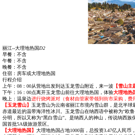
丽江--大理地热国
D2
早餐：
不含
午餐：
不含
晚餐：
不含
住宿：
房车或大理地热国
行程介绍
上午：08：00从营地出发到达玉龙雪山附近，来一波
【雪山主
下午：16：00点离开玉龙雪山前往大理地热国，体验
大理地热
晚上：温泉边
进行烧烤派对（食材由管家带领到街市采购，费
【玉龙雪山】
玉龙雪山为云南省丽江市境内雪山群，是北半球最
赤道最近的温带海洋性冰川。玉龙雪山在纳西语中被称为“欧鲁”
分明，所以又称为“黑白雪山”。是纳西人的神山，传说纳西族保护
国首批5A级旅游景区。
【大理地热国】
大理地热国占地1000亩，总投资3.47亿