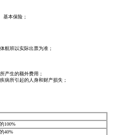
、基本保险；
具体航班以实际出票为准；
素所产生的额外费用；
身疾病所引起的人身和财产损失；
100%
的40%