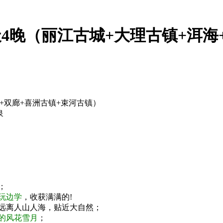
4晚（丽江古城+大理古镇+洱海
+双廊+喜洲古镇+束河古镇）
泉
】
；
玩边学
，收获满满的!
远离人山人海，贴近大自然；
的风花雪月
；