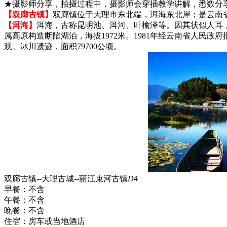
★摄影师分享，拍摄过程中，摄影师会穿插教学讲解，悉数分
【双廊古镇】
双廊镇位于大理市东北端，洱海东北岸；是云南省
【洱海】
洱海，古称昆明池、洱河、叶榆泽等。因其状似人耳
属高原构造断陷湖泊，海拔1972米。1981年经云南省人民
观、冰川遗迹，面积79700公顷。
双廊古镇--大理古城--丽江束河古镇
D4
早餐：
不含
午餐：
不含
晚餐：
不含
住宿：
房车或当地酒店