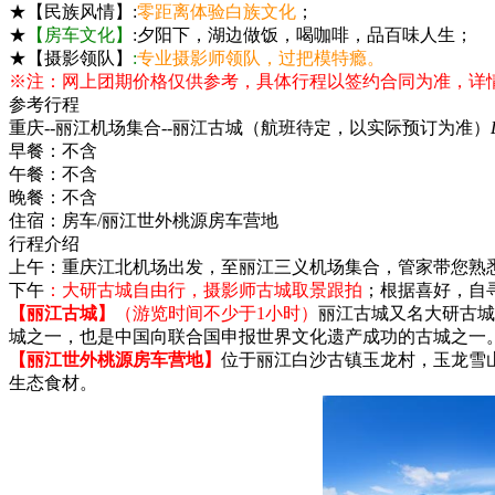
★【民族风情】:
零距离体验白族文化
；
★
【房车文化】
:夕阳下，湖边做饭，喝咖啡，品百味人生；
★【摄影领队】
:
专业摄影师领队，过把模特瘾。
※注：网上团期价格仅供参考，具体行程以签约合同为准，详
参考行程
重庆--丽江机场集合--丽江古城（航班待定，以实际预订为准）
早餐：
不含
午餐：
不含
晚餐：
不含
住宿：
房车/丽江世外桃源房车营地
行程介绍
上午：重庆江北机场出发，至丽江三义机场集合，管家带您熟
下午
：大研古城自由行，摄影师古城取景跟拍
；根据喜好，自
【丽江古城】
（游览时间不少于1小时）
丽江古城又名大研古城
城之一，也是中国向联合国申报世界文化遗产成功的古城之一
【丽江世外桃源房车营地】
位于丽江白沙古镇玉龙村，玉龙雪
生态食材。