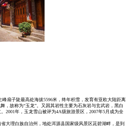
峰扇子陡最高处海拔5596米，终年积雪，发育有亚欧大陆距离
飞舞，故称为“玉龙”。又因其岩性主要为石灰岩与玄武岩，黑白
2001年，玉龙雪山被评为4A级旅游景区，2007年5月成为全
云南省大理白族自治州，地处洱源县国家级风景区茈碧湖畔，是到