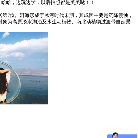
！哈哈，边玩边学，以后拍照都是美美哒！！
居第7位。洱海形成于冰河时代末期，其成因主要是沉降侵蚀，
保护对象为高原淡水湖泊及水生动植物、南北动植物过渡带自然景