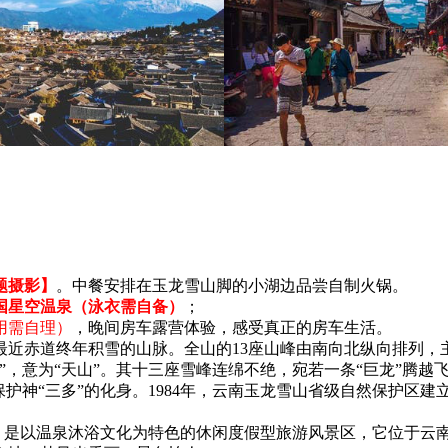
题摄影】
。中餐安排在玉龙雪山脚的小湖边品尝自制火锅。
国星空温泉（泳衣需自备）
；
用需自理）
，晚间房车露营体验，感受真正的房车生活。
近赤道终年积雪的山脉。全山的13座山峰由南向北纵向排列，主
，意为“天山”。其十三座雪峰连绵不绝，宛若一条“巨龙”腾越
神“三多”的化身。1984年，云南玉龙雪山省级自然保护区建立。
人民币，是以温泉沐浴文化为特色的休闲度假型旅游风景区，它位于