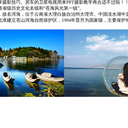
享摄影技巧。房车的卫星电视用来PPT摄影教学再合适不过啦！
省级历史文化名镇和“苍海风光第一镇”。
，故名洱海，位于云南省大理白族自治州大理市。中国淡水湖中
政府批准建立苍山洱海自然保护区，1994年晋升为国家级，主要