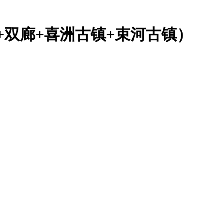
+双廊+喜洲古镇+束河古镇）