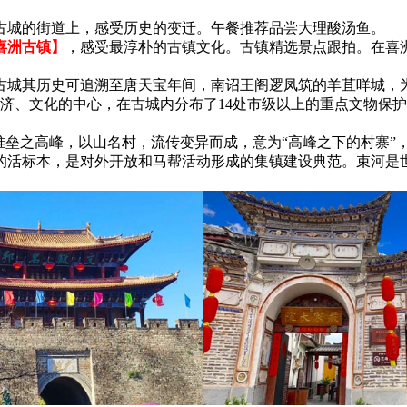
古城的街道上，感受历史的变迁。午餐推荐品尝大理酸汤鱼。
喜洲古镇】
，感受最淳朴的古镇文化。古镇精选景点跟拍。在喜
城其历史可追溯至唐天宝年间，南诏王阁逻凤筑的羊苴咩城，为其
经济、文化的中心，在古城内分布了14处市级以上的重点文物保
堆垒之高峰，以山名村，流传变异而成，意为“高峰之下的村寨
活标本，是对外开放和马帮活动形成的集镇建设典范。束河是世