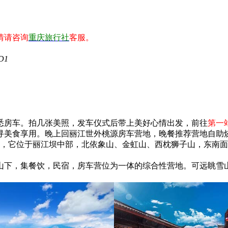
情请咨询
重庆旅行社
客服。
D1
悉房车。拍几张美照，发车仪式后带上美好心情出发，前往
第一
寻美食享用。晚上回丽江世外桃源房车营地，晚餐推荐营地自助
，它位于丽江坝中部，北依象山、金虹山、西枕狮子山，东南面
。
山下，集餐饮，民宿，房车营位为一体的综合性营地。可远眺雪