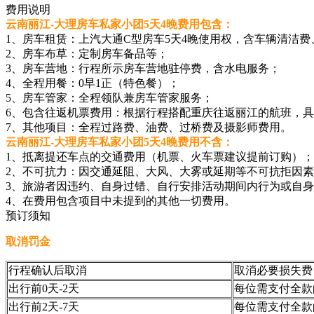
费用说明
云南丽江-大理房车私家小团5天4晚费用包含：
1、房车租赁：上汽大通C型房车5天4晚使用权，含车辆清洁费
2、房车布草：定制房车备品等；
3、房车营地：行程所示房车营地驻停费，含水电服务；
4、全程用餐：0早1正（特色餐）；
5、房车管家：全程领队兼房车管家服务；
6、包含往返机票费用：根据行程搭配重庆往返丽江的航班，
7、其他项目：全程过路费、油费、过桥费及摄影师费用。
云南丽江-大理房车私家小团5天4晚费用不含：
1、抵离提还车点的交通费用（机票、火车票建议提前订购）；
2、不可抗力：因交通延阻、大风、大雾或延期等不可抗拒因
3、旅游者因违约、自身过错、自行安排活动期间内行为或自
4、在费用包含项目中未提到的其他一切费用。
预订须知
取消罚金
行程确认后取消
取消必要损失费
出行前0天-2天
每位需支付全款的
出行前2天-7天
每位需支付全款