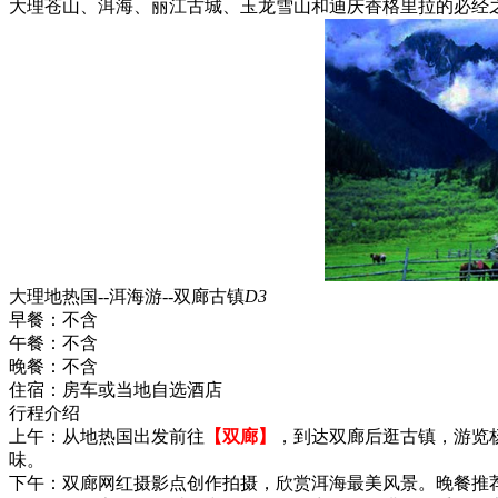
大理苍山、洱海、丽江古城、玉龙雪山和迪庆香格里拉的必经
大理地热国--洱海游--双廊古镇
D3
早餐：
不含
午餐：
不含
晚餐：
不含
住宿：
房车或当地自选酒店
行程介绍
上午：从地热国出发前往
【双廊】
，到达双廊后逛古镇，游览杨
味。
下午：双廊网红摄影点创作拍摄，欣赏洱海最美风景。晚餐推