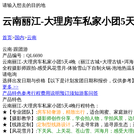
请输入想去的目的地
云南丽江-大理房车私家小团5天
首页
>
国内
>
云南
云南·跟团游
产品编号：QL6690
云南丽江-大理房车私家小团5天4晚（丽江古城+大理古镇+洱海
全程摄影师跟拍-感受风花雪月-体验雪山下自制火锅-泡地热温
请电询
选择出发日期与价格
【以下是计划发团日期和报价，仅供参考
更多 >>
产品特色
参考行程
费用说明
预订须知
游客问答
产品特色
云南丽江-大理房车私家小团5天4晚行程特色：
★【专业团队】:
房车轻奢游，精致出行
，适合闺蜜、家庭旅行
★【摄影教学】:
摄影师创作分享，学会拍人物，学拍风景，边
★【线路定制】:
定制型线路设计
，不走寻常路，追寻原生态；
★【风花雪月】:
下关风、上关花、苍山雪、洱海月；感受大理