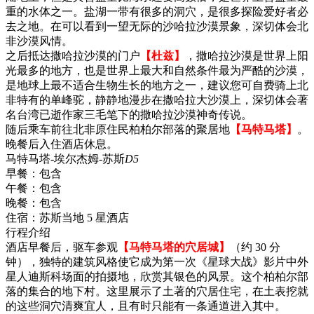
重的水体之一。盐湖一带有很多的洞穴，是很多探险爱好者必
去之地。在可以看到一望无际的沙哈拉沙漠景象，深切体会北
非沙漠风情。
之后抵达撒哈拉沙漠的门户
【杜兹】
，撒哈拉沙漠是世界上阳
光最多的地方，也是世界上最大和自然条件最为严酷的沙漠，
是地球上最不适合生物生长的地方之一，建议您可自费骑上北
非特有的单峰驼，静静地漫步在撒哈拉大沙漠上，深切体会著
名台湾已逝作家三毛笔下的撒哈拉沙漠神奇传说。
随后乘车前往北非原住民柏柏尔部落的聚居地
【马特马塔】
。
晚餐后入住酒店休息。
马特马塔-埃尔杰姆-苏斯
D5
早餐：
包含
午餐：
包含
晚餐：
包含
住宿：
苏斯当地 5 星酒店
行程介绍
酒店早餐后，驱车参观
【马特马塔的穴居城】
（约 30 分
钟），独特的建筑风格使它成为第一次《星球大战》影片中外
星人迪斯科场面的拍摄地，欣赏其银色的风景。这个柏柏尔部
落的集合的地下村。这里展示了土著的穴居住宅，在土表挖就
的这些洞穴清爽宜人，且有时只能有一条通道进入其中。