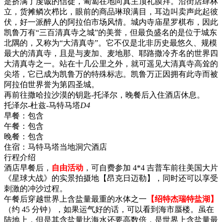
是挤满了虔诚的信徒，匍匐在地向真主顶礼膜拜。沿街店肆林
立，货摊鳞次栉比，眼前的商品琳琅满目，耳边叫卖声此起彼
伏，好一派醉人的阿拉伯市场风情。城内寺庙星罗棋布，因此
凯鲁万有“三百清真寺之城”的美誉，但最负盛名的是位于城东
北隅的，又称为“大清真寺”。它不仅是北非历史最悠久、规模
最大的清真寺，且是与麦加、麦地那、耶路撒冷齐名的世界四
大清真寺之一。站在十几公里之外，就可遥见大清真寺高耸的
尖塔，它已成为凯鲁万的特殊标志。凯鲁万正因拥有此寺而被
阿拉伯世界誉为第四圣城。
再前往撒哈拉沙漠的钥匙-托泽尔，晚餐后入住酒店休息。
托泽尔-杜兹-马特马塔
D4
早餐：
包含
午餐：
包含
晚餐：
包含
住宿：
马特马塔当地洞穴酒店
行程介绍
酒店早餐后，
自由活动
，可自费参加 4*4 吉普车前往美国大片
《星球大战》的实景拍摄地【昂克日迈勒】，同时还可以享受
刺激的冲沙过程。
午餐后穿越世界上含盐量最重的水体之一
【绍特杰瑞特盐湖】
（约 45 分钟），如果运气好的话，可以看到海市蜃楼。虽在
陆地上，但是其含盐量比海水还要高数倍，是世界上含盐量最