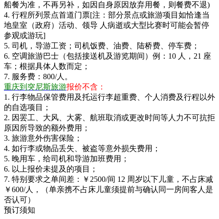
船餐为准，不再另补，如因自身原因放弃用餐，则餐费不退)
4. 行程所列景点首道门票[注：部分景点或旅游项目如恰逢当
地皇室（政府）活动、领导 人病逝或大型比赛时可能会暂停
参观或游玩]
5. 司机，导游工资；司机饭费、油费、陆桥费、停车费；
6. 空调旅游巴士（包括接送机及游览期间）例：10 人，21 座
车；根据具体人数而定；
7. 服务费：800/人。
重庆到突尼斯旅游
报价不含：
1. 行李物品保管费用及托运行李超重费、个人消费及行程以外
的自选项目；
2. 因罢工、大风、大雾、航班取消或更改时间等人力不可抗拒
原因所导致的额外费用；
3. 旅游意外伤害保险；
4. 如行李或物品丢失、被盗等意外损失费用；
5. 晚用车，给司机和导游加班费用；
6. 以上报价未提及的项目；
7. 特别要求之单间差：￥2500/间 12 周岁以下儿童，不占床减
￥600/人，（单亲携不占床儿童须提前与确认同一房间客人是
否认可）
预订须知