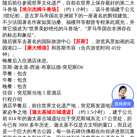
随后前往参观世界文化遗产，目前在世界上保存最好的第二大
斗兽场
【埃尔杰姆斗兽场】
（约 1 小时），该斗兽场建于公元
3世纪初，是古罗马帝国在非洲留下的一座著名的辉煌建筑。
不少法国著名作家如莫泊桑、福楼拜等都曾专程来此观光，并
将它描述为“世界美妙绝伦的斗兽场”、“罗马帝国在非洲存在
的标志和象征”。
随后驱车去著名的国际旅游中心
【苏斯】
，游览风景如画的花
园港口—
【康大维港】
和苏斯市容（合共游览时间 45分
钟）。
晚餐后入住酒店休息。
苏斯-迦太基-西迪·布塞以德-突尼斯
D6
早餐：
包含
午餐：
包含
晚餐：
包含
住宿：
突尼斯当地 5 星酒店
行程介绍
酒店早餐后，前往世界文化遗产地，突尼斯发源地迦太基是兵
家必争之地
【迦太基城古城遗迹】
（约 1.5小时），建于公元
前 814 年的迦太基古城遗址位于突尼斯城东北 17 公里处，距
今已有 3000 多年历史。迦太基不仅是古文明的窗口，而且还
是一个巨大的考古公园，每一块石碑仿佛都在向你讲述那沉重