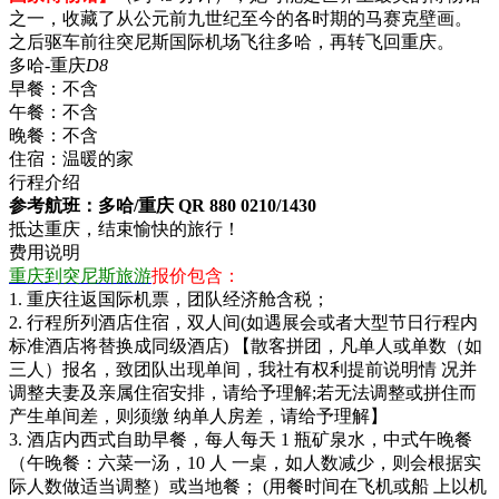
之一，收藏了从公元前九世纪至今的各时期的马赛克壁画。
之后驱车前往突尼斯国际机场飞往多哈，再转飞回重庆。
多哈-重庆
D8
早餐：
不含
午餐：
不含
晚餐：
不含
住宿：
温暖的家
行程介绍
参考航班：多哈/重庆 QR 880 0210/1430
抵达重庆，结束愉快的旅行！
费用说明
重庆到突尼斯旅游
报价包含：
1. 重庆往返国际机票，团队经济舱含税；
2. 行程所列酒店住宿，双人间(如遇展会或者大型节日行程内
标准酒店将替换成同级酒店) 【散客拼团，凡单人或单数（如
三人）报名，致团队出现单间，我社有权利提前说明情 况并
调整夫妻及亲属住宿安排，请给予理解;若无法调整或拼住而
产生单间差，则须缴 纳单人房差，请给予理解】
3. 酒店内西式自助早餐，每人每天 1 瓶矿泉水，中式午晚餐
（午晚餐：六菜一汤，10 人 一桌，如人数减少，则会根据实
际人数做适当调整）或当地餐； (用餐时间在飞机或船 上以机