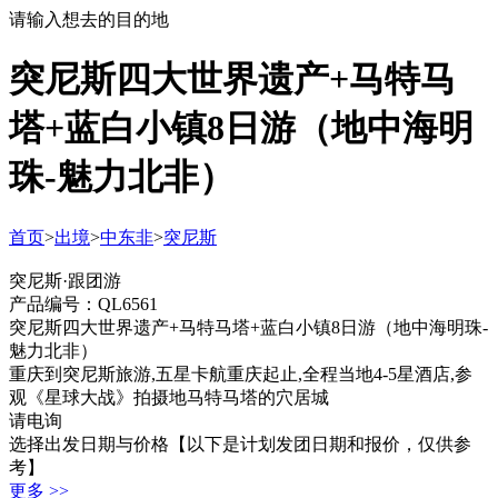
请输入想去的目的地
突尼斯四大世界遗产+马特马
塔+蓝白小镇8日游
（地中海明
珠-魅力北非）
首页
>
出境
>
中东非
>
突尼斯
突尼斯·跟团游
产品编号：QL6561
突尼斯四大世界遗产+马特马塔+蓝白小镇8日游
（地中海明珠-
魅力北非）
重庆到突尼斯旅游,五星卡航重庆起止,全程当地4-5星酒店,参
观《星球大战》拍摄地马特马塔的穴居城
请电询
选择出发日期与价格
【以下是计划发团日期和报价，仅供参
考】
更多 >>