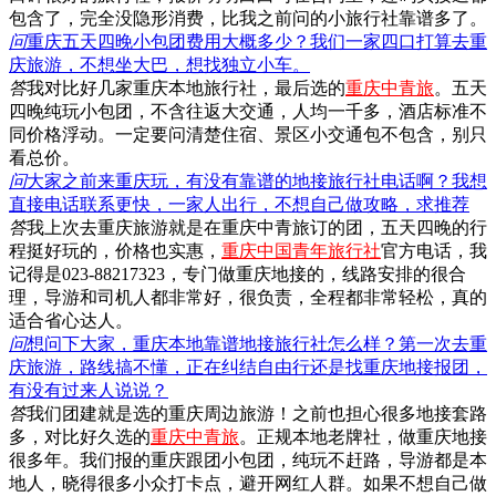
包含了，完全没隐形消费，比我之前问的小旅行社靠谱多了。
问
重庆五天四晚小包团费用大概多少？我们一家四口打算去重
庆旅游，不想坐大巴，想找独立小车。
答
我对比好几家重庆本地旅行社，最后选的
重庆中青旅
。五天
四晚纯玩小包团，不含往返大交通，人均一千多，酒店标准不
同价格浮动。一定要问清楚住宿、景区小交通包不包含，别只
看总价。
问
大家之前来重庆玩，有没有靠谱的地接旅行社电话啊？我想
直接电话联系更快，一家人出行，不想自己做攻略，求推荐
答
我上次去重庆旅游就是在重庆中青旅订的团，五天四晚的行
程挺好玩的，价格也实惠，
重庆中国青年旅行社
官方电话，我
记得是023-88217323，专门做重庆地接的，线路安排的很合
理，导游和司机人都非常好，很负责，全程都非常轻松，真的
适合省心达人。
问
想问下大家，重庆本地靠谱地接旅行社怎么样？第一次去重
庆旅游，路线搞不懂，正在纠结自由行还是找重庆地接报团，
有没有过来人说说？
答
我们团建就是选的重庆周边旅游！之前也担心很多地接套路
多，对比好久选的
重庆中青旅
。正规本地老牌社，做重庆地接
很多年。我们报的重庆跟团小包团，纯玩不赶路，导游都是本
地人，晓得很多小众打卡点，避开网红人群。如果不想自己做