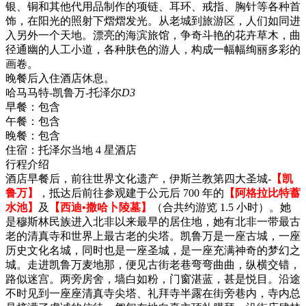
银、铜和其他代用品制作的项链、耳环、戒指、胸针等各种首
饰，在阳光的照射下熠熠发光。从老城到旅游区，人们如同进
入另外一个天地。漂亮的海滨旅馆，争奇斗艳的花卉草木，曲
径通幽的人工小道，各种肤色的游人，构成一幅幅绚丽多彩的
画卷。
晚餐后入住酒店休息。
哈马马特-凯鲁万-托泽尔
D3
早餐：
包含
午餐：
包含
晚餐：
包含
住宿：
托泽尔当地 4 星酒店
行程介绍
酒店早餐后，前往世界文化遗产，伊斯兰教第四大圣城-
【凯
鲁万】
，抵达后前往参观建于公元后 700 年的
【阿格拉比特蓄
水池】
及
【西迪•撒哈卜陵墓】
（合共约游览 1.5 小时）。她
是穆斯林民族进入北非以来最早的居住地，她有北非一带最古
老的清真寺和世界上最古老的尖塔。凯鲁万是一座古城，一座
历史文化名城，同时也是一座圣城，是一座充满神奇的梦幻之
城。走进凯鲁万麦地那，便见古街老巷弯弯曲曲，纵横交错，
路似迷宫。两旁房舍，墙白如粉，门窗湛蓝，甚是悦目。沿途
不时见到一座座清真寺尖塔、礼拜寺半露在街旁巷内，寺内总