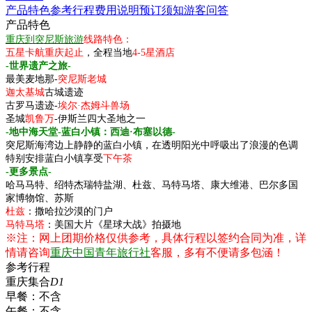
产品特色
参考行程
费用说明
预订须知
游客问答
产品特色
重庆到突尼斯旅游
线路特色：
五星卡航重庆起止
，全程当地
4-5星酒店
-世界遗产之旅-
最美麦地那-
突尼斯老城
迦太基城
古城遗迹
古罗马遗迹-
埃尔·杰姆斗兽场
圣城
凯鲁万
-伊斯兰四大圣地之一
-地中海天堂-蓝白小镇：西迪·布塞以德-
突尼斯海湾边上静静的蓝白小镇，在透明阳光中呼吸出了浪漫的色调
特别安排蓝白小镇享受
下午茶
-更多景点-
哈马马特、绍特杰瑞特盐湖、杜兹、马特马塔、康大维港、巴尔多国
家博物馆、苏斯
杜兹
：撒哈拉沙漠的门户
马特马塔
：美国大片《星球大战》拍摄地
※注：网上团期价格仅供参考，具体行程以签约合同为准，详
情请咨询
重庆中国青年旅行社
客服，多有不便请多包涵！
参考行程
重庆集合
D1
早餐：
不含
午餐：
不含