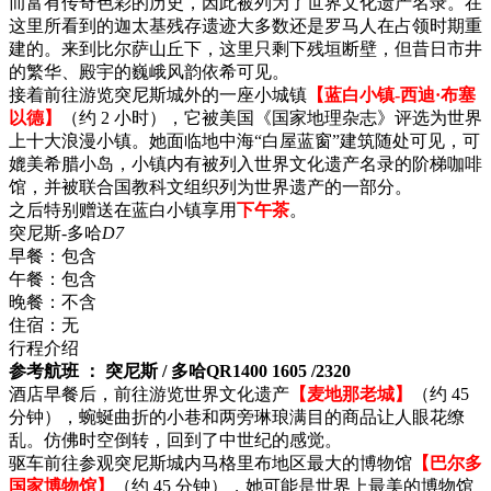
而富有传奇色彩的历史，因此被列为了世界文化遗产名录。在
这里所看到的迦太基残存遗迹大多数还是罗马人在占领时期重
建的。来到比尔萨山丘下，这里只剩下残垣断壁，但昔日市井
的繁华、殿宇的巍峨风韵依希可见。
接着前往游览突尼斯城外的一座小城镇
【蓝白小镇-西迪·布塞
以德】
（约 2 小时），它被美国《国家地理杂志》评选为世界
上十大浪漫小镇。她面临地中海“白屋蓝窗”建筑随处可见，可
媲美希腊小岛，小镇内有被列入世界文化遗产名录的阶梯咖啡
馆，并被联合国教科文组织列为世界遗产的一部分。
之后特别赠送在蓝白小镇享用
下午茶
。
突尼斯-多哈
D7
早餐：
包含
午餐：
包含
晚餐：
不含
住宿：
无
行程介绍
参考航班 ： 突尼斯 / 多哈QR1400 1605 /2320
酒店早餐后，前往游览世界文化遗产
【麦地那老城】
（约 45
分钟），蜿蜒曲折的小巷和两旁琳琅满目的商品让人眼花缭
乱。仿佛时空倒转，回到了中世纪的感觉。
驱车前往参观突尼斯城内马格里布地区最大的博物馆
【巴尔多
国家博物馆】
（约 45 分钟），她可能是世界上最美的博物馆