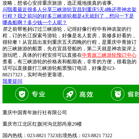
攻略，想省心安排重庆旅游，选正规地接真的省事。
问
我看最近很多人分享三峡游轮宜昌到重庆5天4晚还带神农架
行程？我之前问的好多三峡游轮都是4天就到了，想问一下是
哪条船啊？多少钱一个人呢？
答
之前帮爸妈订过三峡游轮，记得好像行程中有神农架的行
程，订的长江探索号游轮，好像是名人套房，装修多好看的，
很轻奢！从宜昌出发到重庆五天四晚的行程，是重庆中青旅订
的三峡旅游的船票，先在宜昌登船的，第二天就是神农架岸上
游玩吧，具体的行程安排可以直接在
中青旅三峡游轮预订中心
查看，有三峡游轮的价格表和船期表，非常的方便，很着急的
话可以直接拨打三峡游轮船票预订电话，好像是023-
88217323，实时询价更靠谱。
我要提问
重庆中国青年旅行社有限公司
重庆市江北区红旗河沟北部尚座29楼
国内热线：
023-8821 7323
出境热线：
023-8821 7322