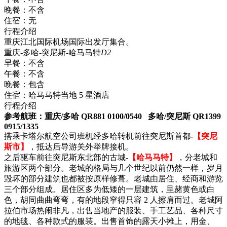
晚餐：
不含
住宿：
无
行程介绍
重庆江北国际机场国际出发厅集合。
重庆-多哈-突尼斯-哈马马特
D2
早餐：
不含
午餐：
不含
晚餐：
包含
住宿：
哈马马特当地 5 星酒店
行程介绍
参考航班：重庆/多哈 QR881 0100/0540 多哈/突尼斯 QR1399
0915/1335
搭乘卡塔尔航空公司班机经多哈转机前往突尼斯首都-
【突尼
斯市】
，抵达后导游关外举牌接机。
之后驱车前往突尼斯东北部的古城-
【哈马马特】
，分老城和
旅游区两个部分。老城的格局与几个世纪以前仍然一样，岁月
毁坏的部分建筑也都被按原样修葺。老城由居住、经商和游览
三个部分组成。居住区多为低矮的一层建筑，呈赭黄色或白
色，胡同曲曲弯弯，有的地段窄得只容 2 人擦肩而过。老城阿
拉伯市场热闹非凡，出售当地产的服装、手工艺品、各种尺寸
的地毯、各种款式的服装。出售首饰的露天小摊上，用金、