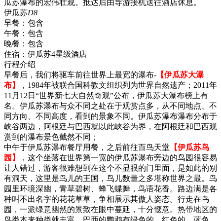
瓜苏瀑布的宏伟壮观。抵达后由导游接机送往酒店休息。
伊瓜苏
D8
早餐：
包含
午餐：
包含
晚餐：
包含
住宿：
伊瓜苏4星级酒店
行程介绍
早餐后，我们将驱车前往世界上最宽的瀑布-
【伊瓜苏大瀑
布】
，1984年被联合国科教文组织列为世界自然遗产；2011年
11月12日“世界新七大自然奇观”公布，伊瓜苏大瀑布榜上有
名。伊瓜苏瀑布与众不同之处在于观赏点多，从不同地点、不
同方向、不同高度，看到的景象不同。伊瓜苏瀑布瀑布分布于
峡谷两边，阿根廷与巴西就以此峡谷为界，在阿根廷和巴西观
赏到的瀑布景色截然不同；
中午于伊瓜苏瀑布餐厅用餐，之后前往百鸟天堂
【伊瓜苏鸟
园】
，这个坐落在世界第一宽的伊瓜苏瀑布旁边的鸟园很容易
让人错过，游客很难想到在这个不显眼的门里面，是如此的别
有洞天，这里是鸟儿的王国，鸟儿数量之多堪称世界之最。鸟
园里环境深幽，青草碧树、蜂飞蝶舞，鸟语花香。路边满是各
种叫不出名字的花花草草，争相展示其傲人姿态。行走在鸟
园，一派绿意幽然的景致在眼中蔓延，十分惬意。热带地区的
鸟类本来种类就丰富，巴西的鹦鹉有绿色的、红色的、蓝色