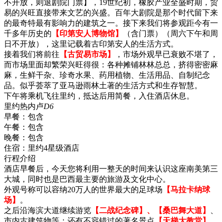
不开放，则退剧院门票】，19世纪初，橡胶产业全盛时期，贸
易的兴旺直接带来文艺的兴盛。百年大剧院是那个时代留下来
的最奇特最有影响力的建筑之一。接下来我们将参观距今有一
千多年历史的
【印第安人博物馆】
（含门票）（周六下午和周
日不开放），这里记载着古印第安人的生活方式。
接着我们将前往
【古贸易市场】
，市场外观早已衰败不堪了，
而市场里面却繁荣兴旺得很：各种摊铺林林总总，挤得密密麻
麻，生鲜干杂、珍奇水果、药用植物、生活用品、自制纪念
品。似乎荟萃了亚马逊雨林土著的生活方式和生存智慧。
下午将乘机飞往里约，抵达后用简餐，入住酒店休息。
里约热内卢
D6
早餐：
包含
午餐：
包含
晚餐：
包含
住宿：
里约4星级酒店
行程介绍
酒店早餐后，今天您将利用一整天的时间来认识这座南美第三
大城，同时也是巴西最主要的旅游及文化中心。
外观号称可以容纳20万人的世界最大的足球场
【马拉卡纳球
场】
。
之后沿海滨大道继续游览
【二战纪念碑】、【桑巴舞大道】
、
市内古建筑物等；还有不容错过的著名景点
【天梯大教堂】
，