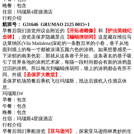
晚餐：
包含
住宿：
玛瑙斯4星级酒店
行程介绍
航班号： G31646 GRUMAO 2125 0015+1
早餐后我们游览州议会附近的
【开拓者雕像】
和
【护法英雄纪
念碑】
；游览圣保罗隐藏景点
【蝙蝠侠胡同】
这是藏在维拉马
达莱纳区(Vila Madalena)深处的一条数百米的小巷，巷子从地
面到墙上的每一寸都被涂满五颜六色的涂鸦。如果想要感受一
下浓郁的南美色彩，那就从这条巷子开始。这条著名的巷子吸
引了世界各地的涂鸦艺术家，每隔一段时间都会有新的涂鸦盖
过旧的涂鸦。所以每次到蝙蝠侠胡同，墙上的涂鸦都会有所不
同。外观
【圣保罗大教堂】
。
圣保罗机场简餐后乘机飞往玛瑙斯，抵达后接机入住酒店休
息。
玛瑙斯
D4
早餐：
包含
午餐：
包含
晚餐：
包含
住宿：
玛瑙斯4星级酒店
行程介绍
早餐后我们乘船游览
【亚马逊河】
，探索亚马逊雨林奥妙的生