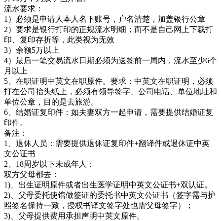
流水要求：
1）必须是申请人本人名下账号，户名清楚，加盖银行公章
2）要求是银行打印的正规流水明细；而不是自己网上下载打
印、复印存折等，此类视为无效
3）余额5万以上
4）最后一笔交易流水日期必须为送签前一周内，流水至少6个
月以上
5、在职证明中英文在职原件。要求：中英文在职证明，必须
打在公司抬头纸上，必须有领导签字、公司电话、单位地址和
单位公章，目的是去旅游。
6、结婚证复印件：如夫妻双方一起申请，需要提供结婚证复
印件。
备注：
1、退休人员：需要提供退休证复印件+翻译件或退休证中英
文公证书
2、18周岁以下未成年人：
双方父母都去：
1)、出生证明原件或者出生医学证明中英文公证书+双认证。
2)、父母委托使馆做签证的委托书中英文公证书（签字需与护
照签名保持一致，授权书译文签字处也需父母签字）；
3)、父母提供费用承担声明中英文原件。