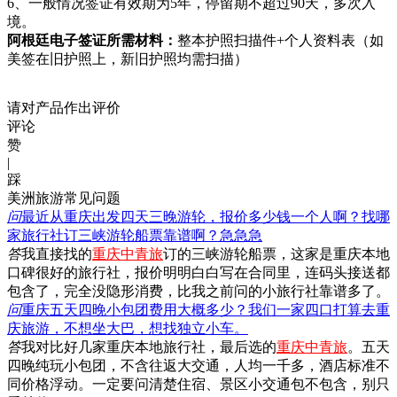
6、一般情况签证有效期为5年，停留期不超过90天，多次入
境。
阿根廷电子签证所需材料：
整本护照扫描件+个人资料表（如
美签在旧护照上，新旧护照均需扫描）
请对产品作出评价
评论
赞
|
踩
美洲旅游常见问题
问
最近从重庆出发四天三晚游轮，报价多少钱一个人啊？找哪
家旅行社订三峡游轮船票靠谱啊？急急急
答
我直接找的
重庆中青旅
订的三峡游轮船票，这家是重庆本地
口碑很好的旅行社，报价明明白白写在合同里，连码头接送都
包含了，完全没隐形消费，比我之前问的小旅行社靠谱多了。
问
重庆五天四晚小包团费用大概多少？我们一家四口打算去重
庆旅游，不想坐大巴，想找独立小车。
答
我对比好几家重庆本地旅行社，最后选的
重庆中青旅
。五天
四晚纯玩小包团，不含往返大交通，人均一千多，酒店标准不
同价格浮动。一定要问清楚住宿、景区小交通包不包含，别只