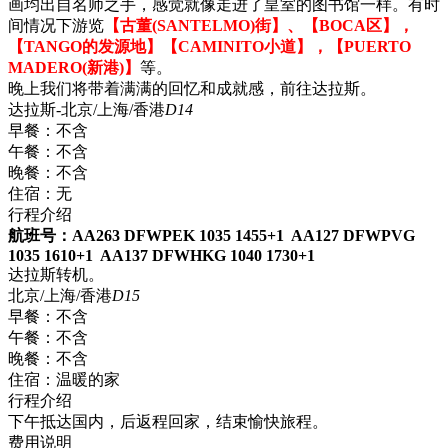
画均出自名师之手，感觉就像走进了皇室的图书馆一样。有时
间情况下游览
【古董(SANTELMO)街】、【BOCA区】，
【TANGO的发源地】【CAMINITO小道】，【PUERTO
MADERO(新港)】
等。
晚上我们将带着满满的回忆和成就感，前往达拉斯。
达拉斯-北京/上海/香港
D14
早餐：
不含
午餐：
不含
晚餐：
不含
住宿：
无
行程介绍
航班号：AA263 DFWPEK 1035 1455+1 AA127 DFWPVG
1035 1610+1 AA137 DFWHKG 1040 1730+1
达拉斯转机。
北京/上海/香港
D15
早餐：
不含
午餐：
不含
晚餐：
不含
住宿：
温暖的家
行程介绍
下午抵达国内，后返程回家，结束愉快旅程。
费用说明