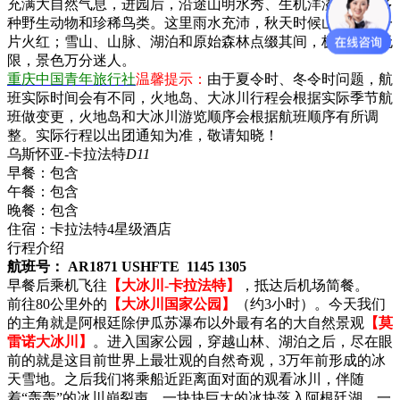
充满大自然气息，进园后，沿途山明水秀、生机洋溢，还有多
种野生动物和珍稀鸟类。这里雨水充沛，秋天时候山坡落叶一
片火红；雪山、山脉、湖泊和原始森林点缀其间，极地风光无
限，景色万分迷人。
重庆中国青年旅行社
温馨提示：
由于夏令时、冬令时问题，航
班实际时间会有不同，火地岛、大冰川行程会根据实际季节航
班做变更，火地岛和大冰川游览顺序会根据航班顺序有所调
整。实际行程以出团通知为准，敬请知晓！
乌斯怀亚-卡拉法特
D11
早餐：
包含
午餐：
包含
晚餐：
包含
住宿：
卡拉法特4星级酒店
行程介绍
航班号： AR1871 USHFTE 1145 1305
早餐后乘机飞往
【大冰川-卡拉法特】
，抵达后机场简餐。
前往80公里外的
【大冰川国家公园】
（约3小时）。今天我们
的主角就是阿根廷除伊瓜苏瀑布以外最有名的大自然景观
【莫
雷诺大冰川】
。进入国家公园，穿越山林、湖泊之后，尽在眼
前的就是这目前世界上最壮观的自然奇观，3万年前形成的冰
天雪地。之后我们将乘船近距离面对面的观看冰川，伴随
着“轰轰”的冰川崩裂声，一块块巨大的冰块落入阿根廷湖，一