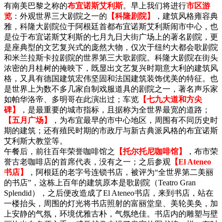
有南美巴黎之称的
布宜诺斯艾利斯
。早上我们将进行
市区游
览
：外观世界三大剧院之一的
【科隆剧院】
，建筑风格雍容典
雅，科隆大剧院位于阿根廷首都布宜诺斯艾利斯闹市中心，也
是位于布宜诺斯艾利斯的七月九日大街广场上的著名剧院，更
是座典型的文艺复兴式的庞然大物，仅次于纽约大都会歌剧院
和米兰拉斯卡拉剧院的世界第三大歌剧院。科隆大剧院在街头
浓密的月桂树的掩映下，既显出文艺复兴时期意大利的建筑风
格，又具有德国建筑宏伟坚固和法国建筑装饰优美的特征。也
是世界上为数不多几家自制戏服道具的剧院之一，著名声乐家
如帕华洛帝、多明哥在此演出过；车览
【七九大道和方尖
碑】
，是最重要的城市指标，且据称为全世界最宽的道路；
【五月广场】
，为布宜最早的市中心地区，周围有不同历史时
期的建筑；还有殖民时期的市政厅与新古典派风格的布宜诺斯
艾利斯大教堂等。
午餐后，前往百年荣誉咖啡馆之
【托尔托尼咖啡馆】
，布市荣
誉古老咖啡店的首席代表，没有之一；之后参观
【El Ateneo
书店】
，阿根廷的老字号连锁书店，被评为“全世界第二美丽
的书店”，这栋上百年的建筑原本是歌剧院（Teatro Gran
Splendid），之后便改造成了El Ateneo书店，来到书店，站在
一楼抬头，周围的灯光将书店照射的富丽堂皇、美轮美奂，加
上安静的气氛，环境优雅古朴，气氛绝佳。书店内的雕塑与壁