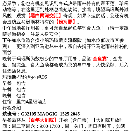
态景致，您也有机会见识到各式热带雨林特有的帝王莲、珍稀
动物等；在这里还到处栖息着短吻鳄。接着，眺望玛瑙斯外滩
风貌，观赏
【黑白两河交汇】
奇观，如果幸运的话，您还有机
会造访亚马逊雨林特有的
【粉河豚】
。
中午当地餐厅用餐，更可亲自拿起鱼竿钓食人鱼！（请一定跟
随导游指令，注意人身安全）
下午如水位适合换小船玛瑙斯支流探险（如水位低改市区参
观），更深入到亚马逊丛林中，亲自去揭开亚马逊雨林神秘的
面纱；
晚餐于玛瑙斯为数极少的中餐厅用餐，品尝‘
全鱼宴
’，金龙
鱼、银龙鱼、食人鱼汤都会成为您的盘中餐，大快朵颐。后入
住酒店休息。
玛瑙斯-里约热内卢
D5
早餐：
包含
午餐：
包含
晚餐：
包含
住宿：
里约4星级酒店
行程介绍
航班号：G32105 MAOGIG 1525 2045
早餐后将从
【百年大剧院】
开始（含门票）【大剧院开放时
间：周二至周六：9:00-17:00，周一关门，周日有时开，如遇