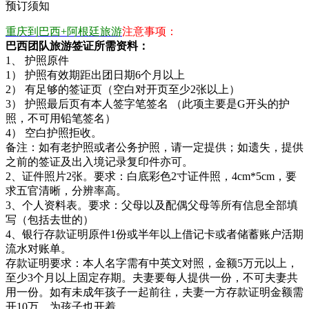
预订须知
重庆到巴西+阿根廷旅游
注意事项：
巴西团队旅游签证所需资料：
1、 护照原件
1） 护照有效期距出团日期6个月以上
2） 有足够的签证页（空白对开页至少2张以上）
3） 护照最后页有本人签字笔签名 （此项主要是G开头的护
照，不可用铅笔签名）
4） 空白护照拒收。
备注：如有老护照或者公务护照，请一定提供；如遗失，提供
之前的签证及出入境记录复印件亦可。
2、证件照片2张。要求：白底彩色2寸证件照，4cm*5cm，要
求五官清晰，分辨率高。
3、个人资料表。要求：父母以及配偶父母等所有信息全部填
写（包括去世的）
4、银行存款证明原件1份或半年以上借记卡或者储蓄账户活期
流水对账单。
存款证明要求：本人名字需有中英文对照，金额5万元以上，
至少3个月以上固定存期。夫妻要每人提供一份，不可夫妻共
用一份。如有未成年孩子一起前往，夫妻一方存款证明金额需
开10万，为孩子也开着。