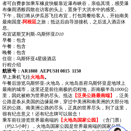
者可自费参加乘车橡皮快艇靠近瀑布峡谷，亲临其境，感受瀑
布像雨洒般四散在访客的头上，置身于大洪水中的感受。
下午，我们将从伊瓜苏飞往布宜，打包简餐给客人，开始南美
最南国度-
阿根廷
之旅；抵达后由导游接机，之后送入酒店休
息。
布宜诺斯艾利斯-乌斯怀亚
D10
早餐：
包含
午餐：
包含
晚餐：
包含
住宿：
乌斯怀亚4星级酒店
行程介绍
航班号：AR1888 AEPUSH 0815 1150
早上乘机飞往
火地岛
。
午餐后游览乌斯怀亚-火地岛，火地岛首府乌斯怀亚是地球上
最南的城市，这里还是前往南极的启程地，距南极半岛1000公
里，因此被称为世界的尽头。抵达
【泛美公路最南端】
，泛美
公路是条从美国的边缘延伸，穿过中美洲和南美洲的大部分地
区的公路。南美洲公路的尽头，正真的世界尽头，到了这里，
很有纪念意义！还有纪念牌可以留念！
乘车前往游览世界最南端的
【火地岛国家公园】
（含门票）
（约2.5小时），火地岛国家公园是世界最南端的国家公园，