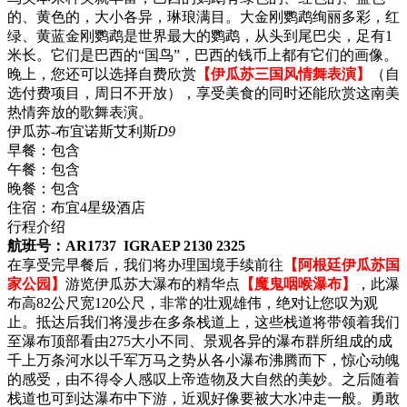
的、黄色的，大小各异，琳琅满目。大金刚鹦鹉绚丽多彩，红
绿、黄蓝金刚鹦鹉是世界最大的鹦鹉，从头到尾巴尖，足有1
米长。它们是巴西的“国鸟”，巴西的钱币上都有它们的画像。
晚上，您还可以选择自费欣赏
【伊瓜苏三国风情舞表演】
（自
选付费项目，周日不开放），享受美食的同时还能欣赏这南美
热情奔放的歌舞表演。
伊瓜苏-布宜诺斯艾利斯
D9
早餐：
包含
午餐：
包含
晚餐：
包含
住宿：
布宜4星级酒店
行程介绍
航班号：AR1737 IGRAEP 2130 2325
在享受完早餐后，我们将办理国境手续前往
【阿根廷伊瓜苏国
家公园】
游览伊瓜苏大瀑布的精华点
【魔鬼咽喉瀑布】
，此瀑
布高82公尺宽120公尺，非常的壮观雄伟，绝对让您叹为观
止。抵达后我们将漫步在多条栈道上，这些栈道将带领着我们
至瀑布顶部看由275大小不同、景观各异的瀑布群所组成的成
千上万条河水以千军万马之势从各小瀑布沸腾而下，惊心动魄
的感受，由不得令人感叹上帝造物及大自然的美妙。之后随着
栈道也可到达瀑布中下游，近观好像要被大水冲走一般。勇敢