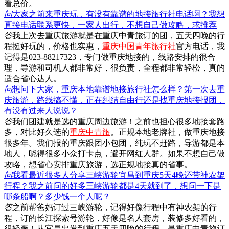
看总价。
问
大家之前来重庆玩，有没有靠谱的地接旅行社电话啊？我想
直接电话联系更快，一家人出行，不想自己做攻略，求推荐
答
我上次去重庆旅游就是在重庆中青旅订的团，五天四晚的行
程挺好玩的，价格也实惠，
重庆中国青年旅行社
官方电话，我
记得是023-88217323，专门做重庆地接的，线路安排的很合
理，导游和司机人都非常好，很负责，全程都非常轻松，真的
适合省心达人。
问
想问下大家，重庆本地靠谱地接旅行社怎么样？第一次去重
庆旅游，路线搞不懂，正在纠结自由行还是找重庆地接报团，
有没有过来人说说？
答
我们团建就是选的重庆周边旅游！之前也担心很多地接套路
多，对比好久选的
重庆中青旅
。正规本地老牌社，做重庆地接
很多年。我们报的重庆跟团小包团，纯玩不赶路，导游都是本
地人，晓得很多小众打卡点，避开网红人群。如果不想自己做
攻略，想省心安排重庆旅游，选正规地接真的省事。
问
我看最近很多人分享三峡游轮宜昌到重庆5天4晚还带神农架
行程？我之前问的好多三峡游轮都是4天就到了，想问一下是
哪条船啊？多少钱一个人呢？
答
之前帮爸妈订过三峡游轮，记得好像行程中有神农架的行
程，订的长江探索号游轮，好像是名人套房，装修多好看的，
很轻奢！从宜昌出发到重庆五天四晚的行程，是重庆中青旅订