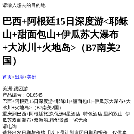
请输入想去的目的地
巴西+阿根廷15日深度游<耶稣
山+甜面包山+伊瓜苏大瀑布
+大冰川+火地岛>（B7南美2
国）
首页
>
出境
>
美洲
美洲·跟团游
产品编号：QL6545
巴西+阿根廷15日深度游<耶稣山+甜面包山+伊瓜苏大瀑布+大
冰川+火地岛>（B7南美2国）
重庆到巴西+阿根廷旅游,优选4星酒店+特色酒店,里约双山+伊
瓜苏双面瀑布+双游船,精华景点一览无余
请电询
选择出发日期与价格
【以下是计划发团日期和报价，仅供参