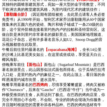
其独特的圆锥形建筑形式，宛如一座大型的金字塔教堂，不同
于欧洲古典的教堂建筑风格，为里约现代艺术的建筑佳作；
【塞勒隆台阶】
（因近期有团组被抢，去此景点请客人务必签
免责书）从1990年开始，智利艺术家乔治塞勒隆用从60个国家
搜集来的五颜六色的瓷砖、陶片和镜子铺成了一条250级的台
阶，这个室外阶梯连接着里约热内卢的拉帕和圣特雷街区。这
做台阶是来到里约非常著名的摄影景点，美国国家地理频道、
花花公子杂志，还有许多著名音乐人如U2、Snoop Dogg的音
乐视频都曾在此取景。
午餐后前往里约最著名的
【copacabana海滩】
，全长14公里
的沙滩上比基尼美女如云，在这里或坐或动，享受蓝天白云，
椰风海影。
傍晚乘车前往
【面包山】
面包山（Sugarloaf Mountain）是巴西
著名旅游景点，此山因形似法式面包而得名。位于瓜纳巴拉湾
入口处，是里约热内卢的象征之一。在此山顶上，看日落的余
晖洒满里约城市街景，逝水流年。
晚餐享用最著名的
巴西烤肉
，尽情享受饕餮盛宴，烤肉又被称
作“Churrasco”，后来在“Gaucho”（巴西语“牛仔”）当中成为一
种极受推崇的主食，从而达到了极点。在巴西的烤肉店里，你
完全不用担心不会吃，不会削。专业的削肉会现场为你服务，
并且随时根据您的需要补添各种品种。巴西的烤肉选材有牛