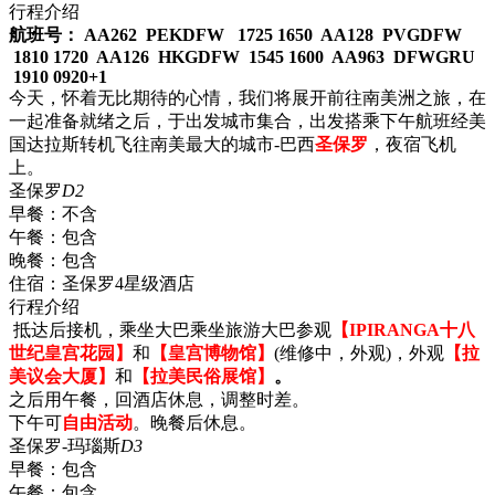
行程介绍
航班号： AA262 PEKDFW 1725 1650 AA128 PVGDFW
1810 1720 AA126 HKGDFW 1545 1600 AA963 DFWGRU
1910 0920+1
今天，怀着无比期待的心情，我们将展开前往南美洲之旅，在
一起准备就绪之后，于出发城市集合，出发搭乘下午航班经美
国达拉斯转机飞往南美最大的城市-巴西
圣保罗
，夜宿飞机
上。
圣保罗
D2
早餐：
不含
午餐：
包含
晚餐：
包含
住宿：
圣保罗4星级酒店
行程介绍
抵达后接机，乘坐大巴乘坐旅游大巴参观
【IPIRANGA十八
世纪皇宫花园】
和
【皇宫博物馆】
(维修中，外观)，外观
【拉
美议会大厦】
和
【拉美民俗展馆】
。
之后用午餐，回酒店休息，调整时差。
下午可
自由活动
。晚餐后休息。
圣保罗-玛瑙斯
D3
早餐：
包含
午餐：
包含