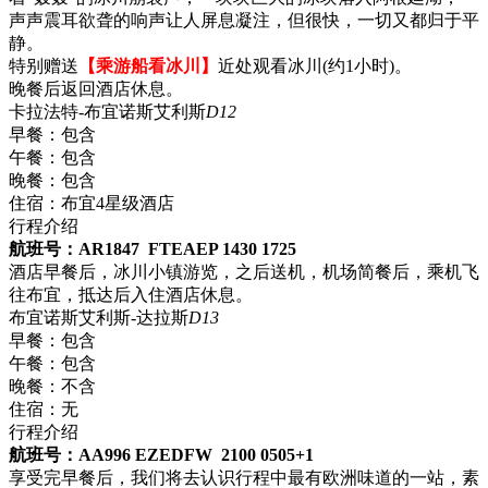
声声震耳欲聋的响声让人屏息凝注，但很快，一切又都归于平
静。
特别赠送
【乘游船看冰川】
近处观看冰川(约1小时)。
晚餐后返回酒店休息。
卡拉法特-布宜诺斯艾利斯
D12
早餐：
包含
午餐：
包含
晚餐：
包含
住宿：
布宜4星级酒店
行程介绍
航班号：AR1847 FTEAEP 1430 1725
酒店早餐后，冰川小镇游览，之后送机，机场简餐后，乘机飞
往布宜，抵达后入住酒店休息。
布宜诺斯艾利斯-达拉斯
D13
早餐：
包含
午餐：
包含
晚餐：
不含
住宿：
无
行程介绍
航班号：AA996 EZEDFW 2100 0505+1
享受完早餐后，我们将去认识行程中最有欧洲味道的一站，素