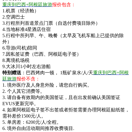
重庆到巴西+阿根廷旅游
报价包含：
1.机票（经济舱）
2.空调巴士
3.行程所列首道景点门票（自选付费项目除外）
4.当地标准4星酒店住宿
5.行程中所列早、午、晚餐（太早及飞机车船上已提供的除
外）
6.导游(司机)陪同
7.因私签证费（巴西、阿根廷电子签）
8.离境机场税
9.大冰川1小时左右游船
特别赠送
：巴西烤肉一顿， 1瓶矿泉水/人/天
重庆到巴西+阿根
廷旅游
报价不含：
1. 境外医疗及人身意外险，请您自行购买。
2. 个人其它消费等。
3. 请自备有效期内的美国签证，且在出发前确认美国签证
EVUS更新完毕。
4. 如果阿根廷电子签不出签或者拒签需要办理阿根廷贴纸签，
需补差价1500元/人。
5. 单房差：6200元/人/全程。
6. 境外自由活动期间推荐收费项目.