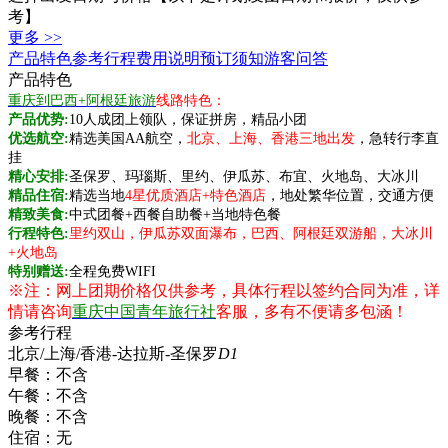
考】
更多 >>
产品特色
参考行程
费用说明
预订须知
游客问答
产品特色
重庆到巴西+阿根廷旅游
线路特色：
产品优势:
10人成团上领队，保证拼房，精品小团
优选航空:
精选美国AA航空，
北京、上海、香港三地出发
，急转行李直
挂
精心安排:
圣保罗、玛瑙斯、里约、伊瓜苏、布宜、火地岛、大冰川
精品住宿:
精选当地
4星优质酒店+特色酒店
，地处繁华位置，交通方便
精致美食:
中式团餐+西餐自助餐+当地特色餐
行程特色:
里约双山，伊瓜苏双面瀑布，巴西、阿根廷双游船，大冰川
+火地岛
特别赠送:
全程免费WIFI
※注：网上团期价格仅供参考，具体行程以签约合同为准，详
情请咨询
重庆中国青年旅行社
客服，多有不便请多包涵！
参考行程
北京/上海/香港-达拉斯-圣保罗
D1
早餐：
不含
午餐：
不含
晚餐：
不含
住宿：
无