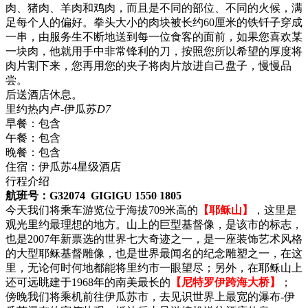
肉、猪肉、羊肉和鸡肉，而且是不同的部位、不同的火候，满
足每个人的偏好。拳头大小的肉块被长约60厘米的铁钎子穿成
一串，由服务生不断地送到每一位食客的面前，如果您喜欢某
一块肉，他就用手中非常锋利的刀，按照您所以希望的厚度将
肉片割下来，您再用您的夹子将肉片放进自己盘子，慢慢品
尝。
后送酒店休息。
里约热内卢-伊瓜苏
D7
早餐：
包含
午餐：
包含
晚餐：
包含
住宿：
伊瓜苏4星级酒店
行程介绍
航班号：G32074 GIGIGU 1550 1805
今天我们将乘车游览位于海拔709米高的
【耶稣山】
，这里是
观光里约最理想的地方。山上的巨型基督像，是该市的标志，
也是2007年新票选的世界七大奇迹之一，是一座装饰艺术风格
的大型耶稣基督雕像，也是世界最闻名的纪念雕塑之一，在这
里，无论何时何地都能将里约市一眼望尽；另外，在耶稣山上
还可远眺建于1968年的南美最长的
【尼特罗伊跨海大桥】
；
傍晚我们将乘机前往伊瓜苏市，去见识世界上最宽的瀑布-伊