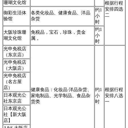
珊瑚文化馆
根据行程
安排四选
约1
御彩生活体
各类化妆品、健康食品、洋品
二
小
验馆
杂货
时
约1
大阪珍珠珊
免税品，宝石，珍珠，贵金
小
瑚文化馆
属，
时
光申免税店
（东京店）
光申免税店
（大阪店）
光申免税店
（名古屋
店）
健康食品：化妆品·洋品杂货、
约1
根据行程
日本观光公
家电制品、光学制品、食品杂
小
安排八选
社东京店
货类
时
一
日本观光公
社【新大阪
店】
A&S 大阪店