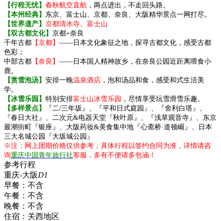
【行程无忧】
春秋航空直航
，两点进出，不走回头路。
【本州经典】
东京、富士山、京都、奈良、大阪精华景点一网打尽。
【世界遗产】
京都清水寺、富士山
【双古都文化】
京都+奈良
千年古都
【京都】
——日本文化象征之地，探寻古都文化，感受古都
色彩；
中部古都
【奈良】
——日本国人精神故乡，在奈良公园近距离喂食小
鹿。
【赏雪泡汤】
安排一晚
温泉酒店
，泡和汤品和食，感受和式生活美
学。
【冰雪乐园】
特别安排
富士山冰雪乐园
，尽情享受玩雪滑雪乐趣。
【多样景点】
『二/三年坂』、『平和日式庭园』、『舍利白塔』、
『春日大社』、二次元&电器天堂『秋叶原』、『浅草观音寺』、东京
最潮街町『银座』、大阪药妆&美食集中地『心斋桥·道顿崛』、日本
三大名城公园『大坂城公园』
※注：网上团期价格仅供参考，具体行程以签约合同为准，详情请咨
询
重庆中国青年旅行社
客服，多有不便请多包涵！
参考行程
重庆-大阪
D1
早餐：
不含
午餐：
不含
晚餐：
不含
住宿：
关西地区