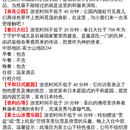
品。当然最不能错过的就是这里的和服表演啦。
【奈良公园】
游览时间不低于 40 分钟：公园内随处可见鹿儿
们再绿色草坪上悠闲晃荡的身影，在这里，与小鹿们来一次亲
密接触吧！
【春日大社】
游览时间不低于 20 分钟：春日大社于 768 年为
了守护平城京及祈祷国家繁荣而建造。是藤原氏一门的氏神，
由武翁槌命乘鹿而来的传说，把鹿作为神的使者。
中部地区-富士山地区
D4
早餐：
包含
午餐：
不含
晚餐：
包含
住宿：
温泉酒店
行程介绍
【平和日式庭园】
游览时间不低于 40 分钟：它向访客表达了
煦煦爱意及佛的慈悲，游览富有日本庭园式的平和庭园，观赏
园内园艺花草，富有日本特色。
【舍利白塔】
游览时间不低于 20 分钟：圣白的佛塔里供奉着
释迦牟尼佛的舍利子，充满灵秀与肃穆气氛。
【富士山冰雪乐园】
游览时间不低于 60 分钟：特别赠送“雪
盆”或“雪上轮胎”尽情享受玩雪及滑雪的乐趣。晚上入住中部
酒店。温馨提示：此项目为富士山下特色项目，公司不组织滑