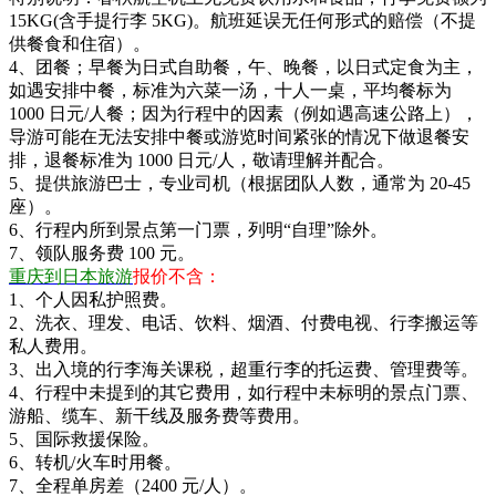
15KG(含手提行李 5KG)。航班延误无任何形式的赔偿（不提
供餐食和住宿）。
4、团餐；早餐为日式自助餐，午、晚餐，以日式定食为主，
如遇安排中餐，标准为六菜一汤，十人一桌，平均餐标为
1000 日元/人餐；因为行程中的因素（例如遇高速公路上），
导游可能在无法安排中餐或游览时间紧张的情况下做退餐安
排，退餐标准为 1000 日元/人，敬请理解并配合。
5、提供旅游巴士，专业司机（根据团队人数，通常为 20-45
座）。
6、行程内所到景点第一门票，列明“自理”除外。
7、领队服务费 100 元。
重庆到日本旅游
报价不含：
1、个人因私护照费。
2、洗衣、理发、电话、饮料、烟酒、付费电视、行李搬运等
私人费用。
3、出入境的行李海关课税，超重行李的托运费、管理费等。
4、行程中未提到的其它费用，如行程中未标明的景点门票、
游船、缆车、新干线及服务费等费用。
5、国际救援保险。
6、转机/火车时用餐。
7、全程单房差（2400 元/人）。