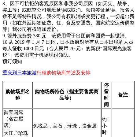
8、因不可抗拒的客观原因和非我公司原因（如天灾、战争、
罢工等）或航空公司航班延误或取消、领馆签证延误、报名人
数不足等特殊情况，我公司有权取消或变更行程，一切超出费
用（如在外延期签证费、住、食及交通费、国家航空运价调整
等）我公司有权追加差价。
9. 境外服务费 380 元，该费用需于出团前和团费一起缴清。
10.从 2019 年 1 月 7 日起，日本政府对所有从日本出境的人员
每人征收 1000 日元（合人民币 70 元）的新税“国际观光旅客
税”，该费用需于机场现付领队。
预订须知
重庆到日本旅游
行程购物场所简述及安排
停
购物场所名
购物场所特色（指主要售卖商
留
备注
称
品等）
时
间
御宝国际
（名古屋
约1
店）
免税品，宝石，珍珠，贵金属
小
时
大江户珍珠