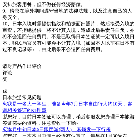
安排旅客用餐，但不做任何经济赔偿。
9、请您在境外期间遵守当地的法律法规，以及注意自己的人
身安全。
10、日本入境时需提供指纹和拍摄面部照片，然后接受入境的
审查，若拒绝提供，将不让其入境，造成此后果责任自负，亦
将不会退回任何费用。不是已取得日本签证就一定可以入境日
本，移民局官员有可能会不让其入境（如因本人以前在日本有
过不良记录等），由此后果不会退回任何费用。
请对产品作出评价
评论
赞
|
踩
日本旅游常见问题
问
我是一名大一学生，准备今年7月日本自由行大约10天，咨
询相关签证的办理事
答
您好，目前日本签证可以办理，稍后客服发您办理日本旅游
签证需要的资料，注意查收一下哟~
问
本月中旬日本6日跟团游(两人)，麻烦发一下行程
答
您好，日本本月中旬已经没有位置了，最早在1月30号左