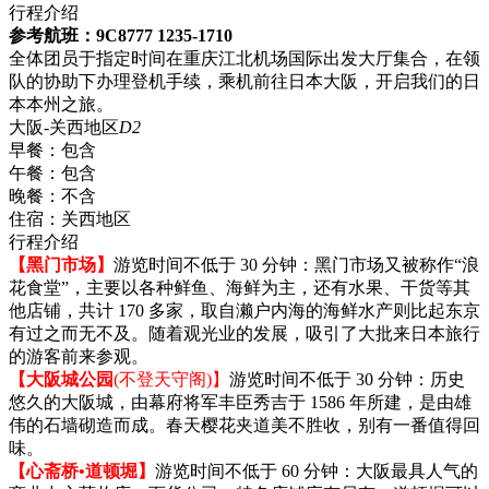
行程介绍
参考航班：9C8777 1235-1710
全体团员于指定时间在重庆江北机场国际出发大厅集合，在领
队的协助下办理登机手续，乘机前往日本大阪，开启我们的日
本本州之旅。
大阪-关西地区
D2
早餐：
包含
午餐：
包含
晚餐：
不含
住宿：
关西地区
行程介绍
【黑门市场】
游览时间不低于 30 分钟：黑门市场又被称作“浪
花食堂”，主要以各种鲜鱼、海鲜为主，还有水果、干货等其
他店铺，共计 170 多家，取自濑户内海的海鲜水产则比起东京
有过之而无不及。随着观光业的发展，吸引了大批来日本旅行
的游客前来参观。
【大阪城公园
(不登天守阁)】
游览时间不低于 30 分钟：历史
悠久的大阪城，由幕府将军丰臣秀吉于 1586 年所建，是由雄
伟的石墙砌造而成。春天樱花夹道美不胜收，别有一番值得回
味。
【心斋桥•道顿堀】
游览时间不低于 60 分钟：大阪最具人气的