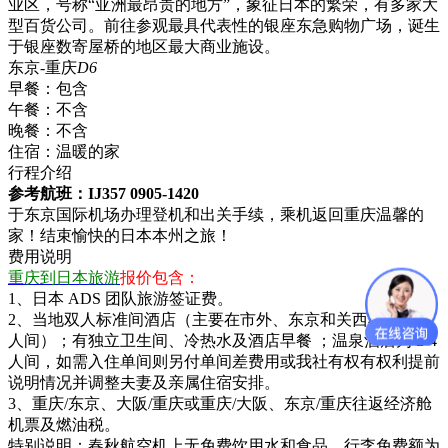
业区，号称“亚洲最昂贵的地方”，象征日本的繁荣，有多家大
型百货公司。前往参观最具代表性的银座东急购物广场，诞生
于银座数寄屋桥的地区最大商业施设。
东京-重庆
D6
早餐：
包含
午餐：
不含
晚餐：
不含
住宿：
温暖的家
行程介绍
参考航班：IJ357 0905-1420
于东京国际机场办理登机和出关手续，乘机返回重庆温馨的
家！结束愉快的日本本州之旅！
费用说明
重庆到日本旅游
报价包含：
1、日本 ADS 团队旅游签证费。
2、当地双人标准间酒店（主要在市外、东京和关西机场，双
人间）；有独立卫生间、冷热水及酒店早餐 ；温泉酒店为 2-4
人间，如需入住单间则另付单间差费用或我社有权有权利提前
说明情况并调整夫妻及亲属住宿安排。
3、重庆/东京、大阪/重庆或重庆/大阪、东京/重庆往返经济舱
机票及燃油税。
特别说明：春秋航空机上无免费饮用水和食品，行李免费额为