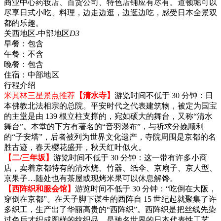
商业中心药妆店、百货公司、特色店铺应有尽有。道顿堀可以
尽享日式小吃、料理，边走边逛，边逛边吃，感受日本全景双
都的乐趣。
关西地区-中部地区
D3
早餐：
包含
午餐：
不含
晚餐：
包含
住宿：
中部地区
行程介绍
米其林三星景点推荐
【清水寺】
游览时间不低于 30 分钟：日
本佛教北法相宗的总院。平安时代之代表建筑物，被定为国宝
的主堂是由 139 根立柱支撑的，宛如硕大的舞台，又称“清水
舞台”。本堂的下方有著名的“音羽瀑布”，与祈求分娩顺利
的“子安塔”，后者被列为世界文化遗产，寺院周围是京都的名
胜古迹，春天樱花盛开，秋天红叶似火。
【二/三年坂】
游览时间不低于 30 分钟：这一带有许多小商
店，卖着京都特有的清水烧、竹器、纸伞、京扇子、京人型、
京果子…随处也有茶屋或现烤米果可以休息解馋。
【西阵织和服会馆】
游览时间不低于 30 分钟：“吃倒在大阪，
穿倒在京都”。在天子脚下谋生的西阵自 15 世纪起就聚集了许
多织工，生产出了华丽高贵的“西阵织”。西阵织是把丝线先染
过色后才织成图样的纹织品，是驰名世界的日本代表性工艺