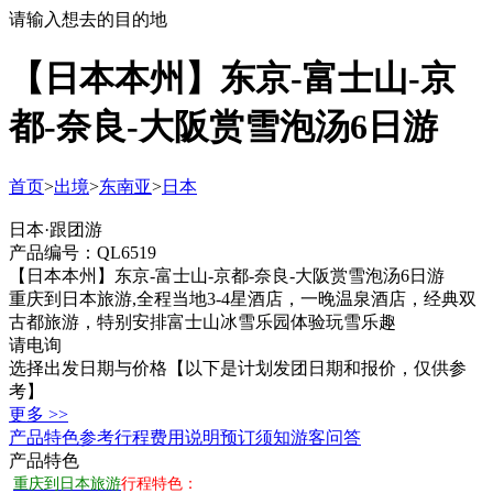
请输入想去的目的地
【日本本州】东京-富士山-京
都-奈良-大阪赏雪泡汤6日游
首页
>
出境
>
东南亚
>
日本
日本·跟团游
产品编号：QL6519
【日本本州】东京-富士山-京都-奈良-大阪赏雪泡汤6日游
重庆到日本旅游,全程当地3-4星酒店，一晚温泉酒店，经典双
古都旅游，特别安排富士山冰雪乐园体验玩雪乐趣
请电询
选择出发日期与价格
【以下是计划发团日期和报价，仅供参
考】
更多 >>
产品特色
参考行程
费用说明
预订须知
游客问答
产品特色
重庆到日本旅游
行程特色：