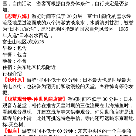
雪，自由活动，游客可根据自身身体条件，自行决定是否参
加。
【忍野八海】
游览时间不低于 20 分钟：富士山融化的雪水经
流经地层过滤而成的八个清澈的淡泉水，水质清冽甘甜，被誉
为“日本九寨沟”，是忍野地区指定的国家自然风景区，1985
年入选“日本名水百选”。
富士山地区-东京
D5
早餐：
包含
午餐：
包含
晚餐：
不含
住宿：
关东地区机场附近
行程介绍
【秋叶原】
游览时间不低于 60 分钟：日本最大也是世界最大
的电器街，也被誉为宅男们和动漫控的天堂。各种惊奇等你发
掘。
【浅草观音寺•仲世见商店街】
游览时间不低于 30 分钟：日本
观音寺总堂，相传在推古天皇时期的三位渔民在出海捕鱼时，
看到观音显现，并建立浅草寺来供奉观音。仲见世商店街是浅
草寺前的小街，此处可挑选特色手信。寺内还可远眺东京新地
标-天空树。
【银座】
游览时间不低于 60 分钟：东京中央区的一个主要商