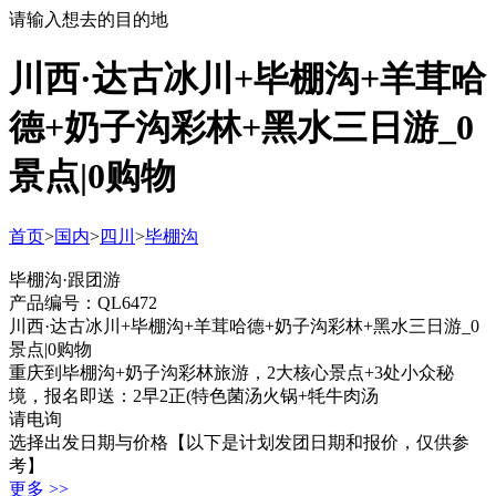
请输入想去的目的地
川西·达古冰川+毕棚沟+羊茸哈
德+奶子沟彩林+黑水三日游_0
景点|0购物
首页
>
国内
>
四川
>
毕棚沟
毕棚沟·跟团游
产品编号：QL6472
川西·达古冰川+毕棚沟+羊茸哈德+奶子沟彩林+黑水三日游_0
景点|0购物
重庆到毕棚沟+奶子沟彩林旅游，2大核心景点+3处小众秘
境，报名即送：2早2正(特色菌汤火锅+牦牛肉汤
请电询
选择出发日期与价格
【以下是计划发团日期和报价，仅供参
考】
更多 >>