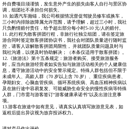
外自费项目须谨慎，发生意外产生的损失由客人自行与景区协
调，组团社不承担任何损失。
10. 如遇汽车抛锚，我公司根据情况督促驾驶员修车或换车，
三小时内排除故障属允许范围，请予理解，超过三小时，我社
只负酌情赔付责任，给予超出部分每小时5-10 元/人的赔付。
11. 此行程为散客拼团行程，非旅行社独立组团，请在签定旅
游合同时签定散客拼团协议书，我社会对团队质量进行随时监
控，请客人谅解散客拼团局限性， 并就团队质量问题及时与
我社沟通，以便及时协助解决；（本条仅适用于散客拼团）。
12.《旅游法》第十五条规定：旅游者购买、接受旅游服务
时，应当向旅游经营者如实告知与旅游活动相关的个人健康信
息，遵守旅游活动中的安全警示规定。特殊人群包括但不限于
未成年人、高龄人群（70 岁以上含 70 岁）、重症疾病患者、
孕期妇女、心脑血管疾病、循环系统疾病、高血压精神疾病以
及在旅行途中容易复发、可能威胁生命安全的慢性疾病等特殊
人群，门市需与游客签订“游客健康承诺书”以及出游注意事
项。
13.游客在旅途中如有意见，请真实认真填写旅游意见表，如
返程后提出异议视为放弃投诉权力。
请对产品作出评价