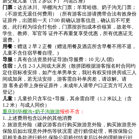
新交规儿童（含 2 岁以下） 均需占座)
门票：
达古冰川、毕棚沟大门票；羊茸哈德、奶子沟无门票；
（不游览无退任何费用）（所有游客出游请携带合法有效身份
证原件，出团前一天 17:00 前确认游客信息，确认后不可更
改。此行程为综合打包价，门票按折扣成本价核算，故老年、
学生、教师、军官等 证件不再重复享受优惠，所有优惠证无
退费。）
用餐：
赠送 2 早 2 正餐（赠送用餐及酒店所含早餐不用不退，
儿童不含住宿早餐自理。)
导服：
具有合法资质持证导游(导服费：10 元/人/团)
住宿：
入住 2-3 人间或大床房（散拼团根据游客报名时合同约
定住宿标准安排，如产生单男单女，我社有权安排拼房或三人
间或加床，若无法安排，游客需自补单房差，请谅解。请
游 客务必带上身份证原件，未成年人请带户口正页方可入住
登记）
儿童：
儿童价只含车位+导服，其余需自理（1.2 米以上（含
1.2 米）与成人同价）
重庆到毕棚沟+奶子沟旅游
报价不含：
1. 上述费用包含以外的其他消费
2. 旅游意外险（建议游客自行购买旅游意外险，购买旅游意外
保险后如出现意外摔伤等状况需 进行赔偿处理，将按保险公
司相关条款进行赔付,保险公司赔付结束后以外的理赔旅行社