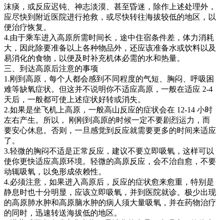
沫痰，或反应迟钝、神志淡漠、甚至昏迷，除作上述处理外，
应尽快到附近医院进行抢救，或尽快转往海拔较低的地区，以
便治疗恢复。
4.由于乘车进入高原所需时间长，途中住宿条件差，体力消耗
大，因此除要准备以上各种物品外，还应该准备水或饮料以及
易消化的食物，以便及时补充机体必需的水和热量。
三、到达高原后注意的事项
1.刚到高原，每个人都会感到不同程度的气短、胸闷、呼吸困
难等缺氧症状。但这并不说明你不适应高原，一般在适应 2-4
天后，一般都可使上述症状好转或消失。
2.如果是坐飞机上高原，一般高山反应的症状会在 12-14 小时
左右产生。所以， 刚刚到高原的时候一定不要剧烈运力，而
要安心休息。否则，一旦感觉到反应就需要更多的时间来适应
了。
3.轻微的胸闷不适是正常反应，建议不要立即吸氧，这样可以
使你更快适应高原环境。轻微的高原反应，会不治自愈，不要
动辄吸氧，以免形成依赖性。
4.必须注意，如果进入高原后，反应的症状愈来愈重，特别是
静息时也十分明显，应该立即吸氧，并到医院就诊。极少出现
的高原肺水肿和高原脑水肿的病人须大量吸氧，并在药物治疗
的同时，迅速转送海拔低的地区。