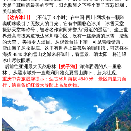
天是羊茸哈德最美的季节，阳光照耀之下整个寨子五彩斑斓，
美似仙境。
【达古冰川】
（不低于 3 小时）在中国·四川·阿坝有一颗璀
璨明珠吸引了无数人的目光，它有中国彩色冰川—冰雪天堂
摄影天堂等称号，被著名作家阿来誉为“最近的遥远”。坐上世
界最高海拔索道抵达冰川核心区，没有一丝杂质的冰雪，澄蓝
的天空， 美得令人炫目。从观景台往下望，可见雪峰错落，
雪山海子尽收眼底。这里有世界上最孤独的咖啡馆，可选择在
海拔 4840 米的雪山之巅来杯咖啡，看雪景、晒太阳，将连绵
冰山尽收眼底。
后前往亚洲最大天然彩林
【奶子沟】
洋洋洒洒的八十里彩
林， 从黑水城外一直斑斓到雅克夏雪山脚下，蔚为壮观。
重庆中青旅温馨提示：达古冰川海拔 4840 米，景区内量力而
行，请自备好红景天等防止高反药物。