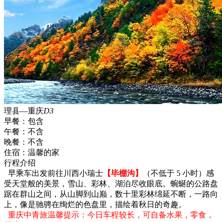
理县—重庆
D3
早餐：
包含
午餐：
不含
晚餐：
不含
住宿：
温馨的家
行程介绍
早乘车出发前往川西小瑞士
【毕棚沟】
（不低于 5 小时）感
受天堂般的美景，雪山、彩林、湖泊尽收眼底。蜿蜒的公路盘
踞在群山之间，从山脚到山巅，数十里彩林绵延不断，一路向
上，像是驰骋在绚烂的色盘里，描绘着秋日的奇趣。
重庆中青旅温馨提示：今日车程较长，可自备水果，零食，