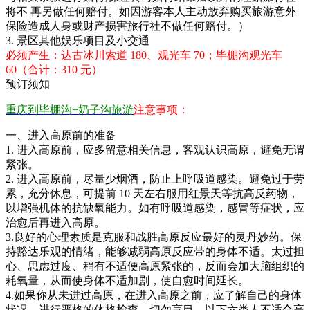
将不 再另做任何赔付。如因游客本人主动放弃购买旅游意外
保险造成人身或财产损害旅行社不做任何赔付。）
3. 景区其他娱乐项目及小交通
必须产生：达古冰川索道 180、观光车 70；毕棚沟观光车
60（合计：310 元）
预订须知
重庆到毕棚沟+奶子沟旅游
注意事项：
一、进入高原前的准备
1. 进入高原前，应多留意相关信息，客观认识高原，避免无谓
紧张。
2. 进入高原前，尽量少烟酒，防止上呼吸道感染。避免过于劳
累，充分休息，可提前 10 天左右服用红景天等抗高反药物，
以增强机体的抗缺氧能力。如有呼吸道感染，感冒等症状，应
治愈后再进入高原。
3.良好的心理素质是克服和战胜高原反应最好的灵丹妙药。保
持豁达乐观的情绪，能够减弱高原反应带的身体不适。太过担
心、思虑过度、稍有不适便高原紧张的，反而会加大脑组织的
耗氧量，从而使身体不适加剧，使自愈时间延长。
4.如果你从未进过高原，在进入高原之前，应了解自己的身体
状况，进行严格的体格检查。切勿盲目，以下六类人不适合高