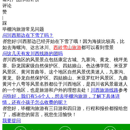
评论
赞
|
踩
毕棚沟旅游常见问题
问
川西那边在下雪了吗？
答
您好!川西那边已经开始在下雪了哦！因为海拔比较高，比
如去海螺沟、达古冰川、
西岭雪山旅游
都可以看到雪景
问
这几天有发川西线路的团吗
答
川西地区的风景景点包括康定古城、九寨沟、黄龙、桃坪羌
寨、卧龙国家级自然保护区、四姑娘山、色达佛学院、米亚罗
风景区、黄河首曲等。这个地区自然风景优美迷人，九寨沟、
黄龙、卧龙自然保护区、四姑娘山、米亚罗红叶风景区、九曲
黄河十八弯等风景名胜都位于川西地区，是四川省风景最迷人
的一个地区，也是旅游和户外的理想去处！
川西旅游线路
参考
问
你好，我们有5-6个人，想去毕棚沟旅游，了解下具体详
情，还有小孩子怎么收费的呢？
答
您好，毕棚沟旅游有三日游和四日游，行程和报价都报给您
了，感谢您的留言，祝您生活愉快！
我要提问