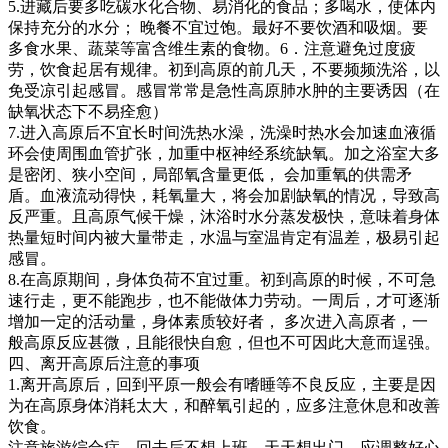
5.进藏后要多吃碳水化合物、易消化的食品；多喝水，使体内
保持充分的水分； 晚餐不宜过饱。最好不要饮酒和吸烟。要
多食水果、蔬菜等富含维生素的食物。6．注意避免过度疲
劳，饮食起居有规律。初到高原的前几天，不要频频洗浴，以
免受凉引起感冒。感冒常常是急性高原肺水肿的主要诱因（在
缺氧状态下不易痊愈）
7.进入高原后不宜长时间洗热水澡，洗澡时热水会加速血液循
环会使周围血管扩张，加重中枢神经系统缺氧。加之浴室大多
是密闭、狭小空间，局部氧含量更低， 会加重氧的供需矛
盾。血液流动得快，耗氧量大，将会加剧缺氧的情况，导致高
反严重。且高原气候干燥，沐浴时水分蒸发极快，意味着身体
热量短时间内被大量带走，水温与室温肯定有温差，极易引起
感冒。
8.在高原期间，身体负荷不宜过重。初到高原的时候，不可急
速行走，更不能跑步，也不能做体力劳动。一周后，才可逐渐
增加一定的活动量，身体素质较好者， 多次进入高原者，一
般高原反应甚微，且能很快自愈，但也不可因此大意而逞强。
四、离开高原后注意的事项
1.离开高原后，回到平原一般会有嗜睡等不良反应，主要是因
为在高原身体消耗太大，和醉氧引起的，应多注意休息和改善
饮食。
注意旅游综合症，回去后不想上班，天天想出门，应调整好心