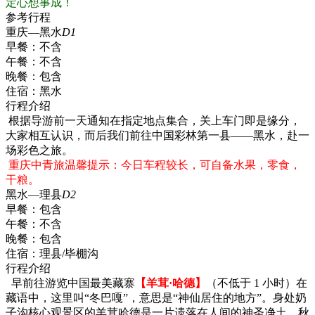
定心想事成！
参考行程
重庆—黑水
D1
早餐：
不含
午餐：
不含
晚餐：
包含
住宿：
黑水
行程介绍
根据导游前一天通知在指定地点集合，关上车门即是缘分，
大家相互认识，而后我们前往中国彩林第一县——黑水，赴一
场彩色之旅。
重庆中青旅温馨提示：今日车程较长，可自备水果，零食，
干粮。
黑水—理县
D2
早餐：
包含
午餐：
不含
晚餐：
包含
住宿：
理县/毕棚沟
行程介绍
早前往游览中国最美藏寨
【羊茸·哈德】
（不低于 1 小时）在
藏语中，这里叫“冬巴嘎”，意思是“神仙居住的地方”。身处奶
子沟核心观景区的羊茸哈德是一片遗落在人间的神圣净土。秋