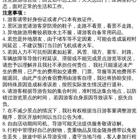
态，面对正常的生活和工作。
注意事项：
1. 游客请带好身份证或者户口本有效证件。
2. 景区游览请游客穿防滑的鞋子，走路不看景，看景不走路。
3. 异地旅游用餐较易致水土不服，请游客自备常用药品。
4. 若您是外地朋友，由于堵车等不定因素，可能会造成返程时
间延迟，不建议预订当日的飞机或者火车。
5. 若因人力不可抗拒因素如起雾、风雪、塌方、塞车、封路、
车辆故障等导致行程延误、滞留或不能完成景点游览等状况，
请您予以理解并且我社不承担任何责任， 我社只能退还未产
生的费用，已产生的费用如交通费、门票、导服等其他费用不
能退回。由此产生的食宿费用由游客自理，我社将协助安排。
因特殊原因造成标准误差，按照实际发生情况进行退补。
6. 请游客根据导游告知的集合时间，准时抵达集合地点，以防
错过游览景点的时间， 若因游客自身原因导致误车，损失自
负。
7. 在不减少景点的情况下，我社有权根据当日游客量调整游览
顺序，景区开放时间以当日公告为准。
8. 自由活动期间司机、导游可能无法提供服务敬请谅解。
9. 行程中管理好自己的财物，贵重物品及现金随身携带以免发
生丢失，旅途中听从导游安排，遵守当地习俗，客人参加行程