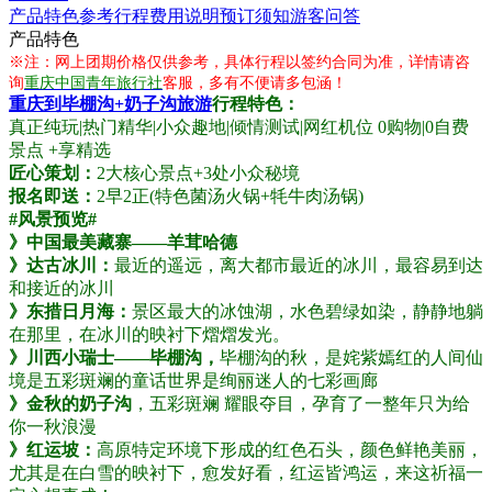
产品特色
参考行程
费用说明
预订须知
游客问答
产品特色
※注：网上团期价格仅供参考，具体行程以签约合同为准，详情请咨
询
重庆中国青年旅行社
客服，多有不便请多包涵！
重庆到毕棚沟+奶子沟旅游
行程特色：
真正纯玩|热门精华|小众趣地|倾情测试|网红机位 0购物|0自费
景点 +享精选
匠心策划：
2大核心景点+3处小众秘境
报名即送：
2早2正(特色菌汤火锅+牦牛肉汤锅)
#风景预览#
》中国最美藏寨——羊茸哈德
》达古冰川：
最近的遥远，离大都市最近的冰川，最容易到达
和接近的冰川
》东措日月海：
景区最大的冰蚀湖，水色碧绿如染，静静地躺
在那里，在冰川的映衬下熠熠发光。
》川西小瑞士——毕棚沟，
毕棚沟的秋，是姹紫嫣红的人间仙
境是五彩斑斓的童话世界是绚丽迷人的七彩画廊
》金秋的奶子沟
，五彩斑斓 耀眼夺目，孕育了一整年只为给
你一秋浪漫
》红运坡：
高原特定环境下形成的红色石头，颜色鲜艳美丽，
尤其是在白雪的映衬下，愈发好看，红运皆鸿运，来这祈福一