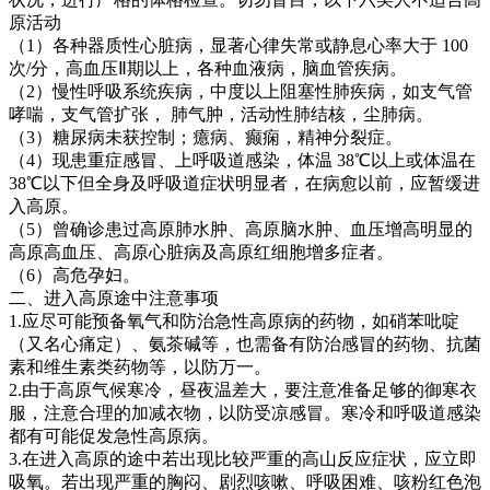
原活动
（1）各种器质性心脏病，显著心律失常或静息心率大于 100
次/分，高血压Ⅱ期以上，各种血液病，脑血管疾病。
（2）慢性呼吸系统疾病，中度以上阻塞性肺疾病，如支气管
哮喘，支气管扩张， 肺气肿，活动性肺结核，尘肺病。
（3）糖尿病未获控制；癔病、癫痫，精神分裂症。
（4）现患重症感冒、上呼吸道感染，体温 38℃以上或体温在
38℃以下但全身及呼吸道症状明显者，在病愈以前，应暂缓进
入高原。
（5）曾确诊患过高原肺水肿、高原脑水肿、血压增高明显的
高原高血压、高原心脏病及高原红细胞增多症者。
（6）高危孕妇。
二、进入高原途中注意事项
1.应尽可能预备氧气和防治急性高原病的药物，如硝苯吡啶
（又名心痛定）、氨茶碱等，也需备有防治感冒的药物、抗菌
素和维生素类药物等，以防万一。
2.由于高原气候寒冷，昼夜温差大，要注意准备足够的御寒衣
服，注意合理的加减衣物，以防受凉感冒。寒冷和呼吸道感染
都有可能促发急性高原病。
3.在进入高原的途中若出现比较严重的高山反应症状，应立即
吸氧。若出现严重的胸闷、剧烈咳嗽、呼吸困难、咳粉红色泡