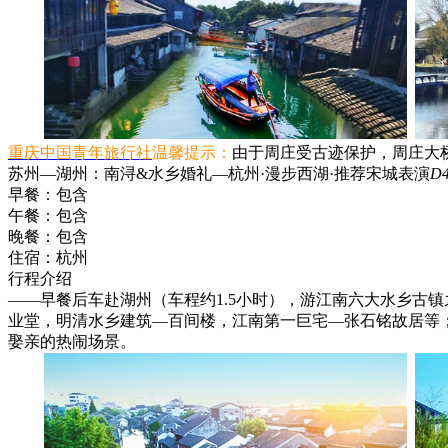
重庆中国青年旅行社
温馨提示：
由于周庄受古迹保护，周庄大桥
苏州—湖州：南浔&水乡婚礼—杭州·漫步西湖·推荐宋城表演
D
早餐：
包含
午餐：
包含
晚餐：
包含
住宿：
杭州
行程介绍
——早餐后车赴湖州（车程约1.5小时），游江南六大水乡古镇
业堂，明清水乡建筑—百间楼，江南第一巨宅—张石铭故居等
娶亲的热闹场景。