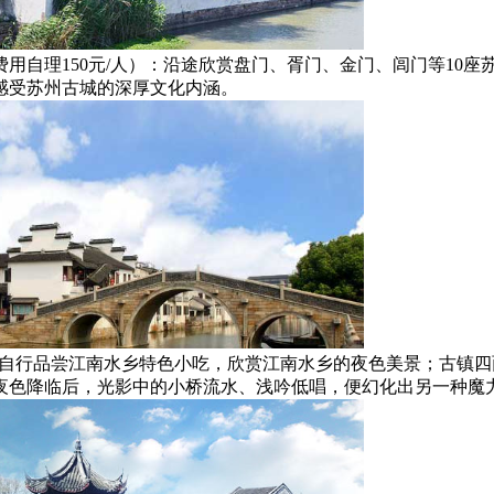
费用自理150元/人）：沿途欣赏盘门、胥门、金门、闾门等1
感受苏州古城的深厚文化内涵。
）：自行品尝江南水乡特色小吃，欣赏江南水乡的夜色美景；古镇
夜色降临后，光影中的小桥流水、浅吟低唱，便幻化出另一种魔