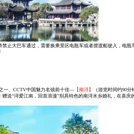
禁止大巴车通过，需要换乘景区电瓶车或者摆渡船驶入，电瓶车2
4
之一、CCTV中国魅力名镇前十佳—
【南浔】
（游览时间约90
；赠送“浔爱江南，回首浪漫”别具特色的南浔水乡婚礼，在喜庆