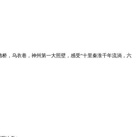
文德桥，乌衣巷，神州第一大照壁，感受“十里秦淮千年流淌，六