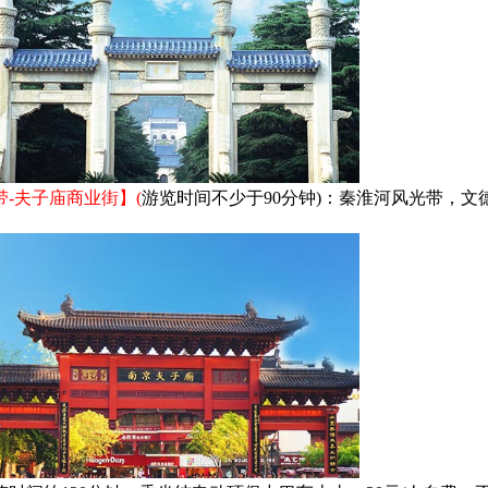
-夫子庙商业街】(
游览时间不少于90分钟)：秦淮河风光带，