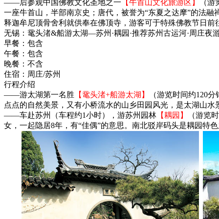
——后参观中国佛教文化圣地之一
【牛首山文化旅游区】
（游
一座牛首山，半部南京史；唐代，被誉为“东夏之达摩”的法融
释迦牟尼顶骨舍利就供奉在佛顶寺，游客可于特殊佛教节日前往
无锡：鼋头渚&船游太湖—苏州·耦园·推荐苏州古运河·周庄夜
早餐：
包含
午餐：
包含
晚餐：
不含
住宿：
周庄/苏州
行程介绍
——游太湖第一名胜
【鼋头渚+船游太湖】
（游览时间约120
点点的自然美景，又有小桥流水的山乡田园风光，是太湖山水
——车赴苏州（车程约1小时），游苏州园林
【耦园】
（游览时
女，一起隐居8年，有“佳偶”的意思。南北驳岸码头是耦园特