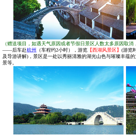
（赠送项目，如遇天气原因或者节假日景区人数太多原因取消
——后车赴
杭州
（车程约2小时），游览
【西湖风景区】
(游览
及导游讲解)，景区是一处以秀丽清雅的湖光山色与璀璨丰蕴
景等。