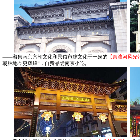
——游集南京六朝文化和民俗市肆文化于一身的
【秦淮河风光带
朝胜地今更辉煌”，自费品尝南京小吃。