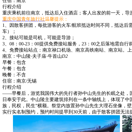
住宿：
南京
行程介绍
重庆乘机前往南京，抵达后入住酒店；客人出发的前一天，导游
重庆中国青年旅行社
温馨提示：
1、因散客拼团，每批游客的火车/航班抵达时间不同，抵达后需
车）；
2、接站可能是司机，可能是导游；
3、08：00-23：00提供免费接站服务，23：00之后落地需
4、免费接站站点：南京禄口机场、南京高铁南站、南京站。
南京：中山陵·夫子庙·牛首山
D2
早餐：
包含
午餐：
包含
晚餐：
不含
住宿：
南京/无锡
行程介绍
——早餐后，游览我国伟大的先行者孙中山先生的长眠之处，国
日奉安于此。中山陵主要建筑排列在一条中轴线上，体现了中国
族，民权，民生”横额。祭堂内放置孙中山先生大理石坐像，壁
实行实名制预约，预约时间提早到30天前，由于散客拼团无