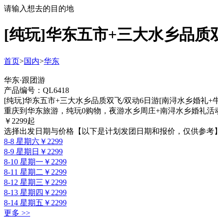
请输入想去的目的地
[纯玩]华东五市+三大水乡品质
首页
>
国内
>
华东
华东·跟团游
产品编号：QL6418
[纯玩]华东五市+三大水乡品质双飞/双动6日游[南浔水乡婚礼+
重庆到华东旅游，纯玩0购物，夜游水乡周庄+南浔水乡婚礼活动
￥
2299
起
选择出发日期与价格
【以下是计划发团日期和报价，仅供参考
8-8 星期六
￥2299
8-9 星期日
￥2299
8-10 星期一
￥2299
8-11 星期二
￥2299
8-12 星期三
￥2299
8-13 星期四
￥2299
8-14 星期五
￥2299
更多 >>