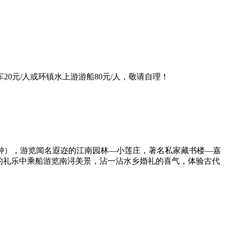
0元/人或环镇水上游游船80元/人，敬请自理！
分钟），游览闻名遐迩的江南园林—小莲庄，著名私家藏书楼—嘉
的礼乐中乘船游览南浔美景，沾一沾水乡婚礼的喜气，体验古代