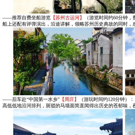
——推荐自费坐船游览
【苏州古运河】
（游览时间约60分钟，
船上还配有评弹演出，沿途讲解，领略苏州历史典故的同时，
——后车赴“中国第一水乡”
【周庄】
（游玩时间约120分钟
高低低地沿河排列，斑驳的马墙面简直闻得出历史的苍郁味，