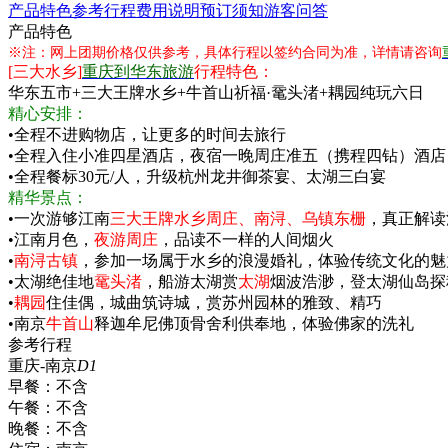
产品特色
参考行程
费用说明
预订须知
游客问答
产品特色
※注：网上团期价格仅供参考，具体行程以签约合同为准，详情请咨询
[三大水乡]
重庆到华东旅游
行程特色：
华东五市+三大王牌水乡+牛首山祈福·鼋头渚+耦园纯玩六日
精心安排：
•全程不进购物店，让更多的时间去旅行
•全程入住小准四星酒店，夜宿一晚周庄准五（携程四钻）酒店
•全程餐标30元/人，升级杭州龙井御茶宴、太湖三白宴
精华景点：
•一次游够江南
三大王牌水乡周庄、南浔、乌镇东栅
，真正解读
•江南月色，
夜游周庄
，品读不一样的人间烟火
•
南浔古镇
，参加一场属于水乡的浪漫婚礼，体验传统文化的魅
•太湖绝佳地
鼋头渚
，船游太湖赏
太湖
烟波浩渺，登太湖仙岛探
•
耦园
住佳偶，城曲筑诗城，赏苏州园林的雅致、精巧
•南京
牛首山
释迦牟尼佛顶骨舍利供奉地，体验佛家的洗礼
参考行程
重庆-南京
D1
早餐：
不含
午餐：
不含
晚餐：
不含