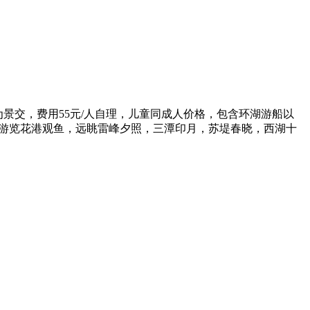
为景交，费用55元/人自理，儿童同成人价格，包含环湖游船以
，游览花港观鱼，远眺雷峰夕照，三潭印月，苏堤春晓，西湖十