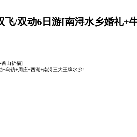
双飞/双动6日游[南浔水乡婚礼+
牛首山祈福]
+乌镇+周庄+西湖+南浔三大王牌水乡!
】