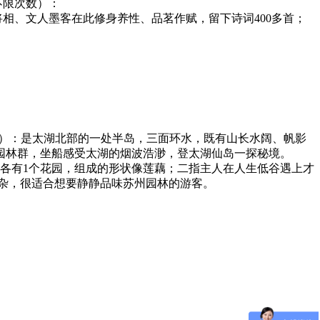
不限次数）：
相、文人墨客在此修身养性、品茗作赋，留下诗词400多首；
必消）：是太湖北部的一处半岛，三面环水，既有山长水阔、帆影
园林群，坐船感受太湖的烟波浩渺，登太湖仙岛一探秘境。
有各有1个花园，组成的形状像莲藕；二指主人在人生低谷遇上才
嘈杂，很适合想要静静品味苏州园林的游客。