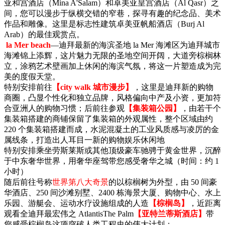
亚和宫酒店（Mina A'Salam）和卓美亚皇宫酒店（Al Qasr）之
间，您可以漫步于纵横交错的窄巷，探寻有趣的纪念品、美术
作品和雕像。这里是标志性建筑卓美亚帆船酒店（Burj Al
Arab）的最佳观赏点。
la Mer beach
—迪拜最新的海滨圣地 la Mer 海滩区为迪拜城市
海滩锦上添辉，这片魅力无限的圣地空间开阔，大道旁棕榈林
立，涂鸦艺术壁画加上休闲的海滨气氛，将这一片塑造成为完
美的度假天堂。
特别安排前往
【city walk 城市漫步】
，这里是迪拜新的购物
商圈，凸显个性化和独立品牌，风格偏向中产及小资，更加符
合亚洲人的购物习惯；后前往参观
【集装箱公园】
，由若干个
集装箱搭建的商铺保留了集装箱的外观属性，整个区域由约
220 个集装箱搭建而成，水泥混凝土的工业风质感与凌厉的金
属线条，打造出人耳目一新的购物娱乐休闲地
特别安排乘坐劳斯莱斯或其他顶级豪车驰骋于黄金世界，沉醉
于中东奢华世界，用奢华座驾带您感受奢华之城（时间：约 1
小时）
随后前往号称
世界第八大奇景
的以棕榈树为外型，由 50 间豪
华酒店、250 间沙滩别墅、2400 栋海景大厦、购物中心、水上
乐园、游艇会、运动水疗设施组成的人造
【棕榈岛】
，近距离
观看全迪拜最宏伟之 AtlantisThe Palm
【亚特兰蒂斯酒店】
带
您感受棕榈岛这项突破人类工程史的伟大计划；