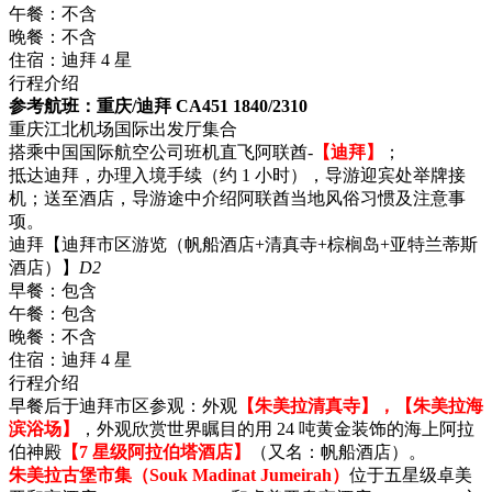
午餐：
不含
晚餐：
不含
住宿：
迪拜 4 星
行程介绍
参考航班：重庆/迪拜 CA451 1840/2310
重庆江北机场国际出发厅集合
搭乘中国国际航空公司班机直飞阿联酋-
【迪拜】
；
抵达迪拜，办理入境手续（约 1 小时），导游迎宾处举牌接
机；送至酒店，导游途中介绍阿联酋当地风俗习惯及注意事
项。
迪拜【迪拜市区游览（帆船酒店+清真寺+棕榈岛+亚特兰蒂斯
酒店）】
D2
早餐：
包含
午餐：
包含
晚餐：
不含
住宿：
迪拜 4 星
行程介绍
早餐后于迪拜市区参观：外观
【朱美拉清真寺】，【朱美拉海
滨浴场】
，外观欣赏世界瞩目的用 24 吨黄金装饰的海上阿拉
伯神殿
【7 星级阿拉伯塔酒店】
（又名：帆船酒店）。
朱美拉古堡市集（Souk Madinat Jumeirah）
位于五星级卓美