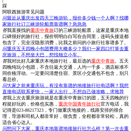
|
踩
阿联酋旅游常见问题
问
最近从重庆出发四天三晚游轮，报价多少钱一个人啊？找哪
家旅行社订三峡游轮船票靠谱啊？急急急
答
我直接找的
重庆中青旅
订的三峡游轮船票，这家是重庆本地
口碑很好的旅行社，报价明明白白写在合同里，连码头接送都
包含了，完全没隐形消费，比我之前问的小旅行社靠谱多了。
问
重庆五天四晚小包团费用大概多少？我们一家四口打算去重
庆旅游，不想坐大巴，想找独立小车。
答
我对比好几家重庆本地旅行社，最后选的
重庆中青旅
。五天
四晚纯玩小包团，不含往返大交通，人均一千多，酒店标准不
同价格浮动。一定要问清楚住宿、景区小交通包不包含，别只
看总价。
问
大家之前来重庆玩，有没有靠谱的地接旅行社电话啊？我想
直接电话联系更快，一家人出行，不想自己做攻略，求推荐
答
我上次去重庆旅游就是在重庆中青旅订的团，五天四晚的行
程挺好玩的，价格也实惠，
重庆中国青年旅行社
官方电话，我
记得是023-88217323，专门做重庆地接的，线路安排的很合
理，导游和司机人都非常好，很负责，全程都非常轻松，真的
适合省心达人。
问
想问下大家，重庆本地靠谱地接旅行社怎么样？第一次去重