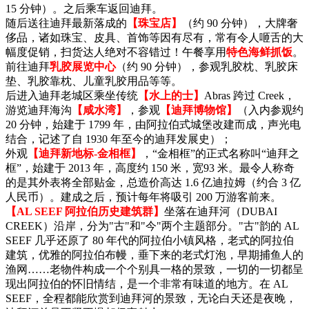
15 分钟）。之后乘车返回迪拜。
随后送往迪拜最新落成的
【珠宝店】
（约 90 分钟），大牌奢
侈品，诸如珠宝、皮具、首饰等因有尽有，常有令人咂舌的大
幅度促销，扫货达人绝对不容错过！午餐享用
特色海鲜抓饭
。
前往迪拜
乳胶展览中心
（约 90 分钟），参观乳胶枕、乳胶床
垫、乳胶靠枕、儿童乳胶用品等等。
后进入迪拜老城区乘坐传统
【水上的士】
Abras 跨过 Creek，
游览迪拜海沟
【咸水湾】
，参观
【迪拜博物馆】
（入内参观约
20 分钟，始建于 1799 年，由阿拉伯式城堡改建而成，声光电
结合，记述了自 1930 年至今的迪拜发展史）；
外观
【迪拜新地标-金相框】
，“金相框”的正式名称叫“迪拜之
框”，始建于 2013 年，高度约 150 米，宽93 米。最令人称奇
的是其外表将全部贴金，总造价高达 1.6 亿迪拉姆（约合 3 亿
人民币）。建成之后，预计每年将吸引 200 万游客前来。
【AL SEEF 阿拉伯历史建筑群】
坐落在迪拜河（DUBAI
CREEK）沿岸，分为"古"和"今"两个主题部分。"古"韵的 AL
SEEF 几乎还原了 80 年代的阿拉伯小镇风格，老式的阿拉伯
建筑，优雅的阿拉伯布幔，垂下来的老式灯泡，早期捕鱼人的
渔网……老物件构成一个个别具一格的景致，一切的一切都呈
现出阿拉伯的怀旧情结，是一个非常有味道的地方。在 AL
SEEF，全程都能欣赏到迪拜河的景致，无论白天还是夜晚，