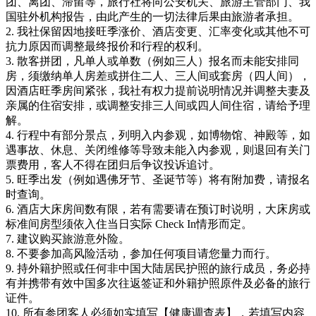
团、离团、滞留等，旅行社将向公安机关、旅游主管部门、我
国驻外机构报告，由此产生的一切法律后果由旅游者承担。
2. 我社保留因地接旺季涨价、酒店变更、汇率变化或其他不可
抗力原因而调整最终报价和行程的权利。
3. 散客拼团，凡单人或单数（例如三人）报名而未能安排同
房，须缴纳单人房差或拼住二人、三人间或套房（四人间），
因酒店旺季房间紧张，我社有权力提前说明情况并调整夫妻及
亲属的住宿安排，或调整安排三人间或四人间住宿，请给予理
解。
4. 行程中有部分景点，列明入内参观，如博物馆、神殿等，如
遇事故、休息、关闭维修等导致未能入内参观，则退回有关门
票费用，客人不得在团归后争议投诉追讨。
5. 旺季出发（例如遇佛牙节、圣诞节等）将有附加费，请报名
时查询。
6. 酒店大床房间数有限，若有需要请在预订时说明，大床房或
标准间房型须依入住当日实际 Check In情形而定。
7. 建议购买旅游意外险。
8. 不要参加高风险活动，参加任何项目请您量力而行。
9. 持外籍护照或任何非中国大陆居民护照的旅行成员，务必持
有并携带有效中国多次往返签证和外籍护照原件及必备的旅行
证件。
10. 所有参团客人必须如实填写【健康调查表】，若填写内容