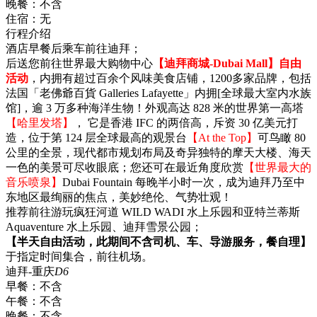
晚餐：
不含
住宿：
无
行程介绍
酒店早餐后乘车前往迪拜；
后送您前往世界最大购物中心
【迪拜商城-Dubai Mall】自由
活动
，内拥有超过百余个风味美食店铺，1200多家品牌，包括
法国「老佛爺百貨 Galleries Lafayette」内拥[全球最大室内水族
馆]，逾 3 万多种海洋生物！外观高达 828 米的世界第一高塔
【哈里发塔】
， 它是香港 IFC 的两倍高，斥资 30 亿美元打
造，位于第 124 层全球最高的观景台
【At the Top】
可鸟瞰 80
公里的全景，现代都市规划布局及奇异独特的摩天大楼、海天
一色的美景可尽收眼底；您还可在最近角度欣赏
【世界最大的
音乐喷泉】
Dubai Fountain 每晚半小时一次，成为迪拜乃至中
东地区最绚丽的焦点，美妙绝伦、气势壮观！
推荐前往游玩疯狂河道 WILD WADI 水上乐园和亚特兰蒂斯
Aquaventure 水上乐园、迪拜雪景公园；
【半天自由活动，此期间不含司机、车、导游服务，餐自理】
于指定时间集合，前往机场。
迪拜-重庆
D6
早餐：
不含
午餐：
不含
晚餐：
不含