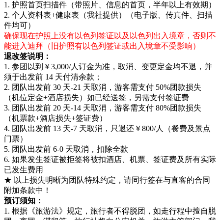
1. 护照首页扫描件（带照片、信息的首页，半年以上有效期）
2. 个人资料表+健康表（我社提供）（电子版、传真件、扫描
件均可）
确保现在护照上没有以色列签证以及以色列出入境章，否则不
能进入迪拜（旧护照有以色列签证或出入境章不受影响）
退改签说明：
1. 参团以到￥3,000/人订金为准，取消、变更定金均不退，并
须于出发前 14 天付清余款；
2. 团队出发前 30 天-21 天取消，游客需支付 50%团款损失
（机位定金+酒店损失）如已经送签，另需支付签证费
3. 团队出发前 20 天-14 天取消，游客需支付 80%团款损失
（机票款+酒店损失+签证费）
4. 团队出发前 13 天-7 天取消，只退还￥800/人（餐费及景点
门票）
5. 团队出发前 6-0 天取消，扣除全款
6. 如果发生签证被拒签将被扣酒店、机票、签证费及所有实际
已发生费用
★ 以上损失明晰为团队特殊约定，请同行签在与直客的合同
附加条款中！
预订须知：
1. 根据《旅游法》规定，旅行者不得脱团，如走行程中擅自脱