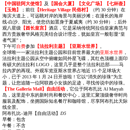
【中国驻阿大使馆】
及
【国会大厦】【文化广场】【七杯壶】
【玉炮】
；前往
【Heritage Village 民俗村】
（约 30 分钟）在
海滨大道上，可远眺对岸的海景与美丽沙滩；在漫长的海岸
线-白沙、阳光，使您仿如置身于夏威夷（约 30 分钟）；后外
观八星级
【酋长皇宫】
酒店，它是采纳传统阿拉伯皇家典范与
西方贵族奢华风格完美结合设计理念，犹如皇宫一般彰显“皇
者气派”；
下午可
自费
参加
【法拉利主题】【亚斯水世界】
。
全球唯一一家法拉利主题公园和目前世界最大的
亚斯水世界
，
法拉利主题公园从空中俯瞰如同外星飞碟，其红色顶棚上面印
有硕大的法拉利 LOGO，这里几乎是整个法拉利总部——马
拉内罗的再现。外观车览亚斯水世界占地近 15 个足球场大
小，已于 2013 年 1 月 24 日开放啦！它以“消失的珍珠”为主
题，让您追随一位阿联酋小女孩的足迹，寻找传说中的珍珠。
【The Galleria Mall】自由活动
，它位于阿布扎比 Al Maryah
岛，这里是中东的新时尚和餐饮中心，这里汇聚顶级奢华时尚
服装及配饰，坐拥国际知名餐厅和咖啡馆，尽享阿布扎比天际
线全景。
阿布扎比–迪拜【自由活动】
D5
早餐：
包含
午餐：
不含