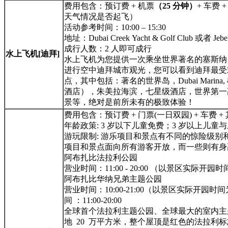
费用包含：预订费 + 机票
（25 分钟）
+ 车费
天气情况是否起飞）
活动参考时间：10:00 – 15:30
地址：Dubai Creek Yacht & Golf Club 或者 Je
成行人数：2 人即可成行
水上飞机[迪拜]
水上飞机为您提供一次乘坐世界著名的塞斯纳 2
进行空中迪拜城市观光，您可以看到迪拜最受
点，其中包括：著名的世界岛，Dubai Marin
酒店），朱美拉海滨，七星级酒店，世界第一
景等，绝对是前所未有的极致体验！
费用包含：预订费 + 门票(一日双园) + 车费 
年龄政策: 3 岁以下儿童免费；3 岁以上儿童
游玩限制: 游乐项目和景点有不同的惊险级别
项目和景点面向所有游客开放，而一些则有身
阿布扎比法拉利公园
营业时间：11:00 - 20:00 （以景区实际开园
阿布扎比华纳兄弟主题公园
营业时间：10:00-21:00（以景区实际开园
间 ：11:00-20:00
全球首个法拉利主题公园、全球最大的室内主
地 20 万平方米，整个屋顶是红色的法拉利标