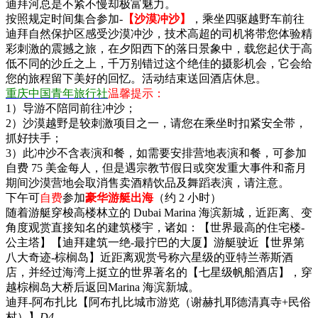
迪拜河总是不紧不慢却极富魅力。
按照规定时间集合参加-
【沙漠冲沙】
，乘坐四驱越野车前往
迪拜自然保护区感受沙漠冲沙，技术高超的司机将带您体验精
彩刺激的震撼之旅，在夕阳西下的落日景象中，载您起伏于高
低不同的沙丘之上，千万别错过这个绝佳的摄影机会，它会给
您的旅程留下美好的回忆。活动结束送回酒店休息。
重庆中国青年旅行社
温馨提示：
1）导游不陪同前往冲沙；
2）沙漠越野是较刺激项目之一，请您在乘坐时扣紧安全带，
抓好扶手；
3）此冲沙不含表演和餐，如需要安排营地表演和餐，可参加
自费 75 美金每人，但是遇宗教节假日或突发重大事件和斋月
期间沙漠营地会取消售卖酒精饮品及舞蹈表演，请注意。
下午可
自费
参加
豪华游艇出海
（约 2 小时）
随着游艇穿梭高楼林立的 Dubai Marina 海滨新城，近距离、变
角度观赏直接知名的建筑楼宇，诸如：【世界最高的住宅楼-
公主塔】【迪拜建筑一绝-最拧巴的大厦】游艇驶近【世界第
八大奇迹-棕榈岛】近距离观赏号称六星级的亚特兰蒂斯酒
店，并经过海湾上挺立的世界著名的【七星级帆船酒店】，穿
越棕榈岛大桥后返回Marina 海滨新城。
迪拜-阿布扎比【阿布扎比城市游览（谢赫扎耶德清真寺+民俗
村）】
D4