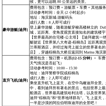
候，更可以远眺 80 公里远的美景。
费用包含：预订费 + 游艇票 + 车费 + 其他服
活动参考时间：全天 (2 小时起步)
地址：海滨新城-游艇码头
成行人数：8 人即可成行
登上豪华游艇，随着游艇穿梭高楼林立的 Dubai 
豪华游艇[迪拜]
城，近距离、变角度观赏直接知名的建筑楼宇
【世界最高的住宅楼-公主塔】【迪拜建筑一绝
艇驶近【世界第八大奇迹-棕榈岛】近距离观赏
兰蒂斯酒店，并经过海湾上挺立的世界著名的
店】，穿越棕榈岛大桥后返回到 Marina 海滨
费用包含：预订费 + 机票
(12-15 分钟）
+ 车
天气情况是否起飞）
活动参考时间：10:00 – 15:30
地址：迪拜警察学院或棕榈岛
成行人数：2 人即可成行
直升飞机[迪拜]
乘坐直升机飞上蓝天，在空中鸟瞰迪拜全景。
中，看到迪拜所有著名的景点，包括世界上最
船酒店，世界最高建筑哈利法塔，以及世界第
迪拜“棕榈岛”和“世界地球群岛”。飞 上蓝天
一半是沙漠的阿拉伯明珠迪拜的全景吧！