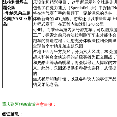
法拉利世界主
乐设施和精彩项目， 这里所展示的全球最先
题公园
包含了在魔力速度（SpeedofMagic）中探险“N
+
华纳兄弟主题
将在淘气赛车手的带领下，穿越深绿的丛林、
公园[YASI 亚斯
体验新奇的 4D 历险。游客还可以乘坐世界上
岛]
方程式赛车，在五秒内加速到 240 公里
/小时。而乘坐马拉内罗号游览车，可以虚拟
工厂，探索之前只有法拉利跑车车主才能体会
跑车的制造过程，让您充分体验法拉利公园里
全球首个华纳兄弟主题乐园
占地 165 万平方英尺，分为六大区域，29 
超人和神奇女侠这样的超级英雄为正义而战，
和史酷比等动画明星，将会以最让人惊叹的方
来。此外，乐园还提供多种餐饮选择，从便捷
的
坐式餐厅和咖啡馆，以及各种诱人的零售产品
纳兄弟纪念品。
重庆到阿联酋旅游
注意事项：
签证信息：