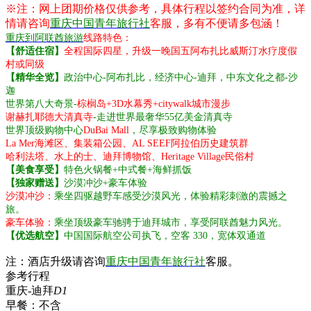
※注：网上团期价格仅供参考，具体行程以签约合同为准，详
情请咨询
重庆中国青年旅行社
客服，多有不便请多包涵！
重庆到阿联酋旅游
线路特色：
【舒适住宿】
全程国际四星，升级一晚国五阿布扎比威斯汀水疗度假
村或同级
【精华全览】
政治中心-阿布扎比，经济中心-迪拜，中东文化之都-沙
迦
世界第八大奇景-
棕榈岛+3D水幕秀+citywalk城市漫步
谢赫扎耶德大清真寺
-走进世界最奢华55亿美金清真寺
世界顶级购物中心
DuBai Mall
，尽享极致购物体验
La Mer海滩区、集装箱公园、AL SEEF阿拉伯历史建筑群
哈利法塔、水上的士、迪拜博物馆、Heritage Village民俗村
【美食享受】
特色火锅餐+中式餐+海鲜抓饭
【独家赠送】
沙漠冲沙+豪车体验
沙漠冲沙：
乘坐四驱越野车感受沙漠风光，体验精彩刺激的震撼之
旅。
豪车体验：
乘坐顶级豪车驰骋于迪拜城市，享受阿联酋魅力风光。
【优选航空】
中国国际航空公司执飞，空客 330，宽体双通道
注：酒店升级请咨询
重庆中国青年旅行社
客服。
参考行程
重庆-迪拜
D1
早餐：
不含