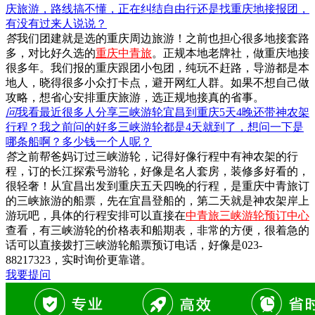
庆旅游，路线搞不懂，正在纠结自由行还是找重庆地接报团，
有没有过来人说说？
答
我们团建就是选的重庆周边旅游！之前也担心很多地接套路
多，对比好久选的
重庆中青旅
。正规本地老牌社，做重庆地接
很多年。我们报的重庆跟团小包团，纯玩不赶路，导游都是本
地人，晓得很多小众打卡点，避开网红人群。如果不想自己做
攻略，想省心安排重庆旅游，选正规地接真的省事。
问
我看最近很多人分享三峡游轮宜昌到重庆5天4晚还带神农架
行程？我之前问的好多三峡游轮都是4天就到了，想问一下是
哪条船啊？多少钱一个人呢？
答
之前帮爸妈订过三峡游轮，记得好像行程中有神农架的行
程，订的长江探索号游轮，好像是名人套房，装修多好看的，
很轻奢！从宜昌出发到重庆五天四晚的行程，是重庆中青旅订
的三峡旅游的船票，先在宜昌登船的，第二天就是神农架岸上
游玩吧，具体的行程安排可以直接在
中青旅三峡游轮预订中心
查看，有三峡游轮的价格表和船期表，非常的方便，很着急的
话可以直接拨打三峡游轮船票预订电话，好像是023-
88217323，实时询价更靠谱。
我要提问