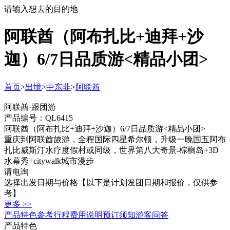
请输入想去的目的地
阿联酋（阿布扎比+迪拜+沙
迦）6/7日品质游<精品小团>
首页
>
出境
>
中东非
>
阿联酋
阿联酋·跟团游
产品编号：QL6415
阿联酋（阿布扎比+迪拜+沙迦）6/7日品质游<精品小团>
重庆到阿联酋旅游，全程国际四星希尔顿，升级一晚国五阿布
扎比威斯汀水疗度假村或同级，世界第八大奇景-棕榈岛+3D
水幕秀+citywalk城市漫步
请电询
选择出发日期与价格
【以下是计划发团日期和报价，仅供参
考】
更多 >>
产品特色
参考行程
费用说明
预订须知
游客问答
产品特色