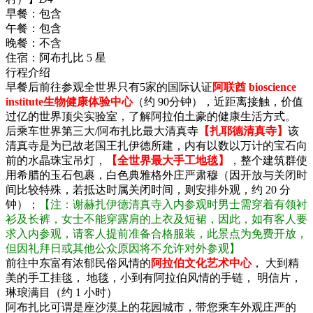
早餐：
包含
午餐：
包含
晚餐：
不含
住宿：
阿布扎比 5 星
行程介绍
早餐后前往参观全世界只有5家的国际认证
阿联酋 bioscience
institute生物健康体验中心
（约 90分钟），近距离接触，价值
过亿的世界顶尖实验室，了解阿拉伯土豪的健康生活方式。
后乘车世界第三大/阿布扎比最大清真寺
【扎耶德清真寺】
该
清真寺是为已故老国王扎伊德所建，内有以数以万计的宝石向
前的水晶珠宝吊灯，
【全世界最大手工地毯】
，整个建筑群使
用希腊的玉石包裹，白色典雅格外庄严肃穆（因开放与关闭时
间比较特殊，若抵达时属关闭时间，则安排外观，约 20 分
钟）；
【注：谢赫扎伊德清真寺入内参观时男士需穿着有领衬
衫及长裤，女士不能穿露肩的上衣及短裙，因此，如有客人要
求入内参观，请客人提前准备合格服装，此景点为免费开放，
但因礼拜日或其他公众原因将不允许对外参观】
前往中东富有浓郁民俗风情的
阿拉伯文化艺术中心
， 大到精
美的手工挂毯， 地毯，小到有阿拉伯风情的手链， 明信片，
琳琅满目（约 1 小时）
阿布扎比可谓是座沙漠上的花园城市，带您乘车外观庄严的