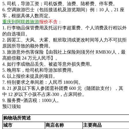
5. 司机，导游工资；司机饭费、油费、陆桥费、停车费。
6. 空调旅游巴士（包括接送机及游览期间）例：10 人，21 座
车，根据具体人数而定。
重庆到阿联酋旅游
报价不含：
1. 行李物品保管费用及托运行李超重费、个人消费及行程以外
的自选项目。
2. 因罢工、大风、大雾、航班取消或更改时间等人力不可抗拒
原因所导致的额外费用。
3. 旅游意外伤害保险【由我社上保险则须另付 RMB30/人，最
高赔偿额 24 万元人民币】。
4. 如行李或物品丢失、被盗等意外损失费用。
5. 晚用车，给司机和导游加班费用。
6. 以上报价未提及的项目。
7. 特别要求之单间差：人民币 1800/间。
8. 21 岁及以下客人参团需补团费 600 元（随团款支付），其
中 12 岁以下小孩不占床-300，占床同价。
9. 服务费+酒店税：1000/人。
预订须知
购物场所简述
城市
商店名称
主要商品