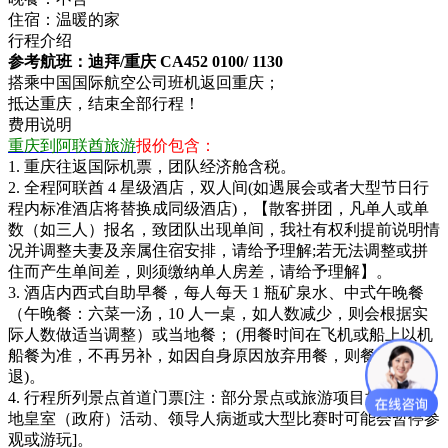
住宿：
温暖的家
行程介绍
参考航班：迪拜/重庆 CA452 0100/ 1130
搭乘中国国际航空公司班机返回重庆；
抵达重庆，结束全部行程！
费用说明
重庆到阿联酋旅游
报价包含：
1. 重庆往返国际机票，团队经济舱含税。
2. 全程阿联酋 4 星级酒店，双人间(如遇展会或者大型节日行
程内标准酒店将替换成同级酒店)，【散客拼团，凡单人或单
数（如三人）报名，致团队出现单间，我社有权利提前说明情
况并调整夫妻及亲属住宿安排，请给予理解;若无法调整或拼
住而产生单间差，则须缴纳单人房差，请给予理解】。
3. 酒店内西式自助早餐，每人每天 1 瓶矿泉水、中式午晚餐
（午晚餐：六菜一汤，10 人一桌，如人数减少，则会根据实
际人数做适当调整）或当地餐； (用餐时间在飞机或船上以机
船餐为准，不再另补，如因自身原因放弃用餐，则餐费不
退)。
4. 行程所列景点首道门票[注：部分景点或旅游项目如恰逢当
地皇室（政府）活动、领导人病逝或大型比赛时可能会暂停参
观或游玩]。