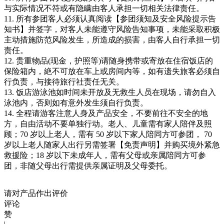
与实际情况不符或有隐瞒由客人承担一切相关法律责任。
11. 所有参团客人必须认真阅读【参团须知及安全风险提示告
知书】并签字，对客人未能遵守风险告知事项，未能采取积极
主动措施防范风险发生，所造成的损害，由客人自行承担一切
责任。
12. 贵重物品(现金，护照等)请随身携带或寄放在住宿饭店的
保险箱内，絶不可放在车上或房间内等，如有遗失旅客必须自
行负责，与接待旅行社责任无关。
13. 饭店游泳池如时间未开放及无救生人员在现场，请勿自入
泳池内，否则如有意外发生须自行负责。
14. 全程请游客注意人身及产品安全，不要前往不安全的地
方，自由活动不要单独行动。老人、儿童需有家人陪伴及照
顾；70 岁以上老人，需有 50 岁以下家人陪同方可参团， 70
岁以上老人随家人出行另需签署【免责声明】并购买境外紧急
救援险；18 岁以下未成年人，需有父母或亲属陪同方可参
团，非随父母出行需提供亲属证明及父母委托。
请对产品作出评价
评论
赞