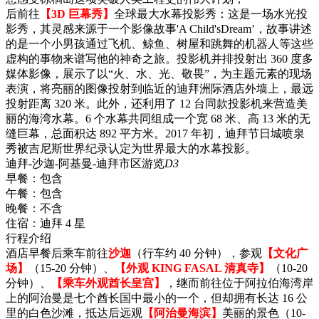
后前往
【3D 巨幕秀】
全球最大水幕投影秀：这是一场水光投
影秀，其灵感来源于一个影像故事'A Child'sDream’，故事讲述
的是一个小男孩通过飞机、鲸鱼、树屋和跳舞的机器人等这些
虚构的事物来谱写他的神奇之旅。投影机并排投射出 360 度多
媒体影像，展示了以“火、水、光、敬畏”，为主题元素的现场
表演，将亮丽的图像投射到临近的迪拜洲际酒店外墙上，最远
投射距离 320 米。此外，还利用了 12 台同款投影机来营造美
丽的海湾水幕。6 个水幕共同组成一个宽 68 米、高 13 米的无
缝巨幕，总面积达 892 平方米。2017 年初，迪拜节日城喷泉
秀被吉尼斯世界纪录认定为世界最大的水幕投影。
迪拜-沙迦-阿基曼-迪拜市区游览
D3
早餐：
包含
午餐：
包含
晚餐：
不含
住宿：
迪拜 4 星
行程介绍
酒店早餐后乘车前往
沙迦
（行车约 40 分钟），参观
【文化广
场】
（15-20 分钟）、
【外观 KING FASAL 清真寺】
（10-20
分钟）、
【乘车外观酋长皇宫】
，继而前往位于阿拉伯海湾岸
上的阿治曼是七个酋长国中最小的一个，但却拥有长达 16 公
里的白色沙滩，抵达后远观
【阿治曼海滨】
美丽的景色（10-