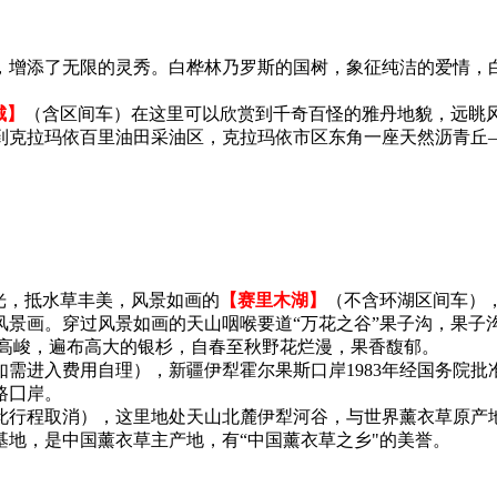
，增添了无限的灵秀。白桦林乃罗斯的国树，象征纯洁的爱情，
城】
（含区间车）在这里可以欣赏到千奇百怪的雅丹地貌，远眺
到克拉玛依百里油田采油区，克拉玛依市区东角一座天然沥青丘
光，抵水草丰美，风景如画的
【赛里木湖】
（不含环湖区间车）
画。穿过风景如画的天山咽喉要道“万花之谷”果子沟，果子沟的
势高峻，遍布高大的银杉，自春至秋野花烂漫，果香馥郁。
如需进入费用自理），新疆伊犁霍尔果斯口岸1983年经国务院
路囗岸。
此行程取消），这里地处天山北麓伊犁河谷，与世界薰衣草原产
地，是中国薰衣草主产地，有“中国薰衣草之乡"的美誉。