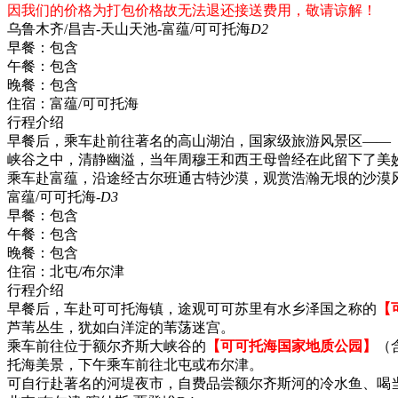
因我们的价格为打包价格故无法退还接送费用，敬请谅解！
乌鲁木齐/昌吉-天山天池-富蕴/可可托海
D2
早餐：
包含
午餐：
包含
晚餐：
包含
住宿：
富蕴/可可托海
行程介绍
早餐后，乘车赴前往著名的高山湖泊，国家级旅游风景区——
峡谷之中，清静幽溢，当年周穆王和西王母曾经在此留下了美
乘车赴富蕴，沿途经古尔班通古特沙漠，观赏浩瀚无垠的沙漠
富蕴/可可托海-
D3
早餐：
包含
午餐：
包含
晚餐：
包含
住宿：
北屯/布尔津
行程介绍
早餐后，车赴可可托海镇，途观可可苏里有水乡泽国之称的
【
芦苇丛生，犹如白洋淀的苇荡迷宫。
乘车前往位于额尔齐斯大峡谷的
【可可托海国家地质公园】
（
托海美景，下午乘车前往北屯或布尔津。
可自行赴著名的河堤夜市，自费品尝额尔齐斯河的冷水鱼、喝