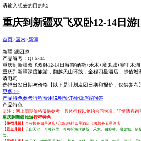
请输入想去的目的地
重庆到新疆双飞双卧12-14日游
首页
>
国内
>
新疆
新疆·跟团游
产品编号：QL6304
重庆到新疆双飞双卧12-14日游[喀纳斯+禾木+魔鬼城+赛里木湖
重庆到新疆深度旅游，翻越天山环线，全程四星酒店，超值增
请电询
选择出发日期与价格
【以下是计划发团日期和报价，仅供参考
更多 >>
产品特色
参考行程
费用说明
预订须知
游客问答
产品特色
※注：网上团期价格仅供参考，具体行程以签约合同为准，详情请咨询
重庆到新疆旅游
行程特色
【住宿升级】
全程预备四星酒店+升级1晚挂四星酒店+1晚预备五星酒店
【景点升级】
天山天池、可可苏里、可可托海喀纳斯、禾木、白桦林、魔鬼城、伊
盖。