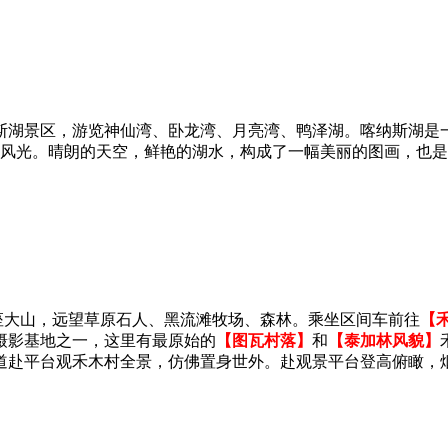
斯湖景区，游览神仙湾、卧龙湾、月亮湾、鸭泽湖。喀纳斯湖是
纳斯湖风光。晴朗的天空，鲜艳的湖水，构成了一幅美丽的图画，
座大山，远望草原石人、黑流滩牧场、森林。乘坐区间车前往
【
摄影基地之一，这里有最原始的
【图瓦村落】
和
【泰加林风貌】
道赴平台观禾木村全景，仿佛置身世外。赴观景平台登高俯瞰，