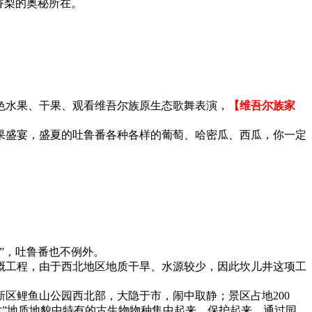
香梨的奥秘所在。
色水果、干果、观看维吾尔族原生态歌舞表演，
【维吾尔族家
果盛宴，盛夏的吐鲁番各种各样的葡萄、哈密瓜、西瓜，你一定
”，吐鲁番也不例外。
溉工程，由于西北地区地质干旱、水源较少，因此坎儿井这项工
区鲤鱼山公园西北部，大隐于市，闹中取静；景区占地200
盆”地质地貌中特有的古生物物种集中起来、保护起来，通过园