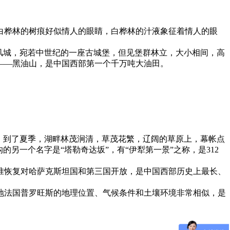
白桦林的树痕好似情人的眼睛，白桦林的汁液象征着情人的眼
风城，宛若中世纪的一座古城堡，但见堡群林立，大小相间，高
——黑油山，是中国西部第一个千万吨大油田。
，到了夏季，湖畔林茂涧清，草茂花繁，辽阔的草原上，幕帐点
另一个名字是“塔勒奇达坂”，有“伊犁第一景”之称，是312
批准恢复对哈萨克斯坦国和第三国开放，是中国西部历史上最长、
地法国普罗旺斯的地理位置、气候条件和土壤环境非常相似，是