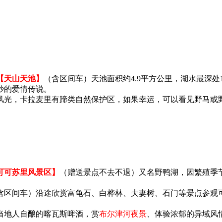
【天山天池】
（含区间车）天池面积约4.9平方公里，湖水最深处
妙的爱情传说。
风光，卡拉麦里有蹄类自然保护区，如果幸运，可以看见野马或
可可苏里风景区】
（赠送景点不去不退）又名野鸭湖，因繁殖季
含区间车）沿途欣赏富龟石、白桦林、夫妻树、石门等景点参观
当地人自酿的喀瓦斯啤酒，赏
布尔津河夜景
、体验浓郁的异域风