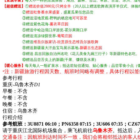
【景观丰富】
每天不一样的景观体验：湖泊、森林、雪山、草原、古道、冰川、湿
【超值赠送】
①
赠送价值2880元/只烤全羊
（20人以上赠送歌舞表演开羊仪式、体验
②
赠送吐鲁番水果盛宴
，盛夏瓜果任您品尝
③
赠送湿地景观-野鸭的栖息地
可可苏里
④
赠送紫色花海-
薰衣草庄园
⑤
赠送中哈边境口岸游览-霍尔果斯口岸
⑥
赠送清凉绿荫世界-
葡萄庄园
⑦
赠送
维吾尔族家访-欣赏原生态维吾尔族歌舞
⑧
赠送新疆最大汗血宝马展示基地-
新疆古生态园
⑨
赠送 昌吉回族自治州名吃《花儿美食九碗三行子》等新疆特色名吃。
⑩
赠送品尝舌尖上的新疆(干果、馕饼及水果)
【暖心服务】
每天每人一瓶矿泉水；
抵达前短信通知、贴心服务；
品尝零食小点（
注：新疆旅游行程因天数、航班时间略有调整，具体行程以签
*
参考行程
重庆-乌鲁木齐
D1
早餐：
不含
午餐：
不含
晚餐：
不含
住宿：
乌鲁木齐
行程介绍
参考航班：3U8871 06:10；PN6358 07:15；3U606 07:35；CZ
请于重庆江北国际机场集合，乘飞机前往
乌鲁木齐
。抵达后，
交通备注：因航班到达时间不一致，我们会将相邻抵达的客人