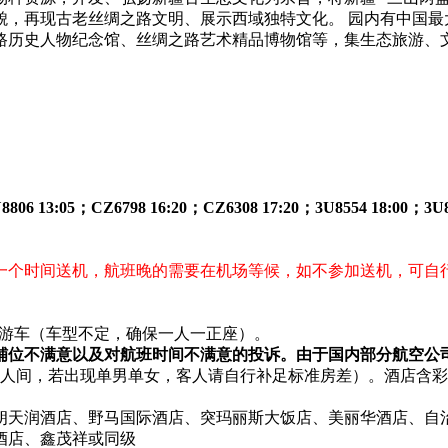
貌，再现古老丝绸之路文明、展示西域独特文化。 园内有中国最
路历史人物纪念馆、丝绸之路艺术精品博物馆等，集生态旅游、
U8806 13:05；CZ6798 16:20；CZ6308 17:20；3U8554 18
一个时间送机，航班晚的需要在机场等候，如不参加送机，可自
旅游车（车型不定，确保一人一正座）。
铺位不满意以及对航班时间不满意的投诉。由于国内部分航空公
双人间，若出现单男单女，客人请自行补足标准房差）。酒店含
朗天润酒店、野马国际酒店、突玛丽斯大饭店、美丽华酒店、自
酒店、鑫茂祥或同级