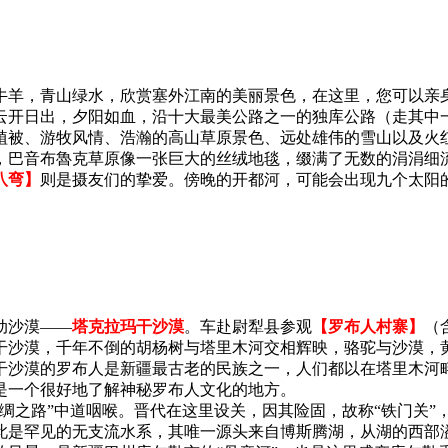
牛羊，青山绿水，欣赏塞外江南的美丽景色，在这里，您可以亲身
云开日出，夕阳如血，沿十大最美公路之一的独库公路（走其中
植被、游牧风情、浩瀚的高山草原景色、远处雄伟的雪山以及火
，巴音布魯克草原像一张巨大的丝绒地毯，缀满了无数的涓涓细
八弯】
则是摄友们的挚爱。傍晚的开都河，可能会出现九个太阳
动沙漠——
塔克拉玛干沙漠
。车赴尉犁县参观
【罗布人村寨】
（
干沙漠，千年不倒的胡杨树与塔里木河交相辉映，骆驼与沙漠，
干沙漠的罗布人是新疆最古老的民族之一，人们都以在塔里木河
是一个很好地了解神秘罗布人文化的地方。
绸之路”中道咽喉。晋代在这里设关，因其险固，故称“铁门关
此是罕见的无支流水系，其唯一源头来自博斯腾湖，从湖的西部