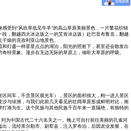
感受到“风吹草低见牛羊”的高山草原美丽景色，一片繁花织锦
一段，翻越四大冰达坂之一的艾肯冰达坂）赴巴音布鲁克，翻越
红干燥的克孜利亚山地景色。
流和灯盏一样星星点点的湖泊，阳光的照射下，甚至还会散发出
的奇特景象。漫步在无边无际的草原上，倾听大草原的呼吸。
含区间车，不含景区观光车），景区的面积很大，刚一进入景区
黄沙与绿洲，与我们此前几天看见的壮阔草原形成鲜明对比，南
畔打渔为生。这个民族与其他民族千百年来一直隔绝，有独特的
”，列为中国古代二十六名关之一。晚上可自行前往美丽的孔雀河
溢出，流经库尔勒市、尉犁县，注入罗布泊，后因农业发展，在