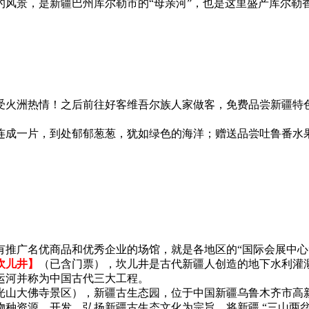
的风景，是新疆巴州库尔勒市的“母亲河”，也是这里盛产库尔勒
受火洲热情！之后前往好客维吾尔族人家做客，免费品尝新疆特
连成一片，到处郁郁葱葱，犹如绿色的海洋；赠送品尝吐鲁番水
有推广名优商品和优秀企业的场馆，就是各地区的“国际会展中心
坎儿井】
（已含门票），坎儿井是古代新疆人创造的地下水利灌
运河并称为中国古代三大工程。
光山大佛寺景区），新疆古生态园，位于中国新疆乌鲁木齐市高新
种资源，开发、弘扬新疆古生态文化为宗旨，将新疆 “三山两