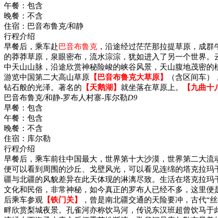
午餐：
包含
晚餐：
不含
住宿：
巴音布鲁克/和静
行程介绍
早餐后，乘车赴
巴音布鲁克
，沿途经过茫茫那拉提草原，成群
的莽莽草原，泉眼密布，流水淙淙，犹如进入了另一个世界。
中天山山脉，沿途欣赏神秘险峻的峡谷风景，天山腹地茂密的
游览中国第二大高山草原
【巴音布鲁克大草原】
（含区间车）
钻石般的光泽。著名的
【天鹅湖】
就坐落在草原上。
【九曲十
巴音布鲁克/和静-罗布人村寨-库尔勒
D9
早餐：
包含
午餐：
包含
晚餐：
不含
住宿：
库尔勒
行程介绍
早餐后，乘车前往中国最大，世界第十大沙漠，世界第二大流
便可以看到周围的沙丘、戈壁风光，可以看见连绵的塔克拉玛
疆与北疆的风貌差异在此天体现的淋漓尽致。生活在塔克拉玛
文化和民俗，非常神秘，如今真正的罗布人已经不多，这里便
后乘车参观
【铁门关】
，曾是南北疆交通的天险要冲，古代“丝
畔欣赏梨城夜景。孔雀河亦称饮马河，传说东汉班超曾饮马于