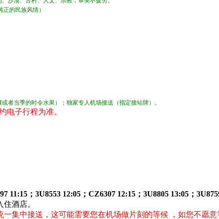
地、沙漠、古村、人文、宗教，审美不疲劳。
纯正的民族风情）
馕或者当季的时令水果）；
独家专人机场接送（指定接站牌）。
约电子行程为准。
6797 11:15；3U8553 12:05；CZ6307 12:15；3U8805 13:
入住酒店。
统一集中接送，这可能需要您在机场做片刻的等候 ，如您不愿意