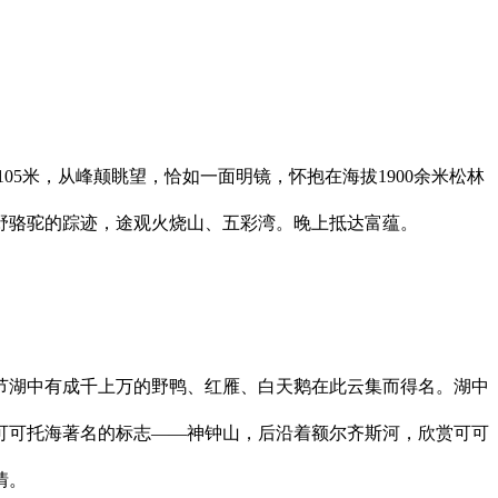
105米，从峰颠眺望，恰如一面明镜，怀抱在海拔1900余米松林
野骆驼的踪迹，途观火烧山、五彩湾。晚上抵达富蕴。
节湖中有成千上万的野鸭、红雁、白天鹅在此云集而得名。湖中
可可托海著名的标志——神钟山，后沿着额尔齐斯河，欣赏可可
情。