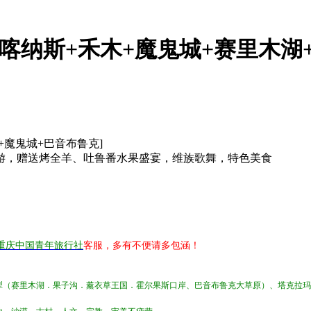
[喀纳斯+禾木+魔鬼城+赛里木湖
+魔鬼城+巴音布鲁克]
游，赠送烤全羊、吐鲁番水果盛宴，维族歌舞，特色美食
】
重庆中国青年旅行社
客服，多有不便请多包涵！
犁（赛里木湖．果子沟．薰衣草王国．霍尔果斯口岸、巴音布鲁克大草原）、塔克拉玛