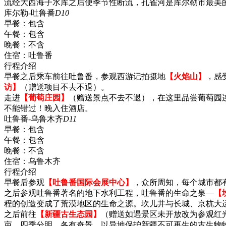
流经大西海子水库之后便季节性断流，孔雀河是库尔勒市最美
库尔勒-吐鲁番
D10
早餐：
包含
午餐：
包含
晚餐：
不含
住宿：
吐鲁番
行程介绍
早餐之后乘车前往吐鲁番，参观西游记拍摄地
【火焰山】
，感
访】
（赠送项目不去不退）。
走进
【葡萄庄园】
（赠送景点不去不退），在这里品尝葡萄园
不能错过！晚入住酒店。
吐鲁番-乌鲁木齐
D11
早餐：
包含
午餐：
包含
晚餐：
不含
住宿：
乌鲁木齐
行程介绍
早餐后参观
【吐鲁番国际会展中心】
，众所周知，每个城市都
之后参观吐鲁番著名的地下水利工程，吐鲁番的生命之泉—
【
程的创造变成了荒漠地区的生命之源。坎儿井与长城、京杭大
之后前往
【新疆古生态园】
（赠送如遇景区未开放改为参观红
亩，四季分明，各有奇景。以异地保护新疆不可再生的古生物物