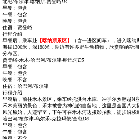
北屯/布尔津-喀纳斯-贾登峪
D4
早餐：
包含
午餐：
包含
晚餐：
包含
住宿：
贾登峪
行程介绍
早餐后，乘车赴
【喀纳斯景区】
（含一进区间车），进入喀纳
海拔1300米，深188米，湖边有许多野生动植物，欣赏喀
分布区。
贾登峪-禾木-哈巴河/布尔津-哈巴河
D5
早餐：
包含
午餐：
包含
晚餐：
不含
住宿：
哈巴河/布尔津
行程介绍
早餐后，前往禾木景区，乘车经托洪台水库、冲乎尔乡翻越N
禾木美丽的景色，禾木被誉为神仙的自留地，这里是全国八大
风光原始，人迹罕至，下午可在禾木河边摄影拍照，徒步沿栈
哈巴河/布尔津-乌尔禾-克拉玛依/奎屯
D6
早餐：
包含
午餐：
包含
晚餐：
不含