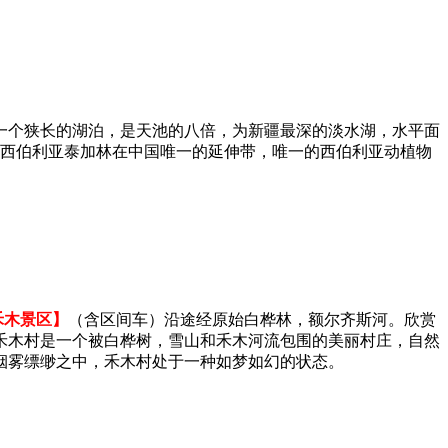
一个狭长的湖泊，是天池的八倍，为新疆最深的淡水湖，水平面
也是西伯利亚泰加林在中国唯一的延伸带，唯一的西伯利亚动植物
禾木景区】
（含区间车）沿途经原始白桦林，额尔齐斯河。欣赏
禾木村是一个被白桦树，雪山和禾木河流包围的美丽村庄，自然
烟雾缥缈之中，禾木村处于一种如梦如幻的状态。