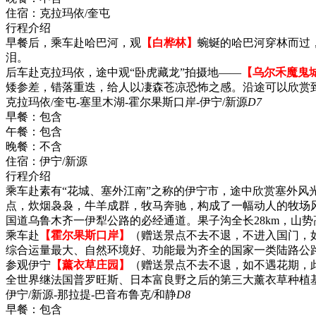
住宿：
克拉玛依/奎屯
行程介绍
早餐后，乘车赴哈巴河，观
【白桦林】
蜿蜒的哈巴河穿林而过
泪。
后车赴克拉玛依，途中观“卧虎藏龙”拍摄地——
【乌尔禾魔鬼
矮参差，错落重迭，给人以凄森苍凉恐怖之感。沿途可以欣赏
克拉玛依/奎屯-塞里木湖-霍尔果斯口岸-伊宁/新源
D7
早餐：
包含
午餐：
包含
晚餐：
不含
住宿：
伊宁/新源
行程介绍
乘车赴素有“花城、塞外江南”之称的伊宁市，途中欣赏塞外风
点，炊烟袅袅，牛羊成群，牧马奔驰，构成了一幅动人的牧场风景
国道乌鲁木齐一伊犁公路的必经通道。果子沟全长28km，山
乘车赴
【霍尔果斯口岸】
（赠送景点不去不退，不进入国门，
综合运量最大、自然环境好、功能最为齐全的国家一类陆路公
参观伊宁
【薰衣草庄园】
（赠送景点不去不退，如不遇花期，
全世界继法国普罗旺斯、日本富良野之后的第三大薰衣草种植基
伊宁/新源-那拉提-巴音布鲁克/和静
D8
早餐：
包含