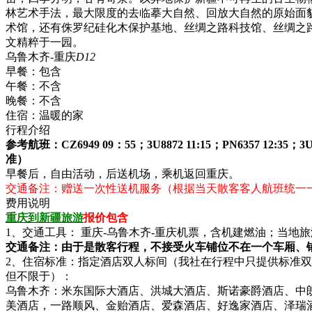
林艺术手法，最大限度的去临摹大自然、回放大自然的原始面
术馆，还有侏罗纪硅化木保护基地、丝绸之路科技馆、丝绸之
文精粹于一园。
乌鲁木齐-重庆
D12
早餐：
包含
午餐：
不含
晚餐：
不含
住宿：
温暖的家
行程介绍
参考航班：CZ6949 09：55；3U8872 11:15；PN6357 12:35；3
准）
早餐后，自由活动，后送机场，乘机返回重庆。
交通备注：赠送一次性送机服务（根据当天散客客人航班统一
费用说明
重庆到新疆旅游
报价包含
1、交通工具： 重庆-乌鲁木齐-重庆机票，含机建燃油；当地
交通备注：由于是散客行程，不接受火车铺位不在一个车厢、
2、住宿标准：指定酒店双人标间（我社在行程中只提供标准
但不限于）：
乌鲁木齐：米东国际大酒店、洪城大酒店、斯诺豪爵酒店、中
美酒店，一路顺风、金贻酒店、爱森酒店、好逸家酒店、泽瑞