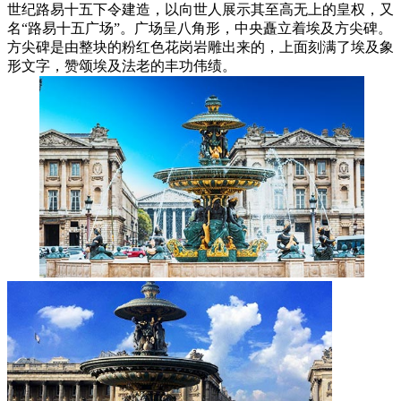
世纪路易十五下令建造，以向世人展示其至高无上的皇权，又
名“路易十五广场”。广场呈八角形，中央矗立着埃及方尖碑。
方尖碑是由整块的粉红色花岗岩雕出来的，上面刻满了埃及象
形文字，赞颂埃及法老的丰功伟绩。