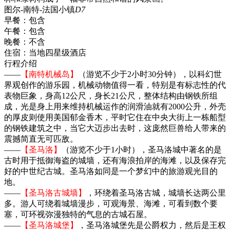
图尔-南特-法国小镇
D7
早餐：
包含
午餐：
包含
晚餐：
不含
住宿：
当地四星级酒店
行程介绍
——
【南特机械岛】
（游览不少于2小时30分钟），以科幻世
界观创作的游乐园，机械动物值得一看，特别是有标志性的代
表物巨象，身高12公尺，身长21公尺，整体结构由钢铁所组
成，光是身上用来维持机械运作的润滑油就有2000公升，外壳
的厚皮则使用美国郁金香木，平时它住在中央大街上一栋船型
的钢铁建筑之中，当它大迈步出去时，这庞然巨兽给人带来的
震撼简直无可匹敌。
——
【圣马洛】
（游览不少于1小时），圣马洛城中著名的是
古时用于抵御海盗的城墙，还有海浪拍岸的海滩，以及保存完
好的中世纪古城。圣马洛如同是一个梦幻中的旅游观光目的
地。
——
【圣马洛古城墙】
，环绕着圣马洛古城，城墙长达两公里
多。游人可绕着城墙漫步，可观海景、海滩，可看到数个要
塞，可环视弥漫独特的气息的古城石屋。
——
【圣马洛城堡】
，圣马洛城堡先是公爵权力，然后是王权