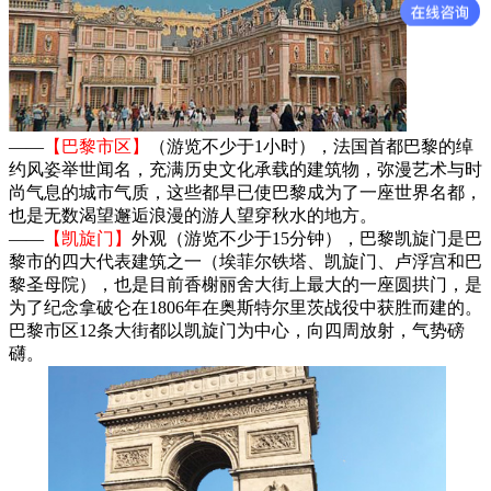
——
【巴黎市区】
（游览不少于1小时），法国首都巴黎的绰
约风姿举世闻名，充满历史文化承载的建筑物，弥漫艺术与时
尚气息的城市气质，这些都早已使巴黎成为了一座世界名都，
也是无数渴望邂逅浪漫的游人望穿秋水的地方。
——
【凯旋门】
外观（游览不少于15分钟），巴黎凯旋门是巴
黎市的四大代表建筑之一（埃菲尔铁塔、凯旋门、卢浮宫和巴
黎圣母院），也是目前香榭丽舍大街上最大的一座圆拱门，是
为了纪念拿破仑在1806年在奥斯特尔里茨战役中获胜而建的。
巴黎市区12条大街都以凯旋门为中心，向四周放射，气势磅
礴。