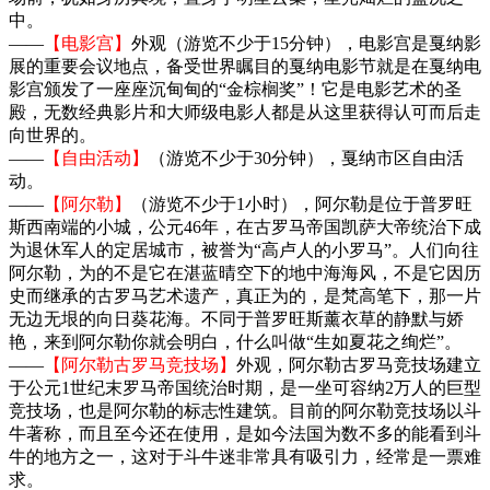
中。
——
【电影宫】
外观（游览不少于15分钟），电影宫是戛纳影
展的重要会议地点，备受世界瞩目的戛纳电影节就是在戛纳电
影宫颁发了一座座沉甸甸的“金棕榈奖”！它是电影艺术的圣
殿，无数经典影片和大师级电影人都是从这里获得认可而后走
向世界的。
——
【自由活动】
（游览不少于30分钟），戛纳市区自由活
动。
——
【阿尔勒】
（游览不少于1小时），阿尔勒是位于普罗旺
斯西南端的小城，公元46年，在古罗马帝国凯萨大帝统治下成
为退休军人的定居城市，被誉为“高卢人的小罗马”。人们向往
阿尔勒，为的不是它在湛蓝晴空下的地中海海风，不是它因历
史而继承的古罗马艺术遗产，真正为的，是梵高笔下，那一片
无边无垠的向日葵花海。不同于普罗旺斯薰衣草的静默与娇
艳，来到阿尔勒你就会明白，什么叫做“生如夏花之绚烂”。
——
【阿尔勒古罗马竞技场】
外观，阿尔勒古罗马竞技场建立
于公元1世纪末罗马帝国统治时期，是一坐可容纳2万人的巨型
竞技场，也是阿尔勒的标志性建筑。目前的阿尔勒竞技场以斗
牛著称，而且至今还在使用，是如今法国为数不多的能看到斗
牛的地方之一，这对于斗牛迷非常具有吸引力，经常是一票难
求。