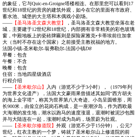
的象征，它与Quic-en-Groigne塔楼相连。在那里您可以看到17
世纪和18世纪的营房的建筑外观，如今在它的里面有市政府、
蓄水池、城堡的大主塔和木偶戏小剧场。
——
【圣马洛圣文森大教堂】
，圣马洛圣文森大教堂坐落在老
城，主要建于12世纪和18世纪，内部拥有非常精美的彩色玻璃
窗，中殿地板上的瓷砖牌匾则是探险家雅克•卡蒂埃前往加拿
大（当时不存在这个国家）之前接受主教祝福的地方。
法国小镇-圣米歇尔-翁弗勒尔-法国小镇
D8
早餐：
包含
午餐：
不含
晚餐：
包含
住宿：
当地四星级酒店
行程介绍
——
【圣米歇尔山】
入内（游览不少于3小时），（1979年列
为世界文化遗产），法国大文豪雨果曾描述其如同“西方胡夫
的海上金字塔”，称其为世界第八大奇迹。小岛呈圆锥形，周
长900米，由耸立的花岗石构成，是一座潮汐岛，作为西欧最
大海潮的发生地，潮水以跑马的速度涨退，退潮时被泥沙包围
并与大陆连在一起，涨潮时成为岛屿，场景蔚为壮观。
——
【圣米歇尔修道院】
外观（游览不少于15分钟），公元7
世纪，红衣主教的一个梦，铸就了圣米歇尔山上修道院的前