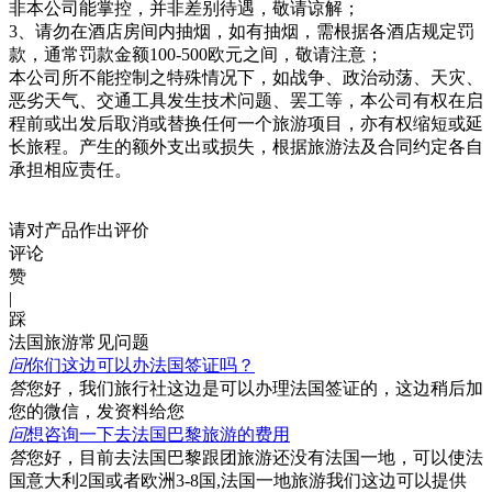
非本公司能掌控，并非差别待遇，敬请谅解；
3、请勿在酒店房间内抽烟，如有抽烟，需根据各酒店规定罚
款，通常罚款金额100-500欧元之间，敬请注意；
本公司所不能控制之特殊情况下，如战争、政治动荡、天灾、
恶劣天气、交通工具发生技术问题、罢工等，本公司有权在启
程前或出发后取消或替换任何一个旅游项目，亦有权缩短或延
长旅程。产生的额外支出或损失，根据旅游法及合同约定各自
承担相应责任。
请对产品作出评价
评论
赞
|
踩
法国旅游常见问题
问
你们这边可以办法国签证吗？
答
您好，我们旅行社这边是可以办理法国签证的，这边稍后加
您的微信，发资料给您
问
想咨询一下去法国巴黎旅游的费用
答
您好，目前去法国巴黎跟团旅游还没有法国一地，可以使法
国意大利2国或者欧洲3-8国,法国一地旅游我们这边可以提供