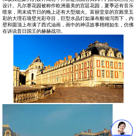
设计。凡尔赛花园被称作欧洲最美的宫廷花园，夏季还有音乐
喷泉，周末或节日的晚上还有大型烟火。富丽堂皇的宫殿里五
彩的大理石墙壁光彩夺目，巨型水晶灯如瀑布般倾泻而下，内
壁和圆顶上布满了西式油画，画中的神话故事栩栩如生，仿佛
在诉说昔日国王的赫赫战功。