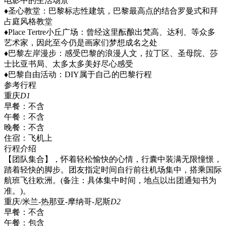
电影中的生活场景
♦圣心教堂：巴黎标志性建筑，巴黎最高点的结合罗曼式和拜
占庭风格教堂
♦Place Tertre小丘广场：曾经这里酝酿出梵高、达利、等众多
艺术家，因此至今仍是画家们梦想成名之处
♦巴黎左岸漫步：感受巴黎的浪漫人文，拉丁区、圣母院、莎
士比亚书局、太多太多美好尽心感受
♦巴黎自由活动：DIY属于自己的巴黎行程
参考行程
重庆
D1
早餐：
不含
午餐：
不含
晚餐：
不含
住宿：
飞机上
行程介绍
【团队集合】，怀着轻松愉快的心情，行囊中装满无限憧憬，
踏着轻快的脚步。团友指定时间自行前往机场集中，搭乘国际
航班飞往欧洲。(备注：具体集中时间，地点以出团通知书为
准。)。
重庆/米兰-热那亚-摩纳哥-尼斯
D2
早餐：
不含
午餐：
包含