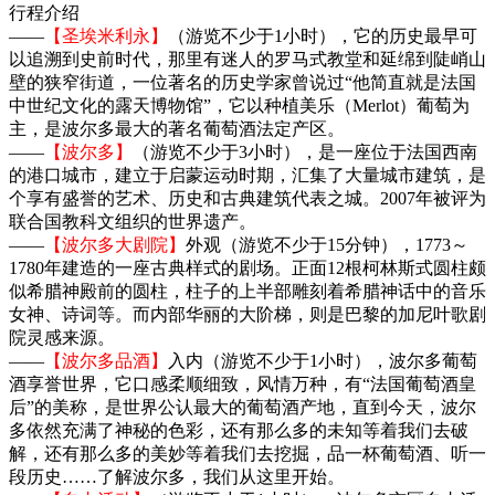
行程介绍
——
【圣埃米利永】
（游览不少于1小时），它的历史最早可
以追溯到史前时代，那里有迷人的罗马式教堂和延绵到陡峭山
壁的狭窄街道，一位著名的历史学家曾说过“他简直就是法国
中世纪文化的露天博物馆”，它以种植美乐（Merlot）葡萄为
主，是波尔多最大的著名葡萄酒法定产区。
——
【波尔多】
（游览不少于3小时），是一座位于法国西南
的港口城市，建立于启蒙运动时期，汇集了大量城市建筑，是
个享有盛誉的艺术、历史和古典建筑代表之城。2007年被评为
联合国教科文组织的世界遗产。
——
【波尔多大剧院】
外观（游览不少于15分钟），1773～
1780年建造的一座古典样式的剧场。正面12根柯林斯式圆柱颇
似希腊神殿前的圆柱，柱子的上半部雕刻着希腊神话中的音乐
女神、诗词等。而内部华丽的大阶梯，则是巴黎的加尼叶歌剧
院灵感来源。
——
【波尔多品酒】
入内（游览不少于1小时），波尔多葡萄
酒享誉世界，它口感柔顺细致，风情万种，有“法国葡萄酒皇
后”的美称，是世界公认最大的葡萄酒产地，直到今天，波尔
多依然充满了神秘的色彩，还有那么多的未知等着我们去破
解，还有那么多的美妙等着我们去挖掘，品一杯葡萄酒、听一
段历史……了解波尔多，我们从这里开始。