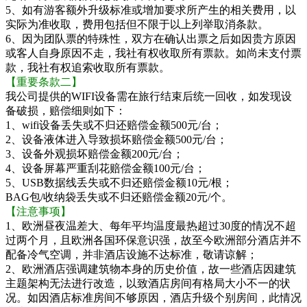
5、如有游客额外升级标准或增加要求所产生的相关费用，以
实际为准收取，费用包括但不限于以上列举取消条款。
6、因为团队票的特殊性，双方在确认出票之后如因贵方原因
或客人自身原因不走，我社有权收取所有票款。如尚未支付票
款，我社有权追索收取所有票款。
【重要条款二】
我公司提供的WIFI设备需在旅行结束后统一回收，如发现设
备破损，赔偿细则如下：
1、wifi设备丢失或不归还赔偿金额500元/台；
2、设备液体进入导致损坏赔偿金额500元/台；
3、设备外观损坏赔偿金额200元/台；
4、设备屏幕严重刮花赔偿金额100元/台；
5、USB数据线丢失或不归还赔偿金额10元/根；
BAG包/收纳袋丢失或不归还赔偿金额20元/个。
【注意事项】
1、欧洲昼夜温差大、每年平均温度最热超过30度的情况不超
过两个月，且欧洲各国环保意识强，故至今欧洲部分酒店并不
配备冷气空调，并非酒店设施不达标准，敬请谅解；
2、欧洲酒店强调建筑物本身的历史价值，故一些酒店因建筑
主题架构无法进行改造，以致酒店房间有格局大小不一的状
况。如因酒店标准房间不够原因，酒店升级个别房间，此情况