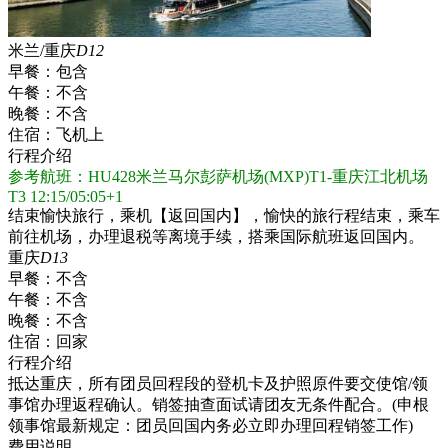
米兰/重庆
D12
早餐：
包含
午餐：
不含
晚餐：
不含
住宿：
飞机上
行程介绍
参考航班：HU428米兰马尔彭萨机场(MXP)T1-重庆江北机场
T3 12:15/05:05+1
结束愉快旅行，乘机【返回国内】，愉快的旅行程结束，乘车
前往机场，办理退税等离境手续，搭乘国际航班返回国内。
重庆
D13
早餐：
不含
午餐：
不含
晚餐：
不含
住宿：
回家
行程介绍
抵达重庆，所有团员回程段的登机卡及护照原件要交使馆/领
事馆办理返程确认。销签抽查面试请团友无条件配合。(申根
领事馆最新规定：团员回国内务必立即办理回程销签工作)
费用说明