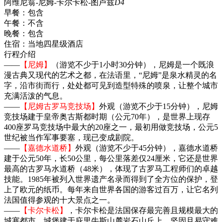
阿维尼翁-尼姆-卡尔卡松-图卢兹
D4
早餐：
包含
午餐：
不含
晚餐：
包含
住宿：
当地四星级酒店
行程介绍
——
【尼姆】
（游览不少于1小时30分钟），尼姆是一个既浪
漫古典又现代的艺术之都，在法语里，“尼姆”是泉水精灵的名
字，沿市街而行，处处都可见到造型特殊的喷泉，让整个城市
充满活泼的气息。
——
【尼姆古罗马竞技场】
外观（游览不少于15分钟），尼姆
竞技场建于皇帝奥古斯都时期（公元70年），是世界上现存
400座罗马竞技场中最大的20座之一，最初用做竞技场，公元5
世纪被当作军事要塞，现已变成剧院。
——
【嘉德水道桥】
外观（游览不少于45分钟），嘉德水道桥
建于公元50年，长50公里，每公里落差仅24厘米，它还是世界
最高的古罗马水道桥（48米），体现了古罗马工程师们的卓越
技能。1985年被列入世界遗产名录而得到了全方位的保护，登
上了欧元的纸币。每年来自世界各国的游客过百万，让它名列
法国值得参观的十大景点之一。
——
【卡尔卡松】
，卡尔卡松是法国保存最完善且规模最大的
城塞都市，城堡建于庇里牛斯山麓岩石山丘上，坚固且易守难