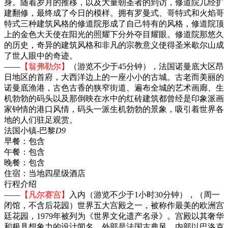
身。随着岁月的推移，以及大量朝圣者的到访，修道院几经扩
建翻修，最终成了今日的模样。拥有罗曼式、哥特式和火焰哥
特式三种建筑风格的修道院形成了自己特有的风格，修道院顶
上的金色大天使在阳光的照耀下分外夺目耀眼。修道院那悠久
的历史，奇异的建筑风格和非凡的宗教意义使得圣米歇尔山成
了世人眼中的奇迹。
——
【翁弗勒尔】
（游览不少于45分钟），法国诺曼底大区昂
日地区的首府，大西洋边上的一座小小的古城。古老而美丽的
诺曼底渔港，古色古香的狭窄街道、遍布全城的艺术画廊、生
机勃勃的码头以及那倒映在水中的红砖建筑都曾经是印象派画
家钟情的港口风情，码头一派生机勃勃的景象，吸引着世界各
地的人们驻足观赏。
法国小镇-巴黎
D9
早餐：
包含
午餐：
包含
晚餐：
包含
住宿：
当地四星级酒店
行程介绍
——
【凡尔赛宫】
入内（游览不少于1小时30分钟），（周一
闭馆，不含后花园）世界五大宫殿之一，被称作最美的欧洲宫
廷花园，1979年被列为《世界文化遗产名录》。宫殿以其奢华
和极具想象力的设计闻名，外部是法国古典风，内部以巴洛克