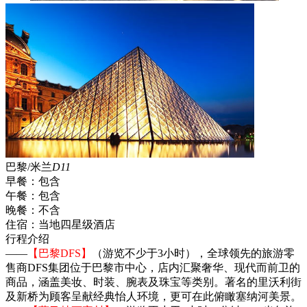
巴黎/米兰
D11
早餐：
包含
午餐：
包含
晚餐：
不含
住宿：
当地四星级酒店
行程介绍
——
【巴黎DFS】
（游览不少于3小时），全球领先的旅游零
售商DFS集团位于巴黎市中心，店内汇聚奢华、现代而前卫的
商品，涵盖美妆、时装、腕表及珠宝等类别。著名的里沃利街
及新桥为顾客呈献经典怡人环境，更可在此俯瞰塞纳河美景。