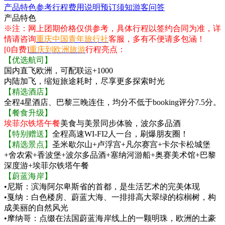
产品特色
参考行程
费用说明
预订须知
游客问答
产品特色
※注：网上团期价格仅供参考，具体行程以签约合同为准，详
情请咨询
重庆中国青年旅行社
客服，多有不便请多包涵！
[0自费]
重庆到欧洲旅游
行程亮点：
【优选航司】
国内直飞欧洲，可配联运+1000
内陆加飞，缩短旅途耗时，尽享更多探索时光
【精选酒店】
全程4星酒店、巴黎三晚连住，均分不低于booking评分7.5分。
【餐食升级】
埃菲尔铁塔午餐
美食与美景同步体验，波尔多品酒
【特别赠送】
全程高速WI-FI2人一台，刷爆朋友圈！
【精选景点】
圣米歇尔山+卢浮宫+凡尔赛宫+卡尔卡松城堡
+舍农索+香波堡+波尔多品酒+塞纳河游船+奥赛美术馆+巴黎
深度游+埃菲尔铁塔午餐
【蔚蓝海岸】
•尼斯：滨海阿尔卑斯省的首都，是生活艺术的完美体现
•戛纳：白色楼房、蔚蓝大海、一排排高大翠绿的棕榈树，构
成美丽的自然风光
•摩纳哥：点缀在法国蔚蓝海岸线上的一颗明珠，欧洲的土豪