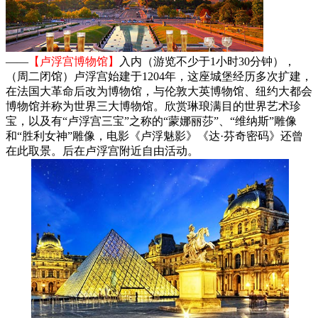
——
【卢浮宫博物馆】
入内（游览不少于1小时30分钟），
（周二闭馆）卢浮宫始建于1204年，这座城堡经历多次扩建，
在法国大革命后改为博物馆，与伦敦大英博物馆、纽约大都会
博物馆并称为世界三大博物馆。欣赏琳琅满目的世界艺术珍
宝，以及有“卢浮宫三宝”之称的“蒙娜丽莎”、“维纳斯”雕像
和“胜利女神”雕像，电影《卢浮魅影》《达·芬奇密码》还曾
在此取景。后在卢浮宫附近自由活动。