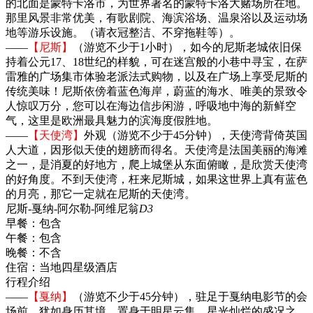
的北面是蒙特卡洛市，为世界著名的蒙特卡洛大赌场所在地。
那里风景非常优美，有歌剧院、海滨浴场、温泉浴以及运动场
地等游乐设施。（请衣冠整洁、不穿拖鞋等）。
——
【尼斯】
（游览不少于1小时），如今的尼斯老城依旧保
持着公元17、18世纪的样貌，可在迷宫般的小巷中寻宝，在萨
雷雅的广场集市体验老派法式购物，以及在广场上享受尼斯的
传统美味！尼斯依傍着蓝色海岸，蔚蓝的海水、唯美的景致令
人惊叹万分，您可以在海边信步闲游，呼吸地中海的新鲜空
气，这里是欧洲最具魅力的滨海度假胜地。
——
【天使湾】
外观（游览不少于45分钟），天使湾背倚英国
人大道，因形似天使的翅膀而得名。天使湾是法国美丽的海滩
之一，是消夏的好地方，爬上城堡从东面俯瞰，是欣赏天使湾
的好角度。不到天使湾，枉来尼斯城，如果这世界上真有蓝色
的月亮，那它一定就在尼斯的天使湾。
尼斯-戛纳-阿尔勒-阿维尼翁
D3
早餐：
包含
午餐：
包含
晚餐：
不含
住宿：
当地四星级酒店
行程介绍
——
【戛纳】
（游览不少于45分钟），驻足于戛纳电影节的会
场前，犹如身历其境，置身于明星云集，星光灿烂的盛况之