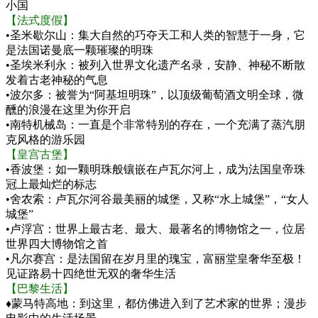
小国
【法式度假】
•圣米歇尔山：集大自然的巧夺天工和人类的智慧于一身，它
是法国诺曼底一颗璀璨的明珠
•圣埃米利永：被列入世界文化遗产名录，安静、神秘不断散
发着古老神秘的气息
•波尔多：被誉为“阿基坦明珠”，以顶级葡萄酒文明全球，微
醺的浪漫在这里为你开启
•南特机械岛：一直是个非常特别的存在，一个充满了蒸汽朋
克风格的游乐园
【皇宫古堡】
•香波堡：如一颗明珠般镶嵌在卢瓦尔河上，成为法国皇帝珠
冠上最灿烂的标志
•舍农索：卢瓦尔河谷最美丽的城堡，又称“水上城堡”，“女人
城堡”
•卢浮宫：世界上最古老、最大、最著名的博物馆之一，位居
世界四大博物馆之首
•凡尔赛宫：是法国留在岁月里的瑰宝，富丽堂皇奢华至极！
见证路易十四绝世无双的奢华生活
【巴黎生活】
♦
蒙马特高地：到这里，都仿佛进入到了艺术家的世界；漫步