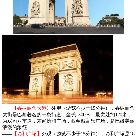
——
【香榭丽舍大道】
外观（游览不少于15分钟），香榭丽舍
大街是巴黎著名的一条街道，全长1800米，最宽处约120米，
为双向八车道，东起协和广场，西至戴高乐广场，是巴黎美丽
浪漫的象征。
——
【协和广场】
外观（游览不少于15分钟），协和广场是18