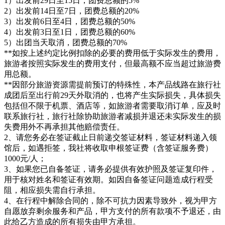
1）出发前29日至15日，团费总额的5%
2）出发前14日至7日，团费总额的20%
3）出发前6日至4日，团费总额的50%
4）出发前3日至1日，团费总额的60%
5）出团当天取消，团费总额的70%
**如按上述约定比例扣除的必要的费用低于实际发生的费用，
旅游者按照实际发生的费用支付，但最高额不应当超过旅游费
用总额。
**因部分旅游资源需提前预订的特殊性，本产品线路在旅行社
成团后至出行前29天外取消的，也将产生实际损失，具体损失
包括但不限于机票、酒店等，如旅游者需要取消订单，应及时
联系旅行社，旅行社除协助旅游者减损并退还未实际发生的损
失费用外不再承担其他赔偿责任。
2、请您务必在签证截止日前递交签证材料，签证材料递入领
馆后，如遇拒签，我社将收取申根签证费（含签证服务费）
1000元/人；
3、如果您已自备签证，请务必提供有效护照及签证复印件，
用于核对姓名和签证有效期。如因自备签证问题造成行程受
阻，相应损失需自行承担。
4、在行程中解除合同的，除不可抗力因素导致外，视为甲方
自愿放弃剩余服务和产品，甲方支付的所有款项不予退还，由
此给乙方造成的所有损失由甲方承担。