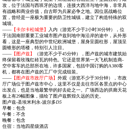
攻，位于法国与西班牙的边境，连接大西洋与地中海，非常具
有战略和商业价值，自古即为兵家必争之地。因位居战略位
置，曾经是一座极为重要的防卫性城镇，建立了构造特殊的双
城墙。
——
【卡尔卡松城堡】
入内（游览不少于2小时30分钟），位
于法国南部重要工业城市图卢兹到地中海沿岸的途中，从外形
看，这是一座典型的中世纪欧洲城堡，屋身呈圆柱形，屋顶呈
圆锥形的塔楼，特别引人注目。
——
【图卢兹】
（游览不少于45分钟），图卢兹的城市建筑始
终保留着玫瑰红砖瓦的特色。它还是世界第一大飞机制造商-
空中客车的总部所在地，许多国家，包括中国订购的A380客
机，都将在图卢兹的工厂中完成组装。
——
【图卢兹市政厅广场】
外观（游览不少于30分钟），市政
厅广场位于图卢兹市中心，这里不仅是去往市区各景点的中心
出发点，也是当地最繁华的好去处之一。广场西边的拱廊天花
板上有29幅图像，描绘了图卢兹辉煌久远的历史。
图卢兹-圣埃米利永-波尔多
D5
早餐：
包含
午餐：
不含
晚餐：
包含
住宿：
当地四星级酒店