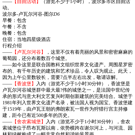
——
【自由活动】
（游览不少于1小时），波尔多市区自由活
动。
波尔多-卢瓦尔河谷-图尔
D6
早餐：
包含
午餐：
不含
晚餐：
包含
住宿：
当地四星级酒店
行程介绍
——
【卢瓦尔河谷】
，这里不仅有着亮丽的风景和密密麻麻的
葡萄园，还分布着数百个城堡。
——如今这里是联合国教科文组织世界文化遗产。周围星罗密
布的、有千年历史的建筑和艺术珍品，令人叹为观止。此天，
因为上午公里数较长，需要7点半左右出发，敬请谅解。
——
【香波堡】
入内（游览不少于1小时30分钟），香波堡是
卢瓦尔河谷城堡群中最大最?伟的城堡之一，是法国中世纪传
承的形式与意大利文艺复兴时期创新建筑的完美结合。城堡于
1981年列入世界文化遗产名录，被法国人视为国宝。香波堡建
于1519年，由卢瓦王朝的弗朗索瓦一世作为狩猎行宫主持修
建，距今已有近500多年的历史。
——
【舍农索城堡】
入内（游览不少于1小时30分钟），舍农
索城堡位于昂布瓦斯以南，依势横跨在谢尔河上，与河流、园
林和绿树构成了一幅非常自然和谐的风景画。