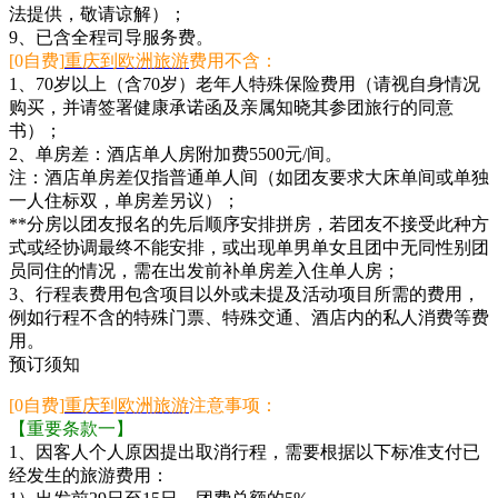
法提供，敬请谅解）；
9、已含全程司导服务费。
[0自费]
重庆到欧洲旅游
费用不含：
1、70岁以上（含70岁）老年人特殊保险费用（请视自身情况
购买，并请签署健康承诺函及亲属知晓其参团旅行的同意
书）；
2、单房差：酒店单人房附加费5500元/间。
注：酒店单房差仅指普通单人间（如团友要求大床单间或单独
一人住标双，单房差另议）；
**分房以团友报名的先后顺序安排拼房，若团友不接受此种方
式或经协调最终不能安排，或出现单男单女且团中无同性别团
员同住的情况，需在出发前补单房差入住单人房；
3、行程表费用包含项目以外或未提及活动项目所需的费用，
例如行程不含的特殊门票、特殊交通、酒店内的私人消费等费
用。
预订须知
[0自费]
重庆到欧洲旅游
注意事项：
【重要条款一】
1、因客人个人原因提出取消行程，需要根据以下标准支付已
经发生的旅游费用：