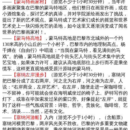
——
【蒙马特画家村】
（游览不少于1小时30分钟），当年许
多画家聚集在巴黎的蒙马特地区，他们整日在画室作画，或在
小酒馆集会，探讨艺术的真谛，并对学院派绘画发出了挑战，
提出了新的艺术观点。蒙马特成了艺术家们成长的摇篮和世界
艺术史上一块闪烁光芒的圣地，如今这里又逐渐演变成了闻名
世界的巴黎画家村！。
——
【蒙马特高地】
，蒙马特高地是巴黎市北城外的一个约
130米高的小山丘的一个小村子，巴黎市内的地理制高点。杨
千嬅在《自由行》中唱道：“当我在蒙马特，看见满街的马
戏”。的确，蒙马特高地就是个街头艺人与街头艺术集中的文
艺宝地，如果体力许可，建议从高地底部往上步行而不是乘坐
缆车，这样更直观地感受原汁原味的蒙马特。
——
【塞纳左岸漫步】
（游览不少于1小时30分钟），塞纳河
把巴黎分成了左右两岸。河之北为右岸，河之南为左岸。人
说：“右岸商业，左岸艺术”。在左岸，随便走进一家咖啡馆，
一不留神，你可能就会坐在海明威坐过的椅子上、萨特写作的
灯下，或靠在毕加索发过呆的窗口旁。好像提起“左岸”，就提
到了这样一些气氛或背景：诗歌、哲学、贵族化、咖啡馆、艺
术、清谈……当然，还有文化。
——
【塞纳河游船】
入内（游览不少于1小时），（含船票）
塞纳河横贯巴黎，两岸风光美不胜收。巴黎的许多重要文物建
筑都围绕着塞纳河两岸，乘坐塞纳河游船观赏风景是一种美的