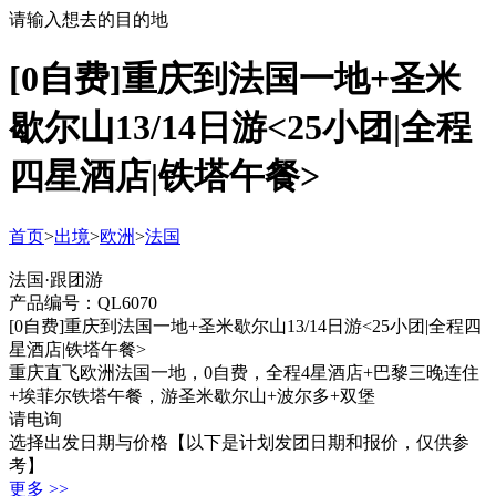
请输入想去的目的地
[0自费]重庆到法国一地+圣米
歇尔山13/14日游<25小团|全程
四星酒店|铁塔午餐>
首页
>
出境
>
欧洲
>
法国
法国·跟团游
产品编号：QL6070
[0自费]重庆到法国一地+圣米歇尔山13/14日游<25小团|全程四
星酒店|铁塔午餐>
重庆直飞欧洲法国一地，0自费，全程4星酒店+巴黎三晚连住
+埃菲尔铁塔午餐，游圣米歇尔山+波尔多+双堡
请电询
选择出发日期与价格
【以下是计划发团日期和报价，仅供参
考】
更多 >>