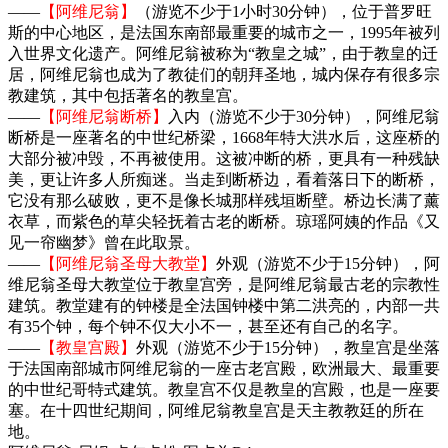
——
【阿维尼翁】
（游览不少于1小时30分钟），位于普罗旺
斯的中心地区，是法国东南部最重要的城市之一，1995年被列
入世界文化遗产。阿维尼翁被称为“教皇之城”，由于教皇的迁
居，阿维尼翁也成为了教徒们的朝拜圣地，城内保存有很多宗
教建筑，其中包括著名的教皇宫。
——
【阿维尼翁断桥】
入内（游览不少于30分钟），阿维尼翁
断桥是一座著名的中世纪桥梁，1668年特大洪水后，这座桥的
大部分被冲毁，不再被使用。这被冲断的桥，更具有一种残缺
美，更让许多人所痴迷。当走到断桥边，看着落日下的断桥，
它没有那么破败，更不是像长城那样残垣断壁。桥边长满了薰
衣草，而紫色的草尖轻抚着古老的断桥。琼瑶阿姨的作品《又
见一帘幽梦》曾在此取景。
——
【阿维尼翁圣母大教堂】
外观（游览不少于15分钟），阿
维尼翁圣母大教堂位于教皇宫旁，是阿维尼翁最古老的宗教性
建筑。教堂建有的钟楼是全法国钟楼中第二洪亮的，内部一共
有35个钟，每个钟不仅大小不一，甚至还有自己的名字。
——
【教皇宫殿】
外观（游览不少于15分钟），教皇宫是坐落
于法国南部城市阿维尼翁的一座古老宫殿，欧洲最大、最重要
的中世纪哥特式建筑。教皇宫不仅是教皇的宫殿，也是一座要
塞。在十四世纪期间，阿维尼翁教皇宫是天主教教廷的所在
地。