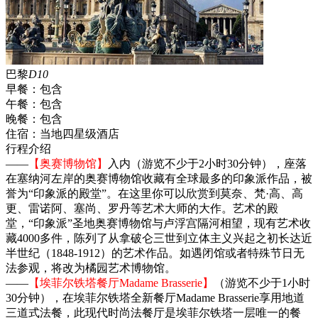
巴黎
D10
早餐：
包含
午餐：
包含
晚餐：
包含
住宿：
当地四星级酒店
行程介绍
——
【奥赛博物馆】
入内（游览不少于2小时30分钟），座落
在塞纳河左岸的奥赛博物馆收藏有全球最多的印象派作品，被
誉为“印象派的殿堂”。在这里你可以欣赏到莫奈、梵·高、高
更、雷诺阿、塞尚、罗丹等艺术大师的大作。艺术的殿
堂，“印象派”圣地奥赛博物馆与卢浮宫隔河相望，现有艺术收
藏4000多件，陈列了从拿破仑三世到立体主义兴起之初长达近
半世纪（1848-1912）的艺术作品。如遇闭馆或者特殊节日无
法参观，将改为橘园艺术博物馆。
——
【埃菲尔铁塔餐厅Madame Brasserie】
（游览不少于1小时
30分钟），在埃菲尔铁塔全新餐厅Madame Brasserie享用地道
三道式法餐，此现代时尚法餐厅是埃菲尔铁塔一层唯一的餐