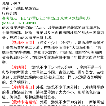
晚餐：
包含
住宿：
当地四星级酒店
行程介绍
参考航班：HU427重庆江北机场T3-米兰马尔彭萨机场
(MXP)T1 02:15/08:00
蔚蓝海岸法语:Côte d'Azur。以美丽海岸线著称的蔚蓝海岸位
于法国南部。尼斯，戛纳以及三面被法国环绕的袖珍王国摩纳
哥，被称为蔚蓝海岸三颗明珠。
——
【热那亚旧港】
（游览不少于45分钟），是西地中海仅次
于法国马赛的第二大港，在热那亚旧港有“大型海盗船”、“玻
璃巨蛋”的生物圈、热那亚水族馆、电影院、咖啡馆和美丽的
滨海长廊娱乐区，在此感受航海家哥伦布当年横渡大西洋的壮
举。
——
【摩纳哥】
（游览不少于1小时30分钟），摩纳哥是一个
典型的微型国家，世界第二小国。古堡老城、香车美女、杂技
豪赌，就同她曾经的格蕾丝•凯莉王妃一样，永远是浅笑明眸
的、光华明丽的。
——
【摩纳哥港口】
外观（游览不少于30分钟），摩纳哥平静
的港口和湛蓝的海，港湾里停满了大大小小、形形色色的游
艇，仿佛是一场超级游艇博览会。
——
【蒙特卡洛赌场】
外观（游览不少于30分钟），摩纳哥城