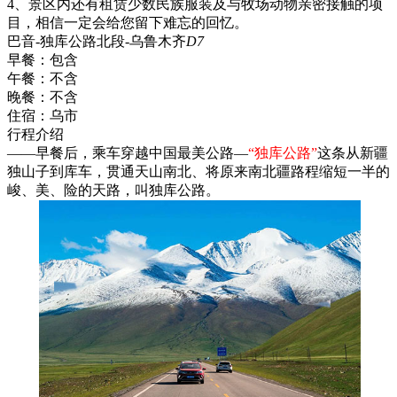
4、景区内还有租赁少数民族服装及与牧场动物亲密接触的项
目，相信一定会给您留下难忘的回忆。
巴音-独库公路北段-乌鲁木齐
D7
早餐：
包含
午餐：
不含
晚餐：
不含
住宿：
乌市
行程介绍
——早餐后，乘车穿越中国最美公路—
“独库公路”
这条从新疆
独山子到库车，贯通天山南北、将原来南北疆路程缩短一半的
峻、美、险的天路，叫独库公路。