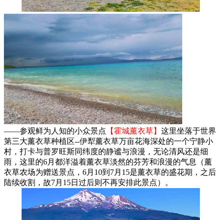
——参观鲜为人知的小众景点
【霍城薰衣草】
这里坐落于世界
第三大薰衣草种植区--伊犁薰衣草万亩花海深处的一个宁静小
村，打卡与普罗旺斯同纬度的静谧与浪漫，无论清风还是细
雨，这里的6月都洋溢着薰衣草淡然的芬芳和浪漫的气息（薰
衣草农场为赠送景点，6月10到7月15是薰衣草的盛花期，之后
陆续收割，故7月15日过后则不再安排此景点）。