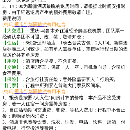
出发，以免延误行车。
3、14：00为新疆酒店最晚的退房时间，请根据此时间安排退
房，由于延迟退房产生的额外费用敬请自理。
费用说明
[纯玩]
重庆到新疆旅游
费用包含：
【大交通】：
重庆-乌鲁木齐往返经济舱含税机票，团队票一
经确认参团不可退、改、签，敬请知晓；
【住宿】：
6晚舒适型酒店，1晚巴音蒙古包，2人1间。新疆酒
店标准三人间较少，如有单人需要单住，需按照行程日期的酒
店房价补齐单房差。
【用餐】：
酒店所含早餐，不含正餐。
【交通】：
选用7座车，保证一人一座，司机兼向导，含司机
食宿费用。
【保险】：
含旅行社责任险；意外险需要客人自行购买。
【门票】：
行程中所列景点首道大门票及区间车。
[纯玩]
重庆到新疆旅游
费用不含：
1、报价是按照2人入住1间房计算的价格，本产品不接受拼
房，若一人住宿一间房需补房差；
2、自由活动期间交通费、餐费、等私人费用；行程中不含正
餐；购物场所内消费；
3、酒店非免费餐饮费、洗衣、理发、电话、饮料、烟酒、付
费电视、行李搬运等费用；