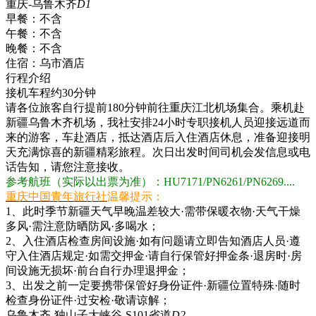
重庆-乌鲁木齐
D1
早餐：
不含
午餐：
不含
晚餐：
不含
住宿：
乌市酒店
行程介绍
接机车程约30分钟
请各位旅客自行提前180分钟前往重庆江北机场集合。乘机赴
新疆乌鲁木齐机场，我社安排24小时专职接机人员迎接远道而
来的游客，车赴酒店，抵达酒店后入住酒店休息，准备迎接明
天充满惊喜的新疆精彩旅程。次日出发时间司机会发信息或电
话告知，请您注意接收。
参考航班（实际以出票为准）：HU7171/PN6261/PN6269....
重庆中国青年旅行社
温馨提示：
1、此时季节新疆天气早晚温差较大·需带保暖衣物·天气干燥
多风·需注意防晒防风·多喝水；
2、入住酒店检查房间设施·如有问题请立即告知酒店人员·遵
守入住酒店规定·如需交押金·请自行保管好押金条·退房时·房
间设施无损坏·前台自行办理退押金；
3、出发之前一定要携带保管好身份证件·新疆位置特殊·随时
检查身份证件·过安检·敬请谅解；
乌鲁木齐-独山子大峡谷-S101省道
D2