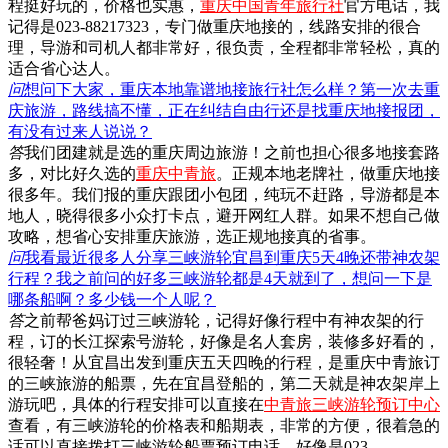
程挺好玩的，价格也实惠，
重庆中国青年旅行社
官方电话，我
记得是023-88217323，专门做重庆地接的，线路安排的很合
理，导游和司机人都非常好，很负责，全程都非常轻松，真的
适合省心达人。
问
想问下大家，重庆本地靠谱地接旅行社怎么样？第一次去重
庆旅游，路线搞不懂，正在纠结自由行还是找重庆地接报团，
有没有过来人说说？
答
我们团建就是选的重庆周边旅游！之前也担心很多地接套路
多，对比好久选的
重庆中青旅
。正规本地老牌社，做重庆地接
很多年。我们报的重庆跟团小包团，纯玩不赶路，导游都是本
地人，晓得很多小众打卡点，避开网红人群。如果不想自己做
攻略，想省心安排重庆旅游，选正规地接真的省事。
问
我看最近很多人分享三峡游轮宜昌到重庆5天4晚还带神农架
行程？我之前问的好多三峡游轮都是4天就到了，想问一下是
哪条船啊？多少钱一个人呢？
答
之前帮爸妈订过三峡游轮，记得好像行程中有神农架的行
程，订的长江探索号游轮，好像是名人套房，装修多好看的，
很轻奢！从宜昌出发到重庆五天四晚的行程，是重庆中青旅订
的三峡旅游的船票，先在宜昌登船的，第二天就是神农架岸上
游玩吧，具体的行程安排可以直接在
中青旅三峡游轮预订中心
查看，有三峡游轮的价格表和船期表，非常的方便，很着急的
话可以直接拨打三峡游轮船票预订电话，好像是023-