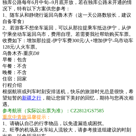
独库公路每年6月中旬--9月底开放，若在独库公路未开通的情
况下，特有以下方案供您参考：
1、随车从和静绕行返回乌鲁木齐（这一天公路数较长，建议
自备零食）
2、若游客不想坐车返回，可以从那拉提乘车抵达伊宁，从伊
宁乘坐动车返回乌市，费用自理。若需要我社帮助购买车票。
收费如下：增加那拉提-伊宁车费300元/人+增加伊宁-乌市动车
128元/人火车票。
乌鲁木齐-重庆
D8
早餐：
包含
午餐：
不含
晚餐：
不含
住宿：
回家
行程介绍
根据航班或列车时刻安排送机，快乐的旅游时光总是很快，希
望短暂的
新疆之行
，能让您留下美好的回忆，期待与您再次相
遇。
参考航班（实际以出票为准）：CZ2812/GS7585
重庆中青旅
温馨提示：
1、请确认自己的行李物品，以免遗漏造成困扰。
2、旺季的机场及火车站人流较大，请参考接送组建议的时刻