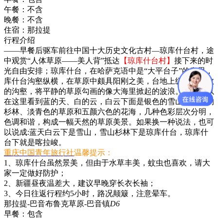
午餐：
不含
晚餐：
不含
住宿：
那拉提
行程介绍
——早餐后驱车前往中国十大历史文化古村—琼库什台村，途
中观赏“人体草原——美人背”抵达
【琼库什台村】
接下来的时
光自由安排；琼库什台，在哈萨克语中是“大平台子”的意思，
库什台沟壑纵横，在草原中颇具阳刚之美，台地上纵切出无数
的沟壑，将平静的草原勾画的像大海里掀起的波浪。我们可以
在这里看到蓝的天、白的云，白云下面是银色的雪山、墨绿的
杉林、淡青色的草原和五颜六色的花海，几种色彩层次分明，
色调和谐，构成一幅天然的草原美景。如果换一种说法，也可
以说成:蓝天白云下是雪山，雪山杉林下是琼库什台，琼库什
台下就是喀拉峻。
重庆中国青年旅行社
温馨提示：
1、琼库什台虽然景美，但由于水草丰美，蚊虫也喜欢，请大
家一定做好防护；
2、新疆昼夜温差大，建议早晚穿长衣长袖；
3、今日往返行程约5小时，路况颠簸，注意晕车。
那拉提-巴音布鲁克草原-巴音镇
D6
早餐：
包含