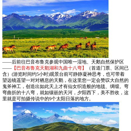
——后前往巴音布鲁克参观中国唯一湿地、天鹅自然保护区
——
【巴音布鲁克天鹅湖和九曲十八弯】
（首道门票、区间已
含）(游览时间约5小时)观景台前可静静凝神思考，也可带着
望远镜遥望一对对栖息的天鹅，在这里您一定会赞叹大自然的
鬼斧神工，创造出如此天上才有仙女织造般的地毯、绸缎。弯
弯曲折的十八弯，就如镶嵌的天河，夕阳西下，美不胜收，这
里就是可拍摄传说中的9个太阳日落的地方。