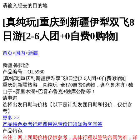
请输入想去的目的地
[真纯玩]重庆到新疆伊犁双飞8
日游[2-6人团+0自费0购物]
首页
>
国内
>
新疆
新疆·跟团游
产品编号：QL5960
[真纯玩]重庆到新疆伊犁双飞8日游[2-6人团+0自费0购物]
重庆到新疆旅游，真纯玩+全程0自费0购物，含乌鲁木齐+独
山子+赛里木湖+巴音布鲁克+独库公路等！
请电询
选择出发日期与价格
【以下是计划发团日期和报价，仅供参
考】
更多 >>
产品特色
参考行程
费用说明
预订须知
游客问答
产品特色
※注：网上团期价格仅供参考，具体行程以签约合同为准，详