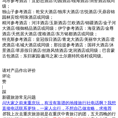
乌市参考酒店：宜必思酒店/沁园酒店/颐海酒店/润舍酒店或同
级；
独山子参考酒店：乾安大酒店/独库大酒店/古悦酒店/天鼎容锦
园林宾馆/明珠酒店或同级；
精河参考酒店：河沣酒店/玉新酒店/兰欧酒店/锦疆酒店/金子河
大酒店/领御精品酒店或同级；伊宁参考酒店：海亚酒店/金尊
酒店/天然居大酒店/度格酒店/东方铭都酒店或同级；
特克斯参考酒店：皇冠假日酒店/青龙大酒店/美丽华大酒店/君
虎酒店/名城大酒店或同级；那拉提参考酒店：国祥大酒店/沐
景酒店/草原假日酒店/丝路风情酒店/龙润酒店或同级；巴音蒙
古包酒店：东归家园/鑫玮之家/土尔扈特民俗村或同级。
请对产品作出评价
评论
赞
|
踩
新疆旅游常见问题
问
大家之前来重庆玩，有没有靠谱的地接旅行社电话啊？我想
直接电话联系更快，一家人出行，不想自己做攻略，求推荐
答
我上次去重庆旅游就是在重庆中青旅订的团，五天四晚的行