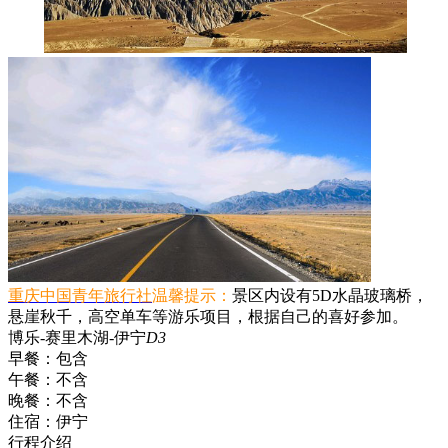
重庆中国青年旅行社
温馨提示：
景区内设有5D水晶玻璃桥，
悬崖秋千，高空单车等游乐项目，根据自己的喜好参加。
博乐-赛里木湖-伊宁
D3
早餐：
包含
午餐：
不含
晚餐：
不含
住宿：
伊宁
行程介绍