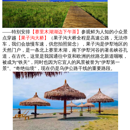
——特别安排
【赛里木湖湖边下午茶】
参观鲜为人知的小众景
点穿越
【果子沟大桥】
（果子沟大桥全程是高速公路，无法停
车，我们会放慢车速，供您拍照留念），果子沟是伊犁地区的
天然门户，是一条北上赛里木湖，南下伊犁河谷的著名峡谷孔
道，在古代，这里是我国通往中亚和欧洲的丝路北新道咽喉，
被成为“铁关”，同时也因为它宜人的风景被誉为“伊犁第一
景”、“奇绝仙境”，现在仍是乌伊公路干线的重要路段。