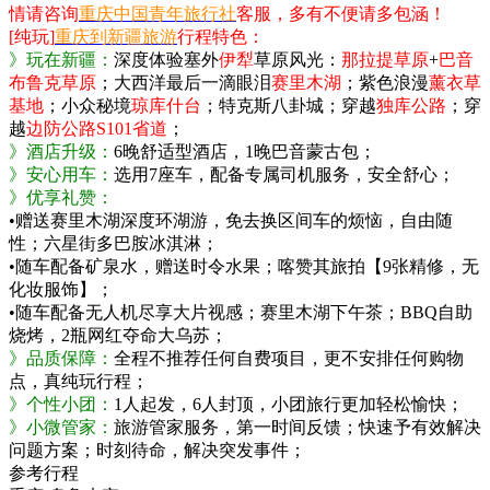
情请咨询
重庆中国青年旅行社
客服，多有不便请多包涵！
[纯玩]
重庆到新疆旅游
行程特色：
》玩在新疆：
深度体验塞外
伊犁
草原风光：
那拉提草原
+
巴音
布鲁克草原
；大西洋最后一滴眼泪
赛里木湖
；紫色浪漫
薰衣草
基地
；小众秘境
琼库什台
；特克斯八卦城；穿越
独库公路
；穿
越
边防公路S101省道
；
》酒店升级：
6晚舒适型酒店，1晚巴音蒙古包；
》安心用车：
选用7座车，配备专属司机服务，安全舒心；
》优享礼赞：
•赠送赛里木湖深度环湖游，免去换区间车的烦恼，自由随
性；六星街多巴胺冰淇淋；
•随车配备矿泉水，赠送时令水果；喀赞其旅拍【9张精修，无
化妆服饰】；
•随车配备无人机尽享大片视感；赛里木湖下午茶；BBQ自助
烧烤，2瓶网红夺命大乌苏；
》品质保障：
全程不推荐任何自费项目，更不安排任何购物
点，真纯玩行程；
》个性小团：
1人起发，6人封顶，小团旅行更加轻松愉快；
》小微管家：
旅游管家服务，第一时间反馈；快速予有效解决
问题方案；时刻待命，解决突发事件；
参考行程