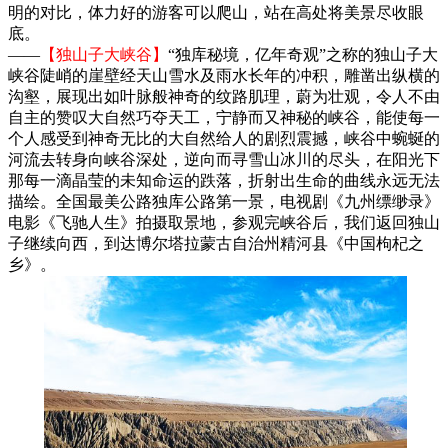
明的对比，体力好的游客可以爬山，站在高处将美景尽收眼
底。
——
【独山子大峡谷】
“独库秘境，亿年奇观”之称的独山子大
峡谷陡峭的崖壁经天山雪水及雨水长年的冲积，雕凿出纵横的
沟壑，展现出如叶脉般神奇的纹路肌理，蔚为壮观，令人不由
自主的赞叹大自然巧夺天工，宁静而又神秘的峡谷，能使每一
个人感受到神奇无比的大自然给人的剧烈震撼，峡谷中蜿蜒的
河流去转身向峡谷深处，逆向而寻雪山冰川的尽头，在阳光下
那每一滴晶莹的未知命运的跌落，折射出生命的曲线永远无法
描绘。全国最美公路独库公路第一景，电视剧《九州缥缈录》
电影《飞驰人生》拍摄取景地，参观完峡谷后，我们返回独山
子继续向西，到达博尔塔拉蒙古自治州精河县《中国枸杞之
乡》。