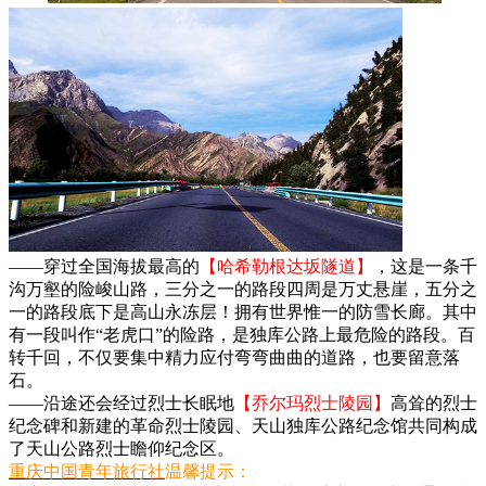
——穿过全国海拔最高的
【哈希勒根达坂隧道】
，这是一条千
沟万壑的险峻山路，三分之一的路段四周是万丈悬崖，五分之
一的路段底下是高山永冻层！拥有世界惟一的防雪长廊。其中
有一段叫作“老虎口”的险路，是独库公路上最危险的路段。百
转千回，不仅要集中精力应付弯弯曲曲的道路，也要留意落
石。
——沿途还会经过烈士长眠地
【乔尔玛烈士陵园】
高耸的烈士
纪念碑和新建的革命烈士陵园、天山独库公路纪念馆共同构成
了天山公路烈士瞻仰纪念区。
重庆中国青年旅行社
温馨提示：