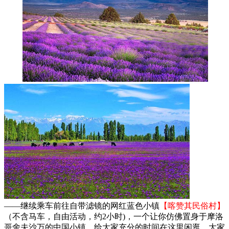
——继续乘车前往自带滤镜的网红蓝色小镇
【喀赞其民俗村】
（不含马车，自由活动，约2小时)，一个让你仿佛置身于摩洛
哥舍夫沙万的中国小镇，给大家充分的时间在这里闲逛，大家