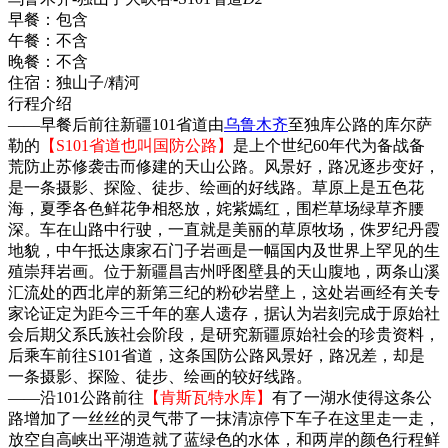
早餐：
包含
午餐：
不含
晚餐：
不含
住宿：
独山子/精河
行程介绍
——早餐后前往新疆101省道由
乌鲁木齐
至独库公路的库尔萨
勒的
【S101省道也叫国防公路】
是上个世纪60年代为备战备
荒防止苏修袭击而修建的天山公路。风景好，路况逐步变好，
是一条摄影、探险、徒步、绘画的好线路。草原上是五色花
海，夏季各色鲜花争相怒放，姹紫嫣红，围栏草场绿草齐腰
深。车在山路中行驶，一直就是美丽的草原牧场，侏罗纪丹霞
地貌，中午抵达康家石门子岩画是一幅国内及世界上罕见的生
殖崇拜岩画。位于新疆昌吉州呼图壁县的天山腹地，两条山溪
汇流处的西北岸的新第三纪的粉砂岩壁上，这处岩画经有关专
家论证定为距今三千年的塞人遗存，据认为岩刻完成于原始社
会后期父系氏族社会阶段，是研究新疆原始社会的珍贵资料，
后乘车前往S101省道，这条国防公路风景好，路况差，却是
一条摄影、探险、徒步、绘画的较好线路。
——沿101公路前往
【肯斯瓦特水库】
有了一湖水使得这条公
路增加了一丝丝的灵气带了一抹清凉停下车子在这里走一走，
放空自高峡出平湖造就了蓝绿色的水体，和两岸的颜色行程鲜