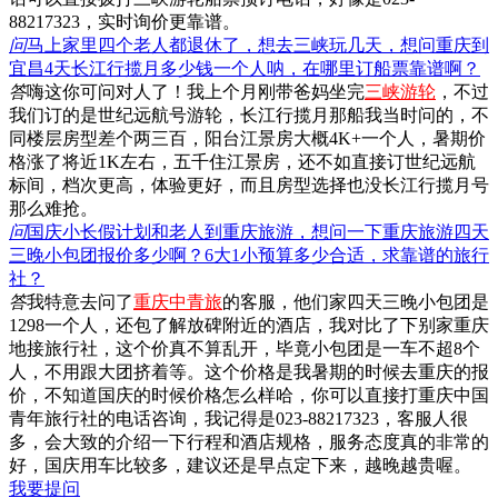
88217323，实时询价更靠谱。
问
马上家里四个老人都退休了，想去三峡玩几天，想问重庆到
宜昌4天长江行揽月多少钱一个人呐，在哪里订船票靠谱啊？
答
嗨这你可问对人了！我上个月刚带爸妈坐完
三峡游轮
，不过
我们订的是世纪远航号游轮，长江行揽月那船我当时问的，不
同楼层房型差个两三百，阳台江景房大概4K+一个人，暑期价
格涨了将近1K左右，五千住江景房，还不如直接订世纪远航
标间，档次更高，体验更好，而且房型选择也没长江行揽月号
那么难抢。
问
国庆小长假计划和老人到重庆旅游，想问一下重庆旅游四天
三晚小包团报价多少啊？6大1小预算多少合适，求靠谱的旅行
社？
答
我特意去问了
重庆中青旅
的客服，他们家四天三晚小包团是
1298一个人，还包了解放碑附近的酒店，我对比了下别家重庆
地接旅行社，这个价真不算乱开，毕竟小包团是一车不超8个
人，不用跟大团挤着等。这个价格是我暑期的时候去重庆的报
价，不知道国庆的时候价格怎么样哈，你可以直接打重庆中国
青年旅行社的电话咨询，我记得是023-88217323，客服人很
多，会大致的介绍一下行程和酒店规格，服务态度真的非常的
好，国庆用车比较多，建议还是早点定下来，越晚越贵喔。
我要提问