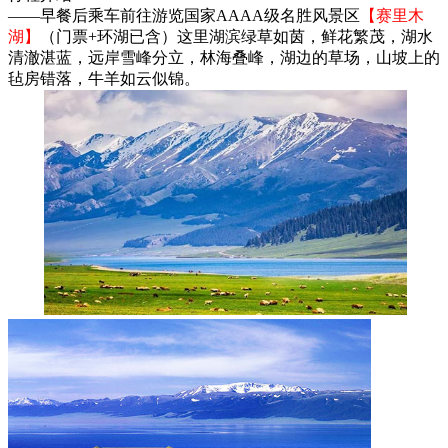
——早餐后乘车前往游览国家AAAA级名胜风景区
【赛里木
湖】
（门票+环湖已含）这里湖滨绿草如茵，鲜花繁茂，湖水
清澈湛蓝，远岸雪峰分立，林海叠峰，湖边的草场，山坡上的
毡房错落，牛羊如云似锦。