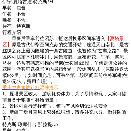
伊宁-夏塔古道-特克斯
D4
早餐：
包含
午餐：
不含
晚餐：
不含
住宿：
特克斯
行程介绍
——早餐后乘车前往昭苏，抵达后换乘区间车进入
【夏塔景
区】
原是古代伊犁至阿克苏的交通驿站，连通天山南北，是古
丝绸之路上最为险峻的一条古隘道，也被称为“玄奘之路”；景
区内可眺望木札特冰川，风景震撼，遍布野花、牛羊、溪流、
丛林，还常有憨态可掬的旱獭(土拨鼠)出没，仿佛走进众神的
花园；游客可选择景区内最精华的一段休闲徒步（原路往返大
概8公里）；如时间充足，可乘坐第二段区间车前往将军桥(往
返50元/人，费用自理）。
重庆中青旅旅行社
温馨提示：
1、夏塔景区较大，游玩耗费体力，为了尽情游玩，大家可提
前自备干粮随时补给能量；
2、景区可自行选择骑马，骑马有风险切记注意安全；
3、新疆干燥且草原上紫外线强烈，请多补充水分、做好防晒
工作。
特克斯-琼库什台-那拉提
D5
早餐：
包含