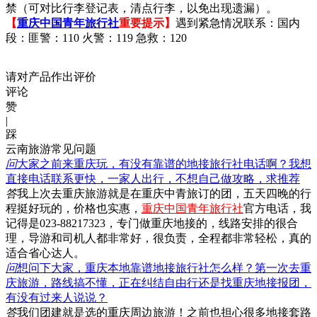
禁（可对比行李登记表，清点行李，以免出现遗漏）。
【
重庆中国青年旅行社
重要提示】
遇到紧急情况联系：国内
段：匪警：110 火警：119 急救：120
请对产品作出评价
评论
赞
|
踩
云南旅游常见问题
问
大家之前来重庆玩，有没有靠谱的地接旅行社电话啊？我想
直接电话联系更快，一家人出行，不想自己做攻略，求推荐
答
我上次去重庆旅游就是在重庆中青旅订的团，五天四晚的行
程挺好玩的，价格也实惠，
重庆中国青年旅行社
官方电话，我
记得是023-88217323，专门做重庆地接的，线路安排的很合
理，导游和司机人都非常好，很负责，全程都非常轻松，真的
适合省心达人。
问
想问下大家，重庆本地靠谱地接旅行社怎么样？第一次去重
庆旅游，路线搞不懂，正在纠结自由行还是找重庆地接报团，
有没有过来人说说？
答
我们团建就是选的重庆周边旅游！之前也担心很多地接套路