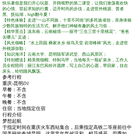
快乐暑假是我们开心玩耍、开阔视野的第二课堂，让我们激荡着欢快
的心情、背起求知的行囊，迈开时尚的步伐，走进世外桃源、普者
黑、抚仙湖，high翻今夏！
【特色体验】走进“一山不同族，十里不同俗”的多民族省份，亲身体验
少数民族独特的生活方式、解开他们神秘有趣的风土习俗…
【精华景点】滇东南，云南秘境——探寻“三生三世十里桃花”、“爸爸
去哪儿” 足迹；
【风光领略】 “水上田园.彝家水乡.候鸟天堂.岩溶峰林”风光，走进世
外桃源弥勒；
【知识海洋】云南大学、昆明陆军讲武堂、西山风景区；
【特别赠送】精美熊猫帽、特制马甲，当地每天一瓶矿泉水，工作人
员全程陪同；丽江东巴风铃许愿牌，写上自己的心愿，带回家，挂在
床头，铃铛随风飘荡。
参考行程
重庆-昆明
D1
早餐：
不含
午餐：
不含
晚餐：
不含
住宿：
当地指定住宿
行程介绍
梦想起航
于指定时间在重庆火车西站集合，后乘指定高铁二等座前往中
国美丽的春城昆明，这里常年气候温和，鲜花盛开，四季如