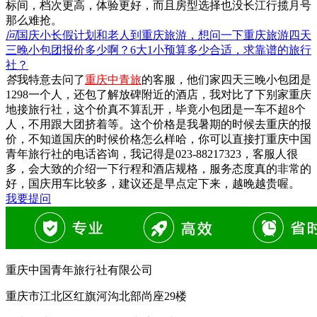
标间，档次更高，体验更好，而且房型选择也没长江行揽月号
那么难抢。
问
国庆小长假计划和老人到重庆旅游，想问一下重庆旅游四天
三晚小包团报价多少啊？6大1小预算多少合适，求靠谱的旅行
社？
答
我特意去问了
重庆中青旅
的客服，他们家四天三晚小包团是
1298一个人，还包了解放碑附近的酒店，我对比了下别家重庆
地接旅行社，这个价真不算乱开，毕竟小包团是一车不超8个
人，不用跟大团挤着等。这个价格是我暑期的时候去重庆的报
价，不知道国庆的时候价格怎么样哈，你可以直接打重庆中国
青年旅行社的电话咨询，我记得是023-88217323，客服人很
多，会大致的介绍一下行程和酒店规格，服务态度真的非常的
好，国庆用车比较多，建议还是早点定下来，越晚越贵喔。
我要提问
重庆中国青年旅行社有限公司
重庆市江北区红旗河沟北部尚座29楼