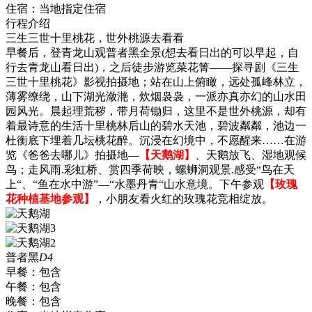
住宿：
当地指定住宿
行程介绍
三生三世十里桃花，世外桃源去看看
早餐后，登青龙山观普者黑全景(想去看日出的可以早起，自
行去青龙山看日出)，之后徒步游览菜花箐——探寻剧《三生
三世十里桃花》影视拍摄地；站在山上俯瞰，远处孤峰林立，
薄雾缭绕，山下湖光潋滟，炊烟袅袅，一派亦真亦幻的山水田
园风光。晨起理荒秽，带月荷锄归，这里不是世外桃源，却有
着最诗意的生活十里桃林后山的碧水天池，碧波粼粼，池边一
杜衡底下埋着几坛桃花醉。沉浸在幻境中，不愿醒来……在游
览《爸爸去哪儿》拍摄地—
【天鹅湖】
、天鹅放飞、湿地观候
鸟；走风雨.彩虹桥、赏四季荷映，螺蛳洞观景.感受“鸟在天
上“、“鱼在水中游”—“水墨丹青“山水意境。下午参观
【玫瑰
花种植基地参观】
，小朋友看火红的玫瑰花竞相绽放。
普者黑
D4
早餐：
包含
午餐：
包含
晚餐：
包含