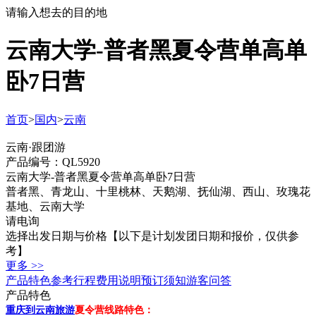
请输入想去的目的地
云南大学-普者黑夏令营单高单
卧7日营
首页
>
国内
>
云南
云南·跟团游
产品编号：QL5920
云南大学-普者黑夏令营单高单卧7日营
普者黑、青龙山、十里桃林、天鹅湖、抚仙湖、西山、玫瑰花
基地、云南大学
请电询
选择出发日期与价格
【以下是计划发团日期和报价，仅供参
考】
更多 >>
产品特色
参考行程
费用说明
预订须知
游客问答
产品特色
重庆到云南旅游
夏令营线路特色：