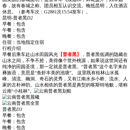
春，故有春城之称。团员相互认识交流。晚抵昆明，入住酒店
休息。（参考车次：G2881次15:54发车）。
昆明-普者黑
D2
早餐：
包含
午餐：
包含
晚餐：
包含
住宿：
当地指定住宿
行程介绍
早餐后乘车赴山水田园风光
【普者黑】
，普者黑低调的隐藏在
山水之间，不争不抢，美得像个世外桃源，如果说这世间还有
纯净的田园圣境，那一定就是普者黑。“普者黑”这个名字来自
彝族语，意思是“鱼虾丰美的池塘”。 这里既有桂林山水孤
峰、清流、幽洞、奇石的灵秀，又有江南水乡小桥、流水、人
家的古朴神韵。山水相依的普者黑是典型的喀斯特地貌，堪称
云南“小桂林”。
普者黑
D3
早餐：
包含
午餐：
包含
晚餐：
包含