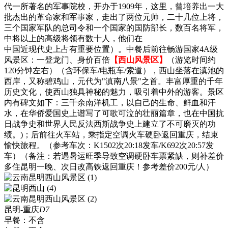
代一所著名的军事院校，开办于1909年，这里，曾培养出一大
批杰出的革命家和军事家，走出了两位元帅，二十几位上将，
三个国家军队的总司令和一个国家的国防部长，数百名将军，
中将以上的高级将领有数十人，他们在
中国近现代史上占有重要位置）。中餐后前往畅游国家4A级
风景区：一登龙门、身价百倍
【西山风景区】
（游览时间约
120分钟左右）（含环保车/电瓶车/索道），西山坐落在滇池的
西岸，又称碧鸡山，元代为"滇南八景"之首。丰富厚重的千年
历史文化，使西山独具神秘的魅力，吸引着中外的游客。景区
内有碑文如下：三千余南洋机工，以自己的生命、鲜血和汗
水，在华侨爱国史上谱写了可歌可泣的壮丽篇章，也在中国抗
日战争史和世界人民反法西斯战争史上建立了不可磨灭的功
绩。)；后前往火车站，乘指定空调火车硬卧返回重庆，结束
愉快旅程。（参考车次：K1502次20:18发车/K692次20:57发
车）（备注：若遇暑运旺季导致空调硬卧车票紧缺，则补差价
多住昆明一晚、次日改高铁返回重庆！参考差价200元/人）
昆明-重庆
D7
早餐：
不含