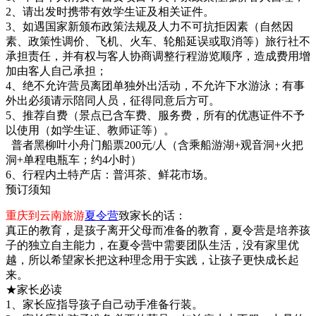
2、请出发时携带有效学生证及相关证件。
3、如遇国家新颁布政策法规及人力不可抗拒因素（自然因
素、政策性调价、飞机、火车、轮船延误或取消等）旅行社不
承担责任，并有权与客人协商调整行程游览顺序，造成费用增
加由客人自己承担；
4、绝不允许营员离团单独外出活动，不允许下水游泳；有事
外出必须请示陪同人员，征得同意后方可。
5、推荐自费（景点已含车费、服务费，所有的优惠证件不予
以使用（如学生证、教师证等）。
普者黑柳叶小舟门船票200元/人（含乘船游湖+观音洞+火把
洞+单程电瓶车；约4小时）
6、行程内土特产店：普洱茶、鲜花市场。
预订须知
重庆到云南旅游
夏令营
致家长的话：
真正的教育，是孩子离开父母而准备的教育，夏令营是培养孩
子的独立自主能力，在夏令营中需要团队生活，没有家里优
越，所以希望家长把这种理念用于实践，让孩子更快成长起
来。
★家长必读
1、家长应指导孩子自己动手准备行装。