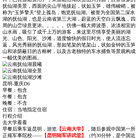
抚仙湖美景，西面的尖山平地拔起，状如玉笋，雄伟峻峭，被
称为“玉笋擎天”登上孤岛，饱览抚仙湖。被誉为全国第二深水
湖的抚仙湖，也是云南省第三大湖，蔚蓝的天空白云飘逸，四
周的山峦绿意更浓。。。。。仿佛一幅大师波墨、浓淡相宜的
山水画，吸引了成千上万的游客，来这里尽情享受美丽的湖
光、山色、阳光、沙滩，逍度愉快的假日时光，使人流连忘
返，风光秀丽的抚仙湖，形如笔架的笔架山，状如金钟的玉笋
山和浓荫蔽日的古榕树，以及古老独特的车水捕鱼等景观构成
一幅优美的图画。
昆明-重庆
D6
早餐：
包含
午餐：
包含
晚餐：
不含
住宿：
当地指定住宿
行程介绍
去大学看看
早餐后乘车返昆明，游览
【云南大学】
，随后参观中国第一所
正规军事院校——
【昆明陆军讲武堂】
（约30分钟，是中国近