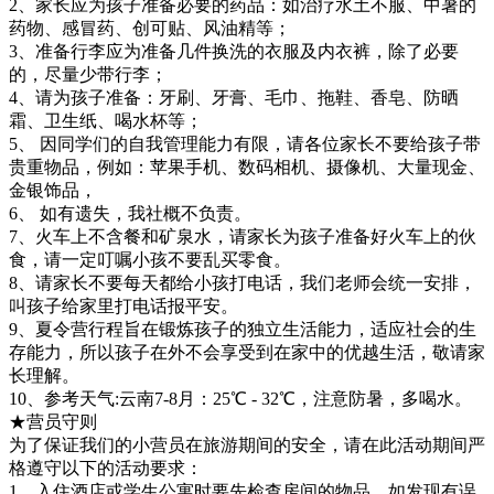
2、家长应为孩子准备必要的药品：如治疗水土不服、中暑的
药物、感冒药、创可贴、风油精等；
3、准备行李应为准备几件换洗的衣服及内衣裤，除了必要
的，尽量少带行李；
4、请为孩子准备：牙刷、牙膏、毛巾、拖鞋、香皂、防晒
霜、卫生纸、喝水杯等；
5、 因同学们的自我管理能力有限，请各位家长不要给孩子带
贵重物品，例如：苹果手机、数码相机、摄像机、大量现金、
金银饰品，
6、 如有遗失，我社概不负责。
7、火车上不含餐和矿泉水，请家长为孩子准备好火车上的伙
食，请一定叮嘱小孩不要乱买零食。
8、请家长不要每天都给小孩打电话，我们老师会统一安排，
叫孩子给家里打电话报平安。
9、夏令营行程旨在锻炼孩子的独立生活能力，适应社会的生
存能力，所以孩子在外不会享受到在家中的优越生活，敬请家
长理解。
10、参考天气:云南7-8月：25℃ - 32℃，注意防暑，多喝水。
★营员守则
为了保证我们的小营员在旅游期间的安全，请在此活动期间严
格遵守以下的活动要求：
1、入住酒店或学生公寓时要先检查房间的物品，如发现有误