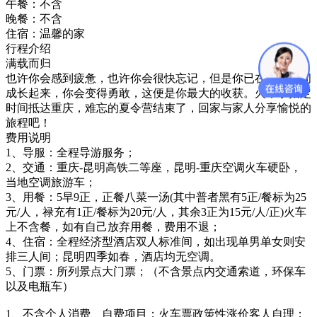
午餐：
不含
晚餐：
不含
住宿：
温馨的家
行程介绍
满载而归
也许你会感到疲惫，也许你会很快忘记，但是你已在不经意间
成长起来，你会变得勇敢，这便是你最大的收获。火车于指定
时间抵达重庆，难忘的夏令营结束了，回家与家人分享愉悦的
旅程吧！
费用说明
1、导服：全程导游服务；
2、交通：重庆-昆明高铁二等座，昆明-重庆空调火车硬卧，
当地空调旅游车；
3、用餐：5早9正，正餐八菜一汤(其中普者黑有5正/餐标为25
元/人，禄充有1正/餐标为20元/人，其余3正为15元/人/正)火车
上不含餐，如有自己放弃用餐，费用不退；
4、住宿：全程经济型酒店双人标准间，如出现单男单女则安
排三人间；昆明四季如春，酒店均无空调。
5、门票：所列景点大门票；（不含景点内交通索道，环保车
以及电瓶车）
1、不含个人消费、自费项目；火车票政策性涨价客人自理；