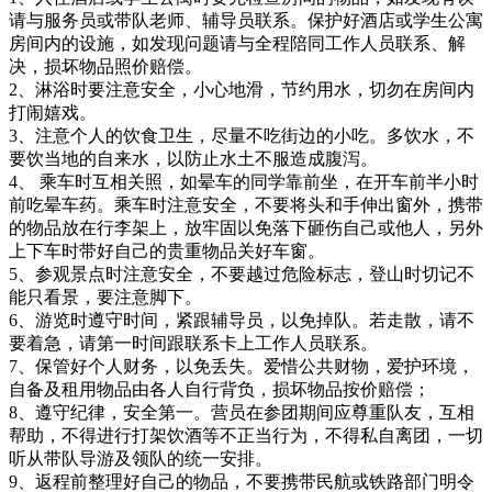
请与服务员或带队老师、辅导员联系。保护好酒店或学生公寓
房间内的设施，如发现问题请与全程陪同工作人员联系、解
决，损坏物品照价赔偿。
2、淋浴时要注意安全，小心地滑，节约用水，切勿在房间内
打闹嬉戏。
3、注意个人的饮食卫生，尽量不吃街边的小吃。多饮水，不
要饮当地的自来水，以防止水土不服造成腹泻。
4、 乘车时互相关照，如晕车的同学靠前坐，在开车前半小时
前吃晕车药。乘车时注意安全，不要将头和手伸出窗外，携带
的物品放在行李架上，放牢固以免落下砸伤自己或他人，另外
上下车时带好自己的贵重物品关好车窗。
5、参观景点时注意安全，不要越过危险标志，登山时切记不
能只看景，要注意脚下。
6、游览时遵守时间，紧跟辅导员，以免掉队。若走散，请不
要着急，请第一时间跟联系卡上工作人员联系。
7、保管好个人财务，以免丢失。爱惜公共财物，爱护环境，
自备及租用物品由各人自行背负，损坏物品按价赔偿；
8、遵守纪律，安全第一。营员在参团期间应尊重队友，互相
帮助，不得进行打架饮酒等不正当行为，不得私自离团，一切
听从带队导游及领队的统一安排。
9、返程前整理好自己的物品，不要携带民航或铁路部门明令