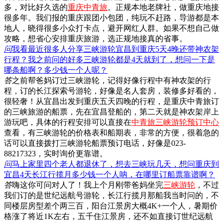
多，对比好久选的
重庆中青旅
。正规本地老牌社，做重庆地接
很多年。我们报的重庆跟团小包团，纯玩不赶路，导游都是本
地人，晓得很多小众打卡点，避开网红人群。如果不想自己做
攻略，想省心安排重庆旅游，选正规地接真的省事。
问
我看最近很多人分享三峡游轮宜昌到重庆5天4晚还带神农架
行程？我之前问的好多三峡游轮都是4天就到了，想问一下是
哪条船啊？多少钱一个人呢？
答
之前帮爸妈订过三峡游轮，记得好像行程中有神农架的行
程，订的长江探索号游轮，好像是名人套房，装修多好看的，
很轻奢！从宜昌出发到重庆五天四晚的行程，是重庆中青旅订
的三峡旅游的船票，先在宜昌登船的，第二天就是神农架岸上
游玩吧，具体的行程安排可以直接在
中青旅三峡游轮预订中心
查看，有三峡游轮的价格表和船期表，非常的方便，很着急的
话可以直接拨打三峡游轮船票预订电话，好像是023-
88217323，实时询价更靠谱。
问
马上家里四个老人都退休了，想去三峡玩几天，想问重庆到
宜昌4天长江行揽月多少钱一个人呐，在哪里订船票靠谱啊？
答
嗨这你可问对人了！我上个月刚带爸妈坐完
三峡游轮
，不过
我们订的是世纪远航号游轮，长江行揽月那船我当时问的，不
同楼层房型差个两三百，阳台江景房大概4K+一个人，暑期价
格涨了将近1K左右，五千住江景房，还不如直接订世纪远航