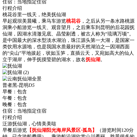
住宿：
当地指定住宿
行程介绍
桃花谷里一线天，绝美抚仙湖
早起观坝美晨曦，乘马车游览
桃花谷
，之后从另一条水路桃源
洞乘小船游览一线天、观音望月，之后乘车到昆明的后花园抚
仙湖，因湖水清澈见底、晶莹剔透，被古人称为“琉璃万顷”。
是中国最大的深水型淡水湖泊，珠江源头第一大湖，是国家一
类饮用水源地，也是我国水质最好的天然湖泊之一因湖西面
的“尖山”平地拔起，状如玉笋，直插云天，又宛如高大的仙人
立于湖岸，伸手抚摸莹碧的湖水，故名
抚仙湖
。
普者黑-昆明
D5
早餐：
包含
午餐：
包含
晚餐：
包含
住宿：
当地指定住宿
行程介绍
泛游抚仙湖，心情美美哒
早餐后游览
【抚仙湖阳光海岸风景区·孤岛】
（游览时间120分
钟，已含游船费用），乘游船沿湖欣赏山川秀丽，胜景很多的