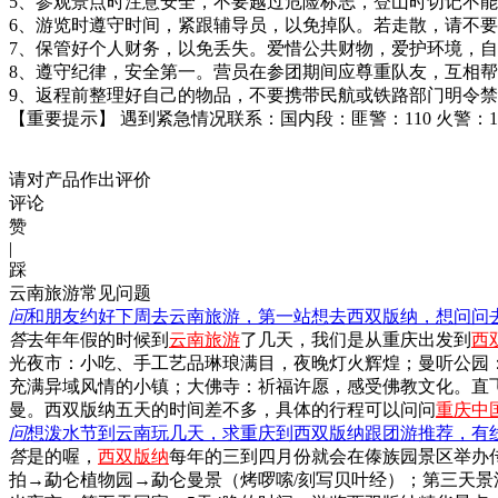
5、参观景点时注意安全，不要越过危险标志，登山时切记不
6、游览时遵守时间，紧跟辅导员，以免掉队。若走散，请不
7、保管好个人财务，以免丢失。爱惜公共财物，爱护环境，
8、遵守纪律，安全第一。营员在参团期间应尊重队友，互相
9、返程前整理好自己的物品，不要携带民航或铁路部门明令
【重要提示】 遇到紧急情况联系：国内段：匪警：110 火警：119
请对产品作出评价
评论
赞
|
踩
云南旅游常见问题
问
和朋友约好下周去云南旅游，第一站想去西双版纳，想问问
答
去年年假的时候到
云南旅游
了几天，我们是从重庆出发到
西
光夜市：小吃、手工艺品琳琅满目，夜晚灯火辉煌；曼听公园
充满异域风情的小镇；大佛寺：祈福许愿，感受佛教文化。直
曼。西双版纳五天的时间差不多，具体的行程可以问问
重庆中
问
想泼水节到云南玩几天，求重庆到西双版纳跟团游推荐，有
答
是的喔，
西双版纳
每年的三到四月份就会在傣族园景区举办
拍→勐仑植物园→勐仑曼景（烤啰嗦/刻写贝叶经）；第三天景