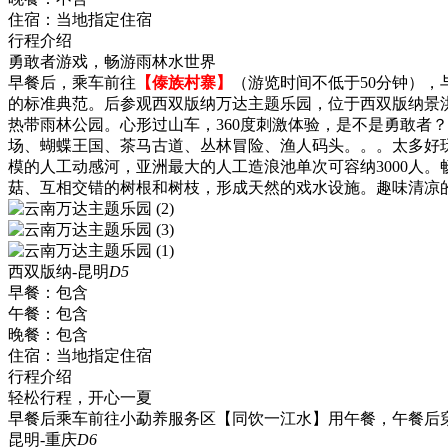
住宿：
当地指定住宿
行程介绍
勇敢者游戏，畅游雨林水世界
早餐后，乘车前往
【傣族村寨】
（游览时间不低于50分钟）
的标准典范。后参观西双版纳万达主题乐园，位于西双版纳景洪
热带雨林公园。心形过山车，360度刺激体验，是不是勇敢者
场、蝴蝶王国、茶马古道、丛林冒险、渔人码头。。。太多好
模的人工动感河，亚洲最大的人工造浪池单次可容纳3000人
菇、互相交错的树根和树枝，形成天然的戏水设施。趣味清凉
西双版纳-昆明
D5
早餐：
包含
午餐：
包含
晚餐：
包含
住宿：
当地指定住宿
行程介绍
轻松行程，开心一夏
早餐后乘车前往小勐养服务区【同饮一江水】用午餐，午餐后
昆明-重庆
D6