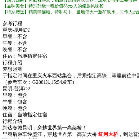
【活力四射】勇敢者游戏，畅游万达雨林水世界，泼水节再不需要等待
【品味美食】特别升级一晚价值88元/人的傣族风味餐
【特别赠送】精美熊猫帽、特制马甲、当地每天一瓶矿泉水，工作人员
参考行程
重庆-昆明
D1
早餐：
不含
午餐：
不含
晚餐：
不含
住宿：
当地指定住宿
行程介绍
梦想起航
于指定时间在重庆火车西站集合，后乘指定高铁二等座前往中
（参考车次：G2881次15:54发车）
昆明-普洱
D2
早餐：
包含
午餐：
包含
晚餐：
包含
住宿：
当地指定住宿
行程介绍
到达春城昆明，穿越世界第一高架桥！
早餐后乘车经墨江，穿越世界第一高架大桥-
红河大桥
，到达普