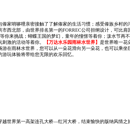
，与傣家哨哆哩亲密接触了了解傣家的生活习惯；感受傣族乡村的
市西北部，由世界排名第一的FORREC公司担纲设计，可比
？等你来挑战；蝴蝶王国的梦幻，童年的憧憬等着你；泼水节再
玩刺激的活动等着你。
【万达水乐园雨林水世界】
是世界唯一花
。畅游在雨林水世界，您可以从一朵花滑向另一朵花，也可以乘
的游玩体验将带给您无限的欢乐回忆。
穿越世界第一高架连孔大桥—红河大桥，结束愉快的版纳风情之