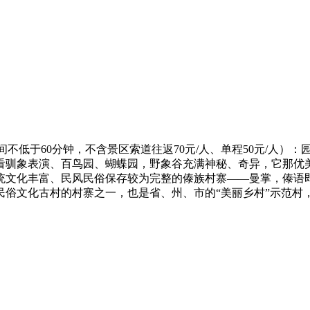
间不低于60分钟，不含景区索道往返70元/人、单程50元/人
看驯象表演、百鸟园、蝴蝶园，野象谷充满神秘、奇异，它那优
文化丰富、民风民俗保存较为完整的傣族村寨——曼掌，傣语即“
俗文化古村的村寨之一，也是省、州、市的“美丽乡村”示范村，