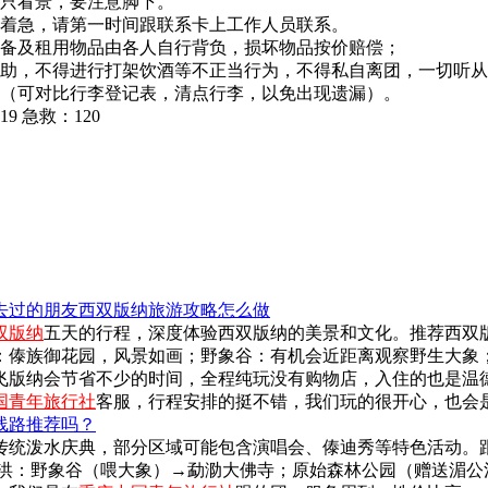
能只看景，要注意脚下。
要着急，请第一时间跟联系卡上工作人员联系。
自备及租用物品由各人自行背负，损坏物品按价赔偿；
帮助，不得进行打架饮酒等不正当行为，不得私自离团，一切听
禁（可对比行李登记表，清点行李，以免出现遗漏）。
 急救：120
去过的朋友西双版纳旅游攻略怎么做
双版纳
五天的行程，深度体验西双版纳的美景和文化。推荐西双
：傣族御花园，风景如画；野象谷：有机会近距离观察野生大象
飞版纳会节省不少的时间，全程纯玩没有购物店，入住的也是温德
国青年旅行社
客服，行程安排的挺不错，我们玩的很开心，也会
线路推荐吗？
传统泼水庆典，部分区域可能包含演唱会、傣迪秀等特色活动。
洪：野象谷（喂大象）→勐泐大佛寺；原始森林公园（赠送湄公