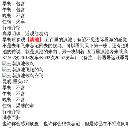
早餐：
包含
午餐：
包含
晚餐：
不含
住宿：
火车
行程介绍
高原明珠，近观红嘴鸥
早餐后参观
【滇池】
-五百里的滇池；有望不见边际看海的感
不是去年飞来忘记回去的候鸟。可以看到天下第一桉，还有连
池的传说，就是滇池的来由，另一块刻着“五百里滇池奔来眼底
K1502次20:18发车/K692次20:57发车）（备注：若
昆明-重庆
D7
早餐：
不含
午餐：
不含
晚餐：
不含
住宿：
温馨的家
行程介绍
满载而归
也许你会感到疲惫，也许你会很快忘记，但是你已在不经意间