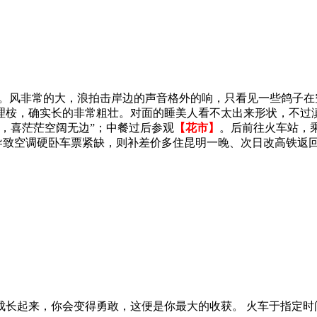
觉。风非常的大，浪拍击岸边的声音格外的响，只看见一些鸽子
理桉，确实长的非常粗壮。对面的睡美人看不太出来形状，不过
，喜茫茫空阔无边”；中餐过后参观
【花市】
。后前往火车站，
遇暑运旺季导致空调硬卧车票紧缺，则补差价多住昆明一晚、次日改高铁返
成长起来，你会变得勇敢，这便是你最大的收获。 火车于指定时