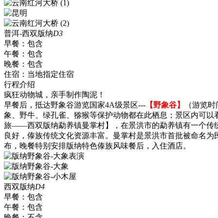
普洱-西双版纳
D3
早餐：
包含
午餐：
包含
晚餐：
包含
住宿：
当地指定住宿
行程介绍
疯狂动物城，亲手制作陶泥！
早餐后，抵达野象谷游览国家4A级景区---
【野象谷】
（游览时
象、野牛、绿孔雀、猕猴等保护动物都在此栖息；景区内可以
旅——西双版纳勐养镇曼掌村】，在景洪市的勐养镇有一个传统
良好，傣族传统文化资源丰富。曼掌村是景洪市首批被命名为民
布，晚餐特别安排版纳特色傣族风味餐后，入住酒店。
西双版纳
D4
早餐：
包含
午餐：
包含
晚餐：
不含