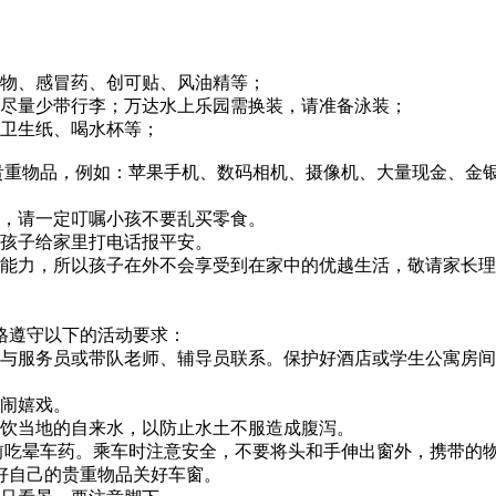
药物、感冒药、创可贴、风油精等；
，尽量少带行李；万达水上乐园需换装，请准备泳装；
、卫生纸、喝水杯等；
贵重物品，例如：苹果手机、数码相机、摄像机、大量现金、金
食，请一定叮嘱小孩不要乱买零食。
叫孩子给家里打电话报平安。
存能力，所以孩子在外不会享受到在家中的优越生活，敬请家长
格遵守以下的活动要求：
请与服务员或带队老师、辅导员联系。保护好酒店或学生公寓房
打闹嬉戏。
要饮当地的自来水，以防止水土不服造成腹泻。
前吃晕车药。乘车时注意安全，不要将头和手伸出窗外，携带的
好自己的贵重物品关好车窗。