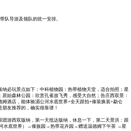
从带队导游及领队的统一安排。
版纳必玩景点如下：中科植物园：热带植物天堂，适合拍照；星
；原始森林公园：欣赏孔雀放飞秀，感受大自然；告庄西双景：
姆酒店，能体验湄公河水底世界+全天跟拍+傣装换装+勐仑
是朋友推荐的，确实很靠谱！
跟团游西双版纳，第一天抵达版纳，休息一下，第二天景洪：跟
河水底世界）→傣族园→热带花卉园→赠送温德姆下午茶 →星