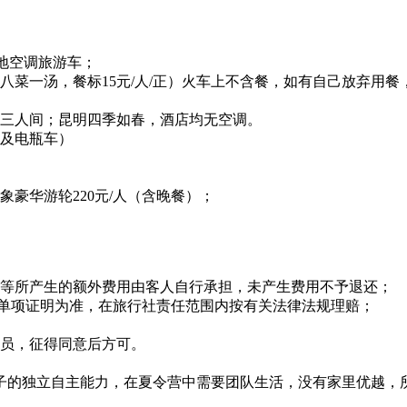
地空调旅游车；
八菜一汤，餐标15元/人/正）火车上不含餐，如有自己放弃用餐
排三人间；昆明四季如春，酒店均无空调。
以及电瓶车）
象豪华游轮220元/人（含晚餐）；
程等所产生的额外费用由客人自行承担，未产生费用不予退还；
单或单项证明为准，在旅行社责任范围内按有关法律法规理赔；
人员，征得同意后方可。
子的独立自主能力，在夏令营中需要团队生活，没有家里优越，