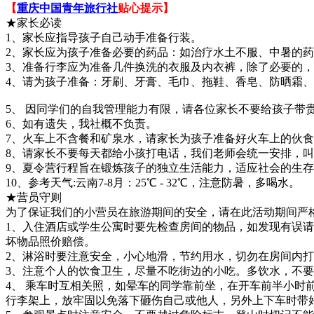
【
重庆中国青年旅行社
贴心提示】
★家长必读
1、家长应指导孩子自己动手准备行装。
2、家长应为孩子准备必要的药品：如治疗水土不服、中暑的
3、准备行李应为准备几件换洗的衣服及内衣裤，除了必要的
4、请为孩子准备：牙刷、牙膏、毛巾、拖鞋、香皂、防晒霜
5、 因同学们的自我管理能力有限，请各位家长不要给孩子带
6、如有遗失，我社概不负责。
7、火车上不含餐和矿泉水，请家长为孩子准备好火车上的伙
8、请家长不要每天都给小孩打电话，我们老师会统一安排，
9、夏令营行程旨在锻炼孩子的独立生活能力，适应社会的生
10、参考天气:云南7-8月：25℃ - 32℃，注意防暑，多喝水。
★营员守则
为了保证我们的小营员在旅游期间的安全，请在此活动期间严
1、入住酒店或学生公寓时要先检查房间的物品，如发现有误
坏物品照价赔偿。
2、淋浴时要注意安全，小心地滑，节约用水，切勿在房间内
3、注意个人的饮食卫生，尽量不吃街边的小吃。多饮水，不
4、 乘车时互相关照，如晕车的同学靠前坐，在开车前半小时
行李架上，放牢固以免落下砸伤自己或他人，另外上下车时带