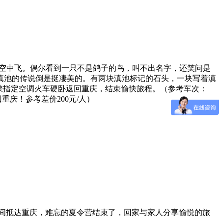
在空中飞。偶尔看到一只不是鸽子的鸟，叫不出名字，还笑问是
滇池的传说倒是挺凄美的。有两块滇池标记的石头，一块写着滇
乘指定空调火车硬卧返回重庆，结束愉快旅程。（参考车次：
回重庆！参考差价200元/人）
间抵达重庆，难忘的夏令营结束了，回家与家人分享愉悦的旅