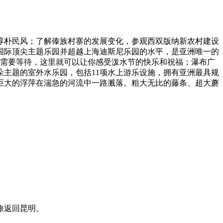
淳朴民风；了解傣族村寨的发展变化，参观西双版纳新农村建设
肩国际顶尖主题乐园并超越上海迪斯尼乐园的水平，是亚洲唯一的
不需要等待，这里就可以让你感受泼水节的快乐和祝福；瀑布广
朵主题的室外水乐园，包括11项水上游乐设施，拥有亚洲最具规
坐巨大的浮萍在湍急的河流中一路溅落。粗大无比的藤条、超大蘑
旅返回昆明。