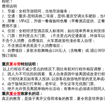
程吧！
费用说明
1、导服：全程导游陪同，当地导游服务；
2、交通：重庆-昆明高铁二等座，昆明-重庆空调火车硬卧，当
3、用餐：5早8正，升级一餐傣族特色餐（早餐酒店提供、正餐
费用不退；
4、住宿：全程经济型酒店双人标准间，如出现单男单女则安
5、门票：所列景点大门票。（不含景点内交通索道，环保车
不含个人消费、自费项目、火车票政策性涨价客人自理；
2、不含酒店单房差及个人消费项目；
3、自费项目：多歌水歌舞晚会220元/人（含晚餐）或 湄公河印
预订须知
重庆
夏令营
特别说明：
以上行程在不减少景点的情况下,我社有权对行程作相应调整；
2、因人力不可抗拒的因素、客人自身原因中途离团或改变行
3、 行程结束后如有客人投诉, 以游客在旅游地所签的意见
4、由于版纳实行打单制，老年证、学生证等无优惠门票。
5、绝不允许营员离团单独外出活动；有事外出必须请示陪同
重庆
夏令营
致家长的话：
真正的教育，是孩子离开父母而准备的教育，夏令营是培养孩