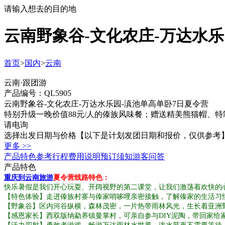
请输入想去的目的地
云南野象谷-文化农庄-万达水乐
首页
>
国内
>
云南
云南·跟团游
产品编号：QL5905
云南野象谷-文化农庄-万达水乐园-滇池单高单卧7日夏令营
特别升级一晚价值88元/人的傣族风味餐；赠送精美熊猫帽、
请电询
选择出发日期与价格
【以下是计划发团日期和报价，仅供参考
更多 >>
产品特色
参考行程
费用说明
预订须知
游客问答
产品特色
重庆到云南旅游
夏令营线路特色：
快乐暑假是我们开心玩耍、开阔视野的第二课堂，让我们激荡着欢快的心
【特色体验】走进傣族村寨与傣家哨哆哩亲密接触，了解傣家的生活习
【野象谷】区内河谷纵横，森林茂密，一片热带雨林风光，生长着亚洲
【感恩家长】西双版纳勐养镇曼掌村，可亲自参与DIY泥陶，带回