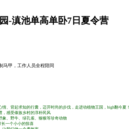
园-滇池单高单卧7日夏令营
特制马甲，工作人员全程陪同
】
情、背起求知的行囊，迈开时尚的步伐，走进动植物王国，high翻今夏
惯，感受傣族乡村的淳朴民风
野象、野牛、绿孔雀、猕猴等珍奇动物
家给家长一个小小的惊喜