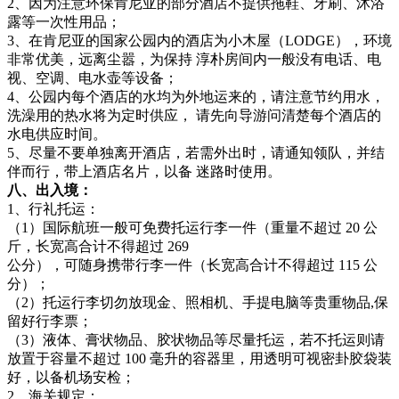
2、因为注意环保肯尼亚的部分酒店不提供拖鞋、牙刷、沐浴
露等一次性用品；
3、在肯尼亚的国家公园内的酒店为小木屋（LODGE），环境
非常优美，远离尘嚣，为保持 淳朴房间内一般没有电话、电
视、空调、电水壶等设备；
4、公园内每个酒店的水均为外地运来的，请注意节约用水，
洗澡用的热水将为定时供应， 请先向导游问清楚每个酒店的
水电供应时间。
5、尽量不要单独离开酒店，若需外出时，请通知领队，并结
伴而行，带上酒店名片，以备 迷路时使用。
八、出入境：
1、行礼托运：
（1）国际航班一般可免费托运行李一件（重量不超过 20 公
斤，长宽高合计不得超过 269
公分），可随身携带行李一件（长宽高合计不得超过 115 公
分）；
（2）托运行李切勿放现金、照相机、手提电脑等贵重物品,保
留好行李票；
（3）液体、膏状物品、胶状物品等尽量托运，若不托运则请
放置于容量不超过 100 毫升的容器里，用透明可视密卦胶袋装
好，以备机场安检；
2、海关规定：