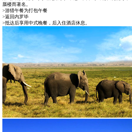
蜃楼而著名。
>游猎午餐为打包午餐
>返回内罗毕
>抵达后享用中式晚餐，后入住酒店休息。