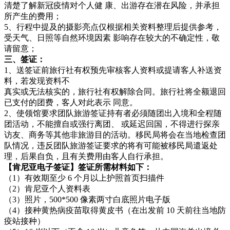
清楚了解新冠疫情对个人健 康、出游存在潜在风险，并承担
所产生的费用；
5、行程中提及的摄影亮点仅根据相关资料整理后提供参考，
受天气、日照等自然环境因素 影响存在较大的不确定性，敬
请留意；
三、签证：
1、送签证前旅行社有权预先审核客人资料或提请客人补送资
料，若发现资料不
真实或无法核实的，旅行社有权解除合同。旅行社将全额退回
已支付的团费，客人对此表示 同意。
2、使领馆要求团队旅游签证持有者必须随团出入境和全程随
团活动，不能擅自或强行离团、 或延迟回国，不得进行探亲
访友、商务等其他非旅游目的活动。移民局将会在当地检查团
队情况，违反团队旅游签证要求的将有可能被移民局遣返处
理，后果自负，且有关费用由客人自行承担。
【肯尼亚电子签证】签证所需材料如下：
（1）有效期至少 6 个月以上护照首页扫描件
（2）肯尼亚个人资料表
（3）照片，500*500 像素两寸白底照片电子版
（4）接种黄热病疫苗取得黄皮书（在出发前 10 天前往当地防
疫站接种）