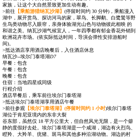
家族，让这个大自然景致更加生动有趣。
>前往
【乘船游猎纳瓦沙湖】
(停留时间约 30 分钟)，乘船漫入
湖中，展开赏鸟、探访河马的家，翠鸟、长脚鹬、白鹭鸶等野
生鸟类动物尽入眼帘，亲身体验湖光山色与动物彼此相映 的
和谐之美。纳瓦沙湖气候宜人，一年四季都有郁金香花外销到
欧洲花卉市场。(依实际抵达时间，导演会弹性安排游船时
间)。
>抵达酒店享用酒店晚餐后，入住酒店休息
纳瓦沙--埃尔门泰塔湖
D7
早餐：
包含
午餐：
包含
晚餐：
包含
住宿：
当地四星或同级
行程介绍
酒店早餐后，乘车前往埃尔门泰塔湖
>抵达埃尔门泰塔湖享用酒店午餐
>前往参观
【埃尔门泰塔湖】(停留时间约 1 小时
)埃尔门泰塔
湖位于肯尼亚境内的东非大裂
谷东部，虽然仅 18 平方公里大，但自然风光无限，是一个僻
静的度假好去处。埃尔门泰塔湖是一个咸湖，湖边有火烈鸟、
瞪羚、大羚羊、疣猪、斑马和其他多种沿湖动物。湖边的村