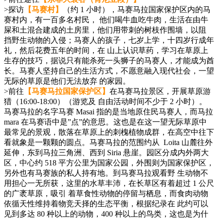
>探访
【马赛村】
（约 1 小时），马赛马拉国家保护区内的马
赛村内，有一百多名村民， 他们喝牛血吃牛肉，生活在由牛
屎和土混合建成的土房里，他们用带刺的树枝作围墙，以阻
挡野生动物的入侵；马赛人的孩子，七岁上学，十四岁行成年
礼，然后花费五年的时间，在 山上认识草药，学习在草原上
生存
的技巧，据说只有能杀死一头狮子的马赛人，才能成为酋
长。马赛人坚持自己的生活方式，不愿意融入现代社会，一望
无际的草原是他们无法放弃 的家园。
>前往
【马赛马拉国家保护区】
在马赛马拉景区，开展草原游
猎（16:00-18:00）（游览及 自由活动时间不少于 2 小时）。
马赛马拉的名字马赛 Masai 指的是当地原住民马赛人，而马拉
mara 在马赛语中是”点”的意思。这也是在这一望无际草原中
最常见的景观，散落在草原上的刺槐植物成群，在高空中往下
看就象是一颗颗的圆点。马赛马拉的范围约从 Loita 山麓往外
延伸，东到马拉三角洲、西到 Siria 悬崖。园区分成内外两大
区，中心约 518 平方公里为国家公园，外围则为国家保护区，
另外也有马赛族的私人持有地。到马赛马拉观看野 生动物不
用担心一无所获，这里的水草丰沛，在长草区有着超过 1 公尺
的广袤草原，吸引 着草食性动物的停留与栖息，而食肉动物
依循天性维持着物竞天择的生态平衡，根据纪录在 此约可以
见到多达 80 种以上的动物，400 种以上的鸟类，这也是为什