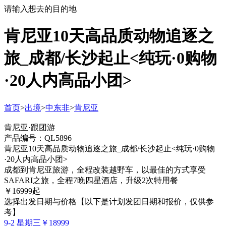
请输入想去的目的地
肯尼亚10天高品质动物追逐之
旅_成都/长沙起止<纯玩·0购物
·20人内高品小团>
首页
>
出境
>
中东非
>
肯尼亚
肯尼亚·跟团游
产品编号：QL5896
肯尼亚10天高品质动物追逐之旅_成都/长沙起止<纯玩·0购物
·20人内高品小团>
成都到肯尼亚旅游，全程改装越野车，以最佳的方式享受
SAFARI之旅，全程7晚四星酒店，升级2次特用餐
￥
16999
起
选择出发日期与价格
【以下是计划发团日期和报价，仅供参
考】
9-2 星期三
￥18999