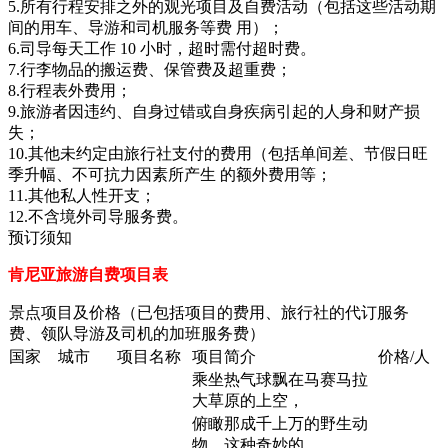
5.所有行程安排之外的观光项目及自费活动（包括这些活动期
间的用车、导游和司机服务等费 用）；
6.司导每天工作 10 小时，超时需付超时费。
7.行李物品的搬运费、保管费及超重费；
8.行程表外费用；
9.旅游者因违约、自身过错或自身疾病引起的人身和财产损
失；
10.其他未约定由旅行社支付的费用（包括单间差、节假日旺
季升幅、不可抗力因素所产生 的额外费用等；
11.其他私人性开支；
12.不含境外司导服务费。
预订须知
肯尼亚旅游自费项目表
景点项目及价格（已包括项目的费用、旅行社的代订服务
费、领队导游及司机的加班服务费）
国家
城市
项目名称
项目简介
价格/人
乘坐热气球飘在马赛马拉
大草原的上空，
俯瞰那成千上万的野生动
物，这种奇妙的