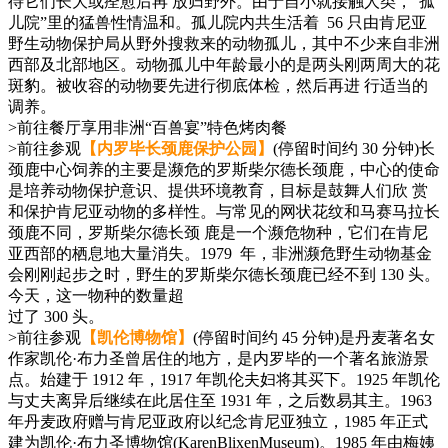
待它们长大或痊愈后再 放归野外。由于自小就接触人类，“孤
儿院”里的猛兽性情温和。孤儿院内共生活着 56 只由肯尼亚
野生动物保护局从野外搜救来的动物孤儿，其中不少来自非洲
西部及北部地区。动物孤儿中年龄最小的是两头刚两周大的花
斑豹。被收容的动物要先进行彻底体检，然后再进 行适当的
调养。
>前往餐厅享用非洲“百兽宴”特色烤肉餐
>前往参观
【内罗毕长颈鹿保护公园】
(停留时间约 30 分钟)长
颈鹿中心饲养的主要是濒危的罗斯柴尔德长颈鹿，中心的使命
是培养动物保护意识、提供环境教育，目标是鼓舞人们欣 赏
和保护肯尼亚动物的多样性。与常见的网状花纹和马赛马拉长
颈鹿不同，罗斯柴尔德长颈 鹿是一个濒危物种，它们在肯尼
亚西部的栖息地大量消失。1979 年，非洲濒危野生动物基金
会刚刚起步之时，野生的罗斯柴尔德长颈鹿已经不到 130 头。
今天，这一物种的数量超
过了 300 头。
>前往参观
【凯伦博物馆】
(停留时间约 45 分钟)是丹麦著名女
作家凯伦·布力圣曾居住的地方，是内罗毕的一个著名旅游景
点。始建于 1912 年，1917 年凯伦夫妇将其买下。1925 年凯伦
与丈夫离异后继续在此居住至 1931 年，之后数易其主。1963
年丹麦政府赠与肯尼亚政府以纪念肯尼亚独立，1985 年正式
建为凯伦·布力圣博物馆(KarenBlixenMuseum)。1985 年由梅姨