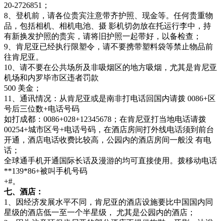
20-2726851；
8、登机前，请各位贵宾注意带齐护照、现金等。任何贵重物
品，包括相机、相机电池、摄 影机切勿放在托运行李中，持
有新换发护照的贵宾，请将旧护照一起带好，以备检查；
9、肯尼亚已经执行限塑令，请不要携带塑料袋等禁止物品前
往肯尼亚。
10、请不要在公共场所及非吸烟区的地方吸烟，尤其是肯尼亚
机场和内罗毕市区违者罚款
500 美金；
11、通讯情况：从肯尼亚或是南非打电话回国内请拨 0086+区
号后三位数+电话号码
如打成都：0086+028+12345678；在肯尼亚打当地电话请拨
00254+城市区号+电话号码，在酒店房间打外线电话须到前台
开通，酒店电话收费比较高，公园内的酒店房间一般没 有电
话；
全球通手机开通国际长话及漫游的均可直接使用。拨移动电话
**139*86+被叫手机号码
+#。
七、酒店：
1、因经济发展水平不同，肯尼亚的酒店设施要比中国国内同
星级的酒店低一至一个半星级， 尤其是公园内的酒店；