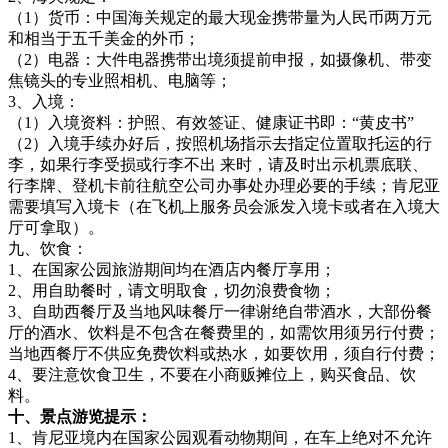
（1）货币：中国海关规定的最大现金携带量为人民币两万元
和相当于五千美金的外币；
（2）电器：大件电器携带出境须提前申报，如摄像机、带变
焦镜头的专业照相机、电脑等；
3、入境：
（1）入境资料：护照、有效签证、健康证书即：“黄皮书”
（2）入境手续办好后，按照机场指示去指定位置取托运的行
李，如果行李受损或行李不出 来时，请及时出示机票底联、
行李牌、登机卡前往航空公司办事处办理必要的手续；肯尼亚
需要填写入境卡（在飞机上服务员会派发入境卡或者在入境大
厅可拿取）。
九、饮食：
1、在国家公园旅游期间均在酒店内餐厅享用；
2、用自助餐时，请文明取食，切勿浪费食物；
3、自助西餐厅及当地风味餐厅一律谢绝自带酒水，大部份餐
厅的酒水、饮料是不包含在餐费里的，如需饮用须另行付费；
当地西餐厅不供应免费饮料或热水，如要饮用，须自行付费；
4、要注意饮食卫生，不要在小商贩摊位上，购买食品、饮
料。
十、景点游览提示：
1、肯尼亚境内在国家公园观看动物期间，在车上绝对不允许