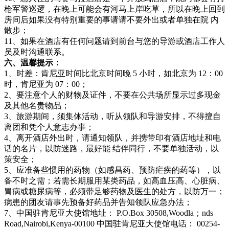
枪军警巡逻，在晚上可能会有河马上岸吃草，所以在晚上回到
房间后如果没有特别重要的事请请不要外出或者单独在院 内
散步；
11、如果在酒店有任何问题请到前台与您的导游或酒店工作人
员及时沟通联系。
六、温馨提示：
1、时差：肯尼亚时间比北京时间晚 5 小时，如北京为 12：00
时，肯尼亚为 07：00；
2、要注意个人的财物及证件，不要在公共场所显示过多现金
及其他名贵物品；
3、旅游期间，须集体活动，听从领队和导游安排，不得擅自
离团和凭个人意志办事；
4、离开酒店外出时，请通知领队，并携带印有酒店地址和电
话的名片，以防迷路，最好能 结伴同行，不要单独活动，以
策安全；
5、应准备些惯用的药物（如感昌药、预防疟疾的药等），以
备不时之需；若需长期服用某类药品，如高血压高、心脏病、
胃病或糖尿病等，必须带足够药物及医生的处方，以防万一；
病患的团友请事先预备好药品并告知领队应急办法；
7、中国驻肯尼亚大使馆地址： P.O.Box 30508,Woodla；nds
Road,Nairobi,Kenya-00100 中国驻肯尼亚大使馆电话： 00254-