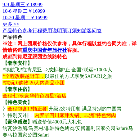
9-9 星期三
￥18999
10-6 星期二
￥16999
10-20 星期二
￥16999
更多 >>
产品特色
参考行程
费用说明
预订须知
游客问答
产品特色
※注：网上团期价格仅供参考，具体行程以签约合同为准，详
情请咨询
重庆中国青年旅行社
客服。
成都到肯尼亚跟团游线路特色
【奢享安排】
*埃航飞?往肯尼亚 ⇒成起都?止 全国?联运+1000/人
*全程改装越野车，
以最佳的方式享受SAFARI之旅
*纯玩 0购物 20人内高品小团
【奢享住宿】
全程七?晚豪华特色四星?酒店
【特色美食】
》
全程包含13顿正餐
升级2次特用餐 满足持别的中国胃
》特别安?排：
内罗毕四川麻辣火锅、非洲?特色烤肉
【豪华赠送】
赠送价值4000元大礼包
纳瓦沙游船/马赛村/非洲特色烤肉/安博塞利国家公园Safari/马
赛马拉国家公园Safari