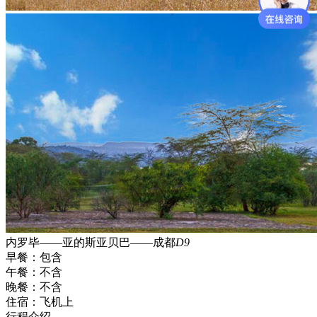
内罗毕——亚的斯亚贝巴——成都
D9
早餐：
包含
午餐：
不含
晚餐：
不含
住宿：
飞机上
行程介绍