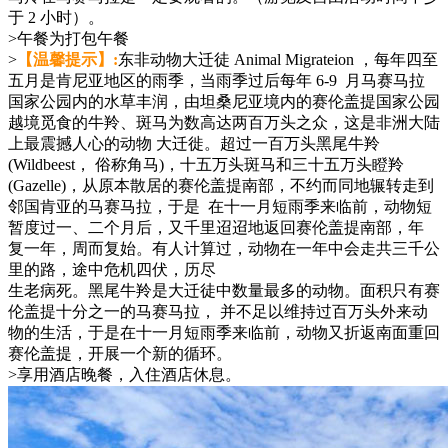
于 2 小时）。
>午餐为打包午餐
>
【温馨提示】:
东非动物大迁徒 Animal Migrateion ，每年四至
五月是肯尼亚地区的雨季，当雨季过后每年 6-9 月马赛马拉
国家公园内的水草丰润，由坦桑尼亚境内的赛伦盖提国家公园
越境觅食的牛羚、斑马为数高达两百万头之众，这是非洲大陆
上最震撼人心的动物 大迁徙。超过一百万头黑尾牛羚
(Wildbeest， 俗称角马)，十五万头斑马和三十五万头瞪羚
(Gazelle)，从原本散居的赛伦盖提南部，不约而同地辗转走到
邻国肯亚的马赛马拉，于是 在十一月短雨季来临前，动物短
暂度过一、二个月后，又千里迢迢地返回赛伦盖提南部，年
复一年，周而复始。有人计算过，动物在一年中会走共三千公
里的路，途中危机四伏，历尽
生老病死。黑尾牛羚是大迁徒中数量最多的动物。面积只有赛
伦盖提十分之一的马赛马拉， 并不足以维持过百万头外来动
物的生活，于是在十一月短雨季来临前，动物又折返南面重回
赛伦盖提，开展一个新的循环。
>享用酒店晚餐，入住酒店休息。