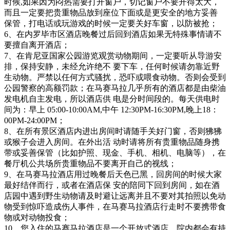
时候,如果因为闷热需要打开窗户，切记窗户不要开得太大，
而且一定要把贵重物品放到座位下面或是更安全的地方妥善
保管，打电话或玩游戏的时候一定要关好车窗，以防被抢；
6、在内罗毕市区酒店晚餐过后回到酒店如果无特殊事情请不
要擅自离开酒店；
7、在肯尼亚国家公园游览观赏动物期间，一定要听从导游安
排，保持安静，未经允许绝不 要下车，任何时候请勿靠近野
生动物。严禁以任何方式骚扰，恐吓或喂食动物。否则会受到
公园警察的高额罚款；在马赛马拉几乎所有的酒店都是由柴油
发电机自主发电，所以酒店供 电是分时间段的。每天供电时
间为：早上 05:00-10:00AM,中午 12:30PM-16:30PM,晚上18：
00PM-24:00PM；
8、在所有景区酒店内进出房间时请随手关好门窗，否则狒狒
或猴子会进入房间。在外出活 动时请将所有贵重物品随身携
带或妥善保管（比如护照、现金、手机、相机、电脑等），在
餐厅机公共场所贵重物品不要离开自己的视线；
9、在马赛马拉酒店用过晚餐后天色已黑，回房间的时候大家
最好结伴而行，或者在酒店保 安的陪同下回到房间，如在酒
店园中遇到野生动物请及时避让远离并且不要对其拍照以免动
物受到惊吓造成伤人事件，在马赛马拉酒店行走时不要携带食
物或对动物投食；
10、您入住的马赛马拉酒店是一个开放式酒店，院内都会有持