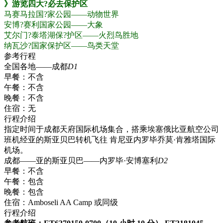
》游览四大?必去保护区
马赛马拉国?家公园——动物世界
安博?赛利国家公园——大象
艾尔门?泰塔湖保?护区——火烈鸟胜地
纳瓦沙?国家保护区——鸟类天堂
参考行程
全国各地——成都
D1
早餐：
不含
午餐：
不含
晚餐：
不含
住宿：
无
行程介绍
指定时间于成都天府国际机场集合，搭乘埃塞俄比亚航空公司
班机经亚的斯亚贝巴转机飞往 肯尼亚内罗毕乔莫·肯雅塔国际
机场。
成都——亚的斯亚贝巴——内罗毕·安博塞利
D2
早餐：
不含
午餐：
包含
晚餐：
包含
住宿：
Amboseli AA Camp 或同级
行程介绍