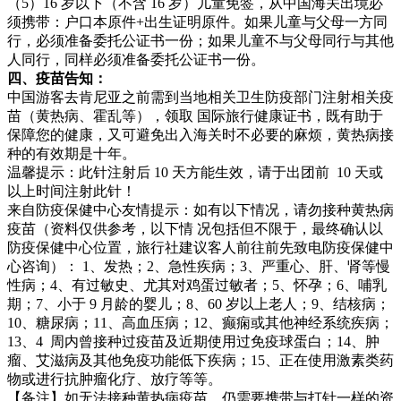
（5）16 岁以下（不含 16 岁）儿童免签，从中国海关出境必
须携带：户口本原件+出生证明原件。如果儿童与父母一方同
行，必须准备委托公证书一份；如果儿童不与父母同行与其他
人同行，同样必须准备委托公证书一份。
四、疫苗告知：
中国游客去肯尼亚之前需到当地相关卫生防疫部门注射相关疫
苗（黄热病、霍乱等），领取 国际旅行健康证书，既有助于
保障您的健康，又可避免出入海关时不必要的麻烦，黄热病接
种的有效期是十年。
温馨提示：此针注射后 10 天方能生效，请于出团前 10 天或
以上时间注射此针！
来自防疫保健中心友情提示：如有以下情况，请勿接种黄热病
疫苗（资料仅供参考，以下情 况包括但不限于，最终确认以
防疫保健中心位置，旅行社建议客人前往前先致电防疫保健中
心咨询）： 1、发热；2、急性疾病；3、严重心、肝、肾等慢
性病；4、有过敏史、尤其对鸡蛋过敏者；5、怀孕；6、哺乳
期；7、小于 9 月龄的婴儿；8、60 岁以上老人；9、结核病；
10、糖尿病；11、高血压病；12、癫痫或其他神经系统疾病；
13、4 周内曾接种过疫苗及近期使用过免疫球蛋白；14、肿
瘤、艾滋病及其他免疫功能低下疾病；15、正在使用激素类药
物或进行抗肿瘤化疗、放疗等等。
【备注】如无法接种黄热病疫苗，仍需要携带与打针一样的资