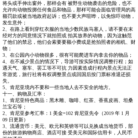
将头或手伸出窗外，那样会有 被野生动物袭击的危险，也不
允许向动物投掷任何食品和物品，那样可能会面临管理局的高
额罚款或被当地政府起诉；也不要大声喧哗，以免惊吓动物，
发生意外；
2、在路上看到穿红衣服的当地少数民族马塞人，请不要在末
经对方的同意情况下就拍照或 拍其放养的动物，因为这触范
了他们的禁忌，他们会索要要额小费或是抢拍照者的相机、财
物；
3、在公园内小动物很多，很有可能爬进车内拿去你的物品；
4、在不减少景点的情况下，导游可按实际情况调整行程；如
遇天气、塞车、罢工等不可抗 力因素造成行程内景点无法正
常游览，旅行社将有权调整景点或回国后按门票标准退还损
失。
5、肯尼亚境内不要和一些当地人去不安全的地方。
十一、购物及汇率：
1、肯尼亚特色商品：黑木雕、咖啡、红茶、香蕉皮画、坦桑
兰宝石等；
2、肯尼亚参考汇率：1 美金=102 肯尼亚先令（2019 年 1 月
09 日更新）
3、流通货币：美元、欧元和英镑等可以兑换成当地货币，部
份的旅游购物商店、酒店可接 受美元和国际信用卡，人民币