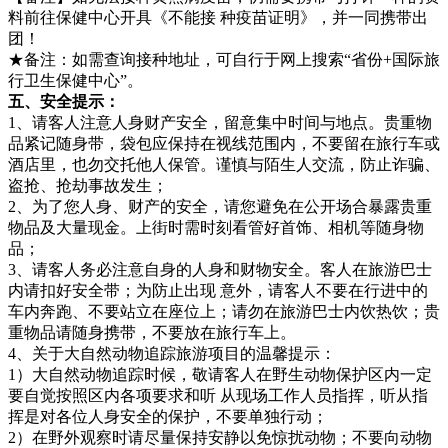
料前往保健中心开具《不能接 种疫苗证明》，并一同携带出
团！
★备注：如需查询接种地址，可自行于网上搜索“省份+国际旅
行卫生保健中心”。
五、安全提示：
1、请客人注意人身财产安全，留意集中时间与地点。贵重物
品紧记随身带，袋包应保持在视线范围内，不要留在旅行车或
酒店里，也勿交托他人保管。谨慎与陌生人交流，防止诈骗、
盗抢、抢劫事故发生；
2、为了您人身、财产的安全，请您避免在公开场合暴露贵重
物品及大量现金。上街时需时刻看管好首饰、相机等随身物
品；
3、请客人务必注意自身的人身和财物安全。客人在旅游巴士
内请扣好安全带；为防止出现 意外，请客人不要在行进中的
车内奔跑、不要站立在座位上；请勿在旅游巴士内饮热饮；贵
重物品请随身携带，不要放在旅行车上。
4、关于大自然动物追踪旅游项目的温馨提示：
1）大自然动物追踪时候，敬请客人在野生动物保护区内一定
要自觉按照区内各项要求和听 从现场工作人员指挥，听从指
挥是对各位人身安全的保护，不要单独行动；
2）在野外观察时请尽量保持安静以免惊扰动物；不要向动物