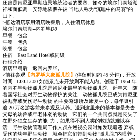
庄曾是肯尼亚早期殖民地统治者的要塞。如今的埃尔门泰塔湖
祥和而低调，安静地依偎在被 当地人称为“沉睡中的马赛”的
山下。
>抵达酒店享用酒店晚餐后，入住酒店休息
埃尔门泰塔湖--内罗毕
D8
早餐：
包含
午餐：
包含
晚餐：
包含
住宿：
East Land Hotel或同级
行程介绍
酒店早餐后，返回内罗毕。
>前往参观
【内罗毕大象孤儿院】
(停留时间约 45 分钟)，开放
时间 11:00-12:00 如遇景点未开放则不能入内。创建于 1964 年
的内罗毕动物孤儿院是肯尼亚最早的动物孤儿院，近年来，随
着国际社会对野生动物保护的关注，动物孤儿院已成为肯尼亚
被抛弃或受伤野生动物 的主要避难所及康复中心，每年吸引
逾 20 万名游客前来参观及认养。送到这里来的基本都是失去
父母的幼兽或年老体弱的动物，它们的一个共同点就是丧失了
在野外独立生存的能 力，如果得不到人类的救助就难以存
活；野生动物管理局工作人员在巡视公园时如发现遭遗 弃或
受伤的幼年野生动物，就会把它们带到动物“孤儿院”内喂养，