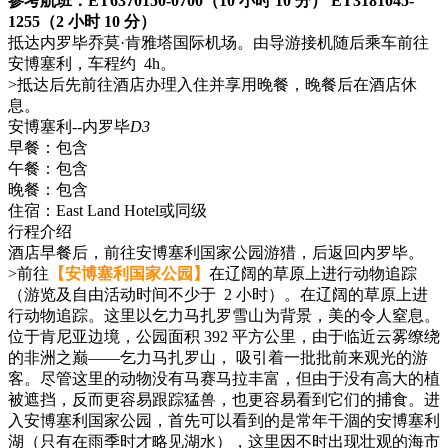
参考航班：ET6370150-0700（10 小时 10 分） ET3181045-
1255（2 小时 10 分）
抵达内罗毕乔莫·肯雅塔国际机场。由导游接机随后乘车前往
安博塞利，车程约 4h。
>抵达后先前往酒店办理入住并享用晚餐，晚餐后在酒店休
息。
安博塞利--内罗毕
D3
早餐：
包含
午餐：
包含
晚餐：
包含
住宿：
East Land Hotel或同级
行程介绍
酒店早餐后，前往安博塞利国家公园游猎，后返回内罗毕。
>前往
【安博塞利国家公园】
在辽阔的草原上进行动物追踪
（游览及自由活动时间不少于 2 小时）。在辽阔的草原上进
行动物追踪。这里以乞力马扎罗雪山为背景，美的令人窒息。
位于肯尼亚边境，公园面积 392 平方公里，由于临近云雾缭绕
的非洲之巅——乞力马扎罗山， 吸引着一批批前来观光的游
客。尽管这里的动物没有马赛马拉丰富，但由于没有高大的植
被遮挡，反而更容易跟踪猛兽，也更容易看到它们的捕食。进
入安博塞利国家公园，首先可以看到的是常年干涸的安博塞利
湖（只有在雨季时才略见湖水），这里因不时出现壮观的海市