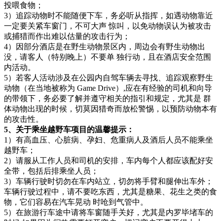
投喂食物；
3）追踪动物时不能随便下车，务必听从指挥，如遇动物靠近
一定要关紧车窗门，不可大声 惊叫，以免动物误认为被攻击
或捕猎而作出难以估量的攻击行为；
4）因部分酒店是在野生动物景区内，周边会有野生动物出
没，请客人（特别晚上）不要单 独行动，且在酒店安全范围
内活动。
5）若客人活动涉及在公园内自驾车辆去寻找、追踪观察野生
动物（在当地被称为 Game Drive）,应在有经验的司机和向导
的带领下，务必要了解并遵守相关的指引和规定，尤其是 群
体动物出现的时候，切莫因猎奇而放松警惕，以预防动物本有
的攻击性。
5、关于乘坐越野车项目的温馨提示：
1）有高血压、心脏病、孕妇、危重病人及酒后人员不能乘坐
越野车；
2）请服从工作人员和司机的安排，车内每个人都应该配好安
全带，包括后排乘坐人员；
3）车辆行驶时切勿在车内站立，切勿将手臂和腿伸出车外；
车辆行驶过程中，请不要吃东西，尤其是糖果、花生之类的食
物，它们容易在汽车晃动 时呛到气管中。
5）在旅游行车途中请将车窗随手关好，尤其是内罗毕堵车的