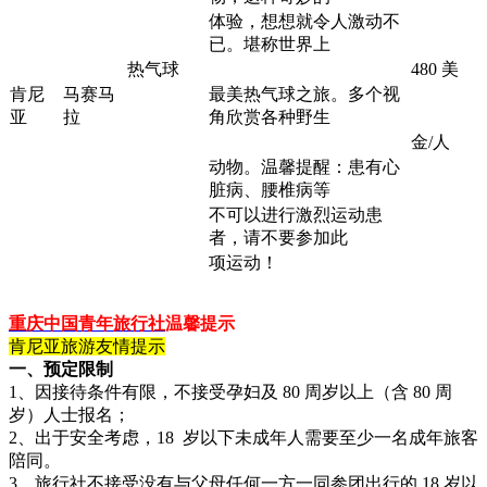
体验，想想就令人激动不
已。堪称世界上
热气球
480 美
肯尼
马赛马
最美热气球之旅。多个视
亚
拉
角欣赏各种野生
金/人
动物。温馨提醒：患有心
脏病、腰椎病等
不可以进行激烈运动患
者，请不要参加此
项运动！
重庆中国青年旅行社
温馨提示
肯尼亚旅游友情提示
一、预定限制
1、因接待条件有限，不接受孕妇及 80 周岁以上（含 80 周
岁）人士报名；
2、出于安全考虑，18 岁以下未成年人需要至少一名成年旅客
陪同。
3、旅行社不接受没有与父母任何一方一同参团出行的 18 岁以