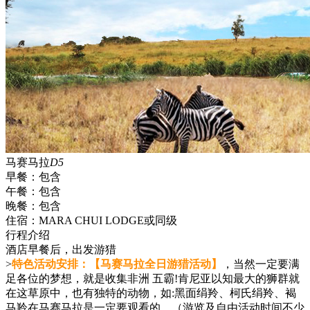
马赛马拉
D5
早餐：
包含
午餐：
包含
晚餐：
包含
住宿：
MARA CHUI LODGE或同级
行程介绍
酒店早餐后，出发游猎
>
特色活动安排：【马赛马拉全日游猎活动】
，当然一定要满
足各位的梦想，就是收集非洲 五霸!肯尼亚以知最大的狮群就
在这草原中，也有独特的动物，如:黑面绢羚、柯氏绢羚、褐
马羚在马赛马拉是一定要观看的。（游览及自由活动时间不少