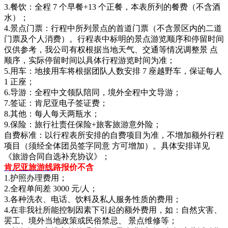
3.餐饮：全程 7 个早餐+13 个正餐，本表所列的餐费（不含酒
水）；
4.景点门票：行程中所列景点的首道门票（不含景区内的二道
门票及个人消费）。行程表中标明的景点游览顺序和停留时间
仅供参考，我公司有权根据当地天气、交通等情况调整景 点
顺序，实际停留时间以具体行程游览时间为准；
5.用车：地接用车将根据团队人数安排 7 座越野车，保证每人
1 正座；
6.导游：全程中文领队陪同，境外全程中文导游；
7.签证：肯尼亚电子签证费；
8.其他：每人每天两瓶水；
9.保险：旅行社责任保险+旅客旅游意外险；
自费标准：以行程表所安排的自费项目为准，不增加额外行程
项目（须经全体团员签字同意 方可增加）。具体安排详见
《旅游合同自选补充协议》；
肯尼亚旅游线
路报价不含
1.护照办理费用；
2.全程单间差 3000 元/人；
3.各种洗衣、电话、饮料及私人服务性质的费用；
4.在非我社所能控制因素下引起的额外费用，如：自然灾害、
罢工、境外当地政策或民俗禁忌、 景点维修等；