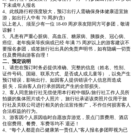
下未成年人报名
4、此线路行程强度较大，预订出行人需确保身体健康适宜旅
游，如出行人中有 70 周岁(含)
以上老人、须至少有一位 18-69 周岁亲友陪同方可参团，敬请
谅解！
5、凡患有严重心脏病、高血压、糖尿病、胰腺炎、冠心病、
癌症、老年痴呆等疾病或已经 年满 75 周岁以上的游客建议不
要报名参团，或签旅行社出具的免责声明书，如有隐瞒一切责
任及费用由游客自理！
二、预定说明
1、请您在预订时务必提供准确、完整的信息（姓名、性别、
证件号码、国籍、联系方式、是否成人或儿童等），以免产生
预订错误，影响出行。如因客人提供错误个人信息而造成
损 失，应由客人自行承担因此产生的全部损失。
2、客人同意旅行社无偿使用本行程中领队/旅行社工作人员所
拍摄的集体照片或个人照片， 旅行社承诺该类照片仅用于旅
行社及关联公司进行相关的合法宣传推广，不作任何损害客人
合法权益的行为。
3、游客因个人原因临时自愿放弃游览，景点门票费用、酒店
住宿费用、餐费、车费等均不 退还！
4、“每个人都是自己健康第一责任人”客人报名参团即视为已