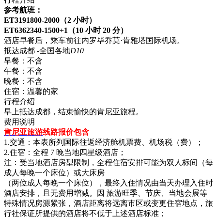
参考航班：
ET3191800-2000（2 小时）
ET6362340-1500+1（10 小时 20 分）
酒店早餐后，乘车前往内罗毕乔莫·肯雅塔国际机场。
抵达成都 -全国各地
D10
早餐：
不含
午餐：
不含
晚餐：
不含
住宿：
温馨的家
行程介绍
早上抵达成都，结束愉快的肯尼亚旅程。
费用说明
肯尼亚旅游
线路报价包含
1.交通：本表所列国际往返经济舱机票费、机场税（费）；
2.住宿：全程 7 晚当地四星级酒店；
注：受当地酒店房型限制，全程住宿安排可能为双人标间（每
成人每晚一个床位）或大床房
（两位成人每晚一个床位），最终入住情况由当天办理入住时
酒店安排，且无费用增减。因 旅游旺季、节庆、当地会展等
特殊情况房源紧张，酒店距离将远离市区或变更住宿地点，旅
行社保证所提供的酒店将不低于上述酒店标准；