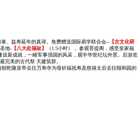
康泰、益寿延年的真谛。免费赠送国际易学联合会--
【古文化研
圣地-
【八大处福祉】
（1.5小时）， 参观菩提阁，感受皇家福
防建设新成就，一睹军事强国的风采，观中华世纪坛外景。后游览
最完美的古代祭 天建筑群。
是清朝乾隆皇帝去往万寿寺为母祈福祝寿及慈禧太后去往颐和园的
车。