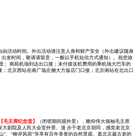
自由活动时间。外出活动请注意人身和财产安全（外出建议随身
起床、出发时间，敬请请留意，一般以手机短信方式通知）。祝您旅
接团； 南苑机场到达出口接；未付接送机费用的乘机场大巴车的
接；北京西站在南广场左侧大方饭店门口接；北京南站在北出口
【毛主席纪念堂】
（闭馆期间观外景），瞻仰伟大领袖毛主席
国家大剧院及人民大会堂外景。漫 步于老北京胡同，感觉老北京
山”、“柳岸风荷”等享有百年美誉的自然景观。逛北京最古老的