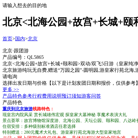
请输入想去的目的地
北京<北海公园+故宫+长城+颐
首页
>
国内
>
北京
北京·跟团游
产品编号：QL5865
北京<北海公园+故宫+长城+颐和园>双动/双飞5日游（皇家纯
北京旅游纯玩无自费,赠送“万园之园”-圆明园,游皇家行苑北海
请电询
选择出发日期与价格
【以下是计划发团日期和报价，仅供参考
更多 >>
产品特色
参考行程
费用说明
预订须知
游客问答
产品特色
重庆到北京旅游
线路特色：
现皇宫内院风采 赏长城雄伟宏观 探皇家大墓神秘 享魔术表演大礼
景点荟萃：故宫博物馆深度游、北海公园、天坛公园、颐和园、八达岭
住宿安排：多种级别标准酒店任君选择
特别赠送：280元魔术大礼包、游皇家行苑北海游大型皇家地宫