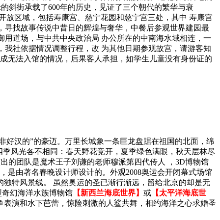
米的斜街承载了600年的历史，见证了三个朝代的繁华与衰
新开放区域，包括寿康宫、慈宁花园和慈宁宫三处，其中 寿康宫
化，寻找故事传说中昔日的辉煌与奢华，中餐后参观世界建园最
的御用道场，与中共中央政治局 办公所在的中南海水域相连，一
宫，我社依据情况调整行程，改 为其他日期参观故宫，请游客知
造成无法入馆的情况，后果客人承担，如学生儿童没有身份证的
到长城非好汉的”的豪迈。万里长城象一条巨龙盘踞在祖国的北面，绵
四季风光各不相同：春天野花竞开，夏季绿色满眼，秋天层林尽
，演出的团队是魔术王子刘谦的老师穆派第四代传人 ，3D博物馆
，是由著名春晚设计师设计的。外观2008奥运会开闭幕式场馆
的独特风景线。 虽然奥运的圣已渐行渐远，留给北京的却是无
型奇幻海洋水族博物馆
【新西兰海底世界】
或
【太平洋海底世
美人鱼表演和水下芭蕾，惊险刺激的人鲨共舞，相约海洋之心求婚圣