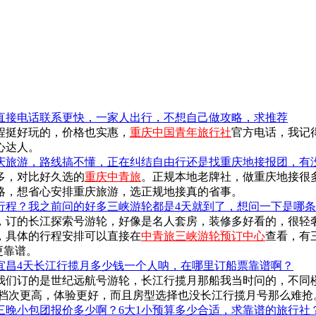
直接电话联系更快，一家人出行，不想自己做攻略，求推荐
程挺好玩的，价格也实惠，
重庆中国青年旅行社
官方电话，我记得
心达人。
庆旅游，路线搞不懂，正在纠结自由行还是找重庆地接报团，有
多，对比好久选的
重庆中青旅
。正规本地老牌社，做重庆地接很
略，想省心安排重庆旅游，选正规地接真的省事。
行程？我之前问的好多三峡游轮都是4天就到了，想问一下是哪
，订的长江探索号游轮，好像是名人套房，装修多好看的，很轻
，具体的行程安排可以直接在
中青旅三峡游轮预订中心
查看，有
更靠谱。
宜昌4天长江行揽月多少钱一个人呐，在哪里订船票靠谱啊？
我们订的是世纪远航号游轮，长江行揽月那船我当时问的，不同楼
，档次更高，体验更好，而且房型选择也没长江行揽月号那么难抢
三晚小包团报价多少啊？6大1小预算多少合适，求靠谱的旅行社