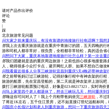
请对产品作出评价
评论
赞
|
踩
北京旅游常见问题
问
大家之前来重庆玩，有没有靠谱的地接旅行社电话啊？我想
答
我上次去重庆旅游就是在重庆中青旅订的团，五天四晚的行
游和司机人都非常好，很负责，全程都非常轻松，真的适合省
问
想问下大家，重庆本地靠谱地接旅行社怎么样？第一次去重
答
我们团建就是选的重庆周边旅游！之前也担心很多地接套路
人，晓得很多小众打卡点，避开网红人群。如果不想自己做攻
问
我看最近很多人分享三峡游轮宜昌到重庆5天4晚还带神农架
答
之前帮爸妈订过三峡游轮，记得好像行程中有神农架的行程
旅游的船票，先在宜昌登船的，第二天就是神农架岸上游玩吧
拨打三峡游轮船票预订电话，好像是023-88217323，实时询价
问
马上家里四个老人都退休了，想去三峡玩几天，想问重庆到
答
嗨这你可问对人了！我上个月刚带爸妈坐完
三峡游轮
，不过
了将近1K左右，五千住江景房，还不如直接订世纪远航标间
问
国庆小长假计划和老人到重庆旅游，想问一下重庆旅游四天