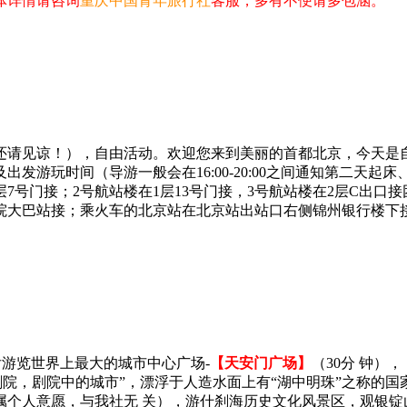
体详情请咨询
重庆中国青年旅行社
客服，多有不便请多包涵。
内还请见谅！），自由活动。欢迎您来到美丽的首都北京，今天是
发游玩时间（导游一般会在16:00-20:00之间通知第二天
7号门接；2号航站楼在1层13号门接，3号航站楼在2层C出口
院大巴站接；乘火车的北京站在北京站出站口右侧锦州银行楼下
后游览世界上最大的城市中心广场-
【天安门广场】
（30分 钟），
的剧院，剧院中的城市”，漂浮于人造水面上有“湖中明珠”之称的
属个人意愿，与我社无 关），游什刹海历史文化风景区，观银锭