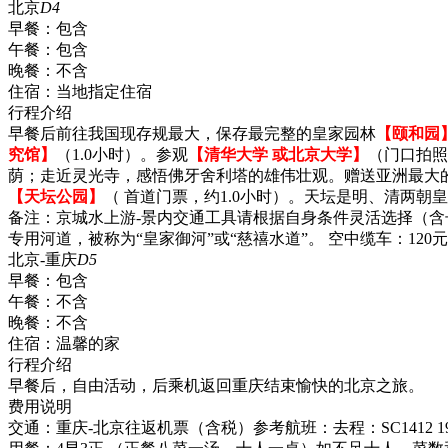
北京
D4
早餐：
包含
午餐：
包含
晚餐：
不含
住宿：
当地指定住宿
行程介绍
早餐后前往我国现存规最大，保存最完整的皇家园林
【颐和园
究馆】
（1.0小时）。参观
【清华大学 或北京大学】
（门口拍照
荫；走近灵光寺，感悟佛牙舍利塔的雄伟壮观。赠送亚洲最大
【天坛公园】
（ 首道门票，约1.0小时）。天坛是明、清两
备注：京城水上游-景内交通工具请根据自身条件灵活选择（含
专用河道，被称为“皇家御河”或“慈禧水道”。 空中缆车：120
北京-重庆
D5
早餐：
包含
午餐：
不含
晚餐：
不含
住宿：
温馨的家
行程介绍
早餐后，自由活动，后乘机返回重庆结束愉快的北京之旅。
费用说明
交通：重庆-北京往返机票（含税）参考航班：去程：SC14