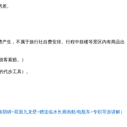
房差。
费产生，不属于旅行社自费安排。行程中鼓楼等景区内有商品出
游客索赔。）
的代步工具）。
春阴碑+双面九龙壁+赠送临水长廊画舫/电瓶车+专职导游讲解）