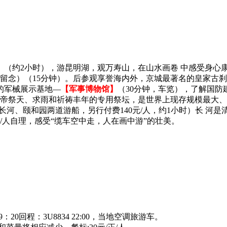
】
（约2小时），游昆明湖，观万寿山，在山水画卷 中感受身心
留念）（15分钟）。后参观享誉海内外，京城最著名的皇家古刹
的军械展示基地—
【军事博物馆】
（30分钟，车览），了解国
朝皇帝祭天、求雨和祈祷丰年的专用祭坛，是世界上现存规模最大、
长河、颐和园两道游船，另行付费140元/人，约1小时）长 河
元/人自理，感受“缆车空中走，人在画中游”的壮美。
12 19：20回程：3U8834 22:00，当地空调旅游