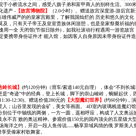
院于小桥流水之间，感受八旗子弟和富甲商人的别样生活。300
化遗产 -
【故宫博物院】
（2.0小时）。赠送故宫深度游-游后宫
在雄伟威严的的皇家宫殿里，了解我国灿烂的 历史和悠久的文
姓望尘莫及，只有天子帝王及皇室贵族休闲游憩，也是皇家祭奠祈福
宫逢周一全 天闭馆(节假日除外)，如我社滚动行程遇周一游览故
定要携带身份证件才 能入馆，如因客人自身原因未带身份证件
达岭长城】
(约120分钟)（滑车/索道140元自理），体会“不
更是“奇迹”中的经典，登上长城，脚下的崇山峻岭，蜿蜒起伏，
-12:30)。赠送价值280元的
【大型魔幻世界】
(约60分钟)
人；山谷里发现的金矿，美女等画面。 4D室内玻璃栈道魔幻馆
巢分别位于中轴线的两侧，一方一圆，遥相呼应，构成了人文奥运
永不言 败的奥运精神。参观价值150元的国内顶尖的五星级大
场海洋之约，开启一段人鱼传说......畅享异域风情的俄 罗斯
自费享受傣家村歌舞宴。