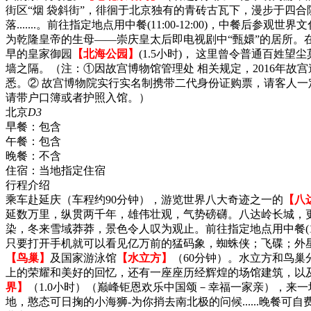
街区“烟 袋斜街”，徘徊于北京独有的青砖古瓦下，漫步于四合
落.......。前往指定地点用中餐(11:00-12:00)，中餐后参观世界文
为乾隆皇帝的生母——崇庆皇太后即电视剧中“甄嬛”的居所。
早的皇家御园
【北海公园】
(1.5小时)， 这里曾令普通百
墙之隔。（注：①因故宫博物馆管理处 相关规定，2016年故
悉。② 故宫博物院实行实名制携带二代身份证购票，请客人一
请带户口簿或者护照入馆。）
北京
D3
早餐：
包含
午餐：
包含
晚餐：
不含
住宿：
当地指定住宿
行程介绍
乘车赴延庆（车程约90分钟），游览世界八大奇迹之一的
【八
延数万里，纵贯两千年，雄伟壮观，气势磅礴。八达岭长城，
染，冬来雪域莽莽，景色令人叹为观止。前往指定地点用中餐(11:30
只要打开手机就可以看见亿万前的猛码象，蜘蛛侠；飞碟；外星
【鸟巢】
及国家游泳馆
【水立方】
（60分钟）。水立方和鸟
上的荣耀和美好的回忆，还有一座座历经辉煌的场馆建筑，以及
界】
（1.0小时）（巅峰钜恩欢乐中国颂－幸福一家亲），来一
地，憨态可日掬的小海狮-为你捎去南北极的问候......晚餐可