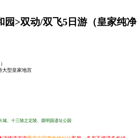
和园>双动/双飞5日游（皇家纯净
净）
,游大型皇家地宫
】
长城、十三陵之定陵、圆明园遗址公园