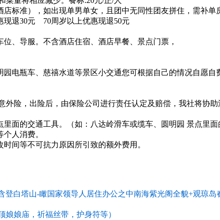
菜量将相应减少。餐标:20元/正/人
酒店标准），如出现单男单女，且团中无同性团友拼住，需补单
退30元 70周岁以上优惠现退50元
车位、导服。不含酒店住宿、酒店早餐、景点门票，
明园电瓶车、慈禧水道等景区小交通您可根据自己的情况自愿自
身意外险，出险后，由保险公司进行责任认定及赔偿，我社将协助
点里面的交通工具。（如：八达岭滑车或缆车、圆明园 景点里面
等个人消费。
改时间等不可抗力原因所引致的额外费用。
含登白塔山-瞰国家领导人居住办公之中南海紫光阁全貌+观琼岛
北顶娘娘庙，祈福丝带，护身符等）