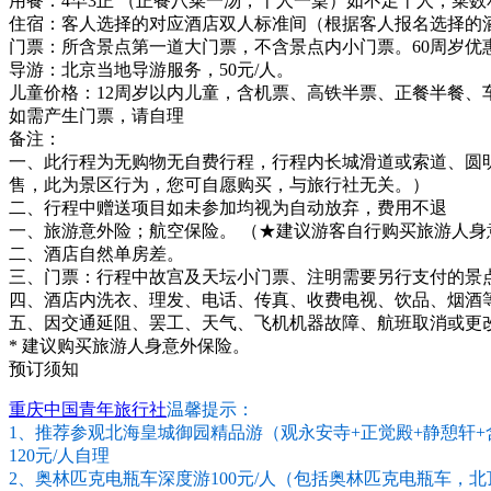
用餐：4早3正 （正餐八菜一汤，十人一桌）如不足十人，菜数和
住宿：客人选择的对应酒店双人标准间（根据客人报名选择的
门票：所含景点第一道大门票，不含景点内小门票。60周岁优惠现
导游：北京当地导游服务，50元/人。
儿童价格：12周岁以内儿童，含机票、高铁半票、正餐半餐、
如需产生门票，请自理
备注：
一、此行程为无购物无自费行程，行程内长城滑道或索道、圆
售，此为景区行为，您可自愿购买，与旅行社无关。）
二、行程中赠送项目如未参加均视为自动放弃，费用不退
一、旅游意外险；航空保险。 （★建议游客自行购买旅游人
二、酒店自然单房差。
三、门票：行程中故宫及天坛小门票、注明需要另行支付的景
四、酒店内洗衣、理发、电话、传真、收费电视、饮品、烟酒
五、因交通延阻、罢工、天气、飞机机器故障、航班取消或更
* 建议购买旅游人身意外保险。
预订须知
重庆中国青年旅行社
温馨提示：
1、推荐参观北海皇城御园精品游（观永安寺+正觉殿+静憩轩+
120元/人自理
2、奥林匹克电瓶车深度游100元/人（包括奥林匹克电瓶车，