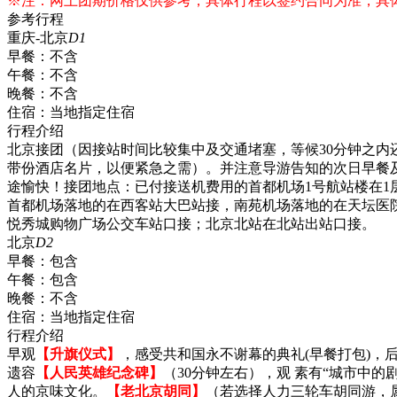
※注：网上团期价格仅供参考，具体行程以签约合同为准，具
参考行程
重庆-北京
D1
早餐：
不含
午餐：
不含
晚餐：
不含
住宿：
当地指定住宿
行程介绍
北京接团（因接站时间比较集中及交通堵塞，等候30分钟之
带份酒店名片，以便紧急之需）。并注意导游告知的次日早餐及出
途愉快！接团地点：已付接送机费用的首都机场1号航站楼在1层
首都机场落地的在西客站大巴站接，南苑机场落地的在天坛医
悦秀城购物广场公交车站口接；北京北站在北站出站口接。
北京
D2
早餐：
包含
午餐：
包含
晚餐：
不含
住宿：
当地指定住宿
行程介绍
早观
【升旗仪式】
，感受共和国永不谢幕的典礼(早餐打包)，
遗容
【人民英雄纪念碑】
（30分钟左右），观 素有“城市中
人的京味文化。
【老北京胡同】
（若选择人力三轮车胡同游，