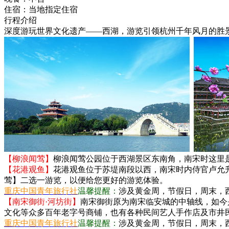
住宿：
当地指定住宿
行程介绍
深度游玩世界文化遗产——
西湖
，游览引领杭州千年风月的胜
【柳浪闻莺】
柳浪闻莺公园位于西湖景区东南角，南宋时这里
【花港观鱼】
花港观鱼位于苏堤南段以西，南宋时内侍官卢允
莺】二选一游览，以便给您更好的游览体验。
重庆中国青年旅行社
温馨提醒：
涉及黄金周，节假日，周末，西
【南宋御街·河坊街】
南宋御街原为南宋临安城的中轴线，如今
文化等众多百年老字号商铺，也有各种民间艺人手作店及市井
重庆中国青年旅行社
温馨提醒：
涉及黄金周，节假日，周末，西