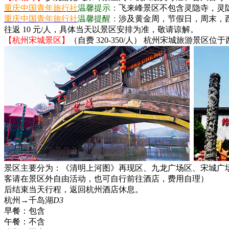
重庆中国青年旅行社
温馨提示：
飞来峰景区不包含灵隐寺，灵隐
重庆中国青年旅行社
温馨提醒：
涉及黄金周，节假日，周末，西
往返 10 元/人，具体当天以景区安排为准，敬请谅解。
【杭州宋城景区】
（自费 320-350/人） 杭州宋城旅游景
景区主要分为：《清明上河图》再现区、九龙广场区、宋城广
客请在景区外自由活动，也可自行前往酒店，费用自理）
后结束当天行程，返回杭州酒店休息。
杭州→千岛湖
D3
早餐：
包含
午餐：
不含