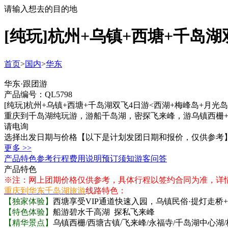
请输入想去的目的地
[纯玩]杭州+乌镇+西塘+千岛湖
首页
>
国内
>
华东
华东·跟团游
产品编号：QL5798
[纯玩]杭州+乌镇+西塘+千岛湖双飞4日游<西湖+梅峰岛+月光岛
重庆到千岛湖纯玩游，游船千岛湖，密探飞来峰，游乌镇西栅+
请电询
选择出发日期与价格
【以下是计划发团日期和报价，仅供参考
更多 >>
产品特色
参考行程
费用说明
预订须知
游客问答
产品特色
※注：网上团期价格仅供参考，具体行程以签约合同为准，详
重庆到华东千岛湖旅游
线路特色：
【独家体验】
西塘享受VIP通道快速入园，乌镇民俗·提灯走桥
【特色体验】
船游碧水千高湖 探私飞来峰
【精华景点】
乌镇西栅/西塘古镇/飞来峰/永福寺/千岛湖中心湖/