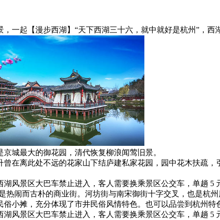
景，一起
【漫步西湖】
“天下西湖三十六，就中就好是杭州”，西
是京城最大的御花园，清代恢复柳浪闻莺旧景。
升曾在离此处不远的花家山下结庐建私家花园，园中花木扶疏，
湖风景区大巴车禁止进入，客人需要换乘景区公交车，单趟 5 元/
是热闹而古朴的商业街。河坊街与南宋御街十字交叉，也是杭州
民俗小摊，充分体现了市井民俗风情特色。也可以品尝到杭州特
湖风景区大巴车禁止进入，客人需要换乘景区公交车，单趟 5 元/