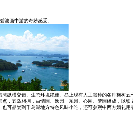
碧波画中游的奇妙感受。
港湾纵横交错、生态环境绝佳。岛上现有人工栽种的各种梅树五
景点，五岛相拥，由情园、逸园、系园、心园、梦园组成，以锁
，也可品尝到千岛湖地方特色风味小吃，还可参观中西方婚礼用