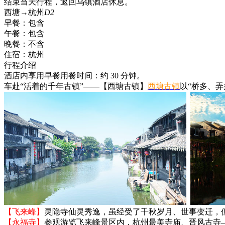
结束当天行程，返回乌镇酒店休息。
西塘→杭州
D2
早餐：
包含
午餐：
包含
晚餐：
不含
住宿：
杭州
行程介绍
酒店内享用早餐
用餐时间：约 30 分钟。
车赴“活着的千年古镇”——【西塘古镇】
西塘古镇
以“桥多、弄
【飞来峰】
灵隐寺仙灵秀逸，虽经受了千秋岁月、世事变迁，
【永福寺】
参观游览飞来峰景区内，杭州最美寺庙、晋风古寺