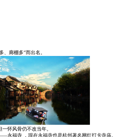
多、廊棚多”而出名。
但一怀风骨仍不改当年。
——永福寺 ，现在永福寺也是杭州著名网红打卡寺庙。