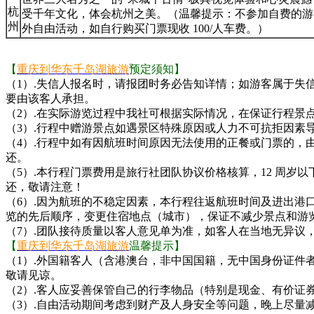
杭
受千年文化，体会杭州之美。（温馨提示：不参加自费的游
州
外自由活动，如自行购买门票现收 100/人车费。）
【
重庆到华东千岛湖旅游
预定须知】
（1）.失信人报名时，请报团时务必告知详情；如游客属于
要由该客人承担。
（2）.在实际游览过程中我社可根据实际情况，在保证行程景
（3）.行程中赠游景点如遇景区特殊原因或人力不可抗拒因素
（4）.行程中如有因航班时间原因无法使用的正餐或门票的
还。
（5）.本行程门票费用是旅行社团队协议价格核算，12 周
还，敬请注意！
（6）.因为航班的不稳定因素，本行程往返航班时间及进出
览的先后顺序，变更住宿地点（城市），保证不减少景点和游
（7）.团队接待质量以客人意见单为准，如客人在当地无异
【
重庆到华东千岛湖旅游
温馨提示】
（1）.外国籍客人（含港澳台，非中国国籍，无中国身份证
敬请见谅。
（2）.客人应妥善保管自己的行李物品（特别是现金、有价证
（3）.自由活动期间考虑到财产及人身安全等问题，晚上尽量