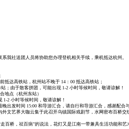
后联系我社送团人员将协助您办理登机相关手续，乘机抵达杭州。
；
 前抵达高铁站，杭州站不晚于 14：00 抵达高铁站；
站；由于散客拼团，可能出现 1-2 小时等候时间，敬请谅解！
抵达集合地点（杭州东站）
1-2 小时等候时间，敬请谅解！
出发时间 15:00 和导游汇合，请自行和导游汇合，感谢配合
内外文艺界大咖云集于此召开乌镇国际戏剧节，水网密布百桥交
有“走百桥，祛百病”的说法，花灯又是江南一带兼具生活功能和艺