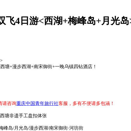
双飞4日游<西湖+梅峰岛+月光岛
>
西塘+漫步西湖+南宋御街+一晚乌镇四钻酒店！
】
情请咨询
重庆中国青年旅行社
客服，多有不便请多包涵！
+西塘非遗手工盘扣体张
梅峰岛/月光岛/漫步西湖/南宋御街·河坊街