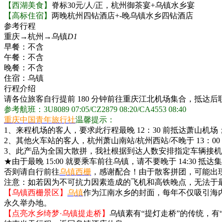
【西湖美食】
脊标30元/人/正，杭州御茶宴+乌镇水乡宴
【高标住宿】
两晚杭州四钻酒店+-晚乌镇水乡四钻酒店
参考行程
重庆→杭州→乌镇
D1
早餐：
不含
午餐：
不含
晚餐：
不含
住宿：
乌镇
行程介绍
请各位旅客自行提前 180 分钟前往重庆江北机场集合，抵达
参考航班：3U8089 07:05/CZ2879 08:20/CA4553 08:40
重庆中国青年旅行社
温馨提示：
1、来程机场的客人，要求此行程最晚 12：30 前抵达萧山机场
2、其他火车站的客人，杭州萧山南站/杭州西站/不晚于 13：00
3、此产品为全国大散拼，我社根据到达人数安排指定车辆接机/
★由于最晚 15:00 就要乘车前往乌镇，请不要晚于 14:30 
否则请自行前往
乌镇西栅
，感谢配合！由于散客拼团，可能出现 
注意：如若因为不可抗力因素造成的飞机和高铁晚点，无法于最晚
【乌镇西栅景区】
乌镇
作为江南水乡的封面，每年不仅吸引海
永久举办地。
【点亮水乡绮梦·乌镇提走桥】
乌镇素有“提灯走桥”的传统，