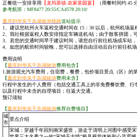
正餐统一安排享用
【龙坞茶镇·农家茶园宴】
（用餐时间约 4
参考航班：MF8477 20:55/CA4578 20:10/
重庆到华东千岛湖旅游线路
送站提示
1、建议您杭州火车返程交通时间在 15：30 以后，杭州机场返程
2、我社根据返程人数安排指定车辆送机/站；由于散客拼团，可能
3、若您的交通时间早于建议时间，请您自行前往机场或车站，
4、如您的航班时间较晚，您可以选择自由活动后自行前往机
费用说明
【
重庆到华东千岛湖旅游
费用包含
】
1.旅游观光汽车费用，住宿费，餐费，包价项目景点（区）的
【
重庆到华东千岛湖旅游
费用未含】
行程中发生的个人费用（包括交通工具上的非免费餐饮费、行
以及行程中未含的自理项目；往返大交通。
预订须知
【
重庆到华东千岛湖旅游
推荐自费项目】
城
景点介绍
市
宋城：穿越千年回到南宋盛世，游走于清明上河图中感受宋
世界三大名秀之一的“宋城千古情”极具视觉体验和心灵震