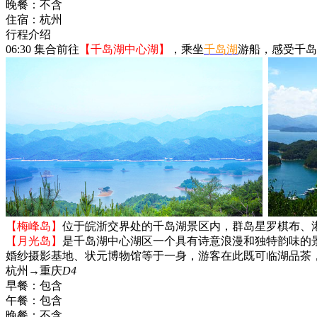
晚餐：
不含
住宿：
杭州
行程介绍
06:30 集合前往
【千岛湖中心湖】
，乘坐
千岛湖
游船，感受千岛
【梅峰岛】
位于皖浙交界处的千岛湖景区内，群岛星罗棋布、
【月光岛】
是千岛湖中心湖区一个具有诗意浪漫和独特韵味的
婚纱摄影基地、状元博物馆等于一身，游客在此既可临湖品茶
杭州→重庆
D4
早餐：
包含
午餐：
包含
晚餐：
不含