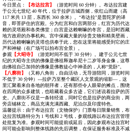
今日景点：
【布达拉宫】
（游览时间 60 分钟）。布达拉宫建
于公元七世纪 40 年代，位于拉萨古城西侧，依红山而建（高
117 米共 13 层，东西长 360 余米）。“布达拉”是普陀罗的译
音，即菩萨住的宫殿。分为红宫和白宫两部分，红宫为历代达
赖的灵塔殿和各类佛堂；白宫是达赖喇嘛的冬宫，是旧时西藏
地方政府的办事机构。宫中保藏大量的珍贵文物和精美壁画，
历代达赖喇嘛的灵塔也供奉于此，您在这里将能感受到它的庄
严和神秘（在广场可以拍布宫全景）。
参观
【大昭寺】
（游览时间不低于 30 分钟）。建于公元七世
纪的大昭寺主供的佛像是佛祖释迦牟尼十二岁等身金像，这尊
由佛祖自己加持的佛像是佛教徒心中神圣的，人称“觉卧”。
【八廓街】
（又称八角街，自由活动，无导游陪同，游览时间
不低于 30 分钟）---拉萨乃至整个藏区人文景观的缩影—，这
里汇聚着来自各地的朝拜者，还有那些令人眼晕的摊点，围绕
在四周的众多建筑，也暗藏着众多古迹，它们述说着拉萨的历
史。八廓街不仅是一条转经道，同时它也是拉萨的商业街，两
旁店铺林立，商品充满充满西藏、尼泊尔及印度特色。
温馨提示：由于布达拉宫（文物保护）门票每日限量销售，布
达拉宫线路特分为 1 号线和 2 号线，参观线路以布达拉宫管理
处批复为准。参观时间可能提前或延后，因此参观布达拉宫时
间可能会影响到整体线路的先后调整，在保证服务标准及不减