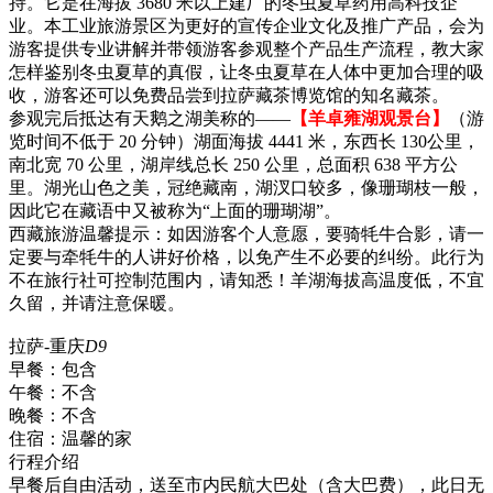
持。它是在海拔 3680 米以上建厂的冬虫夏草药用高科技企
业。本工业旅游景区为更好的宣传企业文化及推广产品，会为
游客提供专业讲解并带领游客参观整个产品生产流程，教大家
怎样鉴别冬虫夏草的真假，让冬虫夏草在人体中更加合理的吸
收，游客还可以免费品尝到拉萨藏茶博览馆的知名藏茶。
参观完后抵达有天鹅之湖美称的——
【羊卓雍湖观景台】
（游
览时间不低于 20 分钟）湖面海拔 4441 米，东西长 130公里，
南北宽 70 公里，湖岸线总长 250 公里，总面积 638 平方公
里。湖光山色之美，冠绝藏南，湖汊口较多，像珊瑚枝一般，
因此它在藏语中又被称为“上面的珊瑚湖”。
西藏旅游温馨提示：如因游客个人意愿，要骑牦牛合影，请一
定要与牵牦牛的人讲好价格，以免产生不必要的纠纷。此行为
不在旅行社可控制范围内，请知悉！羊湖海拔高温度低，不宜
久留，并请注意保暖。
拉萨-重庆
D9
早餐：
包含
午餐：
不含
晚餐：
不含
住宿：
温馨的家
行程介绍
早餐后自由活动，送至市内民航大巴处（含大巴费），此日无