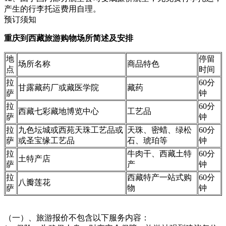
产生的行李托运费用自理。
预订须知
重庆到西藏旅游购物场所简述及安排
地
停留
场所名称
商品特色
点
时间
拉
60分
甘露藏药厂或藏医学院
藏药
萨
钟
拉
60分
西藏七彩藏地博览中心
工艺品
萨
钟
拉
九色坛城或西苑天珠工艺品或
天珠、密蜡、绿松
60分
萨
或圣宝缘工艺品
石、琥珀等
钟
拉
牛肉干、西藏土特
60分
土特产店
萨
产
钟
拉
西藏特产一站式购
60分
八瓣莲花
萨
物
钟
（一）、旅游报价不包含以下服务内容：