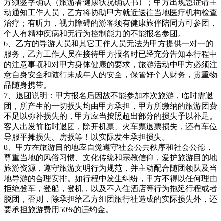
方须签字确认（旅游者健康状况确认书）；甲方出现急症请主
动通知工作人员，乙方将协助甲方就近送往当地医疗机构检查
治疗；有听力，视力障碍的游客须有健康旅伴陪同方可参团，
个人有精神疾病和无行为控制能力的不能报名参团。
6、乙方的导游人员和其它工作人员无法为甲方提供一对一的
服务，乙方工作人员在接待甲方报名时已经充分告知本行程中
的注意事项和对甲方身体健康的要求，旅游活动中甲方必须注
意自身安全和随行未成年人的安全，保管好个人财务，贵重物
品随身携带。
7、退团说明：甲方报名后因故不能参加本次旅游，临时需退
团，所产生的一切损失均由甲方承担，甲方所缴纳的旅游团费
不足以弥补损失的，甲方应当按照超出部分的损失予以补足。
客人出发前临时退团，除开机票、火车票退票损失，还有车位
导服平摊损失、房损等！以实际发生承担损失。
8、甲方在旅游目的地应自觉遵守社会公共秩序和社会公德，
尊重当地的风俗习惯、文化传统和宗教信仰，爱护旅游目的地
旅游资源，遵守旅游文明行为规范，并主动配合随团领队及当
地导游的合理安排。如行程中发生纠纷，甲方不得以任何理由
拒绝登车，登船，登机，以及不入住酒店等行为拖延行程或者
脱团，否则，除承担给乙方组团旅行社造成的实际损失外，还
要承担旅游费用50%的违约金。