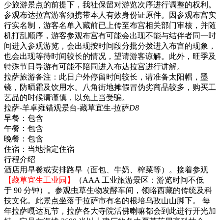
少旅游景点的前提下，我社保留对游览次序进行调整的权利。
参观布达拉宫游客须携带本人有效身份证原件。因参观布宫实
行实名制，游客名单入藏前已上传至布宫相关部门审核，并随
机打乱顺序，游客参观布宫有可能会出现不能与结伴者同一时
间进入参观游览，会出现按时间段分批分拨进入布宫的现象，
也会出现等待时间较长的情况，望请游客谅解。此外，旺季及
特殊节日导游有可能不陪同进入布达拉宫进行讲解。
拉萨旅游备注：此日户外停留时间较长，请准备太阳帽，墨
镜，防晒霜及饮用水。八角街地摊假冒伪劣商品较多，购买工
艺品的时候请谨慎，以免上当受骗。
拉萨-羊卓雍错观景台-藏草宜生-拉萨
D8
早餐：
包含
午餐：
包含
晚餐：
包含
住宿：
当地指定住宿
行程介绍
酒店用早餐或安排路早（面包、牛奶、榨菜等）。接着参观
【藏草宜生工业园】
（AAA 工业旅游景区：游览时间不低
于 90 分钟）。参观虫草生物发酵车间，领略西藏的传统及科
技文化。此景点坐落于拉萨市有名的根培乌孜山山脚下。 每
年拉萨嘎达瓦节，拉萨各大寺院活佛喇嘛都会到此进行开光加