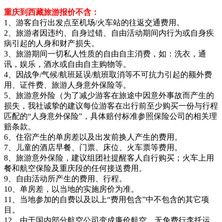
重庆到西藏旅游报价不含：
1、游客自行出发点至机场/火车站的往返交通费用。
2、旅游者因违约、自身过错、自由活动期间内行为或自身疾
病引起的人身和财产损失。
3、旅游期间一切私人性质的自由自主消费，如：洗衣，通
讯，娱乐，酒水或自由自主购物等。
4、因战争/气候/航班延误/航班取消等不可抗力引起的额外费
用、证件费、旅游人身意外保险等。
5、旅游意外险（为了减少游客在旅途中因意外事故而产生的
损失，我社诚挚的建议每位游客在出行前至少购买一份与行程
匹配的“人身意外保险”，具体赔付标准参照保险公司的相关理
赔条款。
6、住宿产生的单房差以及出发前换人产生的费用。
7、儿童的酒店早餐、门票、床位、火车票等费用。
8、旅游意外保险，建议组团社提醒客人自行购买；火车上用
餐和航空保险及重庆段的任何接送费用。
9、自由活动所产生的费用、行程。
10、单房差，以当地的实施房价为准。
11、当地参加的自费以及以上“费用包含”中不包含的其它项
目。
12、由于国内部分航空公司变成廉价航空，无免费行李托运，