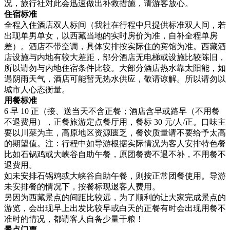
况，旅行社对此会迅速做出补救措施，请游客放心。
住宿标准
全程入住酒店双人标间（我社在行程中只提供标准双人间，若
出现单男单女，以西藏当地的实时房价为准，自补全程单房
差）。酒店不带空调，具体安排按实际住的宾馆为准。西藏酒
店设施与内地有较大差距，部分酒店无电梯或设施比较陈旧，
所以请勿与内地住宿条件比较。大部分酒店热水靠太阳能，如
遇阴雨天气，酒店可能暂无热水供应，敬请谅解。所以请勿以
城市人心态衡量。
用餐标准
6 早 10 正（接、送当天不含正餐；酒店含早或路早（不用餐
不退费用），正餐旅游定点餐厅用，餐标 30 元/人/正。口味主
要以川菜为主，高原地区资源匮乏，餐饮质量请不要给予太高
的期望值。注：行程中如导游根据实际情况为客人安排特色餐
比如石锅鸡或大峡谷自助午餐，原团餐费不退不补，不用餐不
退费用。
如未安排石锅鸡或大峡谷自助午餐，则按正常团餐使用。导游
未安排餐的情况下，按餐标现退客人费用。
另因为西藏景点的间距比较远，为了顺利的让大家完成景点的
游览，会出现早上出发比较早或白天的正餐有时会出现用餐不
准时的情况，都请客人自备少量干粮！
景点门票