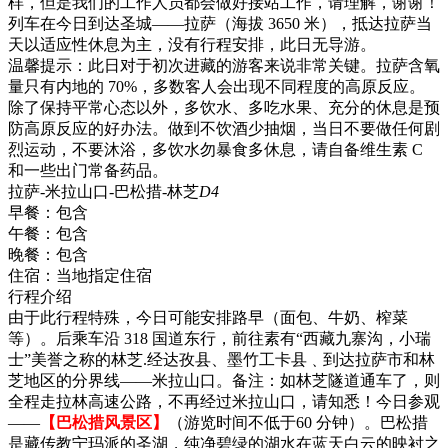
样，但是我们的工作人员都会做好接站工作，请理解，谢谢！
列车在今日到达圣城——拉萨（海拔 3650 米），抵达拉萨当
天以适应性休息为主，没有行程安排，此日无导游。
温馨提示：此日对于初次进藏的游客来说非常关键。拉萨含氧
量只有内地的 70%，多数客人会出现不同程度的高原反应。
除了保持平常心态以外，多饮水、多吃水果、充分的休息是预
防高原反应的好办法。做到不饮酒少抽烟，当日不要做任何剧
烈运动，不要沐浴，多饮水勿暴食多休息，请自备维生素 C
和一些出门常备药品。
拉萨-米拉山口-巴松措-林芝
D4
早餐：
包含
午餐：
包含
晚餐：
包含
住宿：
当地指定住宿
行程介绍
由于此行程特殊，今日可能安排路早（面包、牛奶、榨菜
等）。后乘车沿 318 国道东行，前往素有“西藏九寨沟，小瑞
士”美誉之称的林芝.经达孜县、墨竹工卡县﹑到达拉萨市和林
芝地区的分界线——米拉山口。备注：如林芝隧道通车了，则
全程走拉林高速公路，不再经过米拉山口，请知悉！今日参观
——
【巴松措风景区】
（游览时间不低于60 分钟）。巴松措
是藏传教宁玛派的圣湖，纯净碧绿的湖水在蓝天白云的映衬之