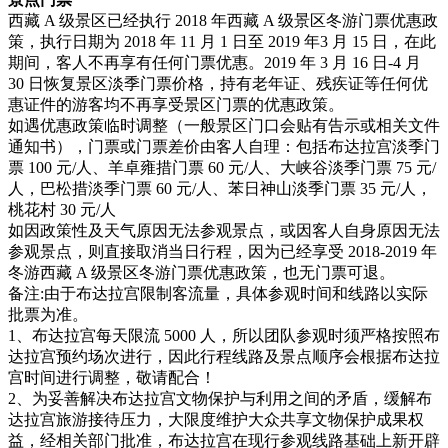
西藏 A 级景区已经执行 2018 年西藏 A 级景区冬游门票优惠政
策，执行日期为 2018 年 11 月 1 日至 2019 年3 月 15 日，在此
期间，客人不再享有任何门票优惠。2019 年 3 月 16 日-4 月
30 日恢复景区淡季门票价格，持有老年证、残疾证等任何优
惠证件的游客均不再享受景区门票的优惠政策。
如遇优惠政策临时调整（一般景区门口会贴有告示或相关文件
通知书），门票或门票差价由客人自理：包括布达拉宫淡季门
票 100 元/人、羊卓雍措门票 60 元/人、大峡谷淡季门票 75 元/
人，巴松措淡季门票 60 元/人、苯日神山淡季门票 35 元/人，
桃花村 30 元/人
如因政策性及天气原因无法参观景点，或因客人自身原因无法
参观景点，则直接取消当日行程，因为已经享受 2018-2019 年
冬游西藏 A 级景区冬游门票优惠政策，也无门票可退。
备注:由于布达拉宫限制客流量，具体参观时间和线路以实际
批票为准。
1、布达拉宫每天限流 5000 人，所以团队参观时须严格按照布
达拉宫预约场次进行，因此行程线路及景点顺序会根据布达拉
宫时间进行调整，敬请配合！
2、为妥善解决布达拉宫文物保护与利用之间的矛盾，缓解布
达拉宫旅游接待压力，大限度维护大众共享文物保护成果权
益，经相关部门批准，布达拉宫在现行参观线路基础上新开辟