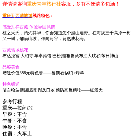
详情请咨询
重庆青年旅行社
客服，多有不便请多包涵！
重庆到西藏旅游
线路特色：
感受别样西藏 体验异国风情
桃之夭夭，灼灼其华，你会知道怎个漫山遍野。在海拔三千高原一树
又一树，铺满山坡，伸向河谷，蔚然成花海。
西藏雪域桃花
布达拉宫|大昭寺|羊卓雍错|巴松措|雅鲁藏布江大峡谷|苯日神山
品鉴美食
赠送价值388元特色餐——鲁朗石锅鸡+烤羊
特色赠送
洁白哈达接团|遮阳帽及口罩|预防高反药物——红景天
参考行程
重庆—拉萨
D1
早餐：
不含
午餐：
不含
晚餐：
不含
住宿：
火车上