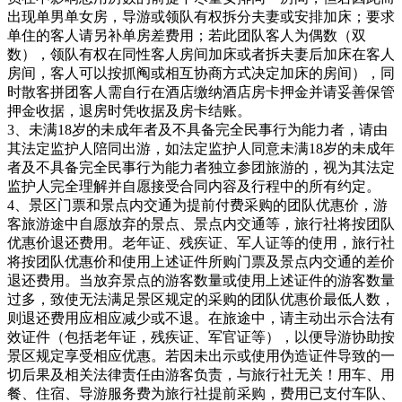
出现单男单女房，导游或领队有权拆分夫妻或安排加床；要求
单住的客人请另补单房差费用；若此团队客人为偶数（双
数），领队有权在同性客人房间加床或者拆夫妻后加床在客人
房间，客人可以按抓阄或相互协商方式决定加床的房间），同
时散客拼团客人需自行在酒店缴纳酒店房卡押金并请妥善保管
押金收据，退房时凭收据及房卡结账。
3、未满18岁的未成年者及不具备完全民事行为能力者，请由
其法定监护人陪同出游，如法定监护人同意未满18岁的未成年
者及不具备完全民事行为能力者独立参团旅游的，视为其法定
监护人完全理解并自愿接受合同内容及行程中的所有约定。
4、景区门票和景点内交通为提前付费采购的团队优惠价，游
客旅游途中自愿放弃的景点、景点内交通等，旅行社将按团队
优惠价退还费用。老年证、残疾证、军人证等的使用，旅行社
将按团队优惠价和使用上述证件所购门票及景点内交通的差价
退还费用。当放弃景点的游客数量或使用上述证件的游客数量
过多，致使无法满足景区规定的采购的团队优惠价最低人数，
则退还费用应相应减少或不退。在旅途中，请主动出示合法有
效证件（包括老年证，残疾证、军官证等），以便导游协助按
景区规定享受相应优惠。若因未出示或使用伪造证件导致的一
切后果及相关法律责任由游客负责，与旅行社无关！用车、用
餐、住宿、导游服务费为旅行社提前采购，费用已支付车队、