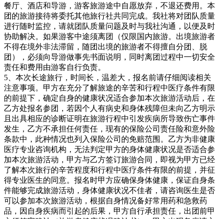
餐厅、酒店和导游，游客旅游途中自愿放弃，不退还费用。本
团的旅游接待将委托其他旅行社共同完成。我社将对团队质量
进行随时监控，请就团队质量问题及时与我社沟通，以便及时
协助解决。如果游客中途须离团（仅限国内旅游。出境旅游者
不得在境外非法滞留，随团出境的旅游者不得擅自分团、脱
团），必须向导游做事先书面说明，同时离团过程中一切安全
责任和费用由游客自行负责。
5、本次长途旅行，时间长，温差大，报名前请仔细阅读相关
注意事项。甲方在充分了解旅途的辛苦和行程中医疗条件有限
的前提下，确定自身的健康状况适合参加本次旅游活动后，在
乙方处报名参团，若因个人有病史和身体残障但未向乙方明示
且出具相应的诊断证明在旅游行程中引发疾病所导致伤亡事件
发生，乙方不承担任何责任，现有的保险公司责任险和意外险
条款中，此种情况也列入保险公司的免赔范围。乙方为非健康
医疗专业咨询机构，无法判定甲方的身体健康状况是否适合参
加本次旅游活动，甲方与乙方签订旅游合同，即视为甲方已经
了解本次旅行的辛苦程度和行程中医疗条件有限的前提，并征
得专业医生的同意。报名时甲方应确保身体健康，保证自身条
件能够完成旅游活动，身体健康状况不佳者，请咨询医生是否
可以参加本次旅游活动，根据自身情况备好常用药和急救药
品，因自身疾病而引起的后果，甲方自行承担责任，出团前甲