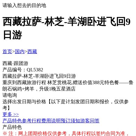
请输入想去的目的地
西藏拉萨-林芝-羊湖卧进飞回9
日游
首页
>
国内
>
西藏
西藏·跟团游
产品编号：QL5382
西藏拉萨-林芝-羊湖卧进飞回9日游
重庆到西藏旅游行程 林芝赏桃花,赠送价值388元特色餐——鲁
朗石锅鸡+烤羊，升级1晚五星酒店
请电询
选择出发日期与价格
【以下是计划发团日期和报价，仅供参
考】
更多 >>
产品特色
参考行程
费用说明
预订须知
游客问答
产品特色
※ 注：网上团期价格仅供参考，具体行程以签约合同为准，