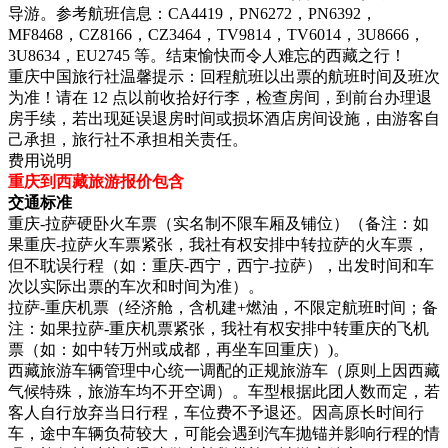
导游。参考航班信息：CA4419，PN6272，PN6392，
MF8468，CZ8166，CZ3464，TV9814，TV6014，3U8666，
3U8634，EU2745 等。结束愉快而令人难忘的西藏之行！
重庆中国旅行社温馨提示：回程航班以出票的航班时间及班次
为准！请在 12 点以前收拾好行李，检查房间，到前台办理退
房手续，若出现延误退房时间或损坏酒店房间设施，由游客自
己承担，旅行社不承担相关责任。
费用说明
重庆到西藏旅游报价包含
交通标准
重庆-拉萨硬卧火车票（实名制不限车厢及铺位）（备注：如
果重庆-拉萨火车票紧张，我社有权安排中转拉萨的火车票，
但不耽误行程（如：重庆-西宁，西宁-拉萨），出发时间和车
次以实际出票的车次和时间为准）。
拉萨-重庆机票（经济舱，含机建+燃油，不限定航班时间；备
注：如果拉萨-重庆机票紧张，我社有权安排中转重庆的飞机
票（如：如中转万州或成都，再坐车回重庆）)。
西藏旅游车辆管理中心统一调配的正规旅游车（原则上因西藏
气候特殊，旅游车均不开空调）。车型根据此团人数而定，若
客人自行放弃当日行程，车位费不予退还。因高原长时间行
车，途中车辆负荷较大，可能会遇到汽车抛锚并影响行程的情