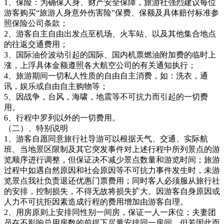
1、保险：为确保人身、财产安全保障，旅游社强烈建议每位
游客购买“旅游人身意外伤害险”保费、保额及具体赔付标准参
照保险公司条款；
2、游客自主自由出发点至机场、火车站、以及其他集合地点
的往返交通费用；
3、国际油价波动引起的国际、国内机票燃油附加费的临时上
涨，上浮具体金额遵照各大航空公司的有关通知执行；
4、旅游期间一切私人性质的自由自主消费，如：洗衣，通
讯，娱乐或自由自主购物等；
5、因战争，台风，海啸，地震等不可抗力而引起的一切费
用。
6、行程中罗列以外的一切费用。
（二）、特别说明
1、游客自愿同意旅行社导游可以根据天气、交通、实际航
班、当地景区限制及其它突发事件对上述行程中所列景点的游
览顺序进行调整，但保证决不减少景点数量和游览时间；旅游
过程中如遇自然原因和社会原因等不可抗力事件发生时，未游
览景点我社负责退还优惠门票费用；同时客人必须服从旅行社
的安排，控制损失，不得无故将损失扩大。因游客自身原因或
人力不可抗拒因素造成行程的费用增加由游客自理。
2、用房原则上安排同性别一间房，保证一人一床位；夫妻团
员在不影响总用房数的前提下尽量安排同一房间，但若因此而