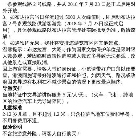
一条参观线路 2 号线路，并从 2018 年 7 月 23 日起正式启用对
外开放。
3、如布达拉宫当日客流超过 5000 人次峰值时，即启动布达拉
宫 2 号参观线路供游客游览（2018 年 7 月 23日起正式启
用），具体参观线路以布达拉宫管理处实际批复为准，敬请谅
解！
4、如遇预约无果，我社将安排您游览市区内其他景点。
温馨提示：布达拉宫、大昭寺作为国家文物保护单位是限时限
人数参观，若因临时政策性调整或人数过多导致无法参观，改
其他景点或直接取消。
因上布宫需要，请客人带好身份证，小孩请带好户口薄以便要
查。港澳同胞请带好港澳通行证和护照。如因天气、路况或政
府因素导游有权利在不减少景点的情况下更改景点顺序。
导游安排
当地持证中文导游讲解服务 5 元/人/天，（火车，飞机，跨地
区的旅游汽车上无导游陪同）。
儿童标准
2-12 岁儿童，且不超过 1.2 米，只含拉萨当地车位费和半餐，
不用餐费用不退。
保险说明
不含旅游意外险，请客人自行购买！