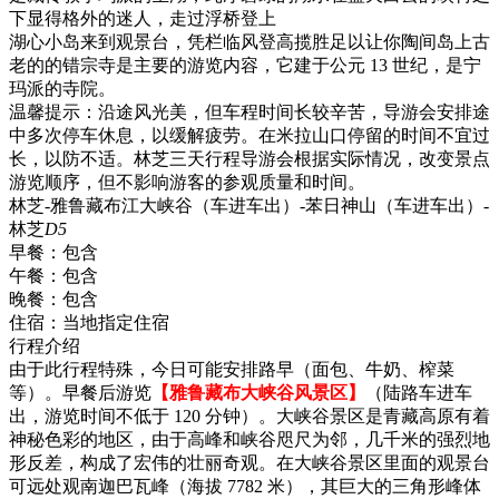
下显得格外的迷人，走过浮桥登上
湖心小岛来到观景台，凭栏临风登高揽胜足以让你陶间岛上古
老的的错宗寺是主要的游览内容，它建于公元 13 世纪，是宁
玛派的寺院。
温馨提示：沿途风光美，但车程时间长较辛苦，导游会安排途
中多次停车休息，以缓解疲劳。在米拉山口停留的时间不宜过
长，以防不适。林芝三天行程导游会根据实际情况，改变景点
游览顺序，但不影响游客的参观质量和时间。
林芝-雅鲁藏布江大峡谷（车进车出）-苯日神山（车进车出）-
林芝
D5
早餐：
包含
午餐：
包含
晚餐：
包含
住宿：
当地指定住宿
行程介绍
由于此行程特殊，今日可能安排路早（面包、牛奶、榨菜
等）。早餐后游览
【雅鲁藏布大峡谷风景区】
（陆路车进车
出，游览时间不低于 120 分钟）。大峡谷景区是青藏高原有着
神秘色彩的地区，由于高峰和峡谷咫尺为邻，几千米的强烈地
形反差，构成了宏伟的壮丽奇观。在大峡谷景区里面的观景台
可远处观南迦巴瓦峰（海拔 7782 米），其巨大的三角形峰体