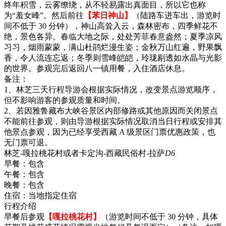
终年积雪，云雾缭绕，从不轻易露出真面目，所以它也称
为“羞女峰”。然后前往
【苯日神山】
（陆路车进车出，游览时
间不低于 30 分钟），神山高耸入云，森林密布，四季鲜花不
绝，景色各异。春临大地之际，处处芳菲春意盎然；夏季凉风
习习，烟雨蒙蒙，满山杜鹃烂漫生姿；金秋万山红遍，野果飘
香，令人流连忘返；冬季则雪峰皑皑，玲珑剔透如水晶与光影
的世界。参观完后返回八一镇用餐，入住酒店休息。
备注：
1、林芝三天行程导游会根据实际情况，改变景点游览顺序，
但不影响游客的参观质量和时间。
2、若因雅鲁藏布大峡谷景区内部修路或其他原因而关闭景点
不能前往参观，则由导游根据实际情况取消当日行程或安排其
他景点参观，因为已经享受西藏 A 级景区门票优惠政策，也
无门票可退。
林芝-嘎拉桃花村或者卡定沟-西藏民俗村-拉萨
D6
早餐：
包含
午餐：
包含
晚餐：
包含
住宿：
当地指定住宿
行程介绍
早餐后参观
【嘎拉桃花村】
（游览时间不低于 30 分钟，具体