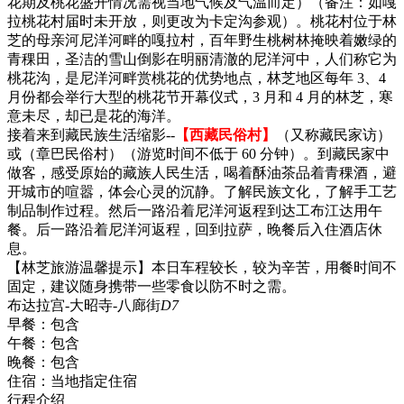
花期及桃花盛开情况需视当地气候及气温而定）（备注：如嘎
拉桃花村届时未开放，则更改为卡定沟参观）。桃花村位于林
芝的母亲河尼洋河畔的嘎拉村，百年野生桃树林掩映着嫩绿的
青稞田，圣洁的雪山倒影在明丽清澈的尼洋河中，人们称它为
桃花沟，是尼洋河畔赏桃花的优势地点，林芝地区每年 3、4
月份都会举行大型的桃花节开幕仪式，3 月和 4 月的林芝，寒
意未尽，却已是花的海洋。
接着来到藏民族生活缩影--
【西藏民俗村】
（又称藏民家访）
或（章巴民俗村）（游览时间不低于 60 分钟）。到藏民家中
做客，感受原始的藏族人民生活，喝着酥油茶品着青稞酒，避
开城市的喧嚣，体会心灵的沉静。了解民族文化，了解手工艺
制品制作过程。然后一路沿着尼洋河返程到达工布江达用午
餐。后一路沿着尼洋河返程，回到拉萨，晚餐后入住酒店休
息。
【林芝旅游温馨提示】本日车程较长，较为辛苦，用餐时间不
固定，建议随身携带一些零食以防不时之需。
布达拉宫-大昭寺-八廊街
D7
早餐：
包含
午餐：
包含
晚餐：
包含
住宿：
当地指定住宿
行程介绍