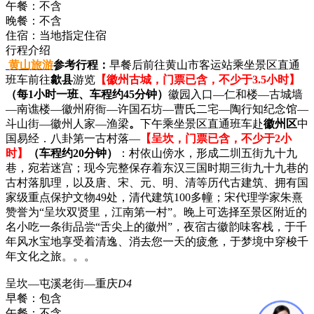
午餐：
不含
晚餐：
不含
住宿：
当地指定住宿
行程介绍
黄山旅游
参考行程：
早餐后前往黄山市客运站乘坐景区直通
班车前往
歙县
游览
【徽州古城，门票已含，不少于3.5小时】
（每1小时一班、车程约45分钟）
徽园入口—仁和楼—古城墙
—南谯楼—徽州府衙—许国石坊—曹氏二宅—陶行知纪念馆—
斗山街—徽州人家—渔梁
。
下午乘坐景区直通班车赴
徽州区
中
国易经．八卦第一古村落—
【呈坎，门票已含，不少于2小
时】
（车程约20
分钟）
：村依山傍水，形成二圳五街九十九
巷，宛若迷宫；现今完整保存着东汉三国时期三街九十九巷的
古村落肌理，以及唐、宋、元、明、清等历代古建筑、拥有国
家级重点保护文物49处，清代建筑100多幢；宋代理学家朱熹
赞誉为“呈坎双贤里，江南第一村”。晚上可选择至景区附近的
名小吃一条街品尝“舌尖上的徽州”，夜宿古徽韵味客栈，于千
年风水宝地享受着清逸、消去您一天的疲惫，于梦境中穿梭千
年文化之旅。。。
呈坎—屯溪老街—重庆
D4
早餐：
包含
午餐：
不含