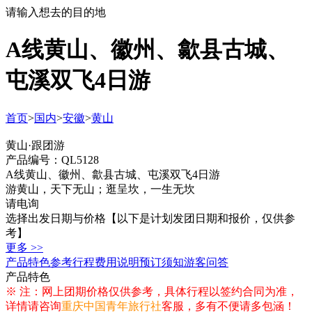
请输入想去的目的地
A线黄山、徽州、歙县古城、
屯溪双飞4日游
首页
>
国内
>
安徽
>
黄山
黄山·跟团游
产品编号：QL5128
A线黄山、徽州、歙县古城、屯溪双飞4日游
游黄山，天下无山；逛呈坎，一生无坎
请电询
选择出发日期与价格
【以下是计划发团日期和报价，仅供参
考】
更多 >>
产品特色
参考行程
费用说明
预订须知
游客问答
产品特色
※ 注：网上团期价格仅供参考，具体行程以签约合同为准，
详情请咨询
重庆中国青年旅行社
客服，多有不便请多包涵！