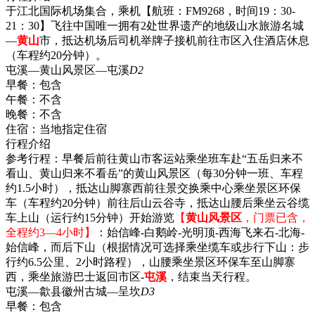
于江北国际机场集合，乘机【航班：FM9268，时间19：30-
21：30】飞往中国唯一拥有2处世界遗产的地级山水旅游名城
—
黄山
市，抵达机场后司机举牌子接机前往市区入住酒店休息
（车程约20分钟）。
屯溪—黄山风景区—屯溪
D2
早餐：
包含
午餐：
不含
晚餐：
不含
住宿：
当地指定住宿
行程介绍
参考行程：早餐后前往黄山市客运站乘坐班车赴“五岳归来不
看山、黄山归来不看岳”的黄山风景区（每30分钟一班、车程
约1.5小时），抵达山脚寨西前往景交换乘中心乘坐景区环保
车（车程约20分钟）前往后山云谷寺，抵达山腰后乘坐云谷缆
车上山（运行约15分钟）开始游览
【
黄山风景区
，门票已含，
全程约3—4小时】
：始信峰-白鹅岭-光明顶-西海飞来石-北海-
始信峰，而后下山（根据情况可选择乘坐缆车或步行下山：步
行约6.5公里、2小时路程），山腰乘坐景区环保车至山脚寨
西，乘坐旅游巴士返回市区-
屯溪
，结束当天行程。
屯溪—歙县徽州古城—呈坎
D3
早餐：
包含