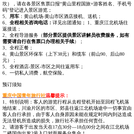
坎），请在各景区售票口报“黄山里程国旅+游客姓名、手机号
码”登记进入景区游览；
5、
用车
：黄山机场-黄山市区酒店接机、送机；
6、
全程相关咨询电话：
详见出团通知； 1、重庆江北机场往
返接送；
2、全程导游服务（
部分景区提供景区讲解员收费服务，如有
需要请自行在售票口办理相关手续
）；
3、全程正餐；
4、黄山景区环保车（上下38元）和缆车（前山90、后山80
元）；
5、全程酒店-景区-市区之间往返用车；
6、一切私人消费，航空保险。
预订须知
重庆中国青年旅行社
温馨提示：
1、特别说明：客人的游览行程从去程登机开始至回程飞机落
地结束，川渝片区的市区、郊县往返江北机场途中一切事宜由
客人自行承担，由于客人自身原因未能在规定时间内到达造成
无法登机所造成的损失，旅行社不承担任何责任。
2、请游客于出发当天在17点30分—18点00分之间在江北机场
二楼国内出发2号入口对面服务台集合！