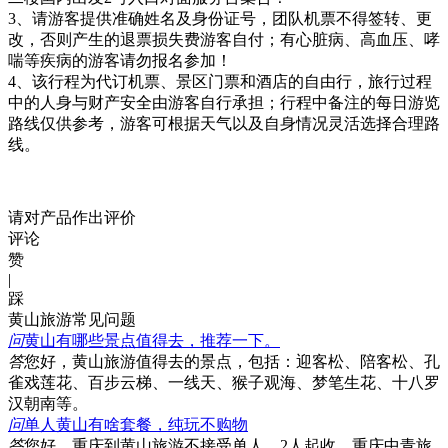
3、请游客提供准确姓名及身份证号，团队机票不得签转、更
改，否则产生的退票损失费游客自付；有心脏病、高血压、哮
喘等疾病的游客请勿报名参加！
4、该行程为代订机票、景区门票和酒店的自由行，旅行过程
中的人身与财产安全由游客自行承担；行程中备注的每日游览
路线仅供参考，游客可根据天气以及自身情况灵活选择合理路
线。
请对产品作出评价
评论
赞
|
踩
黄山旅游常见问题
问
黄山有哪些景点值得去，推荐一下。
答
您好，黄山旅游值得去的景点，包括：迎客松、陪客松、孔
雀戏莲花、百步云梯、一线天、猴子观海、梦笔生花、十八罗
汉朝南等。
问
单人黄山有啥套餐，纯玩不购物
答
您好，重庆到黄山旅游不接受单人，2人起收，重庆中青旅