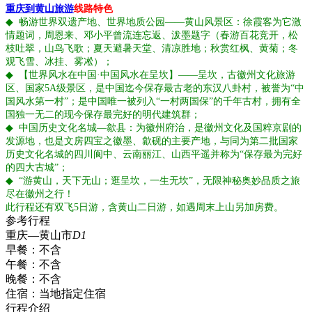
重庆到黄山旅游
线路特色
◆
畅游世界双遗产地、世界地质公园——黄山风景区：徐霞客为它激
情题词，周恩来、邓小平曾流连忘返、泼墨题字（春游百花竞开，松
枝吐翠，山鸟飞歌；夏天避暑天堂、清凉胜地；秋赏红枫、黄菊；冬
观飞雪、冰挂、雾凇）；
◆
【世界风水在中国·中国风水在呈坎】——呈坎，古徽州文化旅游
区、国家5A级景区，是中国迄今保存最古老的东汉八卦村，被誉为“中
国风水第一村”；是中国唯一被列入“一村两国保”的千年古村，拥有全
国独一无二的现今保存最完好的明代建筑群；
◆
中国历史文化名城—歙县：为徽州府治，是徽州文化及国粹京剧的
发源地，也是文房四宝之徽墨、歙砚的主要产地，与同为第二批国家
历史文化名城的四川阆中、云南丽江、山西平遥并称为“保存最为完好
的四大古城”；
◆
“游黄山，天下无山；逛呈坎，一生无坎”，无限神秘奥妙品质之旅
尽在徽州之行！
此行程还有双飞5日游，含黄山二日游，如遇周末上山另加房费。
参考行程
重庆—黄山市
D1
早餐：
不含
午餐：
不含
晚餐：
不含
住宿：
当地指定住宿
行程介绍