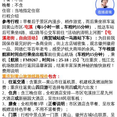
晚餐：
不含
住宿：
当地指定住宿
行程介绍
参考行程：
早餐后于景区内漫步、稍作游览，而后乘坐班车返
回黄山市区-
屯溪
（每1小时一班，车程约35分钟）
，抵达车站
后可乘坐8路、或2路等公交车前往 “活动的清明上河图”
【屯
溪老街，自由活动】
（商贸城站或一马路站下车）：
为目前我
国保存最完好的一条商业街，街上古店铺密集，观古徽州徽府
一品、同德仁等百年老号，感受沪杭大商埠的余风。
下午根据
航班时间自行乘坐出租车
前往黄山机场
（车程约15分钟）
，乘
机【
航班：FM9267，时间16：25-18：25
】飞往重庆，抵江北
机场散团自行返回温馨家园，结束丰富深奥神秘的愉快旅程！
费用说明
重庆到黄山旅游线路报价
包含：
1、
往返交通
：含重庆—黄山市往返机票、机建税及燃油附加
费；重庆往返黄山
四日游
可选择每周四
或
周六出发！
2、
住房
：含三晚住宿，全程酒店安排—市区屯溪挂三星九州
大酒店
或
新丽园大酒店，呈坎818民宿客栈；
3、
膳食
：全程用餐3早（
正餐说明
：市区酒店含早餐、呈坎客
栈赠送特色早餐，不用不退餐费）；
4、
门票
：行程中景点第一门票（黄山、徽州古城6点联票、呈