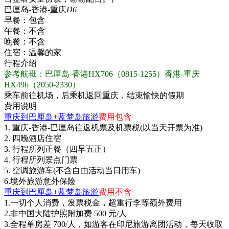
巴厘岛-香港-重庆
D6
早餐：
包含
午餐：
不含
晚餐：
不含
住宿：
温馨的家
行程介绍
参考航班：巴厘岛-香港HX706（0815-1255）香港-重庆
HX496（2050-2330）
乘车前往机场，后乘机返回重庆，结束愉快的假期
费用说明
重庆到巴厘岛+蓝梦岛旅游
费用包含
1. 重庆-香港-巴厘岛往返机票及机票税(以当天开票为准)
2. 四晚酒店住宿
3. 行程所列正餐（四早五正）
4. 行程所列景点门票
5. 空调旅游车(不含自由活动当日用车)
6.境外旅游意外保险
重庆到巴厘岛+蓝梦岛旅游
费用不含
1.一切个人消费，发票税金，超重行李等额外费用
2.非中国大陆护照附加费 500 元/人
3.全程单房差 700/人，如游客在印尼旅游离团活动，每天收取