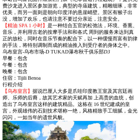
费沙龙进入景区参加游览，典型的寺庙建筑，精雕细琢，非常
优美，而另一面则是朝向印度洋的悬崖峭壁。景区有猴子出
没，增加了欢乐，也请注意不要过分亲近，注意安全。
【精油 SPA 1 小时】
是一种结合五官的松弛法，环境、香熏、
音乐，并利用古老的按摩手法和和各式 周到的服务来达到真
正的放松，同时在音乐节奏的配合下，以一种缓慢而富有韵律
的手法，将特别调制而成的精油推入到受疗者的身体之中。
乌布皇宫-乌布市场-D TUKAD瀑布秋千俱乐部
D3
早餐：
包含
午餐：
包含
晚餐：
包含
住宿：
Tijili Benoa
行程介绍
【乌布皇宫】
据说巴厘人大多是爪哇印度教王室及其宫廷画
师、乐师的后裔，故其艺术家的天赋再加 上高贵的血统，创
造出了乌布皇宫这样的建筑精品。这栋在 16 世纪建成的皇
宫，外观雄伟的石刻技术堪称一绝，风格精致手工细腻，金光
闪闪，一如当年的遗世风貌。