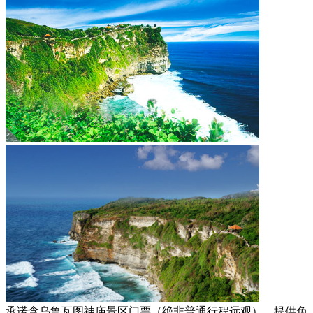
承诺含乌鲁瓦图神庙景区门票（绝非普通行程远观），提供免