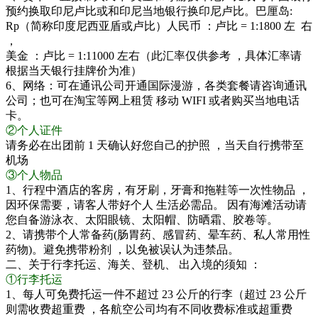
预约换取印尼卢比或和印尼当地银行换印尼卢比。巴厘岛:
Rp（简称印度尼西亚盾或卢比）人民币 ：卢比 = 1:1800 左 右
，
美金 ：卢比 = 1:11000 左右（此汇率仅供参考 ，具体汇率请
根据当天银行挂牌价为准）
6、网络：可在通讯公司开通国际漫游，各类套餐请咨询通讯
公司；也可在淘宝等网上租赁 移动 WIFI 或者购买当地电话
卡。
②个人证件
请务必在出团前 1 天确认好您自己的护照 ，当天自行携带至
机场
③个人物品
1、行程中酒店的客房，有牙刷，牙膏和拖鞋等一次性物品 ，
因环保需要，请客人带好个人 生活必需品。 因有海滩活动请
您自备游泳衣、太阳眼镜、太阳帽、防晒霜、胶卷等。
2、请携带个人常备药(肠胃药、感冒药、晕车药、私人常用性
药物)。避免携带粉剂 ，以免被误认为违禁品。
二、关于行李托运、海关、登机、 出入境的须知 ：
①行李托运
1、每人可免费托运一件不超过 23 公斤的行李（超过 23 公斤
则需收费超重费 ，各航空公司均有不同收费标准或超重费