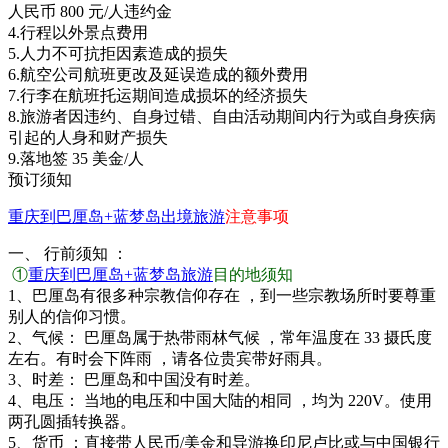
人民币 800 元/人违约金
4.行程以外景点费用
5.人力不可抗拒因素造成的损失
6.航空公司航班更改及延误造成的额外费用
7.行李在航班托运期间造成损坏的经济损失
8.旅游者因违约、自身过错、自由活动期间内行为或自身疾病
引起的人身和财产损失
9.落地签 35 美金/人
预订须知
重庆到巴厘岛+蓝梦岛
出境旅游
注意事项
一、 行前须知 ：
①
重庆到巴厘岛+蓝梦岛旅游
目的地须知
1、巴厘岛有很多种宗教信仰存在 ，到一些宗教场所时要尊重
别人的信仰习惯。
2、气候： 巴厘岛属于热带雨林气候 ，常年温度在 33 摄氏度
左右。有时会下阵雨 ，请各位贵宾带好雨具。
3、时差： 巴厘岛和中国没有时差。
4、电压： 当地的电压和中国大陆的相同 ，均为 220V。使用
两孔圆插转换器。
5、货币 ：直接带人民币/美金和导游换印尼卢比或与中国银行