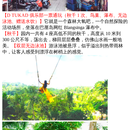
【D TUKAD 俱乐部一票通玩（秋千 1 次、鸟巢、瀑布、无边
泳池、赠送水饮）】
它就是一个森林大氧吧，一个自然探险的
活动场所，坐落在巴厘岛网红 Blangsinga 瀑布中。
【秋千】
园内一共有 4 座高低不同的秋千，高度从 10 米到
300 公尺不等，荡出去，梯田层层叠叠，仿佛山水画一般地
美。
【双层无边泳池】
游泳池被悬浮，似乎溢出到热带雨林
中，让客人感受到漂浮在树梢上的感觉。