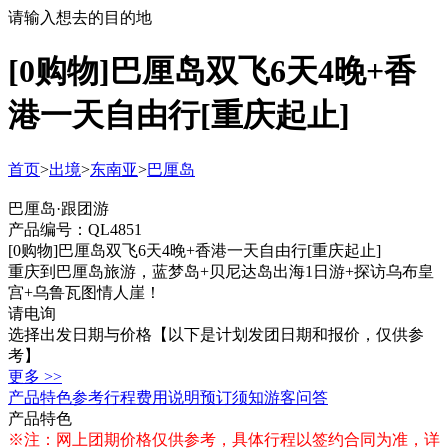
请输入想去的目的地
[0购物]巴厘岛双飞6天4晚+香
港一天自由行[重庆起止]
首页
>
出境
>
东南亚
>
巴厘岛
巴厘岛·跟团游
产品编号：QL4851
[0购物]巴厘岛双飞6天4晚+香港一天自由行[重庆起止]
重庆到巴厘岛旅游，蓝梦岛+贝尼达岛出海1日游+探访乌布皇
宫+乌鲁瓦图情人崖！
请电询
选择出发日期与价格
【以下是计划发团日期和报价，仅供参
考】
更多 >>
产品特色
参考行程
费用说明
预订须知
游客问答
产品特色
※注：网上团期价格仅供参考，具体行程以签约合同为准，详