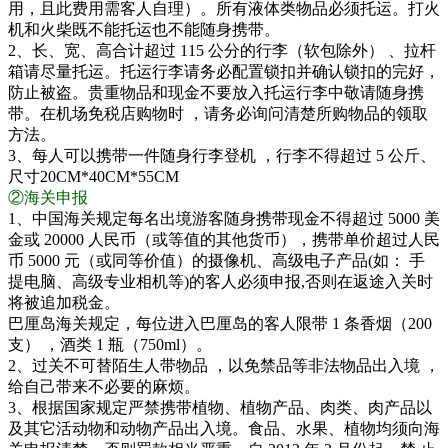
用，且此费用需客人自理）。所有液体类物品必须托运。打火
机和火柴既不能托运也不能随身携带。
2、长、宽、高合计超过 115 公分的行李（软包除外） 、拉杆
箱请尽量托运。托运行李请务必配置锁扣并确认锁扣的完好，
防止被盗。贵重物品和现金不要放入托运行李中敬请随身携
带。在机场免税店购物时 ，请务必询问清楚所购物品的领取
方法。
3、每人可以携带一件随身行李登机 ，行李不得超过 5 公斤、
尺寸20CM*40CM*55CM
②海关申报
1、中国海关规定每名出境游客随身携带现金不得超过 5000 美
金或 20000 人民币（或等值的其他货币），携带单价超过人民
币 5000 元（或同等价值）的摄像机、高级电子产品(如： 手
提电脑、高级专业相机等)的客人必须申报,否则在返途入关时
将被追加税金。
巴厘岛海关规定，每位进入巴厘岛的客人限带 1 条香烟（200
支） ，酒类 1 瓶（750ml）。
2、过关不可替陌生人带物品 ，以免禁品等非法物品出入境 ，
给自己带来不必要的麻烦。
3、根据国家规定严禁携带植物、植物产品、肉类、肉产品以
及其它活动物和动物产品出入境。食品、水果、植物均须向海