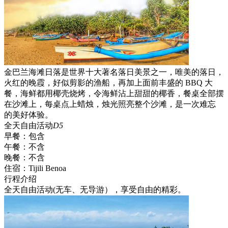
金巴兰海滩日落是世界十大著名落日美景之一，唯美的落日，
火红的晚霞，好似剪影的渔船，再加上面前丰盛的 BBQ 大
餐，海鲜都用椰壳烧烤，令海鲜沾上甜甜的椰香，餐桌全部摆
在沙滩上，每桌点上蜡烛，烛光照亮整个沙滩，是一次难忘
的美好体验。
全天自由活动
D5
早餐：
包含
午餐：
不含
晚餐：
不含
住宿：
Tijili Benoa
行程介绍
全天自由活动(无车、无导游），享受自由的精彩。