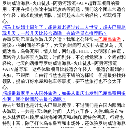
罗纳威追海豚+火山徒步+阿勇河漂流+ATV越野车项目的费
用，不用在操心旅途中游玩攻略等问题，我们这个团非常适合
小年轻，追求刺激的团队，游玩起来非常的轻松，都玩得开
心。
问
马上结婚十周年了，想带着老婆过过二人世界，想去巴厘岛
玩几天，一般几天比较合适嘞，有旅游景点推荐吗？
答
重庆到巴厘岛旅游几天合适？我和老公经常去
巴厘岛旅游
，
建议6-7的时间差不多了，六天的时间可以安排去蓝梦岛，贝
妮达岛，乌鲁瓦图，情人崖，网红超CHILL，水明漾自由逛，
库塔洋人街等景点游玩，时间刚好，不会感觉紧凑，全程都和
轻松。七天的话推荐罗纳威追海豚+火山徒步+阿勇河漂流
+ATV越野车，这些体验项目比较适合年轻人，很适合新婚的
夫妇。不跟团，自由行当然也是不错的选择啦，但是最好找好
领队，提前订好水屋和包车等事项，要不然旅行也不会太开
心。
问
想带着家里人去国外旅游，如果从重庆出发到巴厘岛费用多
少啊，哪个时间段去最合适呢？
答
去年我们也是计划去巴厘岛度假，不过我们是在国内跟团出
去游玩，一共是7天5晚的时间，人均八千多，入住2晚乌布特
色丛林酒店+1晚罗威纳海滩酒店和2晚印尼特色酒店。行程也
特别丰富，除了打卡乌布皇宫和市场外，还体验罗纳威追海豚