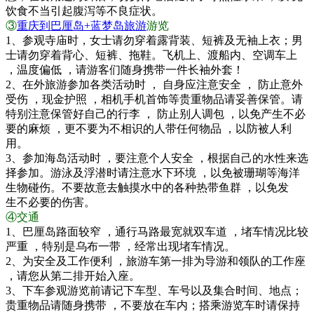
饮食不当引起腹泻等不良症状。
③
重庆到巴厘岛+蓝梦岛旅游
游览
1、参观寺庙时，女士请勿穿着露背装、短裤及无袖上衣；男
士请勿穿着背心、短裤、拖鞋。飞机上、渡船内、空调车上
，温度偏低 ，请游客们随身携带一件长袖外套！
2、在外旅游参加各类活动时 ， 自身应注意安全 ， 防止意外
受伤 ，现金护照 ，相机手机首饰等贵重物品请妥善保管。请
特别注意保管好自己的行李 ， 防止别人调包 ，以免产生不必
要的麻烦 ，更不要为不相识的人带任何物品 ，以防被人利
用。
3、参加海岛活动时 ，要注意个人安全 ，根据自己的水性来选
择参加。游泳及浮潜时请注意水下环境 ，以免被珊瑚等海洋
生物碰伤。不要故意去触摸水中的各种热带鱼群 ，以免发
生不必要的伤害。
④交通
1、巴厘岛路面较窄 ，通行马路最宽就双车道 ，堵车情况比较
严重 ，特别是乌布一带 ，经常出现堵车情况。
2、为安全及工作便利 ，旅游车第一排为导游和领队的工作座
，请您从第二排开始入座。
3、下车参观游览前请记下车型、车号以及集合时间、地点；
贵重物品请随身携带 ，不要放在车内；搭乘游览车时请保持