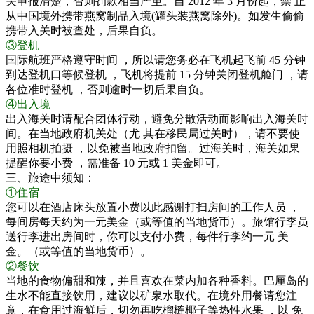
关申报清楚，否则罚款相当严重。自 2012 年 3 月份起，禁 止
从中国境外携带燕窝制品入境(罐头装燕窝除外)。如发生偷偷
携带入关时被查处，后果自负。
③登机
国际航班严格遵守时间 ，所以请您务必在飞机起飞前 45 分钟
到达登机口等候登机 ，飞机将提前 15 分钟关闭登机舱门 ，请
各位准时登机 ，否则逾时一切后果自负。
④出入境
出入海关时请配合团体行动，避免分散活动而影响出入海关时
间。在当地政府机关处（尤 其在移民局过关时），请不要使
用照相机拍摄 ，以免被当地政府扣留。过海关时，海关如果
提醒你要小费 ，需准备 10 元或 1 美金即可。
三、旅途中须知：
①住宿
您可以在酒店床头放置小费以此感谢打扫房间的工作人员 ，
每间房每天约为一元美金（或等值的当地货币）。旅馆行李员
送行李进出房间时，你可以支付小费，每件行李约一元 美
金。（或等值的当地货币）。
②餐饮
当地的食物偏甜和辣，并且喜欢在菜内加各种香料。巴厘岛的
生水不能直接饮用，建议以矿泉水取代。在境外用餐请您注
意，在食用过海鲜后，切勿再吃榴梿椰子等热性水果 ，以 免