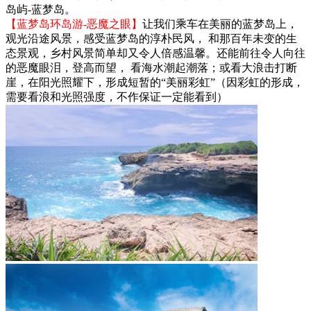
岛屿-蓝梦岛。
【蓝梦岛环岛游-恶魔之眼】
让我们乘车在美丽的蓝梦岛上，
观光沿途风景，感受蓝梦岛的淳朴民风， 和那百年未变的生
态景观，乡村风景简单却又令人倍感温馨。还能前往令人向往
的恶魔眼泪，登高而望， 看海水潮起潮落；或看大浪击打断
崖，在阳光照耀下，形成短暂的“美丽彩虹”（因彩虹的形成，
需要看浪和光照强度，不作保证一定能看到）