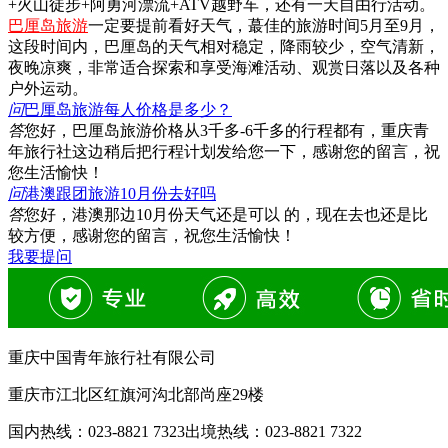
+火山徒步+阿勇河漂流+ATV越野车，还有一天自由行活动。
巴厘岛旅游
一定要提前看好天气，蕞佳的旅游时间5月至9月，
这段时间内，巴厘岛的天气相对稳定，降雨较少，空气清新，
夜晚凉爽，非常适合探索和享受海滩活动、观赏日落以及各种
户外运动。
问
巴厘岛旅游每人价格是多少？
答
您好，巴厘岛旅游价格从3千多-6千多的行程都有，重庆青
年旅行社这边稍后把行程计划发给您一下，感谢您的留言，祝
您生活愉快！
问
港澳跟团旅游10月份去好吗
答
您好，港澳那边10月份天气还是可以 的，现在去也还是比
较方便，感谢您的留言，祝您生活愉快！
我要提问
重庆中国青年旅行社有限公司
重庆市江北区红旗河沟北部尚座29楼
国内热线：
023-8821 7323
出境热线：
023-8821 7322