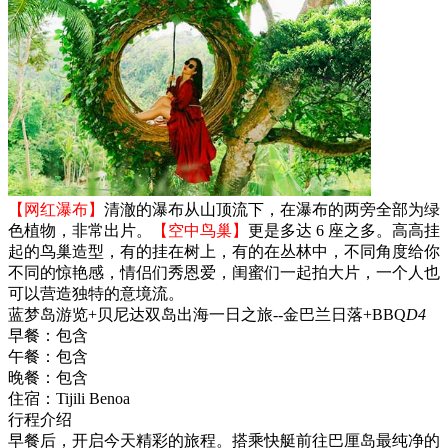
【网红瀑布】
清澈的瀑布从山顶流下，在瀑布的两旁全部为绿
色植物，非常出片。
【空中鸟巢】
更是多达 6 座之多。高高挂
起的鸟巢造型，有的挂在树上，有的在丛林中，不同角度给你
不同的惊艳感，情侣们秀恩爱，闺蜜们一起拍大片，一个人也
可以营造独特的意境流。
蓝梦岛游览+贝尼达双岛出海一日之旅--金巴兰日落+BBQ
D4
早餐：
包含
午餐：
包含
晚餐：
包含
住宿：
Tijili Benoa
行程介绍
早餐后，开启今天精彩的旅程。搭乘快艇前往巴厘岛最纯净的