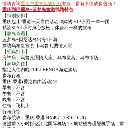
情请咨询
重庆中国青年旅行社
客服，多有不便请多包涵！
重庆到巴厘岛+蓝梦岛旅游
线路特色
【特别安排】
重庆起止·香港一天自由活动 0购物 VIP小团 一单一团
精油SPA 1小时身心放松，体验不一样的旅程
【双岛奇遇】
蓝梦岛+贝尼达岛出海1日游
探访乌布皇宫 打卡乌鲁瓦图情人崖
【经典打卡】
海神庙、乌鲁瓦图情人崖、乌布皇宫、乌布市场
【豪华入住】
指定入住四晚TIJILI BENOA海边酒店
参考行程
重庆-香港(香港自由活动)
D1
早餐：
不含
午餐：
不含
晚餐：
不含
住宿：
飞机上
行程介绍
参考航班：重庆-香港 HX497（0810-1020）
请提前 3 小时抵达江北国际机场 T3 航站楼办理登机手续，前