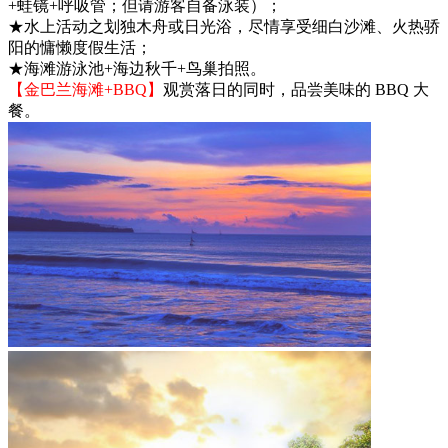
+蛙镜+呼吸管；但请游客自备泳装）；
★水上活动之划独木舟或日光浴，尽情享受细白沙滩、火热骄
阳的慵懒度假生活；
★海滩游泳池+海边秋千+鸟巢拍照。
【金巴兰海滩+BBQ】
观赏落日的同时，品尝美味的 BBQ 大
餐。