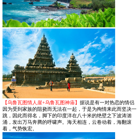
【乌鲁瓦图情人崖+乌鲁瓦图神庙】
据说是有一对热恋的情侣
因为受到家族的阻挠而无法在一起，于是为殉情来此而坚决一
跳，因此而得名，脚下的印度洋在八十米的绝壁之下波涛汹
涌，发出万马奔腾的呼啸声。海天相连，云卷动着，海翻滚
着，气势恢宏。