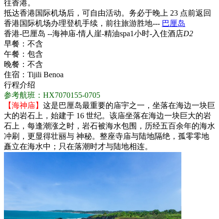
往香港。
抵达香港国际机场后，可自由活动。务必于晚上 23 点前返回
香港国际机场办理登机手续，前往旅游胜地---
巴厘岛
香港-巴厘岛 --海神庙-情人崖-精油spa1小时-入住酒店
D2
早餐：
不含
午餐：
包含
晚餐：
不含
住宿：
Tijili Benoa
行程介绍
参考航班：HX7070155-0705
【海神庙】
这是巴厘岛最重要的庙宇之一，坐落在海边一块巨
大的岩石上，始建于 16 世纪。该庙坐落在海边一块巨大的岩
石上，每逢潮涨之时，岩石被海水包围，历经五百余年的海水
冲刷，更显得壮丽与 神秘。整座寺庙与陆地隔绝，孤零零地
矗立在海水中；只在落潮时才与陆地相连。