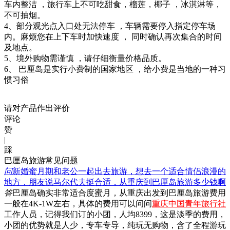
车内整洁 ，旅行车上不可吃甜食，榴莲，椰子 ，冰淇淋等，
不可抽烟。
4、部分观光点入口处无法停车 ，车辆需要停入指定停车场
内。麻烦您在上下车时加快速度 ， 同时确认再次集合的时间
及地点。
5、境外购物需谨慎 ，请仔细衡量价格品质。
6、 巴厘岛是实行小费制的国家地区 ，给小费是当地的一种习
惯习俗
请对产品作出评价
评论
赞
|
踩
巴厘岛旅游常见问题
问
新婚蜜月期和老公一起出去旅游，想去一个适合情侣浪漫的
地方，朋友说马尔代夫挺合适，从重庆到巴厘岛旅游多少钱啊
答
巴厘岛确实非常适合度蜜月，从重庆出发到巴厘岛旅游费用
一般在4K-1W左右，具体的费用可以问问
重庆中国青年旅行社
工作人员，记得我们订的小团，人均8399，这是淡季的费用，
小团的优势就是人少，专车专导，纯玩无购物，含了全程游玩