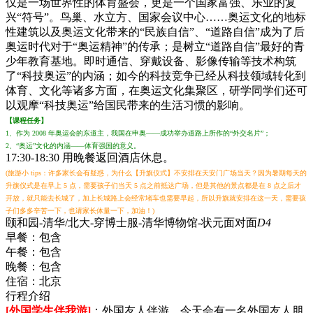
仅是一场世界性的体育盛会，更是一个国家富强、乐业的复
兴“符号”。鸟巢、水立方、国家会议中心……奥运文化的地标
性建筑以及奥运文化带来的“民族自信”、“道路自信”成为了后
奥运时代对于“奥运精神”的传承；是树立“道路自信”最好的青
少年教育基地。即时通信、穿戴设备、影像传输等技术构筑
了“科技奥运”的内涵；如今的科技竞争已经从科技领域转化到
体育、文化等诸多方面，在奥运文化集聚区，研学同学们还可
以观摩“科技奥运”给国民带来的生活习惯的影响。
【课程任务】
1、作为 2008 年奥运会的东道主，我国在申奥——成功举办道路上所作的“外交名片”；
2、“奥运”文化的内涵——体育强国的意义。
17:30-18:30 用晚餐返回酒店休息。
(旅游小 tips：许多家长会有疑惑，为什么【升旗仪式】不安排在天安门广场当天？因为暑期每天的
升旗仪式是在早上 5 点，需要孩子们当天 5 点之前抵达广场，但是其他的景点都是在 8 点之后才
开放，就只能去长城了，加上长城路上会经常堵车也需要早起，所以升旗就安排在这一天，需要孩
子们多多辛苦一下，也请家长体量一下，加油！)
颐和园-清华/北大-穿博士服-清华博物馆-状元面对面
D4
早餐：
包含
午餐：
包含
晚餐：
包含
住宿：
北京
行程介绍
[外国学生伴我游]
：外国友人伴游，今天会有一名外国友人朋