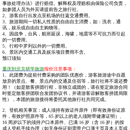
事故处理办法》进行赔偿。解释权及理赔权由保险公司负责，
如参团人员为外宾请提前告之旅行社。
2、游客自行出发点至机场的往返交通费用。
3、旅游期间一切私人性质的自由自主消费，如：洗衣，通
讯，娱乐或自由自主购物等。
4、因战争，台风，航班延误，海啸，地震等不可抗力而引起
的一切费用。
5、行程中罗列以外的一切费用。
6、景区内交通工具及娱乐项目费用不含。
预订须知
重庆到北京研学旅游
报价注意事项：
1、此团费为提前付费采购的团队优惠价，游客旅游途中自愿
放弃的景点、餐、景点内的交通及住宿等，旅行社将不退还费
用！（如是散客拼团行程，非独立成团的，请在签定旅游合同
时签定散客拼团联合发团协议书，并请游客谅解散客拼团局限
性），本团的旅游接待将委托其他旅行社共同完成。
2、登机相关事宜：成人须持有效证件原件（即有效身份证原
件，有效护照原件等，65 岁以上的老人须附带健康证明）、
16 周岁以下的须持户口本原件、已满 16 岁（含 16 岁）的按
成人登机手续办理（如无身份证则需带户口薄主页及本人页或