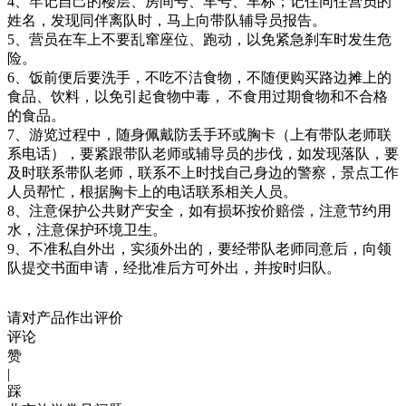
4、牢记自己的楼层、房间号、车号、车标；记住同住营员的
姓名，发现同伴离队时，马上向带队辅导员报告。
5、营员在车上不要乱窜座位、跑动，以免紧急刹车时发生危
险。
6、饭前便后要洗手，不吃不洁食物，不随便购买路边摊上的
食品、饮料，以免引起食物中毒， 不食用过期食物和不合格
的食品。
7、游览过程中，随身佩戴防丢手环或胸卡（上有带队老师联
系电话），要紧跟带队老师或辅导员的步伐，如发现落队，要
及时联系带队老师，联系不上时找自己身边的警察，景点工作
人员帮忙，根据胸卡上的电话联系相关人员。
8、注意保护公共财产安全，如有损坏按价赔偿，注意节约用
水，注意保护环境卫生。
9、不准私自外出，实须外出的，要经带队老师同意后，向领
队提交书面申请，经批准后方可外出，并按时归队。
请对产品作出评价
评论
赞
|
踩