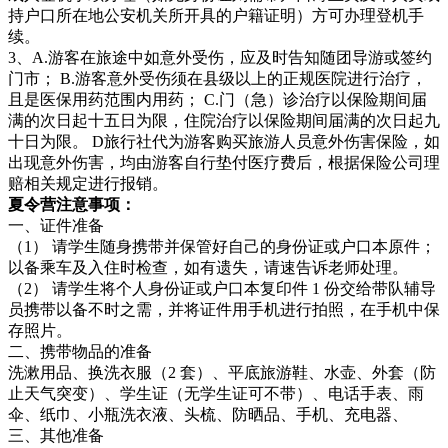
持户口所在地公安机关所开具的户籍证明）方可办理登机手
续。
3、A.游客在旅途中如意外受伤，应及时告知随团导游或签约
门市； B.游客意外受伤须在县级以上的正规医院进行治疗，
且是医保用药范围内用药； C.门（急）诊治疗以保险期间届
满的次日起十五日为限，住院治疗以保险期间届满的次日起九
十日为限。 D旅行社代为游客购买旅游人员意外伤害保险，如
出现意外伤害，均由游客自行垫付医疗费后，根据保险公司理
赔相关规定进行报销。
夏令营注意事项：
一、证件准备
（1） 请学生随身携带并保管好自己的身份证或户口本原件；
以备乘车及入住时检查，如有遗失，请速告诉老师处理。
（2） 请学生将个人身份证或户口本复印件 1 份交给带队辅导
员携带以备不时之需，并将证件用手机进行拍照，在手机中保
存照片。
二、携带物品的准备
洗漱用品、换洗衣服（2 套）、平底旅游鞋、水壶、外套（防
止天气突变）、学生证（无学生证可不带）、电话手表、雨
伞、纸巾、小瓶洗衣液、头梳、防晒品、手机、充电器、
三、其他准备