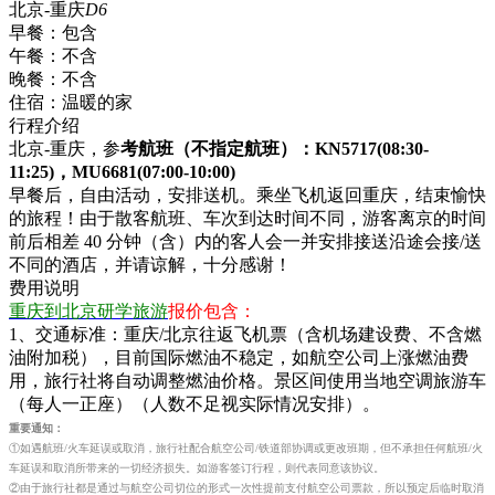
北京-重庆
D6
早餐：
包含
午餐：
不含
晚餐：
不含
住宿：
温暖的家
行程介绍
北京-重庆，参
考航班（不指定航班）：KN5717(08:30-
11:25)，MU6681(07:00-10:00)
早餐后，自由活动，安排送机。乘坐飞机返回重庆，结束愉快
的旅程！由于散客航班、车次到达时间不同，游客离京的时间
前后相差 40 分钟（含）内的客人会一并安排接送沿途会接/送
不同的酒店，并请谅解，十分感谢！
费用说明
重庆到北京研学旅游
报价包含：
1、交通标准：重庆/北京往返飞机票（含机场建设费、不含燃
油附加税），目前国际燃油不稳定，如航空公司上涨燃油费
用，旅行社将自动调整燃油价格。景区间使用当地空调旅游车
（每人一正座）（人数不足视实际情况安排）。
重要通知：
①如遇航班/火车延误或取消，旅行社配合航空公司/铁道部协调或更改班期，但不承担任何航班/火
车延误和取消所带来的一切经济损失。如游客签订行程，则代表同意该协议。
②由于旅行社都是通过与航空公司切位的形式一次性提前支付航空公司票款，所以预定后临时取消