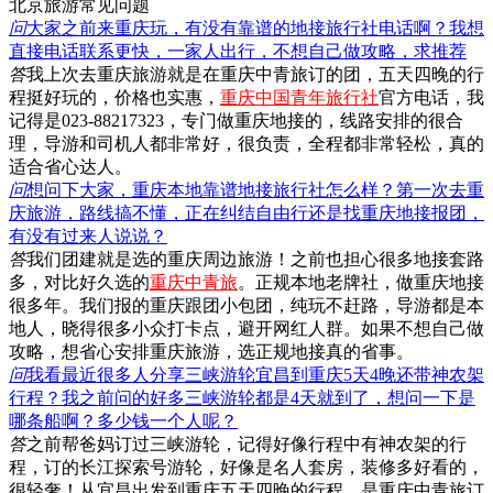
北京旅游常见问题
问
大家之前来重庆玩，有没有靠谱的地接旅行社电话啊？我想
直接电话联系更快，一家人出行，不想自己做攻略，求推荐
答
我上次去重庆旅游就是在重庆中青旅订的团，五天四晚的行
程挺好玩的，价格也实惠，
重庆中国青年旅行社
官方电话，我
记得是023-88217323，专门做重庆地接的，线路安排的很合
理，导游和司机人都非常好，很负责，全程都非常轻松，真的
适合省心达人。
问
想问下大家，重庆本地靠谱地接旅行社怎么样？第一次去重
庆旅游，路线搞不懂，正在纠结自由行还是找重庆地接报团，
有没有过来人说说？
答
我们团建就是选的重庆周边旅游！之前也担心很多地接套路
多，对比好久选的
重庆中青旅
。正规本地老牌社，做重庆地接
很多年。我们报的重庆跟团小包团，纯玩不赶路，导游都是本
地人，晓得很多小众打卡点，避开网红人群。如果不想自己做
攻略，想省心安排重庆旅游，选正规地接真的省事。
问
我看最近很多人分享三峡游轮宜昌到重庆5天4晚还带神农架
行程？我之前问的好多三峡游轮都是4天就到了，想问一下是
哪条船啊？多少钱一个人呢？
答
之前帮爸妈订过三峡游轮，记得好像行程中有神农架的行
程，订的长江探索号游轮，好像是名人套房，装修多好看的，
很轻奢！从宜昌出发到重庆五天四晚的行程，是重庆中青旅订