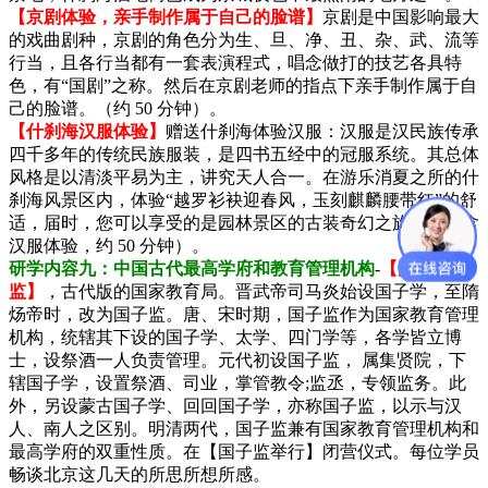
【京剧体验，亲手制作属于自己的脸谱】
京剧是中国影响最大
的戏曲剧种，京剧的角色分为生、旦、净、丑、杂、武、流等
行当，且各行当都有一套表演程式，唱念做打的技艺各具特
色，有“国剧”之称。然后在京剧老师的指点下亲手制作属于自
己的脸谱。（约 50 分钟）。
【什刹海汉服体验】
赠送什刹海体验汉服：汉服是汉民族传承
四千多年的传统民族服装，是四书五经中的冠服系统。其总体
风格是以清淡平易为主，讲究天人合一。在游乐消夏之所的什
刹海风景区内，体验“越罗衫袂迎春风，玉刻麒麟腰带红”的舒
适，届时，您可以享受的是园林景区的古装奇幻之旅（儿童含
汉服体验，约 50 分钟）。
研学内容九：中国古代最高学府和教育管理机构
-
【国子
监】
，古代版的国家教育局。晋武帝司马炎始设国子学，至隋
炀帝时，改为国子监。唐、宋时期，国子监作为国家教育管理
机构，统辖其下设的国子学、太学、四门学等，各学皆立博
士，设祭酒一人负责管理。元代初设国子监， 属集贤院，下
辖国子学，设置祭酒、司业，掌管教令;监丞，专领监务。此
外，另设蒙古国子学、回回国子学，亦称国子监，以示与汉
人、南人之区别。明清两代，国子监兼有国家教育管理机构和
最高学府的双重性质。在【国子监举行】闭营仪式。每位学员
畅谈北京这几天的所思所想所感。