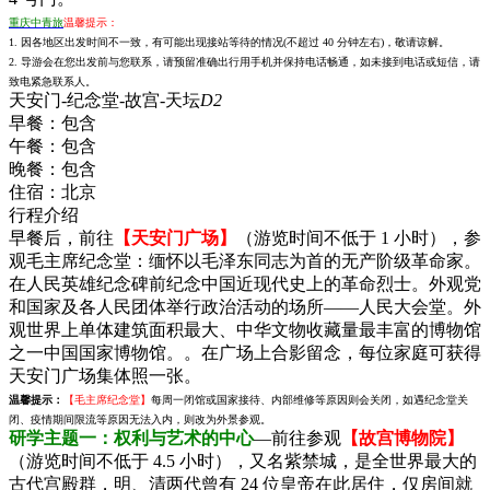
重庆中青旅
温馨提示：
1. 因各地区出发时间不一致，有可能出现接站等待的情况(不超过 40 分钟左右)，敬请谅解。
2. 导游会在您出发前与您联系，请预留准确出行用手机并保持电话畅通，如未接到电话或短信，请
致电紧急联系人。
天安门-纪念堂-故宫-天坛
D2
早餐：
包含
午餐：
包含
晚餐：
包含
住宿：
北京
行程介绍
早餐后，前往
【天安门广场】
（游览时间不低于 1 小时），参
观毛主席纪念堂：缅怀以毛泽东同志为首的无产阶级革命家。
在人民英雄纪念碑前纪念中国近现代史上的革命烈士。外观党
和国家及各人民团体举行政治活动的场所——人民大会堂。外
观世界上单体建筑面积最大、中华文物收藏量最丰富的博物馆
之一中国国家博物馆。。在广场上合影留念，每位家庭可获得
天安门广场集体照一张。
温馨提示：
【毛主席纪念堂】
每周一闭馆或国家接待、内部维修等原因则会关闭，如遇纪念堂关
闭、疫情期间限流等原因无法入内，则改为外景参观。
研学主题一：权利与艺术的中心
—前往参观
【故宫博物院】
（游览时间不低于 4.5 小时），又名紫禁城，是全世界最大的
古代宫殿群，明、清两代曾有 24 位皇帝在此居住，仅房间就