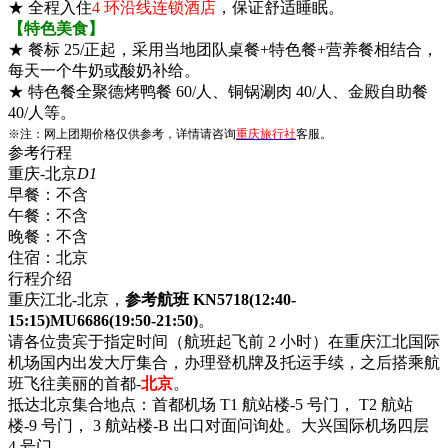
★ 全程入住
4 环沿线连锁酒店
，保证舒适睡眠。
【特色美食】
★ 餐标 25/正起，采用当地团队桌餐+特色餐+营养餐相结合，
每天一个牛奶或酸奶补给。
★ 特色餐全聚德烤鸭餐 60/人、铜锅涮肉 40/人、金殿自助餐
40/人等。
※注：网上团期价格仅供参考，详情请咨询
重庆旅行社
客服。
参考行程
重庆-北京
D1
早餐：
不含
午餐：
不含
晚餐：
不含
住宿：
北京
行程介绍
重庆江北-北京，
参考航班 KN5718(12:40-
15:15)MU6686(19:50-21:50)
。
请各位贵宾于指定时间（航班起飞前 2 小时）在重庆江北国际
机场国内出发大厅集合，办理登机牌及托运手续，之后搭乘航
班飞往美丽的首都-
北京
。
抵达北京集合地点：首都机场 T1 航站楼-5 号门， T2 航站
楼-9 号门， 3 航站楼-B 出口对面问询处。大兴国际机场四层
4 号门。