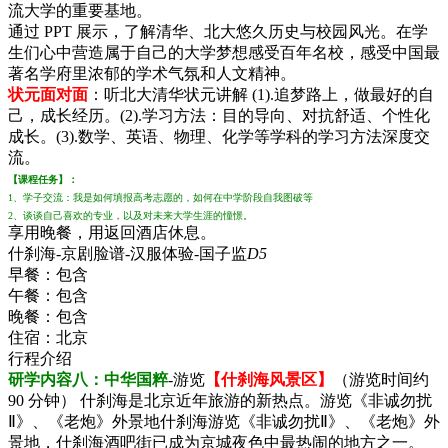
流大学的重要基地。
通过 PPT 展示，了解清华、北大悠久历史与校园风光。在学
生们心中营造属于自己的大学梦想感受百年名校，感受中国最
著名学府里浓郁的学术气氛和人文精神。
状元面对面
：听北大清华状元讲解 (1).追梦路上，做最好的自
己，成长经历。(2).学习方法：目的导向、对抗舒适、个性化
成长。(3).数学、英语、物理、化学等学科的学习方法深度交
流。
【课程任务】：
1、学子交流：我是如何填报高考志愿的，如何在中学阶段自我图破等
2、谈谈自己喜欢的专业，以及对未来大学生涯的憧憬。
享用晚餐，用返回酒店休息。
什刹海-京剧脸谱-汉服体验-国子监
D5
早餐：
包含
午餐：
包含
晚餐：
包含
住宿：
北京
行程介绍
研学内容八：中华国粹
-游览
【什刹海风景区】
（游览时间约
90 分钟） 什刹海是北京近年旅游的新热点。游览《非诚勿扰
Ⅱ》、《老炮》外景地什刹海游览《非诚勿扰Ⅱ》、《老炮》外
景地，什刹海酒吧街已成为京城夜色中最热闹的地方之一。