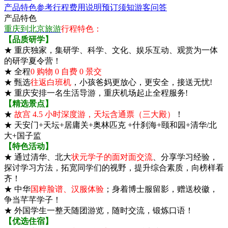
产品特色
参考行程
费用说明
预订须知
游客问答
产品特色
重庆到北京旅游
行程特色：
【品质研学】
★ 重庆独家，集研学、科学、文化、娱乐互动、观赏为一体
的研学夏令营！
★ 全程
0 购物 0 自费 0 景交
★ 甄选
往返白班机
，小孩爸妈更放心，更安全，接送无忧!
★ 重庆安排一名生活导游，重庆机场起止全程服务!
【精选景点】
★
故宫 4.5 小时深度游，天坛含通票（三大殿）
！
★ 天安门+天坛+居庸关+奥林匹克 +什刹海+颐和园+清华/北
大+国子监
【特色活动】
★ 通过清华、北大
状元学子的面对面交流
、分享学习经验，
探讨学习方法，拓宽同学们的视野，提升综合素质，向榜样看
齐！
★ 中华
国粹脸谱、汉服体验
；身着博士服留影，赠送校徽，
争当芊芊学子！
★ 外国学生一整天随团游览，随时交流，锻炼口语！
【优选住宿】