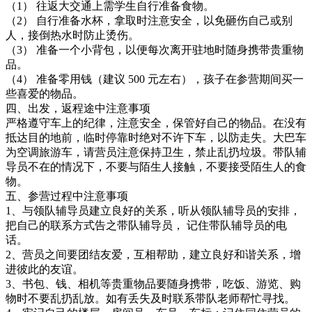
（1） 往返大交通上需学生自行准备食物。
（2） 自行准备水杯，拿取时注意安全，以免砸伤自己或别
人，接倒热水时防止烫伤。
（3） 准备一个小背包，以便每次离开驻地时随身携带贵重物
品。
（4） 准备零用钱（建议 500 元左右），孩子在参营期间买一
些喜爱的物品。
四、出发，返程途中注意事项
严格遵守车上的纪律，注意安全，保管好自己的物品。在没有
抵达目的地前，临时停靠时绝对不许下车，以防走失。大巴车
为空调旅游车，请营员注意保持卫生，禁止乱扔垃圾。带队辅
导员不在的情况下，不要与陌生人接触，不要接受陌生人的食
物。
五、参营过程中注意事项
1、与领队辅导员建立良好的关系，听从领队辅导员的安排，
把自己的联系方式告之带队辅导员， 记住带队辅导员的电
话。
2、营员之间要团结友爱，互相帮助，建立良好和谐关系，增
进彼此的友谊。
3、书包、钱、相机等贵重物品要随身携带，吃饭、游览、购
物时不要乱扔乱放。如有丢失及时联系带队老师帮忙寻找。