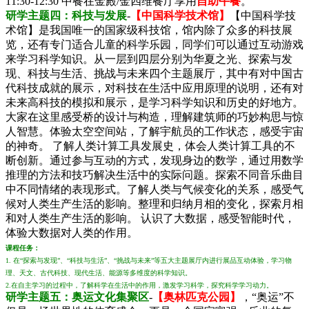
11:30-12:30 中餐在金殿/金四维餐厅享用
自助午餐
。
研学主题四：科技与发展
-
【中国科学技术馆】
【中国科学技
术馆】是我国唯一的国家级科技馆，馆内除了众多的科技展
览，还有专门适合儿童的科学乐园，同学们可以通过互动游戏
来学习科学知识。从一层到四层分别为华夏之光、探索与发
现、科技与生活、挑战与未来四个主题展厅，其中有对中国古
代科技成就的展示，对科技在生活中应用原理的说明，还有对
未来高科技的模拟和展示，是学习科学知识和历史的好地方。
大家在这里感受桥的设计与构造，理解建筑师的巧妙构思与惊
人智慧。体验太空空间站，了解宇航员的工作状态，感受宇宙
的神奇。 了解人类计算工具发展史，体会人类计算工具的不
断创新。通过参与互动的方式，发现身边的数学，通过用数学
推理的方法和技巧解决生活中的实际问题。探索不同音乐曲目
中不同情绪的表现形式。了解人类与气候变化的关系，感受气
候对人类生产生活的影响。整理和归纳月相的变化，探索月相
和对人类生产生活的影响。 认识了大数据，感受智能时代，
体验大数据对人类的作用。
课程任务：
1. 在“探索与发现”、“科技与生活”、“挑战与未来”等五大主题展厅内进行展品互动体验，学习物
理、天文、古代科技、现代生活、能源等多维度的科学知识。
2.在自主学习的过程中，了解科学在生活中的作用，激发学习科学，探究科学学习动力。
研学主题五：奥运文化集聚区
-
【奥林匹克公园】
，“奥运”不