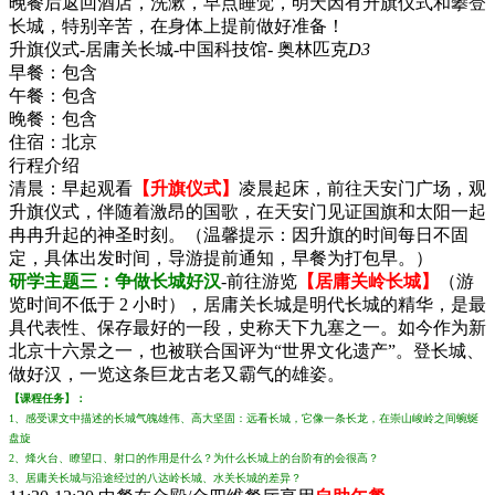
晚餐后返回酒店，洗漱，早点睡觉，明天因有升旗仪式和攀登
长城，特别辛苦，在身体上提前做好准备！
升旗仪式-居庸关长城-中国科技馆- 奥林匹克
D3
早餐：
包含
午餐：
包含
晚餐：
包含
住宿：
北京
行程介绍
清晨：早起观看
【升旗仪式】
凌晨起床，前往天安门广场，观
升旗仪式，伴随着激昂的国歌，在天安门见证国旗和太阳一起
冉冉升起的神圣时刻。（温馨提示：因升旗的时间每日不固
定，具体出发时间，导游提前通知，早餐为打包早。）
研学主题三：争做长城好汉
-前往游览
【居庸关岭长城】
（游
览时间不低于 2 小时），居庸关长城是明代长城的精华，是最
具代表性、保存最好的一段，史称天下九塞之一。如今作为新
北京十六景之一，也被联合国评为“世界文化遗产”。登长城、
做好汉，一览这条巨龙古老又霸气的雄姿。
【课程任务】：
1、感受课文中描述的长城气魄雄伟、高大坚固：远看长城，它像一条长龙，在崇山峻岭之间蜿蜒
盘旋
2、烽火台、瞭望口、射口的作用是什么？为什么长城上的台阶有的会很高？
3、居庸关长城与沿途经过的八达岭长城、水关长城的差异？