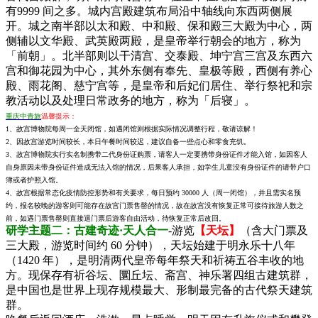
有9999 间之多。城内宫殿建筑布局沿中轴线向东西两侧展
开。城之南半部以太和殿、中和殿、保和殿三大殿为中心，两
侧辅以文华殿、武英殿两殿，是皇帝举行朝会的地方，称为
「前朝」。北半部则以干清宫、交泰殿、坤宁宫三宫及东西六
宫和御花园为中心，其外东侧有奉先、皇极等殿，西侧有养心
殿、雨花阁、慈宁宫等，是皇帝和后妃们居住、举行祭祀和宗
教活动以及处理日常政务的地方，称为「后寝」。
重庆中青旅
温馨提示：
1、故宫博物院每周一全天闭馆，如遇闭馆则根据实际情况调整行程，敬请谅解！
2、因故宫游览时间较长，本日午餐时间较迟，建议自备一些点心和零食充饥。
3、故宫博物院实行实名制携带二代身份证购票，请客人一定要携带身份证件才能入馆，如因客人
自身原因未带身份证件造成无法入馆的情况，后果客人承担，如学生儿童没有身份证件的请带户口
簿或者护照入馆。
4、故宫根据常态化疫情防控形势和有关要求，每日预约 30000 人（周一闭馆），并且需实名预
约，报名较晚的游客则可能存在故宫门票售罄的情况，故在故宫没有恢复正常可接待旅游人数之
前，如遇门票售罄则直接退门票后游客自由活动，待恢复正常后改回。
研学主题二：古建奇迹·天人合一
-游览
【天坛】
（含大门票及
三大殿，游览时间约 60 分钟），天坛始建于明永乐十八年
（1420 年），是明清两代皇帝每年祭天和祈祷五谷丰收的地
方。现保存有祈谷坛、圜丘坛、斋宫、神乐署四组古建筑群，
是中国也是世界上现存规模最大、形制最完备的古代祭天建筑
群。