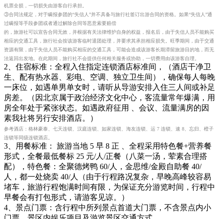
机票全损，一切损失由游客自行承担。
③合同法规定，对于瞒报参团的“失信人”并不具备与旅行社签订出游合同的资格。如果“失信人”通
过瞒报等手段参团或者通过解除合同等恶意索要赔偿
的，旅游社可以宣告合同无效，并根据有关法律维护自身的权益，报名后，由于失信人员不能购买
相应的交通工具，旅行社会按该游客临时退团处理，并要求其承担相应损失。旺季期间，由于交通
资源有限，由于失信人员不能购买相应的交通工具，可能会造成该游客长期滞留旅游目的地，而无
法返回出发地。在此期间，旅行社不会提供任何相关服务或协助，一切费用由该游客自理。
2、住宿标准：全程入住指定连锁酒店标准间，（酒店干净卫
生、配有热水器、彩电、空调、独立卫生间），确保每人每晚
一床位，如遇单男单女时，请听从导游安排入住三人间或补足
房差。（因北京属于政治经济文化中心，客流量常年爆满，用
房全年处于紧张状态。如遇政府征用 、会议、流量满房的因
素我社将另行安排酒店。）
参考酒店：格林豪泰、七天连锁、汉庭连锁、如家连锁、海友连锁、运 7 连锁、速 8、忘归、橙子
连锁等同级连锁酒店。
3、用餐标准： 旅游当地 5 早 8 正 、全程采用特色餐+营养餐
形式，全餐最低餐标 25 元/人/正餐（八菜一汤，荤素合理搭
配），特色餐：全聚德烤鸭 60/人，金思维/金殿自助餐 40/
人，都一处烧卖 40/人（由于行程路况复杂，早晚高峰较容易
堵车，旅游行程饱满时间有限，为保证充分游览时间，行程中
早餐会有打包形式，请游客见谅。）
4、景点门票：含行程中所列景点首道大门票，不含景点内小
门票、景区内娱乐项目及游览景区交通方式。