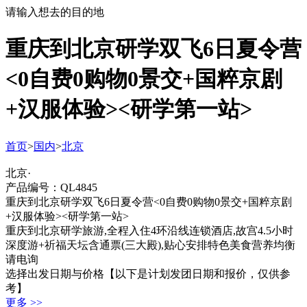
请输入想去的目的地
重庆到北京研学双飞6日夏令营
<0自费0购物0景交+国粹京剧
+汉服体验><研学第一站>
首页
>
国内
>
北京
北京·
产品编号：QL4845
重庆到北京研学双飞6日夏令营<0自费0购物0景交+国粹京剧
+汉服体验><研学第一站>
重庆到北京研学旅游,全程入住4环沿线连锁酒店,故宫4.5小时
深度游+祈福天坛含通票(三大殿),贴心安排特色美食营养均衡
请电询
选择出发日期与价格
【以下是计划发团日期和报价，仅供参
考】
更多 >>