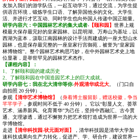
友加入我们的游学队伍，一起互动学习，通过交流，为学生提
供语言环境，锻炼学生口语、了解异国他乡的文化、大学生
活、并进行才艺互动、同时学生也向外国人传递中国正能量。
研学内容六：中国园林艺术的集大成者
-
【颐和园】
世界上规
模最大保存最完好的皇家园林。以昆明湖、万寿山为基址，以
西湖为蓝本，汲取江南园林的设计手法而建成的一座大型山水
园林，也是保存最完整的一座皇家行宫御苑，被誉为“皇家园
林博物馆”。整个园林艺术构思巧妙，在中外园林艺术史上地
位显著，是举世罕见的园林艺术杰作。
【课程内容】：
1、了解颐和园的建成历史
2、了解颐和园在中国造园艺术上的巨大成就。
研学内容七：我在北大清华等你-
外观清华或北大
。（门口自
由拍照 20 分钟）。
参观
【清华艺术博物馆】
（
身着博士服留影，赠送校徽，争当
芊芊学子
，参观时间不低于 40 分钟）。它以“彰显人文、荟萃
艺术、涵养新风、化育菁华”为己任，坚持中西融汇、古今贯
通、文理渗透，通过不懈努力把艺术馆打造成为世界一流的大
学博物馆。
走进
【清华科技园-状元面对面】
，清华科技园是清华大学加
速科技成果向生产力转化，促进产、学、研合作，建设世界一