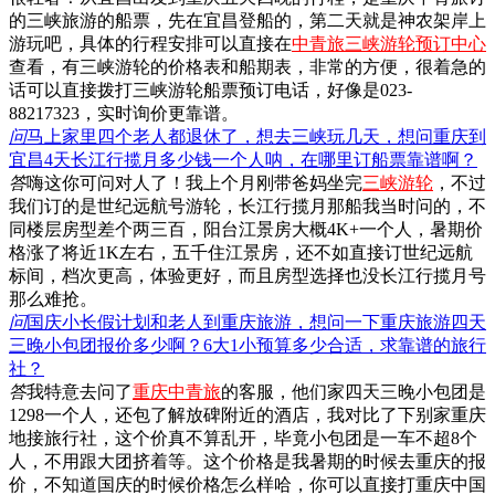
的三峡旅游的船票，先在宜昌登船的，第二天就是神农架岸上
游玩吧，具体的行程安排可以直接在
中青旅三峡游轮预订中心
查看，有三峡游轮的价格表和船期表，非常的方便，很着急的
话可以直接拨打三峡游轮船票预订电话，好像是023-
88217323，实时询价更靠谱。
问
马上家里四个老人都退休了，想去三峡玩几天，想问重庆到
宜昌4天长江行揽月多少钱一个人呐，在哪里订船票靠谱啊？
答
嗨这你可问对人了！我上个月刚带爸妈坐完
三峡游轮
，不过
我们订的是世纪远航号游轮，长江行揽月那船我当时问的，不
同楼层房型差个两三百，阳台江景房大概4K+一个人，暑期价
格涨了将近1K左右，五千住江景房，还不如直接订世纪远航
标间，档次更高，体验更好，而且房型选择也没长江行揽月号
那么难抢。
问
国庆小长假计划和老人到重庆旅游，想问一下重庆旅游四天
三晚小包团报价多少啊？6大1小预算多少合适，求靠谱的旅行
社？
答
我特意去问了
重庆中青旅
的客服，他们家四天三晚小包团是
1298一个人，还包了解放碑附近的酒店，我对比了下别家重庆
地接旅行社，这个价真不算乱开，毕竟小包团是一车不超8个
人，不用跟大团挤着等。这个价格是我暑期的时候去重庆的报
价，不知道国庆的时候价格怎么样哈，你可以直接打重庆中国