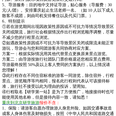
5、导游服务：目的地中文持证导游，贴心服务（导服费：30
元/人/团）。安排重庆起止生活老师一名。（如 10 人以下成人
散客不成团，则由司机安排餐住以及代买门票。）
6、特别提示
①若在游览期间出现因政策性原因或不可抗力等情况导致景区
关闭或限流，旅行社会根据情况作出行程浏览顺序调整，尽量
不减少您的行程景点浏览。
②如遇政策性原因或不可抗力等导致景区关闭或限流未能正常
游玩，导游会与您和同团游客共同协商对应方案。
方案一：根据实际情况用其他代替景点更换原来景点游览。
方案二：由导游按旅行社团队门票价格退还您相应景点费用。
导游最终按照 50%及以上客人赞同的方案执行，以上情况请
您理解！
③此行程存在不同住宿标准的游客一同游览，除住宿外，行程
景点、游览顺序等均相同，报名此行程则代表认可该接待标
准，旅行社不接受以此为理由的投诉，望周知。
④行程取名【研学第一站】是为了方便推广，地接接待时也可
能使用其他名称，但是接待内容一致，请知悉！
重庆到北京研学旅游
报价不含：
1、保险：请游客自愿办理旅游人身意外险。如因交通事故造
成客人身体伤害及财物损失，按照《中华人民共和国道路交通