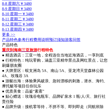
8-8 星期六
￥3480
8-9 星期日
￥3480
8-10 星期一
￥3480
8-11 星期二
￥3480
8-12 星期三
￥3480
8-13 星期四
￥3480
更多 >>
产品特色
参考行程
费用说明
预订须知
游客问答
产品特色
重庆到海南三亚旅游
行程特色
● 精选酒店：三亚一地，全程连住当地近海酒店，一享到底
● 行程特色：纯玩零购，涵盖三亚精华景点及网红景点，让您
刷爆朋友圈
● 大牌景区：蜈支洲岛 5A、南山 5A、亚龙湾天堂森林公园
4A、玫瑰谷 3A
● 游艇出海：体验乘风破浪、急转漂移的刺激，潜水、海钓、
摩托艇等项目任你玩乐
● 优质美食：品鉴“素斋”
● 贴心赠送：玫瑰谷电瓶车、品牌矿泉水 1 瓶/人/天、旅行社
责任险
● 品牌升级：接机零等待，不拼不等、即到即走（同航班除