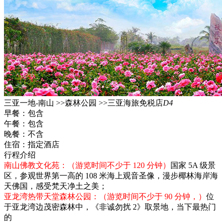
三亚一地-南山 >>森林公园 >>三亚海旅免税店
D4
早餐：
包含
午餐：
包含
晚餐：
不含
住宿：
指定酒店
行程介绍
南山佛教文化苑：（游览时间不少于 120 分钟）
国家 5A 级景
区，参观世界第一高的 108 米海上观音圣像，漫步椰林海岸海
天佛国，感受梵天净土之美；
亚龙湾热带天堂森林公园：（游览时间不少于 90 分钟，）
位
于亚龙湾边茂密森林中，《非诚勿扰 2》取景地，当下最热门
的