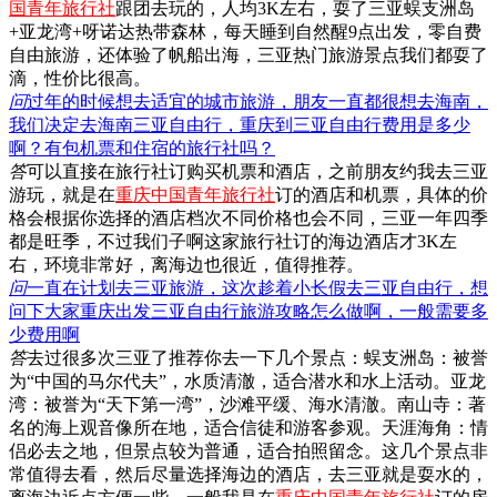
国青年旅行社
跟团去玩的，人均3K左右，耍了三亚蜈支洲岛
+亚龙湾+呀诺达热带森林，每天睡到自然醒9点出发，零自费
自由旅游，还体验了帆船出海，三亚热门旅游景点我们都耍了
滴，性价比很高。
问
过年的时候想去适宜的城市旅游，朋友一直都很想去海南，
我们决定去海南三亚自由行，重庆到三亚自由行费用是多少
啊？有包机票和住宿的旅行社吗？
答
可以直接在旅行社订购买机票和酒店，之前朋友约我去三亚
游玩，就是在
重庆中国青年旅行社
订的酒店和机票，具体的价
格会根据你选择的酒店档次不同价格也会不同，三亚一年四季
都是旺季，不过我们子啊这家旅行社订的海边酒店才3K左
右，环境非常好，离海边也很近，值得推荐。
问
一直在计划去三亚旅游，这次趁着小长假去三亚自由行，想
问下大家重庆出发三亚自由行旅游攻略怎么做啊，一般需要多
少费用啊
答
去过很多次三亚了推荐你去一下几个景点：蜈支洲岛：被誉
为“中国的马尔代夫”，水质清澈，适合潜水和水上活动。亚龙
湾：被誉为“天下第一湾”，沙滩平缓、海水清澈。南山寺：著
名的海上观音像所在地，适合信徒和游客参观。天涯海角：情
侣必去之地，但景点较为普通，适合拍照留念。这几个景点非
常值得去看，然后尽量选择海边的酒店，去三亚就是耍水的，