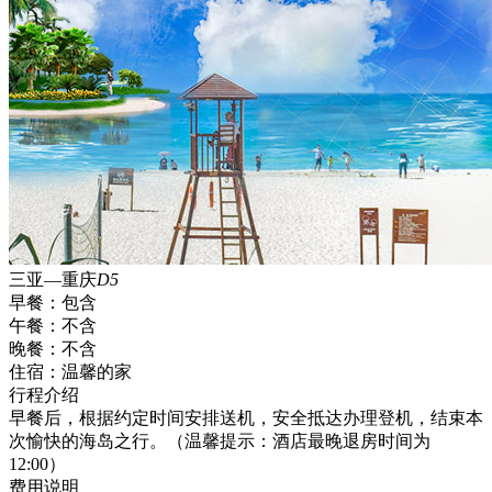
三亚—重庆
D5
早餐：
包含
午餐：
不含
晚餐：
不含
住宿：
温馨的家
行程介绍
早餐后，根据约定时间安排送机，安全抵达办理登机，结束本
次愉快的海岛之行。（温馨提示：酒店最晚退房时间为
12:00）
费用说明