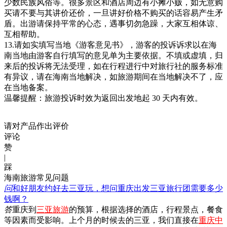
少数民族风俗等。很多景区和酒店周边有小摊小贩，如无意购
买请不要与其讲价还价，一旦讲好价格不购买的话容易产生矛
盾。出游请保持平常的心态，遇事切勿急躁，大家互相体谅、
互相帮助。
13.请如实填写当地《游客意见书》，游客的投诉诉求以在海
南当地由游客自行填写的意见单为主要依据。不填或虚填，归
来后的投诉将无法受理，如在行程进行中对旅行社的服务标准
有异议，请在海南当地解决，如旅游期间在当地解决不了，应
在当地备案。
温馨提醒：旅游投诉时效为返回出发地起 30 天内有效。
请对产品作出评价
评论
赞
|
踩
海南旅游常见问题
问
和好朋友约好去三亚玩，想问重庆出发三亚旅行团需要多少
钱啊？
答
重庆到
三亚旅游
的预算，根据选择的酒店，行程景点，餐食
等因素而受影响。上个月的时候去的三亚，我们直接在
重庆中