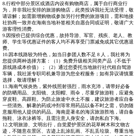
8.行程中部分景区或酒店内设有购物商店，属于自行商业行
为，并非我社安排的旅游购物店，此类投诉我社无法受理，敬
请谅解；如需新增购物或参加另行付费的旅游项目，需和地接
社协商一致并在海南当地补签相关自愿合同或证明，敬请广大
游客理性消费。
9.因报价已提供综合优惠，故持导游、军官、残疾、老人、教
师、学生等优惠证件的客人均不再享受门票减免或其它优惠退
费。
10.因本线路较为特色，如当日参团人数不足 8 人，我社将为
您提供两种选择方案：（1）免费升级相关同类产品（不低于
原线路成本价值）；（2）通过您委托当地旅行社代租自驾游
车辆，我社派专职司机兼导游为您全程服务；如有异议请慎重
选择，敬请理解！
11.海南气候炎热，紫外线照射强烈，雨水充沛，请带好必备
的防晒用品、太阳镜、太阳帽、雨伞，尽量穿旅游鞋，应避免
穿皮鞋、高跟鞋。为防止旅途中水土不服，建议旅游者应自备
一些清热、解暑的药或冲剂等常用药品以备不时之需，切勿随
意服用他人提供的药品。海南是著名的海滨旅游胜地，请自备
拖鞋、泳衣泳裤等。且需注意人身安全，请勿私自下海。
12.文明旅游、文明出行，自觉爱护景区的花草树木和文物古
迹，不随意在景区、古迹上乱涂乱画、不乱丢垃圾、尊重当地