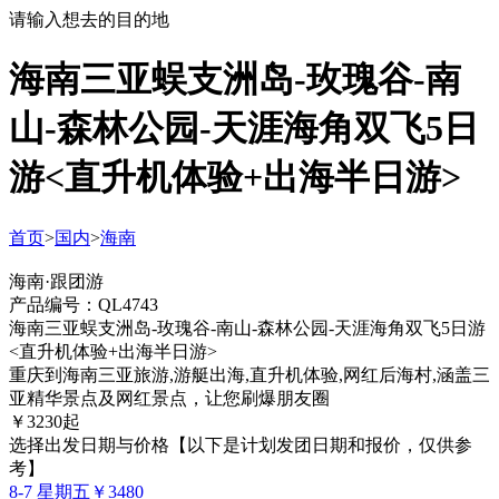
请输入想去的目的地
海南三亚蜈支洲岛-玫瑰谷-南
山-森林公园-天涯海角双飞5日
游<直升机体验+出海半日游>
首页
>
国内
>
海南
海南·跟团游
产品编号：QL4743
海南三亚蜈支洲岛-玫瑰谷-南山-森林公园-天涯海角双飞5日游
<直升机体验+出海半日游>
重庆到海南三亚旅游,游艇出海,直升机体验,网红后海村,涵盖三
亚精华景点及网红景点，让您刷爆朋友圈
￥
3230
起
选择出发日期与价格
【以下是计划发团日期和报价，仅供参
考】
8-7 星期五
￥3480