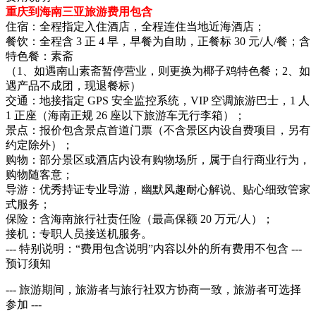
重庆到海南三亚旅游费用包含
住宿：全程指定入住酒店，全程连住当地近海酒店；
餐饮：全程含 3 正 4 早，早餐为自助，正餐标 30 元/人/餐；含
特色餐：素斋
（1、如遇南山素斋暂停营业，则更换为椰子鸡特色餐；2、如
遇产品不成团，现退餐标）
交通：地接指定 GPS 安全监控系统，VIP 空调旅游巴士，1 人
1 正座（海南正规 26 座以下旅游车无行李箱）；
景点：报价包含景点首道门票（不含景区内设自费项目，另有
约定除外）；
购物：部分景区或酒店内设有购物场所，属于自行商业行为，
购物随客意；
导游：优秀持证专业导游，幽默风趣耐心解说、贴心细致管家
式服务；
保险：含海南旅行社责任险（最高保额 20 万元/人）；
接机：专职人员接送机服务。
--- 特别说明：“费用包含说明”内容以外的所有费用不包含 ---
预订须知
--- 旅游期间，旅游者与旅行社双方协商一致，旅游者可选择
参加 ---