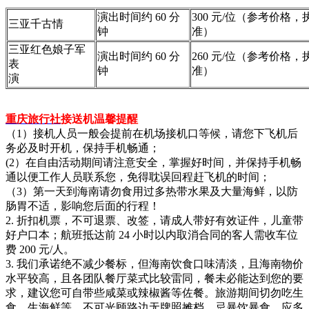
演出时间约 60 分
300 元/位（参考价格
三亚千古情
钟
准）
三亚红色娘子军
演出时间约 60 分
260 元/位（参考价格
表
钟
准）
演
重庆旅行社
接送机温馨提醒
（1）接机人员一般会提前在机场接机口等候，请您下飞机后
务必及时开机，保持手机畅通；
(2）在自由活动期间请注意安全，掌握好时间，并保持手机畅
通以便工作人员联系您，免得耽误回程赶飞机的时间；
（3）第一天到海南请勿食用过多热带水果及大量海鲜，以防
肠胃不适，影响您后面的行程！
2. 折扣机票，不可退票、改签，请成人带好有效证件，儿童带
好户口本；航班抵达前 24 小时以内取消合同的客人需收车位
费 200 元/人。
3. 我们承诺绝不减少餐标，但海南饮食口味清淡，且海南物价
水平较高，且各团队餐厅菜式比较雷同，餐未必能达到您的要
求，建议您可自带些咸菜或辣椒酱等佐餐。旅游期间切勿吃生
食、生海鲜等，不可光顾路边无牌照摊档，忌暴饮暴食，应多