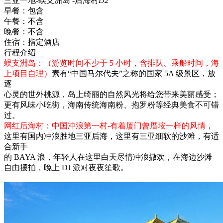
三亚一地-蜈支洲岛 -后海村
D2
早餐：
包含
午餐：
不含
晚餐：
不含
住宿：
指定酒店
行程介绍
蜈支洲岛：（游览时间不少于 5 小时，含排队、乘船时间，海
上项目自理）
素有“中国马尔代夫”之称的国家 5A 级景区，放
逐
心灵的世外桃源，岛上绮丽的自然风光将给您带来美丽感受；
更有风味小吃街，海南传统海南粉、抱罗粉等经典美食不可错
过。
网红后海村：中国冲浪第一村-有着厦门曾厝垵一样的风情
，
这里有国内冲浪胜地三亚后海，这里有三亚细软的沙滩，有适
合新手
的 BAYA 浪，年轻人在这里白天尽情冲浪撒欢，在海边沙滩
自由摆拍，晚上 DJ 派对夜夜笙歌。