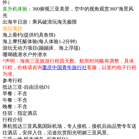
外）
直升机体验
：360俯视三亚美景，空中的视角观赏360°海景风
光
出海半日游：乘风破浪玩海无极限
游玩项目
海上垂钓(提供钓具鱼饵)
海上摩托艇体验(每人体验1-2分钟)
游玩无动力项目(蹦蹦床、海上浮毯)
珊瑚礁潜水户外潜水
*声明：海南三亚旅游行程因天数、航班时间略有调整，具体
行程，价格请咨询
重庆中国青年旅行社
客服，以签约电子行程
为准。
参考行程
抵达三亚-自由活动
D1
早餐：
不含
午餐：
不含
晚餐：
不含
住宿：
指定酒店
行程介绍
乘机抵达三亚凤凰国际机场，专人接机，接机后由品赞专车送
往酒店，安排入住，沿途欣赏阳光明媚三亚风景。