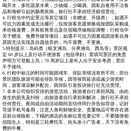
喝开水，多吃蔬菜水果，少抽烟，少喝酒。因私自食用不洁食
品和海鲜引起的肠胃疾病，旅行社不承担经济赔偿责任。
4. 行程当中约定景点等其它项目（非赠送、升级类），如遇不
可抗力因素造成无法履行，仅按游客意愿替换或按团队采购成
本价格退费，并有权将景点及住宿顺序做相应调整；行程当中
关于赠送、免费升级等项目，如遇不可抗力因素或因游客自身
原因无法实现及自愿放弃的，均不退费、不更换。
5.特别提示：岛屿类（蜈支洲岛、分界洲岛、西岛等）景区规
定 60 岁以上及行动不便游客（包括孕妇）需填写景区的免责
声明方可登船上岛；70 周岁以上老年人出于安全考虑，景区
不予接待。
6. 行程中标注的时间可能因堵车、排队等情况有所不同；部分
景区团队旅游可能会排队等候，因等候而延误或减少游览时
间，游客请谅解并配合。因排队引发投诉旅行社无法受理。
7. 非本公司组织安排的游览活动，旅游者自行承担风险。由此
发生的损失及纠纷，由旅游者自行承担和解决，旅行社不承担
任何责任。夜间或自由活动期间宜结伴同行并告知导游，记好
导游手机号备用，注意人身和财物安全。贵重物品可寄存在酒
店前台保险柜，下榻的酒店的名称位置也要记牢，不要随便相
信陌生人，特别是三轮摩托车、街头发小广告者，天下没有免
费的午餐。