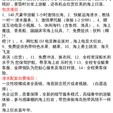
晴好，黄昏时分坐上游艇，还有机会欣赏壮美的海上日落。
包含项目：
1、140 尺豪华游艇 3 小时激情出海。2、快艇远海潜水，教练
一对一 潜水服务。3、激情摩托艇（体验 1-2 分钟）。4、赠
送互动电音小视频。5、休闲海钓（含鱼饵、渔具）。6、海上
魔毯、香蕉船、蹦蹦床等海上玩具。7、免费提供：饮料（椰
汁、
橙 汁 ）。8、网红船 DJ 电音舞会派对，海上电音大狂欢。
9、免费提供热带特色水果、糖果。10、海上勇士踏浪、海天
飞龙
表演（欣赏）。11、免费冲淡、换衣间。12、全程资深船长和
水手为 您保驾护航。尊享海上欢 乐时光！13、全程专业艇乘
客服、金牌领队为您贴心服务及项目对接。14：全程乘客保
险。
潜水配套自费项目：
一次性咬嘴或者全面镜。海底留念照片或者视频。（自愿选
择）。
央企运营，质量保障，全新的细节服务模式，高端奢华的游艇
体验，参与感爆棚的海上狂欢，带您体验海岛热带风情不一样
的
海上狂欢嘉年华。