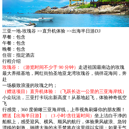
三亚一地-玫瑰谷 >>直升机体验 >>出海半日游
D3
早餐：
包含
午餐：
包含
晚餐：
包含
住宿：
指定酒店
行程介绍
玫瑰谷：（游览时间不少于 90 分钟）
走进祖国最南边的玫瑰
最大养殖基地，网红街拍圣地亚龙湾玫瑰谷，徜徉花海间，奔
赴
一场极致浪漫的玫瑰之约；
（赠送项目）直升机体验：（飞跃长达一公里的三亚海岸线）
小众玩法，三亚打卡玩出新高度！从基地起飞，体验神奇低空
飞
行感觉，360 度俯瞰三亚海岸线，上帝视角刷爆你的朋友圈！
赠送【出海半日游】：（3 小时/含往返时间）
坐上洁白干净的
船舷上，感受迎风、横风、顺风的航行，体验乘风破浪、急转
漂移的刺激，驰骋大海的水手梦将在这里得以实现；如果天气