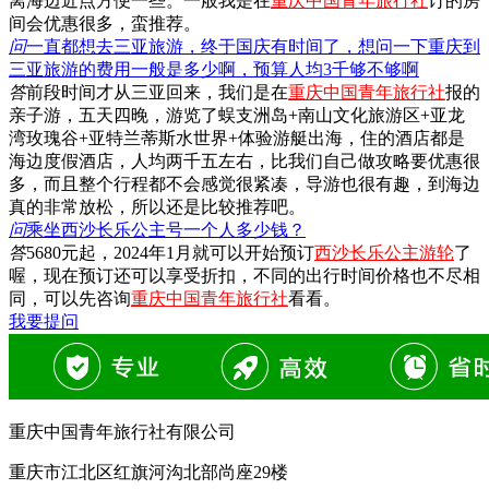
离海边近点方便一些。一般我是在
重庆中国青年旅行社
订的房
间会优惠很多，蛮推荐。
问
一直都想去三亚旅游，终于国庆有时间了，想问一下重庆到
三亚旅游的费用一般是多少啊，预算人均3千够不够啊
答
前段时间才从三亚回来，我们是在
重庆中国青年旅行社
报的
亲子游，五天四晚，游览了蜈支洲岛+南山文化旅游区+亚龙
湾玫瑰谷+亚特兰蒂斯水世界+体验游艇出海，住的酒店都是
海边度假酒店，人均两千五左右，比我们自己做攻略要优惠很
多，而且整个行程都不会感觉很紧凑，导游也很有趣，到海边
真的非常放松，所以还是比较推荐吧。
问
乘坐西沙长乐公主号一个人多少钱？
答
5680元起，2024年1月就可以开始预订
西沙长乐公主游轮
了
喔，现在预订还可以享受折扣，不同的出行时间价格也不尽相
同，可以先咨询
重庆中国青年旅行社
看看。
我要提问
重庆中国青年旅行社有限公司
重庆市江北区红旗河沟北部尚座29楼