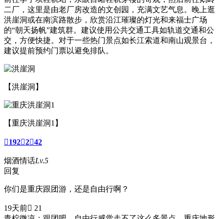
二厂，这里是由老厂房改造的文创园，充满文艺气息。晚上逛
洪崖洞或在南滨路散步，欣赏沿江璀璨的灯光和来福士广场
的“朝天扬帆”建筑群。建议使用公共交通工具如轨道交通和公
交，方便快捷。对于一些热门景点如长江索道和南山观景台，
建议提前预约门票以避免排队。
【洪崖洞】
【重庆洪崖洞1】

192

2

42
烟酒情话
Lv.5
回复
你们是重庆跟团游，还是自由行啊？
19天前
 21
青柠微凉：
跟团吧，自由行感觉走不了这么多景点，重庆地形