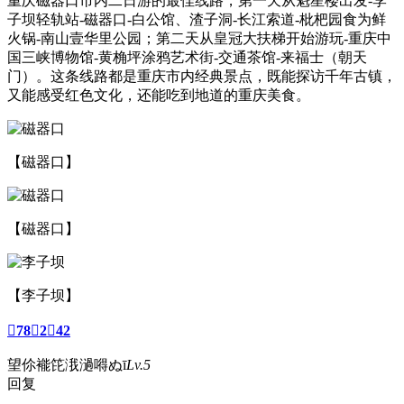
重庆磁器口市内二日游的最佳线路，第一天从魁星楼出发-李
子坝轻轨站-磁器口-白公馆、渣子洞-长江索道-枇杷园食为鲜
火锅-南山壹华里公园；第二天从皇冠大扶梯开始游玩-重庆中
国三峡博物馆-黄桷坪涂鸦艺术街-交通茶馆-来福士（朝天
门）。这条线路都是重庆市内经典景点，既能探访千年古镇，
又能感受红色文化，还能吃到地道的重庆美食。
【磁器口】
【磁器口】
【李子坝】

78

2

42
望伱褦笓涐濄嘚ぬī
Lv.5
回复