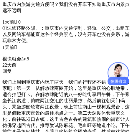
重庆市内旅游交通方便吗？我们没有开车不知道重庆市内景点
远不远啊
1天前
 0
①沬鈽菈咯汐陽、：
重庆市内交通便利，轻轨，公交，出租车
以及网约车都能直达各个经典景点，没有开车也没有关系，游
玩非常方便。
1天前

很快就会
Lv.5
22天前
回复
我们上周到重庆市内玩了两天，我们的行程还不错，分享给大
家吧！第一天，从解放碑商圈开始，这里是重庆的心脏地带，
适合拍照打卡。在解放碑附近的八一好吃街享用午餐，下午乘
坐长江索道，俯瞰两江交汇的壮丽景致，然后前往朝天门码
头，乘坐游船欣赏两江夜景，晚上前往南山一棵树观景台，这
里是俯瞰重庆夜景的最佳地点之一。第二天深度体验重庆文
化，前往磁器口古镇，这里古色古香的建筑和热闹的街市让人
仿佛穿越回古代。推荐尝试陈麻花、毛血旺等地道小吃。下午
前往李子坝轻轨站，亲眼目睹轻轨穿楼的奇观，然后前往鹅岭