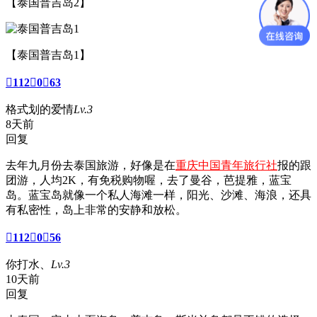
【泰国普吉岛2】
【泰国普吉岛1】

112

0

63
格式划的爱情
Lv.3
8天前
回复
去年九月份去泰国旅游，好像是在
重庆中国青年旅行社
报的跟
团游，人均2K，有免税购物喔，去了曼谷，芭提雅，蓝宝
岛。蓝宝岛就像一个私人海滩一样，阳光、沙滩、海浪，还具
有私密性，岛上非常的安静和放松。

112

0

56
你打水、
Lv.3
10天前
回复