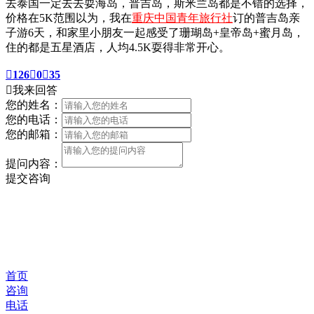
去泰国一定去去耍海岛，普吉岛，斯米兰岛都是不错的选择，
价格在5K范围以为，我在
重庆中国青年旅行社
订的普吉岛亲
子游6天，和家里小朋友一起感受了珊瑚岛+皇帝岛+蜜月岛，
住的都是五星酒店，人均4.5K耍得非常开心。

126

0

35

我来回答
您的姓名：
您的电话：
您的邮箱：
提问内容：
提交咨询
首页
咨询
电话